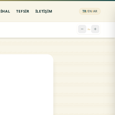
MIHAL
TEFSIR
İLETIŞIM
TR
/
EN
/
AR
remove
add
Aa