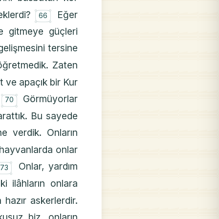
۝
eklerdi?
Eğer
66
iye gitmeye güçleri
elişmesini tersine
öğretmedik. Zaten
t ve apaçık bir Kur
۝
.
Görmüyorlar
70
arattık. Bu sayede
e verdik. Onların
hayvanlarda onlar
۝
Onlar, yardım
73
ki ilâhların onlara
hazır askerlerdir.
usuz biz, onların