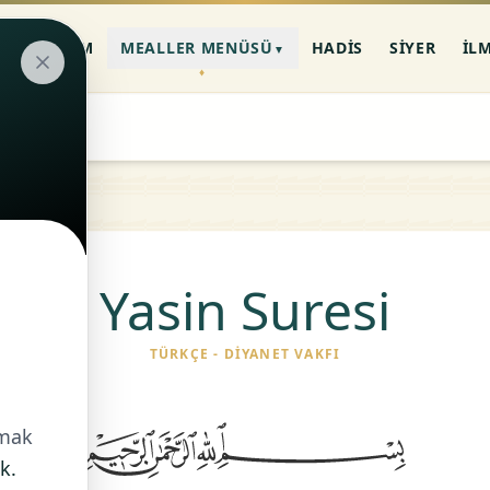
AN-I KERIM
MEALLER MENÜSÜ
HADIS
SIYER
İL
▼
Yasin Suresi
TÜRKÇE - DIYANET VAKFI
nmak
k.