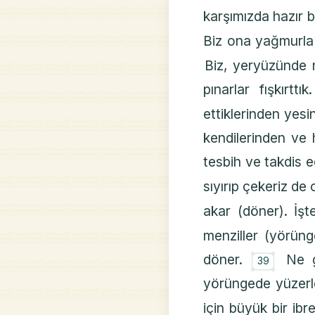
karşımızda hazır 
Biz ona yağmurla 
Biz, yeryüzünde n
pınarlar fışkırttı
ettiklerinden yes
kendilerinden ve h
tesbih ve takdis 
sıyırıp çekeriz de
akar (döner). İşt
menziller (yörünge
۝
döner.
Ne g
39
yörüngede yüzerl
için büyük bir ibre