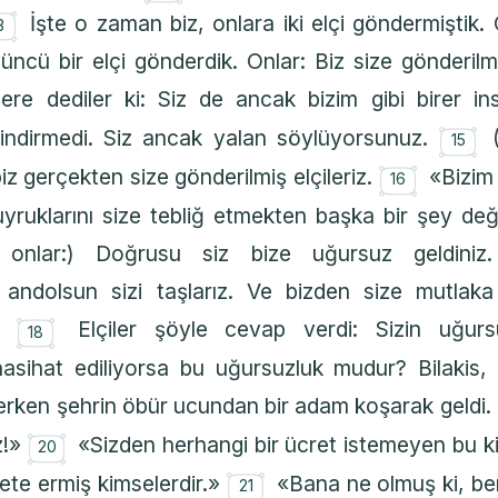
۝
İşte o zaman biz, onlara iki elçi göndermiştik. O
3
cü bir elçi gönderdik. Onlar: Biz size gönderilmiş
ilere dediler ki: Siz de ancak bizim gibi birer i
۝
 indirmedi. Siz ancak yalan söylüyorsunuz.
15
۝
biz gerçekten size gönderilmiş elçileriz.
«Bizim 
16
uyruklarını size tebliğ etmekten başka bir şey deği
 onlar:) Doğrusu siz bize uğursuz geldiniz
andolsun sizi taşlarız. Ve bizden size mutlaka
۝
r.
Elçiler şöyle cevap verdi: Sizin uğurs
18
nasihat ediliyorsa bu uğursuzluk mudur? Bilakis, s
rken şehrin öbür ucundan bir adam koşarak geldi.
۝
z!»
«Sizden herhangi bir ücret istemeyen bu ki
20
۝
ete ermiş kimselerdir.»
«Bana ne olmuş ki, be
21