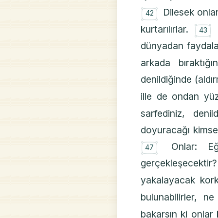
۝
Dilesek onla
42
۝
kurtarılırlar.
43
dünyadan faydal
arkada bıraktığ
denildiğinde (aldı
ille de ondan yüz
sarfediniz, denil
doyuracağı kimsele
۝
Onlar: E
47
gerçekleşecektir?
yakalayacak kork
bulunabilirler, ne
bakarsın ki onlar 