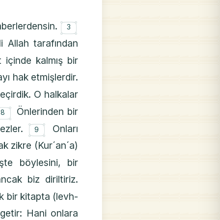
۝
berlerdensin.
3
 Allah tarafından
 içinde kalmış bir
yı hak etmişlerdir.
eçirdik. O halkalar
۝
Önlerinden bir
8
۝
mezler.
Onları
9
k zikre (Kur´an´a)
e böylesini, bir
cak biz diriltiriz.
ık bir kitapta (levh-
 getir: Hani onlara