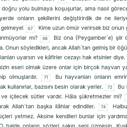
 doğru yolu bulmaya koşuşurlar, ama nasıl görec
yerde onların şekillerini değiştirirdik de ne iler
۝
i gelmeye!
Kime uzun ömür verirsek biz onun g
67
۝
üşünmüyorlar mı?
Biz ona (Peygamber´e) şiir 
68
 Onun söyledikleri, ancak Allah´tan gelmiş bir öğü
olanları uyarsın ve kâfirler cezayı hak etsinler diye
imizin eseri olmak üzere onlar için birçok hayvan y
۝
hip olmuşlardır.
Bu hayvanları onların emrin
71
۝
ak kullanırlar, bazısını besin olarak yerler.
Bu 
72
r ve içilecek sütler vardır. Hâla şükretmezler mi?
۝
rak Allah´tan başka ilâhlar edindiler.
Halbu
74
leri yetmez. Aksine kendileri bunlar için yardıma 
O halde onların sözleri sakın seni üzmesin. Kuşk