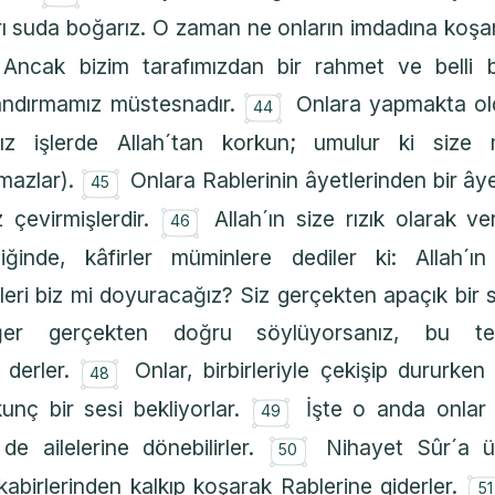
rı suda boğarız. O zaman ne onların imdadına koşan
Ancak bizim tarafımızdan bir rahmet ve belli
۝
andırmamız müstesnadır.
Onlara yapmakta ol
44
ınız işlerde Allah´tan korkun; umulur ki size
۝
rmazlar).
Onlara Rablerinin âyetlerinden bir â
45
۝
 çevirmişlerdir.
Allah´ın size rızık olarak v
46
diğinde, kâfirler müminlere dediler ki: Allah´ın
ri biz mi doyuracağız? Siz gerçekten apaçık bir sa
ğer gerçekten doğru söylüyorsanız, bu t
۝
 derler.
Onlar, birbirleriyle çekişip dururken 
48
۝
unç bir sesi bekliyorlar.
İşte o anda onlar 
49
۝
 de ailelerine dönebilirler.
Nihayet Sûr´a ü
50
kabirlerinden kalkıp koşarak Rablerine giderler.
51