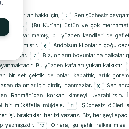
t.
۝
t dolu Kur´an hakkı için,
Sen şüphesiz peygam
2
۝
ndesin.
(Bu Kur´an) üstün ve çok merhametli
4
Ataları uyarılmamış, bu yüzden kendileri de gaflet
۝
in indirilmiştir.
Andolsun ki onların çoğu ceza
6
۝
etmiyorlar.
Biz, onların boyunlarına halkalar g
7
yanmaktadır. Bu yüzden kafaları yukarı kalkıktır.
an bir set çektik de onları kapattık, artık göre
۝
san da onlar için birdir, inanmazlar.
Sen anca
10
n Rahmân´dan korkan kimseyi uyarabilirsin. İşt
۝
l bir mükâfatla müjdele.
Şüphesiz ölüleri an
11
er işi, bıraktıkları her izi yazarız. Biz, her şeyi apaç
۝
p yazmışızdır.
Onlara, şu şehir halkını misal
12