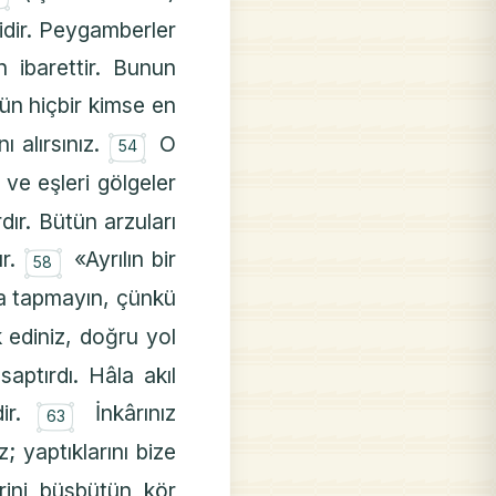
idir. Peygamberler
 ibarettir. Bunun
ün hiçbir kimse en
۝
ı alırsınız.
O
54
 ve eşleri gölgeler
dır. Bütün arzuları
۝
ır.
«Ayrılın bir
58
a tapmayın, çünkü
 ediniz, doğru yol
aptırdı. Hâla akıl
۝
dir.
İnkârınız
63
; yaptıklarını bize
erini büsbütün kör