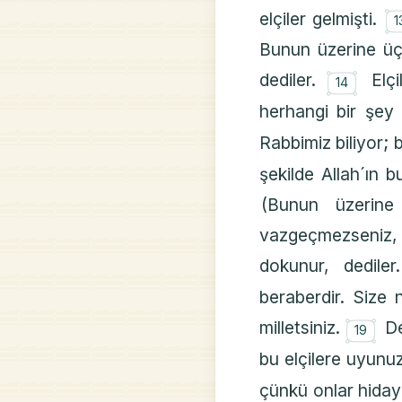
elçiler gelmişti.
1
Bunun üzerine üçün
۝
dediler.
Elç
14
herhangi bir şey
Rabbimiz biliyor; 
şekilde Allah´ın b
(Bunun üzerine
vazgeçmezseniz, 
dokunur, dedile
beraberdir. Size 
۝
milletsiniz.
De
19
bu elçilere uyunu
çünkü onlar hiday