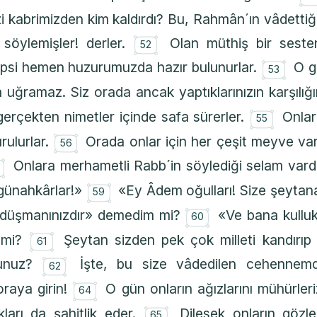
i kabrimizden kim kaldırdı? Bu, Rahmân´ın vâdettiğ
۝
söylemişler! derler.
Olan müthiş bir sesten
52
۝
epsi hemen huzurumuzda hazır bulunurlar.
O g
53
a uğramaz. Siz orada ancak yaptıklarınızın karşılığın
۝
gerçekten nimetler içinde safa sürerler.
Onlar
55
۝
rulurlar.
Orada onlar için her çeşit meyve var
56
۝
Onlara merhametli Rabb´in söylediği selam vard
۝
günahkârlar!»
«Ey Âdem oğulları! Size şeytan
59
۝
r düşmanınızdır» demedim mi?
«Ve bana kulluk
60
۝
 mi?
Şeytan sizden pek çok milleti kandırıp s
61
۝
sunuz?
İşte, bu size vâdedilen cehennem
62
۝
raya girin!
O gün onların ağızlarını mühürleriz
64
۝
akları da şahitlik eder.
Dilesek onların gözl
65