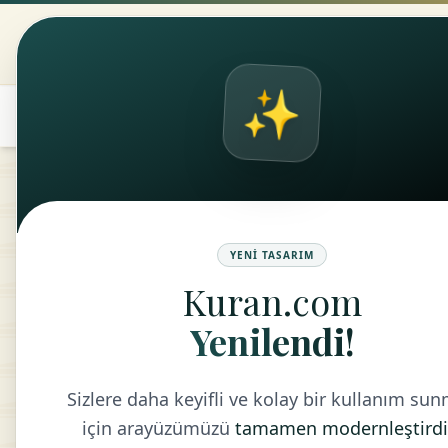
Kuran.com
ANASAYFA
KUR
✨
۞
translate
YENI TASARIM
Kuran.com
Yenilendi!
Sizlere daha keyifli ve kolay bir kullanım su
için arayüzümüzü
tamamen modernleştirdi