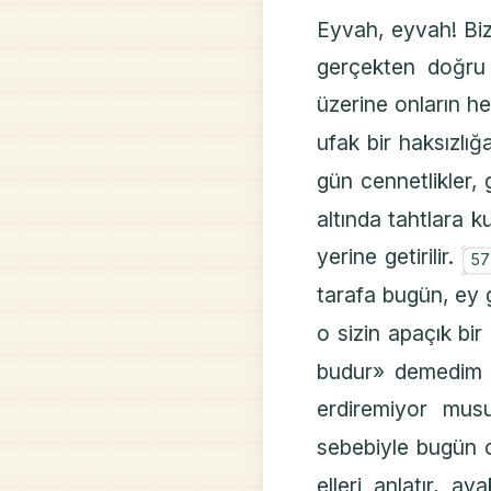
Eyvah, eyvah! Biz
gerçekten doğru 
üzerine onların h
ufak bir haksızlığ
gün cennetlikler, 
altında tahtlara ku
yerine getirilir.
57
tarafa bugün, ey 
o sizin apaçık bi
budur» demedim
erdiremiyor mu
sebebiyle bugün o
elleri anlatır, ay