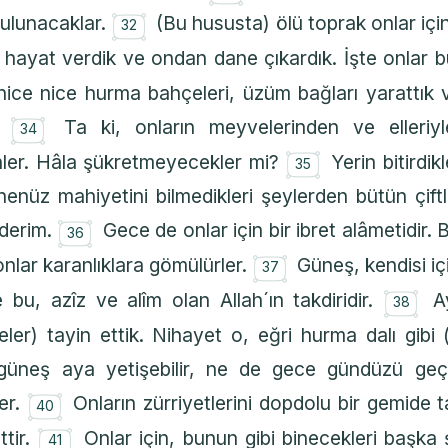
۝
bulunacaklar.
(Bu hususta) ölü toprak onlar için
32
hayat verdik ve ondan dane çıkardık. İşte onlar 
ice nice hurma bahçeleri, üzüm bağları yarattık 
۝
k.
Ta ki, onların meyvelerinden ve elleriy
34
۝
inler. Hâla şükretmeyecekler mi?
Yerin bitirdik
35
enüz mahiyetini bilmedikleri şeylerden bütün çiftl
۝
ederim.
Gece de onlar için bir ibret alâmetidir
36
۝
 onlar karanlıklara gömülürler.
Güneş, kendisi iç
37
۝
e bu, azîz ve alîm olan Allah´ın takdiridir.
A
38
ler) tayin ettik. Nihayet o, eğri hurma dalı gibi (
üneş aya yetişebilir, ne de gece gündüzü geçebi
۝
er.
Onların zürriyetlerini dopdolu bir gemide 
40
۝
ttir.
Onlar için, bunun gibi binecekleri başka 
41