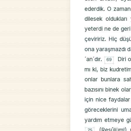
ederdik. O zaman
dilesek oldukları 
yeterdi ne de ger
çeviririz. Hiç d
ona yaraşmazdı da.
۝
´an´dır.
Diri 
69
mı ki, biz kudret
onlar bunlara sa
bazısını binek olar
için nice faydala
göreceklerini uma
yardım etmeye güç
۝
(Resûlüm!) 
75