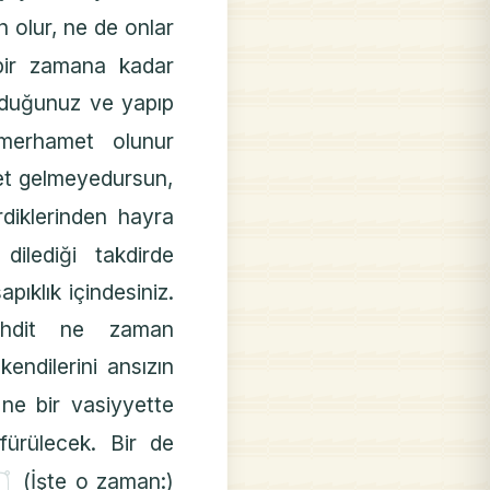
 olur, ne de onlar
 bir zamana kadar
duğunuz ve yapıp
 merhamet olunur
yet gelmeyedursun,
erdiklerinden hayra
 dilediği takdirde
pıklık içindesiniz.
ehdit ne zaman
kendilerini ansızın
ne bir vasiyyette
fürülecek. Bir de
۝
(İşte o zaman:)