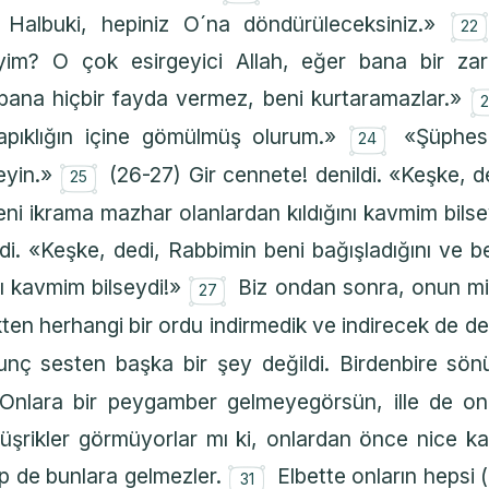
۝
 Halbuki, hepiniz O´na döndürüleceksiniz.»
22
eyim? O çok esirgeyici Allah, eğer bana bir zara
i bana hiçbir fayda vermez, beni kurtaramazlar.»
۝
apıklığın içine gömülmüş olurum.»
«Şüphes
24
۝
leyin.»
(26-27) Gir cennete! denildi. «Keşke, d
25
beni ikrama mazhar olanlardan kıldığını kavmim bils
ldi. «Keşke, dedi, Rabbimin beni bağışladığını ve 
۝
nı kavmim bilseydi!»
Biz ondan sonra, onun mil
27
kten herhangi bir ordu indirmedik ve indirecek de de
nç sesten başka bir şey değildi. Birdenbire sön
! Onlara bir peygamber gelmeyegörsün, ille de o
üşrikler görmüyorlar mı ki, onlardan önce nice kav
۝
p de bunlara gelmezler.
Elbette onların hepsi
31