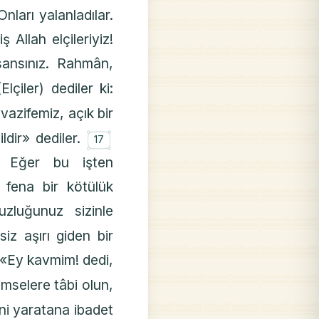
nları yalanladılar.
 Allah elçileriyiz!
nsansınız. Rahmân,
(Elçiler) dediler ki:
vazifemiz, açık bir
۝
ldir» dediler.
17
. Eğer bu işten
 fena bir kötülük
uzluğunuz sizinle
iz aşırı giden bir
 «Ey kavmim! dedi,
mselere tâbi olun,
ni yaratana ibadet