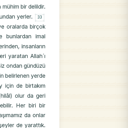
 mühim bir delildir.
۝
bundan yerler.
33
ve oralarda birçok
le bunlardan imal
lerinden, insanların
eri yaratan Allah´ı
. Biz ondan gündüzü
in belirlenen yerde
y için de birtakım
hilâl) olur da geri
lir. Her biri bir
taşımamız da onlar
şeyler de yarattık.