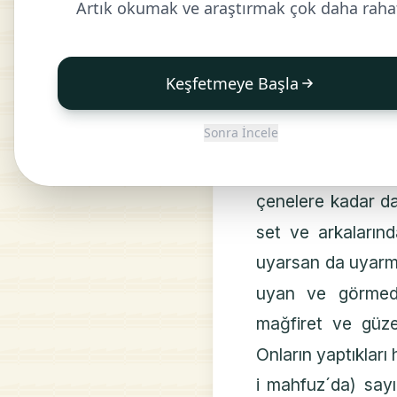
Artık okumak ve araştırmak çok daha raha
۝
Yâsîn,
Hikme
1
Doğru yol üzeri
Keşfetmeye Başla
۝
indirilmiştir.
5
Sonra İncele
toplumu uyarman iç
Çünkü onlar iman 
çenelere kadar da
set ve arkalarınd
uyarsan da uyarma
uyan ve görmede
mağfiret ve güze
Onların yaptıkları h
i mahfuz´da) sayı