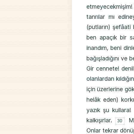
etmeyecekmişim!
tanrılar mı edin
(putların) şefâat
ben apaçık bir s
inandım, beni din
bağışladığını ve 
Gir cennete! deni
olanlardan kıldığı
için üzerlerine gö
helâk eden) korku
yazık şu kullara
۝
kalkışırlar.
M
30
Onlar tekrar dönü