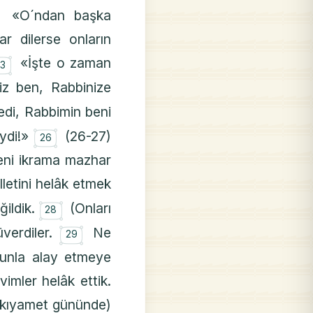
«O´ndan başka
r dilerse onların
۝
«İşte o zaman
23
iz ben, Rabbinize
edi, Rabbimin beni
۝
eydi!»
(26-27)
26
beni ikrama mazhar
letini helâk etmek
۝
ğildik.
(Onları
28
۝
üverdiler.
Ne
29
nunla alay etmeye
imler helâk ettik.
 (kıyamet gününde)