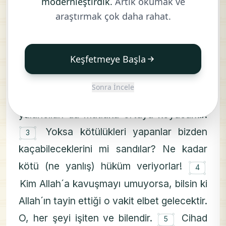
modernleştirdik.
Artık okumak ve
۝
Elif. Lâm. Mîm.
İnsanlar, imtihandan
1
araştırmak çok daha rahat.
geçirilmeden, sadece «İman ettik»
demeleriyle bırakılıvereceklerini mi
Keşfetmeye Başla
۝
sandılar?
Andolsun ki, biz onlardan
2
öncekileri de imtihandan geçirmişizdir.
Sonra İncele
Elbette Allah, doğruları ortaya çıkaracak,
yalancıları da mutlaka ortaya koyacaktır.
۝
Yoksa kötülükleri yapanlar bizden
3
kaçabileceklerini mi sandılar? Ne kadar
۝
kötü (ne yanlış) hüküm veriyorlar!
4
Kim Allah´a kavuşmayı umuyorsa, bilsin ki
Allah´ın tayin ettiği o vakit elbet gelecektir.
۝
O, her şeyi işiten ve bilendir.
Cihad
5