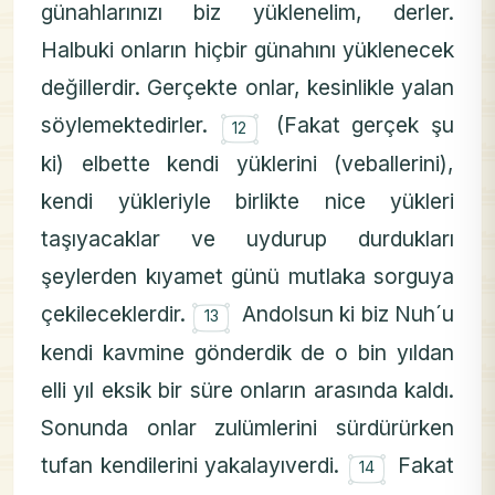
günahlarınızı biz yüklenelim, derler.
Halbuki onların hiçbir günahını yüklenecek
değillerdir. Gerçekte onlar, kesinlikle yalan
۝
söylemektedirler.
(Fakat gerçek şu
12
ki) elbette kendi yüklerini (veballerini),
kendi yükleriyle birlikte nice yükleri
taşıyacaklar ve uydurup durdukları
şeylerden kıyamet günü mutlaka sorguya
۝
çekileceklerdir.
Andolsun ki biz Nuh´u
13
kendi kavmine gönderdik de o bin yıldan
elli yıl eksik bir süre onların arasında kaldı.
Sonunda onlar zulümlerini sürdürürken
۝
tufan kendilerini yakalayıverdi.
Fakat
14