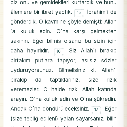
biz onu ve gemidekileri kurtardık ve bunu
۝
âlemlere bir ibret yaptık.
İbrahim´i de
15
gönderdik. O kavmine şöyle demişti: Allah
´a kulluk edin. O´na karşı gelmekten
sakının. Eğer bilmiş olsanız bu sizin için
۝
daha hayırlıdır.
Siz Allah´ı bırakıp
16
birtakım putlara tapıyor, asılsız sözler
uyduruyorsunuz. Bilmelisiniz ki, Allah´ı
bırakıp da taptıklarınız, size rızık
veremezler. O halde rızkı Allah katında
arayın. O´na kulluk edin ve O´na şükredin.
۝
Ancak O´na döndürüleceksiniz.
Eğer
17
(size tebliğ edileni) yalan sayarsanız, bilin