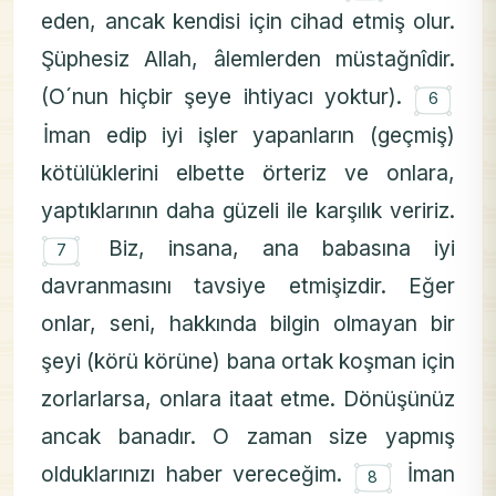
eden, ancak kendisi için cihad etmiş olur.
Şüphesiz Allah, âlemlerden müstağnîdir.
۝
(O´nun hiçbir şeye ihtiyacı yoktur).
6
İman edip iyi işler yapanların (geçmiş)
kötülüklerini elbette örteriz ve onlara,
yaptıklarının daha güzeli ile karşılık veririz.
۝
Biz, insana, ana babasına iyi
7
davranmasını tavsiye etmişizdir. Eğer
onlar, seni, hakkında bilgin olmayan bir
şeyi (körü körüne) bana ortak koşman için
zorlarlarsa, onlara itaat etme. Dönüşünüz
ancak banadır. O zaman size yapmış
۝
olduklarınızı haber vereceğim.
İman
8