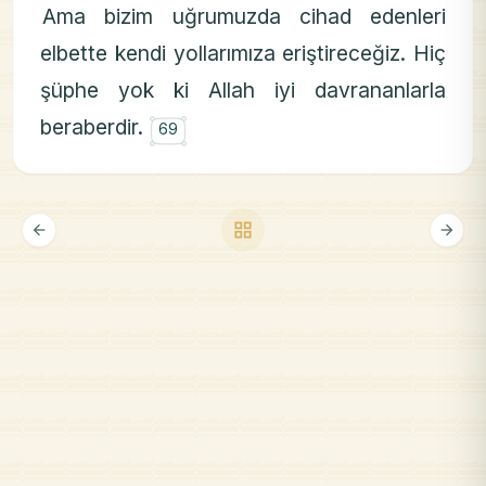
Ama bizim uğrumuzda cihad edenleri
elbette kendi yollarımıza eriştireceğiz. Hiç
şüphe yok ki Allah iyi davrananlarla
۝
beraberdir.
69
grid_view
arrow_back
arrow_forward