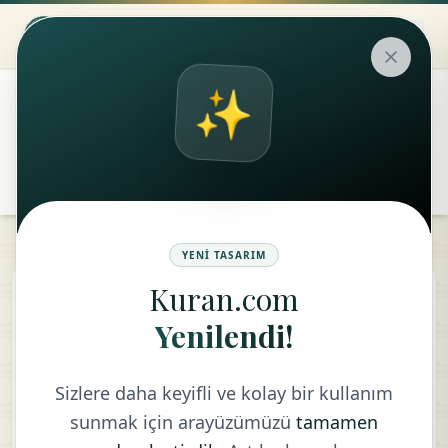
✨
۞
translate
remove
add
Aa
YENI TASARIM
Kuran.com
Ankebut Suresi
Yenilendi!
TÜRKÇE - DIYANET VAKFI
Sizlere daha keyifli ve kolay bir kullanım
sunmak için arayüzümüzü
tamamen