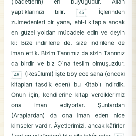
(ibadetlerin) en büyüğüdür. Allah
۝
yaptıklarınızı bilir.
İçlerinden
45
zulmedenleri bir yana, ehl-i kitapla ancak
en güzel yoldan mücadele edin ve deyin
ki: Bize indirilene de, size indirilene de
iman ettik. Bizim Tanrımız da sizin Tanrınız
da birdir ve biz O´na teslim olmuşuzdur.
۝
(Resûlüm!) İşte böylece sana (önceki
46
kitapları tasdik eden) bu Kitab´ı indirdik.
Onun için, kendilerine kitap verdiklerimiz
ona iman ediyorlar. Şunlardan
(Araplardan) da ona iman eden nice
kimseler vardır. Âyetlerimizi, ancak kâfirler