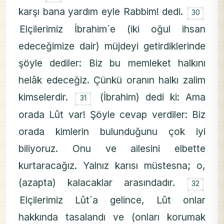
۝
karşı bana yardım eyle Rabbim! dedi.
30
Elçilerimiz İbrahim´e (iki oğul ihsan
edeceğimize dair) müjdeyi getirdiklerinde
şöyle dediler: Biz bu memleket halkını
helâk edeceğiz. Çünkü oranın halkı zalim
۝
kimselerdir.
(İbrahim) dedi ki: Ama
31
orada Lût var! Şöyle cevap verdiler: Biz
orada kimlerin bulunduğunu çok iyi
biliyoruz. Onu ve ailesini elbette
kurtaracağız. Yalnız karısı müstesna; o,
۝
(azapta) kalacaklar arasındadır.
32
Elçilerimiz Lût´a gelince, Lût onlar
hakkında tasalandı ve (onları korumak