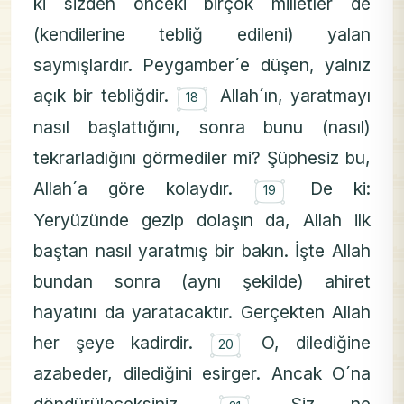
ki sizden önceki birçok milletler de
(kendilerine tebliğ edileni) yalan
saymışlardır. Peygamber´e düşen, yalnız
۝
açık bir tebliğdir.
Allah´ın, yaratmayı
18
nasıl başlattığını, sonra bunu (nasıl)
tekrarladığını görmediler mi? Şüphesiz bu,
۝
Allah´a göre kolaydır.
De ki:
19
Yeryüzünde gezip dolaşın da, Allah ilk
baştan nasıl yaratmış bir bakın. İşte Allah
bundan sonra (aynı şekilde) ahiret
hayatını da yaratacaktır. Gerçekten Allah
۝
her şeye kadirdir.
O, dilediğine
20
azabeder, dilediğini esirger. Ancak O´na