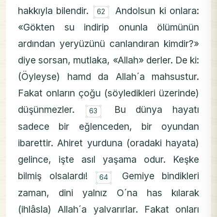
۝
hakkıyla bilendir.
Andolsun ki onlara:
62
«Gökten su indirip onunla ölümünün
ardından yeryüzünü canlandıran kimdir?»
diye sorsan, mutlaka, «Allah» derler. De ki:
(Öyleyse) hamd da Allah´a mahsustur.
Fakat onların çoğu (söyledikleri üzerinde)
۝
düşünmezler.
Bu dünya hayatı
63
sadece bir eğlenceden, bir oyundan
ibarettir. Ahiret yurduna (oradaki hayata)
gelince, işte asıl yaşama odur. Keşke
۝
bilmiş olsalardı!
Gemiye bindikleri
64
zaman, dini yalnız O´na has kılarak
(ihlâsla) Allah´a yalvarırlar. Fakat onları