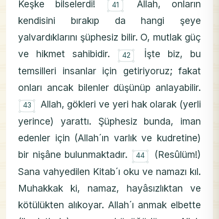
۝
Keşke bilselerdi!
Allah, onların
41
kendisini bırakıp da hangi şeye
yalvardıklarını şüphesiz bilir. O, mutlak güç
۝
ve hikmet sahibidir.
İşte biz, bu
42
temsilleri insanlar için getiriyoruz; fakat
onları ancak bilenler düşünüp anlayabilir.
۝
Allah, gökleri ve yeri hak olarak (yerli
43
yerince) yarattı. Şüphesiz bunda, iman
edenler için (Allah´ın varlık ve kudretine)
۝
bir nişâne bulunmaktadır.
(Resûlüm!)
44
Sana vahyedilen Kitab´ı oku ve namazı kıl.
Muhakkak ki, namaz, hayâsızlıktan ve
kötülükten alıkoyar. Allah´ı anmak elbette