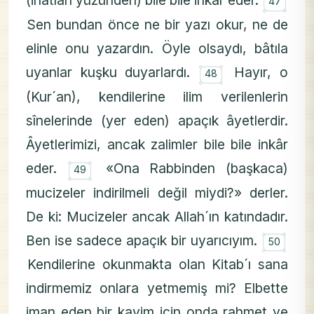
۝
(inatları yüzünden) bile bile inkâr eder.
47
Sen bundan önce ne bir yazı okur, ne de
elinle onu yazardın. Öyle olsaydı, bâtıla
۝
uyanlar kuşku duyarlardı.
Hayır, o
48
(Kur´an), kendilerine ilim verilenlerin
sînelerinde (yer eden) apaçık âyetlerdir.
Âyetlerimizi, ancak zalimler bile bile inkâr
۝
eder.
«Ona Rabbinden (başkaca)
49
mucizeler indirilmeli değil miydi?» derler.
De ki: Mucizeler ancak Allah´ın katındadır.
۝
Ben ise sadece apaçık bir uyarıcıyım.
50
Kendilerine okunmakta olan Kitab´ı sana
indirmemiz onlara yetmemiş mi? Elbette
iman eden bir kavim için onda rahmet ve