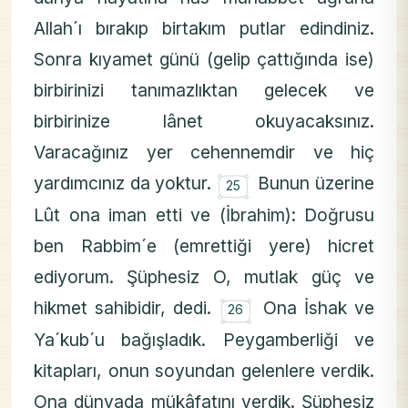
Allah´ı bırakıp birtakım putlar edindiniz.
Sonra kıyamet günü (gelip çattığında ise)
birbirinizi tanımazlıktan gelecek ve
birbirinize lânet okuyacaksınız.
Varacağınız yer cehennemdir ve hiç
۝
yardımcınız da yoktur.
Bunun üzerine
25
Lût ona iman etti ve (İbrahim): Doğrusu
ben Rabbim´e (emrettiği yere) hicret
ediyorum. Şüphesiz O, mutlak güç ve
۝
hikmet sahibidir, dedi.
Ona İshak ve
26
Ya´kub´u bağışladık. Peygamberliği ve
kitapları, onun soyundan gelenlere verdik.
Ona dünyada mükâfatını verdik. Şüphesiz