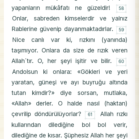
۝
yapanların mükâfatı ne güzeldir!
58
Onlar, sabreden kimselerdir ve yalnız
۝
Rablerine güvenip dayanmaktadırlar.
59
Nice canlı var ki, rızkını (yanında)
taşımıyor. Onlara da size de rızık veren
۝
Allah´tır. O, her şeyi işitir ve bilir.
60
Andolsun ki onlara: «Gökleri ve yeri
yaratan, güneşi ve ayı buyruğu altında
tutan kimdir?» diye sorsan, mutlaka,
«Allah» derler. O halde nasıl (haktan)
۝
çevrilip döndürülüyorlar?
Allah rızkı
61
kullarından dilediğine bol bol verir,
dilediğine de kısar. Şüphesiz Allah her şeyi