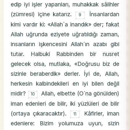
edip iyi işler yapanları, muhakkak sâlihler
۝
(zümresi) içine katarız.
İnsanlardan
9
kimi vardır ki: «Allah´a inandık» der; fakat
Allah uğrunda eziyete uğratıldığı zaman,
insanların işkencesini Allah´ın azabı gibi
tutar. Halbuki Rabbinden bir nusret
gelecek olsa, mutlaka, «Doğrusu biz de
sizinle beraberdik» derler. İyi de, Allah,
herkesin kalbindekileri en iyi bilen değil
۝
midir?
Allah, elbette (O´na gönülden)
10
iman edenleri de bilir, iki yüzlüleri de bilir
۝
(ortaya çıkaracaktır).
Kâfirler, iman
11
edenlere: Bizim yolumuza uyun, sizin