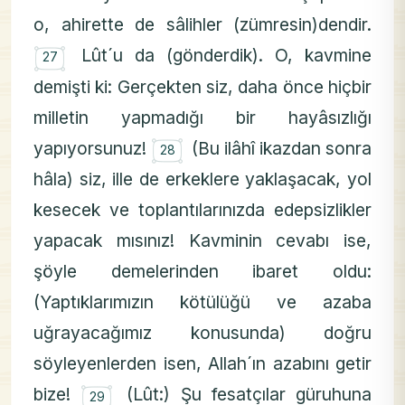
o, ahirette de sâlihler (zümresin)dendir.
۝
Lût´u da (gönderdik). O, kavmine
27
demişti ki: Gerçekten siz, daha önce hiçbir
milletin yapmadığı bir hayâsızlığı
۝
yapıyorsunuz!
(Bu ilâhî ikazdan sonra
28
hâla) siz, ille de erkeklere yaklaşacak, yol
kesecek ve toplantılarınızda edepsizlikler
yapacak mısınız! Kavminin cevabı ise,
şöyle demelerinden ibaret oldu:
(Yaptıklarımızın kötülüğü ve azaba
uğrayacağımız konusunda) doğru
söyleyenlerden isen, Allah´ın azabını getir
۝
bize!
(Lût:) Şu fesatçılar güruhuna
29