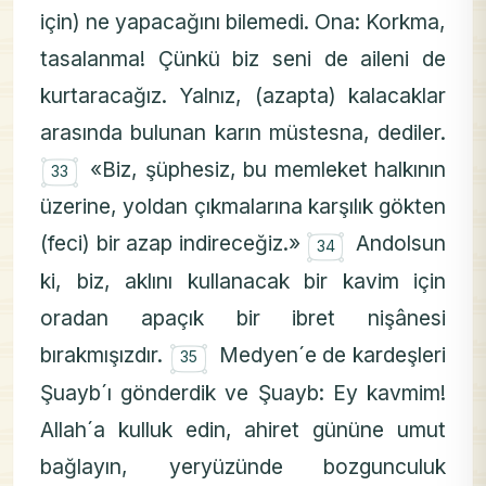
için) ne yapacağını bilemedi. Ona: Korkma,
tasalanma! Çünkü biz seni de aileni de
kurtaracağız. Yalnız, (azapta) kalacaklar
arasında bulunan karın müstesna, dediler.
۝
«Biz, şüphesiz, bu memleket halkının
33
üzerine, yoldan çıkmalarına karşılık gökten
۝
(feci) bir azap indireceğiz.»
Andolsun
34
ki, biz, aklını kullanacak bir kavim için
oradan apaçık bir ibret nişânesi
۝
bırakmışızdır.
Medyen´e de kardeşleri
35
Şuayb´ı gönderdik ve Şuayb: Ey kavmim!
Allah´a kulluk edin, ahiret gününe umut
bağlayın, yeryüzünde bozgunculuk