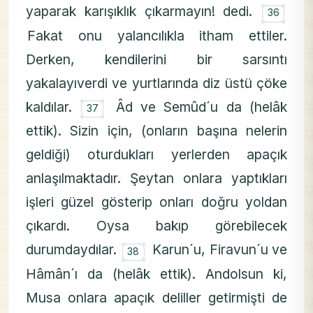
۝
yaparak karışıklık çıkarmayın! dedi.
36
Fakat onu yalancılıkla itham ettiler.
Derken, kendilerini bir sarsıntı
yakalayıverdi ve yurtlarında diz üstü çöke
۝
kaldılar.
Âd ve Semûd´u da (helâk
37
ettik). Sizin için, (onların başına nelerin
geldiği) oturdukları yerlerden apaçık
anlaşılmaktadır. Şeytan onlara yaptıkları
işleri güzel gösterip onları doğru yoldan
çıkardı. Oysa bakıp görebilecek
۝
durumdaydılar.
Karun´u, Firavun´u ve
38
Hâmân´ı da (helâk ettik). Andolsun ki,
Musa onlara apaçık deliller getirmişti de