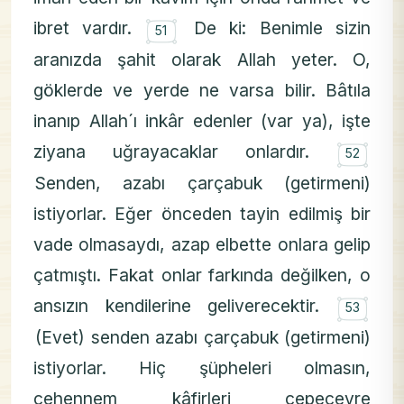
۝
ibret vardır.
De ki: Benimle sizin
51
aranızda şahit olarak Allah yeter. O,
göklerde ve yerde ne varsa bilir. Bâtıla
inanıp Allah´ı inkâr edenler (var ya), işte
۝
ziyana uğrayacaklar onlardır.
52
Senden, azabı çarçabuk (getirmeni)
istiyorlar. Eğer önceden tayin edilmiş bir
vade olmasaydı, azap elbette onlara gelip
çatmıştı. Fakat onlar farkında değilken, o
۝
ansızın kendilerine geliverecektir.
53
(Evet) senden azabı çarçabuk (getirmeni)
istiyorlar. Hiç şüpheleri olmasın,
cehennem kâfirleri çepeçevre