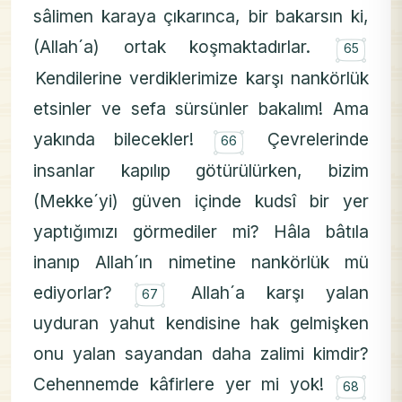
sâlimen karaya çıkarınca, bir bakarsın ki,
۝
(Allah´a) ortak koşmaktadırlar.
65
Kendilerine verdiklerimize karşı nankörlük
etsinler ve sefa sürsünler bakalım! Ama
۝
yakında bilecekler!
Çevrelerinde
66
insanlar kapılıp götürülürken, bizim
(Mekke´yi) güven içinde kudsî bir yer
yaptığımızı görmediler mi? Hâla bâtıla
inanıp Allah´ın nimetine nankörlük mü
۝
ediyorlar?
Allah´a karşı yalan
67
uyduran yahut kendisine hak gelmişken
onu yalan sayandan daha zalimi kimdir?
۝
Cehennemde kâfirlere yer mi yok!
68