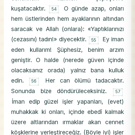
۝
kuşatacaktır.
O günde azap, onları
54
hem üstlerinden hem ayaklarının altından
saracak ve Allah (onlara): «Yaptıklarınızı
۝
(cezasını) tadın!» diyecektir.
Ey iman
55
eden kullarım! Şüphesiz, benim arzım
geniştir. O halde (nerede güven içinde
olacaksanız orada) yalnız bana kulluk
۝
edin.
Her can ölümü tadacaktır.
56
۝
Sonunda bize döndürüleceksiniz.
57
İman edip güzel işler yapanları, (evet)
muhakkak ki onları, içinde ebedî kalmak
üzere altlarından ırmaklar akan cennet
köşklerine yerleştireceğiz. (Böyle iyi) işler