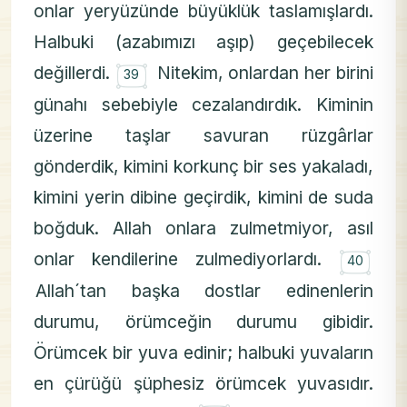
onlar yeryüzünde büyüklük taslamışlardı.
Halbuki (azabımızı aşıp) geçebilecek
۝
değillerdi.
Nitekim, onlardan her birini
39
günahı sebebiyle cezalandırdık. Kiminin
üzerine taşlar savuran rüzgârlar
gönderdik, kimini korkunç bir ses yakaladı,
kimini yerin dibine geçirdik, kimini de suda
boğduk. Allah onlara zulmetmiyor, asıl
۝
onlar kendilerine zulmediyorlardı.
40
Allah´tan başka dostlar edinenlerin
durumu, örümceğin durumu gibidir.
Örümcek bir yuva edinir; halbuki yuvaların
en çürüğü şüphesiz örümcek yuvasıdır.