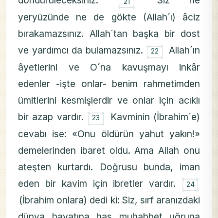
۝
döndürüleceksiniz.
Siz ne
21
yeryüzünde ne de gökte (Allah´ı) âciz
bırakamazsınız. Allah´tan başka bir dost
۝
ve yardımcı da bulamazsınız.
Allah´ın
22
âyetlerini ve O´na kavuşmayı inkâr
edenler -işte onlar- benim rahmetimden
ümitlerini kesmişlerdir ve onlar için acıklı
۝
bir azap vardır.
Kavminin (İbrahim´e)
23
cevabı ise: «Onu öldürün yahut yakın!»
demelerinden ibaret oldu. Ama Allah onu
ateşten kurtardı. Doğrusu bunda, iman
۝
eden bir kavim için ibretler vardır.
24
(İbrahim onlara) dedi ki: Siz, sırf aranızdaki
dünya hayatına has muhabbet uğruna