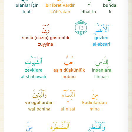
olanlar için
bir ibret vardır
*
bunda
li-uli
la'ib'ratan
dhalika
fi
ٱلۡأَبۡصَٰرِ
زُيِّنَ
13
süslü (cazip) gösterildi
gözleri
zuyyina
al-absari
لِلنَّاسِ
حُبُّ
ٱلشَّهَوَٰتِ
zevklere
aşırı düşkünlük
insanlara
al-shahawati
hubbu
lilnnasi
مِنَ
ٱلنِّسَآءِ
وَٱلۡبَنِينَ
ve oğullardan
*
kadınlardan
wal-banina
al-nisai
mina
وَٱلۡقَنَٰطِيرِ
ٱلۡمُقَنطَرَةِ
مِنَ