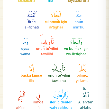
tashabaha
ma
fayattabi'una
مِنۡهُ
ٱبۡتِغَآءَ
ٱلۡفِتۡنَةِ
fitne
çıkarmak için
onun
al-fit'nati
ib'tighaa
min'hu
وَٱبۡتِغَآءَ
تَأۡوِيلِهِۦۖ
وَمَا
oysa
onun te'vilini
ve bulmak için
wama
tawilihi
wa-ib'tighaa
يَعۡلَمُ
تَأۡوِيلَهُۥٓ
إِلَّا
başka kimse
onun te'vilini
bilmez
illa
tawilahu
ya'lamu
ٱللَّهُۗ
وَٱلرَّٰسِخُونَ
فِي
ٱلۡعِلۡمِ
*
ilimde
ileri gidenler
Allah'tan
al-'il'mi
fi
wal-rasikhuna
al-lahu