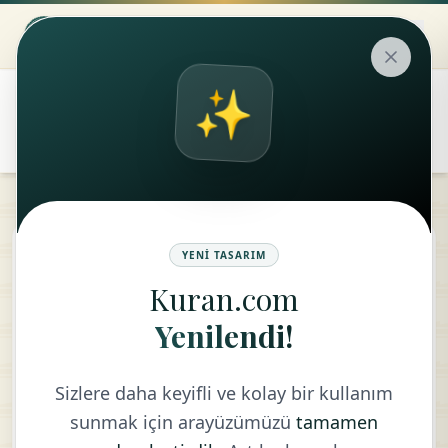
✨
۞
translate
Ali İmran Suresi
YENI TASARIM
Kuran.com
KELIME MEALI
Yenilendi!
Sizlere daha keyifli ve kolay bir kullanım
sunmak için arayüzümüzü
tamamen
الٓمٓ
ٱللَّهُ
لَآ
1