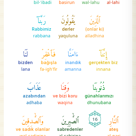
bil-'ibadi
basirun
wal-lahu
al-lahi
ٱلَّذِينَ
يَقُولُونَ
رَبَّنَآ
Rabbimiz
derler
(onlar ki)
rabbana
yaquluna
alladhina
إِنَّنَآ
ءَامَنَّا
فَٱغۡفِرۡ
لَنَا
bizden
bağışla
inandık
gerçekten biz
lana
fa-igh'fir
amanna
innana
ذُنُوبَنَا
وَقِنَا
عَذَابَ
azabından
ve bizi koru
günahlarımızı
adhaba
waqina
dhunubana
ٱلنَّارِ
ٱلصَّٰبِرِينَ
وَٱلصَّٰدِقِينَ
16
ve sadık olanlar
sabredenler
ateş
wal-sadiqina
al-sabirina
al-nari