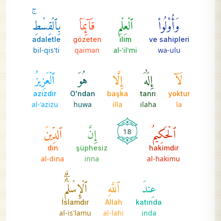
وَأُوْلُواْ
ٱلۡعِلۡمِ
قَآئِمَۢا
بِٱلۡقِسۡطِۚ
adaletle
gözeten
ilim
ve sahipleri
bil-qis'ti
qaiman
al-'il'mi
wa-ulu
لَآ
إِلَٰهَ
إِلَّا
هُوَ
ٱلۡعَزِيزُ
azizdir
O'ndan
başka
tanrı
yoktur
al-'azizu
huwa
illa
ilaha
la
ٱلۡحَكِيمُ
إِنَّ
ٱلدِّينَ
18
din
şüphesiz
hakimdir
al-dina
inna
al-hakimu
عِندَ
ٱللَّهِ
ٱلۡإِسۡلَٰمُۗ
İslamdır
Allah
katında
al-is'lamu
al-lahi
inda