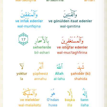
وَٱلۡقَٰنِتِينَ
وَٱلۡمُنفِقِينَ
ve infak edenler
ve gönülden itaat edenler
wal-munfiqina
wal-qanitina
وَٱلۡمُسۡتَغۡفِرِينَ
بِٱلۡأَسۡحَارِ
17
seherlerde
ve istiğfar edenler
bil-ashari
wal-mus'taghfirina
شَهِدَ
ٱللَّهُ
أَنَّهُۥ
لَآ
yoktur
şüphesiz
Allah
şahiddir (ki)
la
annahu
al-lahu
shahida
إِلَٰهَ
إِلَّا
هُوَ
وَٱلۡمَلَٰٓئِكَةُ
ve melekler
O'ndan
başka
tanrı
wal-malaikatu
huwa
illa
ilaha