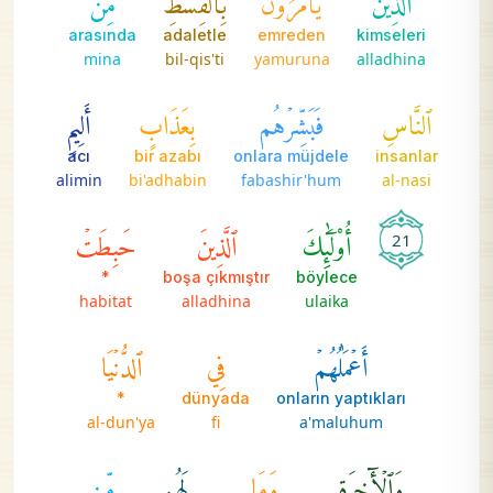
arasında
adaletle
emreden
kimseleri
mina
bil-qis'ti
yamuruna
alladhina
ٱلنَّاسِ
فَبَشِّرۡهُم
بِعَذَابٍ
أَلِيمٍ
acı
bir azabı
onlara müjdele
insanlar
alimin
bi'adhabin
fabashir'hum
al-nasi
أُوْلَٰٓئِكَ
ٱلَّذِينَ
حَبِطَتۡ
21
*
boşa çıkmıştır
böylece
habitat
alladhina
ulaika
أَعۡمَٰلُهُمۡ
فِي
ٱلدُّنۡيَا
*
dünyada
onların yaptıkları
al-dun'ya
fi
a'maluhum
وَٱلۡأٓخِرَةِ
وَمَا
لَهُم
مِّن