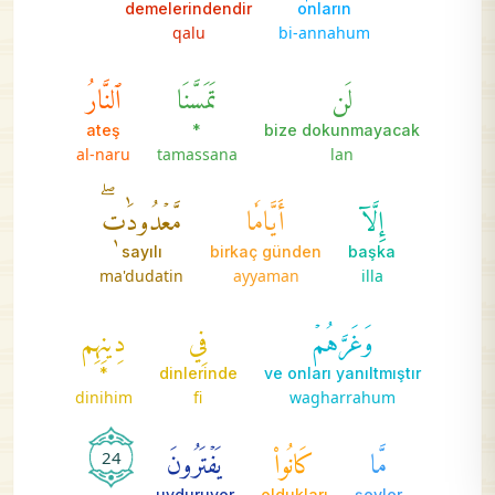
demelerindendir
onların
qalu
bi-annahum
لَن
تَمَسَّنَا
ٱلنَّارُ
ateş
*
bize dokunmayacak
al-naru
tamassana
lan
إِلَّآ
أَيَّامٗا
مَّعۡدُودَٰتٖۖ
sayılı
birkaç günden
başka
ma'dudatin
ayyaman
illa
وَغَرَّهُمۡ
فِي
دِينِهِم
*
dinlerinde
ve onları yanıltmıştır
dinihim
fi
wagharrahum
مَّا
كَانُواْ
يَفۡتَرُونَ
24
uyduruyor
oldukları
şeyler