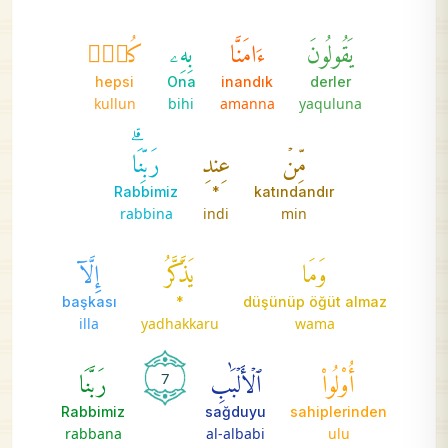
يَقُولُونَ
ءَامَنَّا
بِهِۦ
كُلّٞ
hepsi
Ona
inandık
derler
kullun
bihi
amanna
yaquluna
مِّنۡ
عِندِ
رَبِّنَاۗ
Rabbimiz
*
katındandır
rabbina
indi
min
وَمَا
يَذَّكَّرُ
إِلَّآ
başkası
*
düşünüp öğüt almaz
illa
yadhakkaru
wama
أُوْلُواْ
ٱلۡأَلۡبَٰبِ
رَبَّنَا
7
Rabbimiz
sağduyu
sahiplerinden
rabbana
al-albabi
ulu