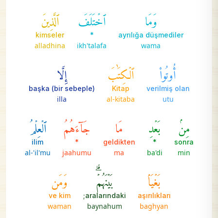
وَمَا
ٱخۡتَلَفَ
ٱلَّذِينَ
kimseler
*
ayrılığa düşmediler
alladhina
ikh'talafa
wama
أُوتُواْ
ٱلۡكِتَٰبَ
إِلَّا
başka (bir sebeple)
Kitap
verilmiş olan
illa
al-kitaba
utu
مِنۢ
بَعۡدِ
مَا
جَآءَهُمُ
ٱلۡعِلۡمُ
ilim
*
geldikten
*
sonra
al-'il'mu
jaahumu
ma
ba'di
min
بَغۡيَۢا
بَيۡنَهُمۡۗ
وَمَن
ve kim
aralarındaki;
aşırılıkları
waman
baynahum
baghyan