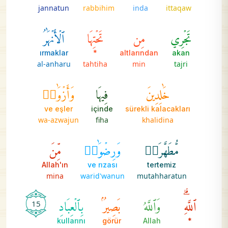
jannatun
rabbihim
inda
ittaqaw
تَجۡرِي
مِن
تَحۡتِهَا
ٱلۡأَنۡهَٰرُ
ırmaklar
*
altlarından
akan
al-anharu
tahtiha
min
tajri
خَٰلِدِينَ
فِيهَا
وَأَزۡوَٰجٞ
ve eşler
içinde
sürekli kalacakları
wa-azwajun
fiha
khalidina
مُّطَهَّرَةٞ
وَرِضۡوَٰنٞ
مِّنَ
Allah'ın
ve rızası
tertemiz
mina
warid'wanun
mutahharatun
ٱللَّهِۗ
وَٱللَّهُ
بَصِيرُۢ
بِٱلۡعِبَادِ
15
kullarını
görür
Allah
*