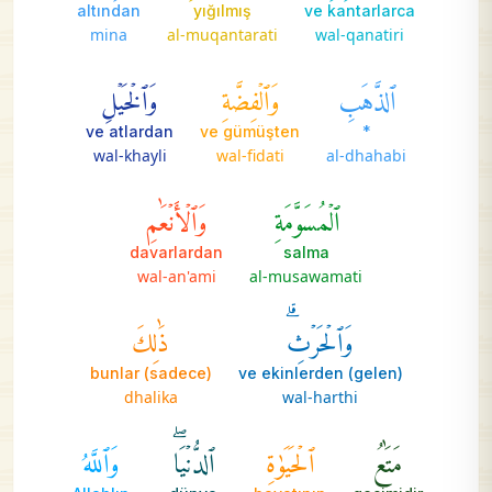
altından
yığılmış
ve kantarlarca
mina
al-muqantarati
wal-qanatiri
ٱلذَّهَبِ
وَٱلۡفِضَّةِ
وَٱلۡخَيۡلِ
ve atlardan
ve gümüşten
*
wal-khayli
wal-fidati
al-dhahabi
ٱلۡمُسَوَّمَةِ
وَٱلۡأَنۡعَٰمِ
davarlardan
salma
wal-an'ami
al-musawamati
وَٱلۡحَرۡثِۗ
ذَٰلِكَ
bunlar (sadece)
ve ekinlerden (gelen)
dhalika
wal-harthi
مَتَٰعُ
ٱلۡحَيَوٰةِ
ٱلدُّنۡيَاۖ
وَٱللَّهُ