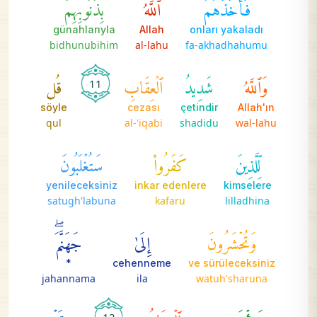
فَأَخَذَهُمُ
ٱللَّهُ
بِذُنُوبِهِمۡۗ
günahlarıyla
Allah
onları yakaladı
bidhunubihim
al-lahu
fa-akhadhahumu
وَٱللَّهُ
شَدِيدُ
ٱلۡعِقَابِ
قُل
11
söyle
cezası
çetindir
Allah'ın
qul
al-'iqabi
shadidu
wal-lahu
لِّلَّذِينَ
كَفَرُواْ
سَتُغۡلَبُونَ
yenileceksiniz
inkar edenlere
kimselere
satugh'labuna
kafaru
lilladhina
وَتُحۡشَرُونَ
إِلَىٰ
جَهَنَّمَۖ
*
cehenneme
ve sürüleceksiniz
jahannama
ila
watuh'sharuna
وَبِئۡسَ
ٱلۡمِهَادُ
قَدۡ