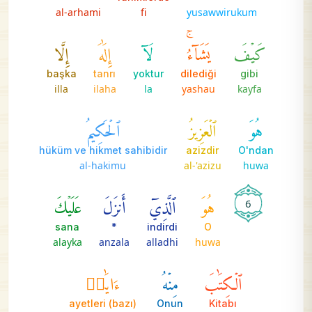
al-arhami
fi
yusawwirukum
كَيۡفَ
يَشَآءُۚ
لَآ
إِلَٰهَ
إِلَّا
başka
tanrı
yoktur
dilediği
gibi
illa
ilaha
la
yashau
kayfa
هُوَ
ٱلۡعَزِيزُ
ٱلۡحَكِيمُ
hüküm ve hikmet sahibidir
azizdir
O'ndan
al-hakimu
al-'azizu
huwa
هُوَ
ٱلَّذِيٓ
أَنزَلَ
عَلَيۡكَ
6
sana
*
indirdi
O
alayka
anzala
alladhi
huwa
ٱلۡكِتَٰبَ
مِنۡهُ
ءَايَٰتٞ
(bazı) ayetleri
Onun
Kitabı