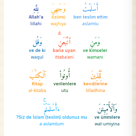
أَسۡلَمۡتُ
وَجۡهِيَ
لِلَّهِ
Allah'a
özümü
ben teslim ettim
lillahi
wajhiya
aslamtu
وَمَنِ
ٱتَّبَعَنِۗ
وَقُل
ve de ki
bana uyan
ve kimseler
waqul
ittaba'ani
wamani
لِّلَّذِينَ
أُوتُواْ
ٱلۡكِتَٰبَ
Kitap
verilenlere
kendilerine
al-kitaba
utu
lilladhina
وَٱلۡأُمِّيِّـۧنَ
ءَأَسۡلَمۡتُمۡۚ
Siz de İslam (teslim) oldunuz mu?
ve ümmilere
a-aslamtum
wal-umiyina