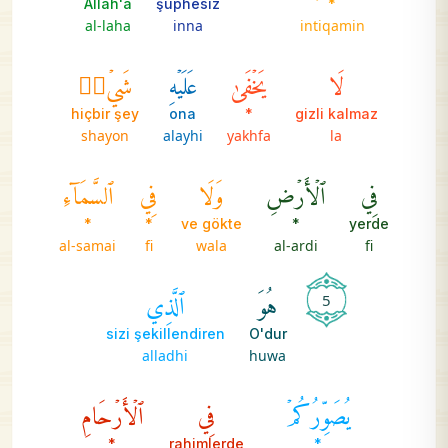
Allah'a
şüphesiz
*
al-laha
inna
intiqamin
لَا
يَخۡفَىٰ
عَلَيۡهِ
شَيۡءٞ
hiçbir şey
ona
*
gizli kalmaz
shayon
alayhi
yakhfa
la
فِي
ٱلۡأَرۡضِ
وَلَا
فِي
ٱلسَّمَآءِ
*
*
ve gökte
*
yerde
al-samai
fi
wala
al-ardi
fi
هُوَ
ٱلَّذِي
5
sizi şekillendiren
O'dur
alladhi
huwa
يُصَوِّرُكُمۡ
فِي
ٱلۡأَرۡحَامِ
*
rahimlerde
*