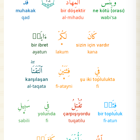
12
muhakak
bir döşektir
(orası) ne kötü
qad
al-mihadu
wabi'sa
كَانَ
لَكُمۡ
ءَايَةٞ
bir ibret
*
sizin için vardır
ayatun
lakum
kana
فِي
فِئَتَيۡنِ
ٱلۡتَقَتَاۖ
karşılaşan
*
şu iki toplulukta
al-taqata
fi-atayni
fi
فِئَةٞ
تُقَٰتِلُ
فِي
سَبِيلِ
*
yolunda
çarpışıyordu
bir topluluk
sabili
fi
tuqatilu
fi-atun
ٱللَّهِ
وَأُخۡرَىٰ
كَافِرَةٞ