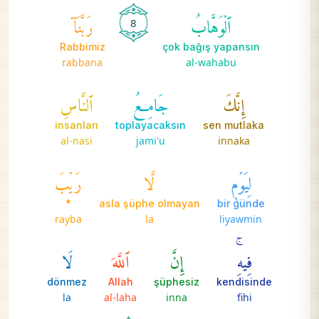
ٱلۡوَهَّابُ
رَبَّنَآ
8
Rabbimiz
çok bağış yapansın
rabbana
al-wahabu
إِنَّكَ
جَامِعُ
ٱلنَّاسِ
insanları
toplayacaksın
sen mutlaka
al-nasi
jami'u
innaka
لِيَوۡمٖ
لَّا
رَيۡبَ
*
asla şüphe olmayan
bir günde
rayba
la
liyawmin
فِيهِۚ
إِنَّ
ٱللَّهَ
لَا
dönmez
Allah
şüphesiz
kendisinde
la
al-laha
inna
fihi