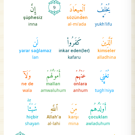
يُخۡلِفُ
ٱلۡمِيعَادَ
إِنَّ
9
şüphesiz
sözünden
*
inna
al-mi'ada
yukh'lifu
ٱلَّذِينَ
كَفَرُواْ
لَن
yarar sağlamaz
inkar eden(ler)
kimseler
lan
kafaru
alladhina
تُغۡنِيَ
عَنۡهُمۡ
أَمۡوَٰلُهُمۡ
وَلَآ
ne de
malları
onlara
*
wala
amwaluhum
anhum
tugh'niya
أَوۡلَٰدُهُم
مِّنَ
ٱللَّهِ
شَيۡـٔٗاۖ
hiçbir
Allah'a
karşı
çocukları
shayan
al-lahi
mina
awladuhum