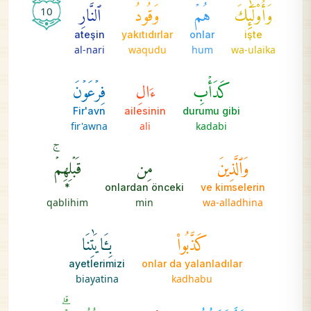
وَأُوْلَٰٓئِكَ
هُمۡ
وَقُودُ
ٱلنَّارِ
10
ateşin
yakıtıdırlar
onlar
işte
al-nari
waqudu
hum
wa-ulaika
كَدَأۡبِ
ءَالِ
فِرۡعَوۡنَ
Fir'avn
ailesinin
durumu gibi
fir'awna
ali
kadabi
وَٱلَّذِينَ
مِن
قَبۡلِهِمۡۚ
*
onlardan önceki
ve kimselerin
qablihim
min
wa-alladhina
كَذَّبُواْ
بِـَٔايَٰتِنَا
ayetlerimizi
onlar da yalanladılar
biayatina
kadhabu