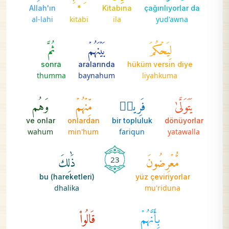
Allah'ın
*
Kitabına
çağırılıyorlar da
al-lahi
kitabi
ila
yud'awna
لِيَحۡكُمَ
بَيۡنَهُمۡ
ثُمَّ
sonra
aralarında
hüküm versin diye
thumma
baynahum
liyahkuma
يَتَوَلَّىٰ
فَرِيقٞ
مِّنۡهُمۡ
وَهُم
ve onlar
onlardan
bir topluluk
dönüyorlar
wahum
min'hum
fariqun
yatawalla
مُّعۡرِضُونَ
ذَٰلِكَ
23
bu (hareketleri)
yüz çeviriyorlar
dhalika
mu'riduna
بِأَنَّهُمۡ
قَالُواْ