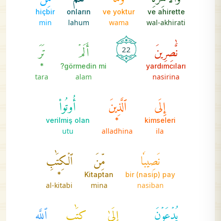
hiçbir
onların
ve yoktur
ve ahirette
min
lahum
wama
wal-akhirati
نَّٰصِرِينَ
أَلَمۡ
تَرَ
22
*
görmedin mi?
yardımcıları
tara
alam
nasirina
إِلَى
ٱلَّذِينَ
أُوتُواْ
verilmiş olan
*
kimseleri
utu
alladhina
ila
نَصِيبٗا
مِّنَ
ٱلۡكِتَٰبِ
*
Kitaptan
bir (nasip) pay
al-kitabi
mina
nasiban
يُدۡعَوۡنَ
إِلَىٰ
كِتَٰبِ
ٱللَّهِ