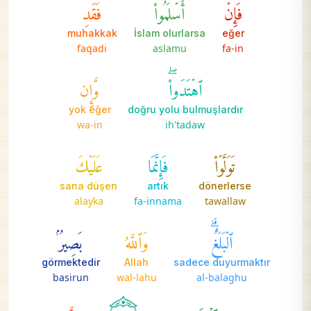
فَإِنۡ
أَسۡلَمُواْ
فَقَدِ
muhakkak
İslam olurlarsa
eğer
faqadi
aslamu
fa-in
ٱهۡتَدَواْۖ
وَّإِن
yok eğer
doğru yolu bulmuşlardır
wa-in
ih'tadaw
تَوَلَّوۡاْ
فَإِنَّمَا
عَلَيۡكَ
sana düşen
artık
dönerlerse
alayka
fa-innama
tawallaw
ٱلۡبَلَٰغُۗ
وَٱللَّهُ
بَصِيرُۢ
görmektedir
Allah
sadece duyurmaktır
basirun
wal-lahu
al-balaghu