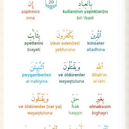
بِٱلۡعِبَادِ
إِنَّ
20
şüphesiz
kulları(nın yaptıkları)nı
inna
bil-'ibadi
ٱلَّذِينَ
يَكۡفُرُونَ
بِـَٔايَٰتِ
ayetlerini
inkar eden(ler)
kimseler
biayati
yakfuruna
alladhina
ٱللَّهِ
وَيَقۡتُلُونَ
ٱلنَّبِيِّـۧنَ
peygamberleri
ve öldürenler
Allah'ın
al-nabiyina
wayaqtuluna
al-lahi
بِغَيۡرِ
حَقّٖ
وَيَقۡتُلُونَ
ve öldürenler (var ya)
hak
olmaksızın
wayaqtuluna
haqqin
bighayri
ٱلَّذِينَ
يَأۡمُرُونَ
بِٱلۡقِسۡطِ
مِنَ