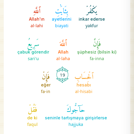
يَكۡفُرۡ
بِـَٔايَٰتِ
ٱللَّهِ
Allah'ın
ayetlerini
inkar ederse
al-lahi
biayati
yakfur
فَإِنَّ
ٱللَّهَ
سَرِيعُ
çabuk görendir
Allah
(bilsin ki) şüphesiz
sari'u
al-laha
fa-inna
ٱلۡحِسَابِ
فَإِنۡ
19
eğer
hesabı
fa-in
al-hisabi
حَآجُّوكَ
فَقُلۡ
de ki
seninle tartışmaya girişirlerse
faqul
hajjuka