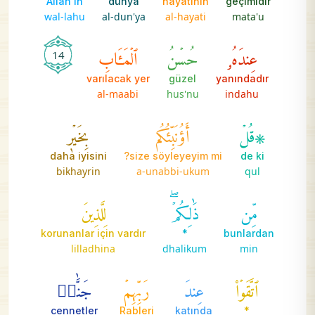
Allah'ın
dünya
hayatının
geçimidir
wal-lahu
al-dun'ya
al-hayati
mata'u
عِندَهُۥ
حُسۡنُ
ٱلۡمَـَٔابِ
14
varılacak yer
güzel
yanındadır
al-maabi
hus'nu
indahu
۞قُلۡ
أَؤُنَبِّئُكُم
بِخَيۡرٖ
daha iyisini
size söyleyeyim mi?
de ki
bikhayrin
a-unabbi-ukum
qul
مِّن
ذَٰلِكُمۡۖ
لِلَّذِينَ
korunanlar için vardır
*
bunlardan
lilladhina
dhalikum
min
ٱتَّقَوۡاْ
عِندَ
رَبِّهِمۡ
جَنَّٰتٞ
cennetler
Rableri
katında
*