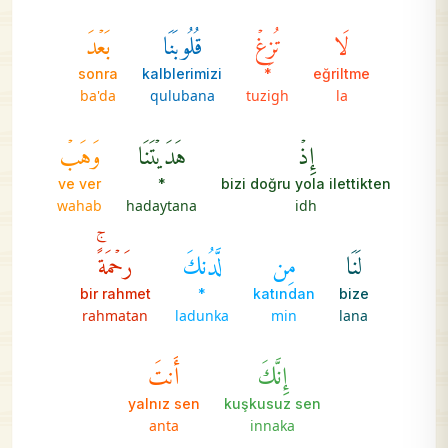
لَا
تُزِغۡ
قُلُوبَنَا
بَعۡدَ
sonra
kalblerimizi
*
eğriltme
ba'da
qulubana
tuzigh
la
إِذۡ
هَدَيۡتَنَا
وَهَبۡ
ve ver
*
bizi doğru yola ilettikten
wahab
hadaytana
idh
لَنَا
مِن
لَّدُنكَ
رَحۡمَةًۚ
bir rahmet
*
katından
bize
rahmatan
ladunka
min
lana
إِنَّكَ
أَنتَ
yalnız sen
kuşkusuz sen
anta
innaka