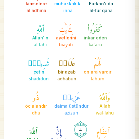
kimselere
muhakkak ki
Furkan'ı da
alladhina
inna
al-fur'qana
كَفَرُواْ
بِـَٔايَٰتِ
ٱللَّهِ
Allah'ın
ayetlerini
inkar eden
al-lahi
biayati
kafaru
لَهُمۡ
عَذَابٞ
شَدِيدٞۗ
çetin
bir azab
onlara vardır
shadidun
adhabun
lahum
وَٱللَّهُ
عَزِيزٞ
ذُو
öc alandır
daima üstündür
Allah
dhu
azizun
wal-lahu
ٱنتِقَامٍ
إِنَّ
ٱللَّهَ
4