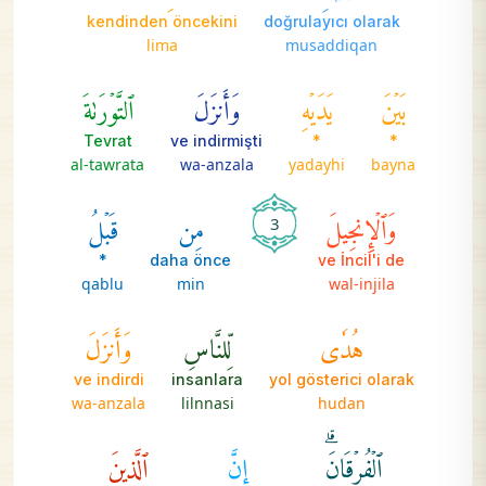
kendinden öncekini
doğrulayıcı olarak
lima
musaddiqan
بَيۡنَ
يَدَيۡهِ
وَأَنزَلَ
ٱلتَّوۡرَىٰةَ
Tevrat
ve indirmişti
*
*
al-tawrata
wa-anzala
yadayhi
bayna
وَٱلۡإِنجِيلَ
مِن
قَبۡلُ
3
*
daha önce
ve İncil'i de
qablu
min
wal-injila
هُدٗى
لِّلنَّاسِ
وَأَنزَلَ
ve indirdi
insanlara
yol gösterici olarak
wa-anzala
lilnnasi
hudan
ٱلۡفُرۡقَانَۗ
إِنَّ
ٱلَّذِينَ