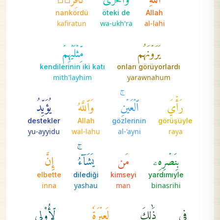
nankördü
öteki de
Allah
kafiratun
wa-ukh'ra
al-lahi
يَرَوۡنَهُم
مِّثۡلَيۡهِمۡ
kendilerinin iki katı
onları görüyorlardı
mith'layhim
yarawnahum
رَأۡيَ
ٱلۡعَيۡنِۚ
وَٱللَّهُ
يُؤَيِّدُ
destekler
Allah
gözlerinin
görüşüyle
yu-ayyidu
wal-lahu
al-'ayni
raya
بِنَصۡرِهِۦ
مَن
يَشَآءُۚ
إِنَّ
elbette
dilediği
kimseyi
yardımıyle
inna
yashau
man
binasrihi
فِي
ذَٰلِكَ
لَعِبۡرَةٗ
لِّأُوْلِي