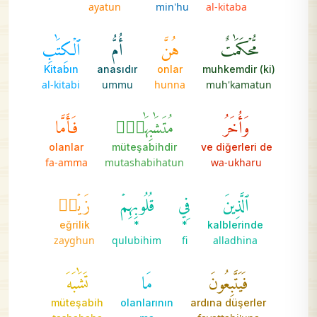
ayatun
min'hu
al-kitaba
مُّحۡكَمَٰتٌ
هُنَّ
أُمُّ
ٱلۡكِتَٰبِ
Kitabın
anasıdır
onlar
muhkemdir (ki)
al-kitabi
ummu
hunna
muh'kamatun
وَأُخَرُ
مُتَشَٰبِهَٰتٞۖ
فَأَمَّا
olanlar
müteşabihdir
ve diğerleri de
fa-amma
mutashabihatun
wa-ukharu
ٱلَّذِينَ
فِي
قُلُوبِهِمۡ
زَيۡغٞ
eğrilik
*
*
kalblerinde
zayghun
qulubihim
fi
alladhina
فَيَتَّبِعُونَ
مَا
تَشَٰبَهَ
müteşabih
olanlarının
ardına düşerler