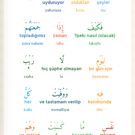
uyduruyor
oldukları
şeyler
yaftaruna
kanu
ma
فَكَيۡفَ
إِذَا
جَمَعۡنَٰهُمۡ
topladığımız
zaman
peki nasıl (olacak)?
jama'nahum
idha
fakayfa
لِيَوۡمٖ
لَّا
رَيۡبَ
*
hiç şüphe olmayan
bir gün için
rayba
la
liyawmin
فِيهِ
وَوُفِّيَتۡ
كُلُّ
her
ve tastamam verilip
kendisinde
kullu
wawuffiyat
fihi
نَفۡسٖ
مَّا
كَسَبَتۡ
وَهُمۡ
ve onların
*
kazandığı
insanın