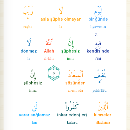
لِيَوۡمٖ
لَّا
رَيۡبَ
*
asla şüphe olmayan
bir günde
rayba
la
liyawmin
فِيهِۚ
إِنَّ
ٱللَّهَ
لَا
dönmez
Allah
şüphesiz
kendisinde
la
al-laha
inna
fihi
يُخۡلِفُ
ٱلۡمِيعَادَ
إِنَّ
9
şüphesiz
sözünden
*
inna
al-mi'ada
yukh'lifu
ٱلَّذِينَ
كَفَرُواْ
لَن
yarar sağlamaz
inkar eden(ler)
kimseler
lan
kafaru
alladhina