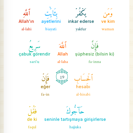
وَمَن
يَكۡفُرۡ
بِـَٔايَٰتِ
ٱللَّهِ
Allah'ın
ayetlerini
inkar ederse
ve kim
al-lahi
biayati
yakfur
waman
فَإِنَّ
ٱللَّهَ
سَرِيعُ
çabuk görendir
Allah
(bilsin ki) şüphesiz
sari'u
al-laha
fa-inna
ٱلۡحِسَابِ
فَإِنۡ
19
eğer
hesabı
fa-in
al-hisabi
حَآجُّوكَ
فَقُلۡ
de ki
seninle tartışmaya girişirlerse
faqul
hajjuka