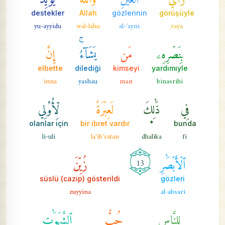
destekler
Allah
gözlerinin
görüşüyle
yu-ayyidu
wal-lahu
al-'ayni
raya
بِنَصۡرِهِۦ
مَن
يَشَآءُۚ
إِنَّ
elbette
dilediği
kimseyi
yardımıyle
inna
yashau
man
binasrihi
فِي
ذَٰلِكَ
لَعِبۡرَةٗ
لِّأُوْلِي
olanlar için
bir ibret vardır
*
bunda
li-uli
la'ib'ratan
dhalika
fi
ٱلۡأَبۡصَٰرِ
زُيِّنَ
13
süslü (cazip) gösterildi
gözleri
zuyyina
al-absari
لِلنَّاسِ
حُبُّ
ٱلشَّهَوَٰتِ