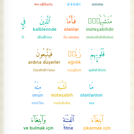
wa-ukharu
al-kitabi
ummu
مُتَشَٰبِهَٰتٞۖ
فَأَمَّا
ٱلَّذِينَ
فِي
*
kalblerinde
olanlar
müteşabihdir
fi
alladhina
fa-amma
mutashabihatun
قُلُوبِهِمۡ
زَيۡغٞ
فَيَتَّبِعُونَ
ardına düşerler
eğrilik
*
fayattabi'una
zayghun
qulubihim
مَا
تَشَٰبَهَ
مِنۡهُ
onun
müteşabih
olanlarının
min'hu
tashabaha
ma
ٱبۡتِغَآءَ
ٱلۡفِتۡنَةِ
وَٱبۡتِغَآءَ
ve bulmak için
fitne
çıkarmak için