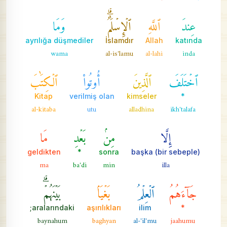
عِندَ
ٱللَّهِ
ٱلۡإِسۡلَٰمُۗ
وَمَا
ayrılığa düşmediler
İslamdır
Allah
katında
wama
al-is'lamu
al-lahi
inda
ٱخۡتَلَفَ
ٱلَّذِينَ
أُوتُواْ
ٱلۡكِتَٰبَ
Kitap
verilmiş olan
kimseler
*
al-kitaba
utu
alladhina
ikh'talafa
إِلَّا
مِنۢ
بَعۡدِ
مَا
geldikten
*
sonra
başka (bir sebeple)
ma
ba'di
min
illa
جَآءَهُمُ
ٱلۡعِلۡمُ
بَغۡيَۢا
بَيۡنَهُمۡۗ
aralarındaki;
aşırılıkları
ilim
*
baynahum
baghyan
al-'il'mu
jaahumu