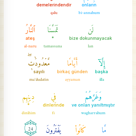
demelerindendir
onların
qalu
bi-annahum
لَن
تَمَسَّنَا
ٱلنَّارُ
ateş
*
bize dokunmayacak
al-naru
tamassana
lan
إِلَّآ
أَيَّامٗا
مَّعۡدُودَٰتٖۖ
sayılı
birkaç günden
başka
ma'dudatin
ayyaman
illa
وَغَرَّهُمۡ
فِي
دِينِهِم
*
dinlerinde
ve onları yanıltmıştır
dinihim
fi
wagharrahum
مَّا
كَانُواْ
يَفۡتَرُونَ
24