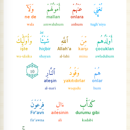
تُغۡنِيَ
عَنۡهُمۡ
أَمۡوَٰلُهُمۡ
وَلَآ
ne de
malları
onlara
*
wala
amwaluhum
anhum
tugh'niya
أَوۡلَٰدُهُم
مِّنَ
ٱللَّهِ
شَيۡـٔٗاۖ
وَأُوْلَٰٓئِكَ
işte
hiçbir
Allah'a
karşı
çocukları
wa-ulaika
shayan
al-lahi
mina
awladuhum
هُمۡ
وَقُودُ
ٱلنَّارِ
10
ateşin
yakıtıdırlar
onlar
al-nari
waqudu
hum
كَدَأۡبِ
ءَالِ
فِرۡعَوۡنَ
Fir'avn
ailesinin
durumu gibi
fir'awna
ali
kadabi