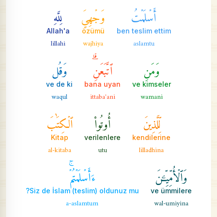
أَسۡلَمۡتُ
وَجۡهِيَ
لِلَّهِ
Allah'a
özümü
ben teslim ettim
lillahi
wajhiya
aslamtu
وَمَنِ
ٱتَّبَعَنِۗ
وَقُل
ve de ki
bana uyan
ve kimseler
waqul
ittaba'ani
wamani
لِّلَّذِينَ
أُوتُواْ
ٱلۡكِتَٰبَ
Kitap
verilenlere
kendilerine
al-kitaba
utu
lilladhina
وَٱلۡأُمِّيِّـۧنَ
ءَأَسۡلَمۡتُمۡۚ
Siz de İslam (teslim) oldunuz mu?
ve ümmilere
a-aslamtum
wal-umiyina