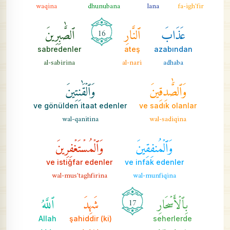
waqina
dhunubana
lana
fa-igh'fir
عَذَابَ
ٱلنَّارِ
ٱلصَّٰبِرِينَ
16
sabredenler
ateş
azabından
al-sabirina
al-nari
adhaba
وَٱلصَّٰدِقِينَ
وَٱلۡقَٰنِتِينَ
ve gönülden itaat edenler
ve sadık olanlar
wal-qanitina
wal-sadiqina
وَٱلۡمُنفِقِينَ
وَٱلۡمُسۡتَغۡفِرِينَ
ve istiğfar edenler
ve infak edenler
wal-mus'taghfirina
wal-munfiqina
بِٱلۡأَسۡحَارِ
شَهِدَ
ٱللَّهُ
17
Allah
şahiddir (ki)
seherlerde