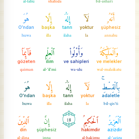
al-lahu
shahida
bil-ashari
أَنَّهُۥ
لَآ
إِلَٰهَ
إِلَّا
هُوَ
O'ndan
başka
tanrı
yoktur
şüphesiz
huwa
illa
ilaha
la
annahu
وَٱلۡمَلَٰٓئِكَةُ
وَأُوْلُواْ
ٱلۡعِلۡمِ
قَآئِمَۢا
gözeten
ilim
ve sahipleri
ve melekler
qaiman
al-'il'mi
wa-ulu
wal-malaikatu
بِٱلۡقِسۡطِۚ
لَآ
إِلَٰهَ
إِلَّا
هُوَ
O'ndan
başka
tanrı
yoktur
adaletle
huwa
illa
ilaha
la
bil-qis'ti
ٱلۡعَزِيزُ
ٱلۡحَكِيمُ
إِنَّ
ٱلدِّينَ
18
din
şüphesiz
hakimdir
azizdir
al-dina
inna
al-hakimu
al-'azizu