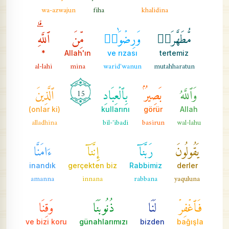
wa-azwajun
fiha
khalidina
مُّطَهَّرَةٞ
وَرِضۡوَٰنٞ
مِّنَ
ٱللَّهِۗ
*
Allah'ın
ve rızası
tertemiz
al-lahi
mina
warid'wanun
mutahharatun
وَٱللَّهُ
بَصِيرُۢ
بِٱلۡعِبَادِ
ٱلَّذِينَ
15
(onlar ki)
kullarını
görür
Allah
alladhina
bil-'ibadi
basirun
wal-lahu
يَقُولُونَ
رَبَّنَآ
إِنَّنَآ
ءَامَنَّا
inandık
gerçekten biz
Rabbimiz
derler
amanna
innana
rabbana
yaquluna
فَٱغۡفِرۡ
لَنَا
ذُنُوبَنَا
وَقِنَا
ve bizi koru
günahlarımızı
bizden
bağışla