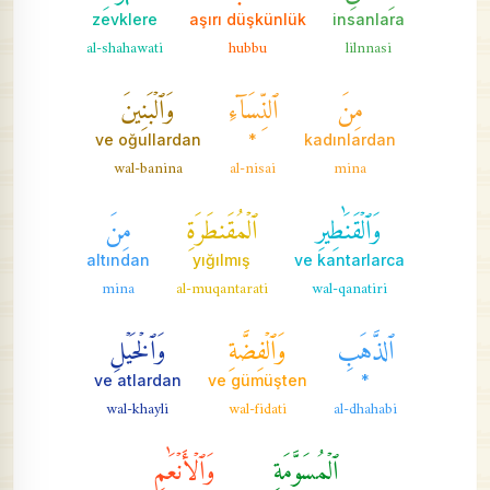
zevklere
aşırı düşkünlük
insanlara
al-shahawati
hubbu
lilnnasi
مِنَ
ٱلنِّسَآءِ
وَٱلۡبَنِينَ
ve oğullardan
*
kadınlardan
wal-banina
al-nisai
mina
وَٱلۡقَنَٰطِيرِ
ٱلۡمُقَنطَرَةِ
مِنَ
altından
yığılmış
ve kantarlarca
mina
al-muqantarati
wal-qanatiri
ٱلذَّهَبِ
وَٱلۡفِضَّةِ
وَٱلۡخَيۡلِ
ve atlardan
ve gümüşten
*
wal-khayli
wal-fidati
al-dhahabi
ٱلۡمُسَوَّمَةِ
وَٱلۡأَنۡعَٰمِ