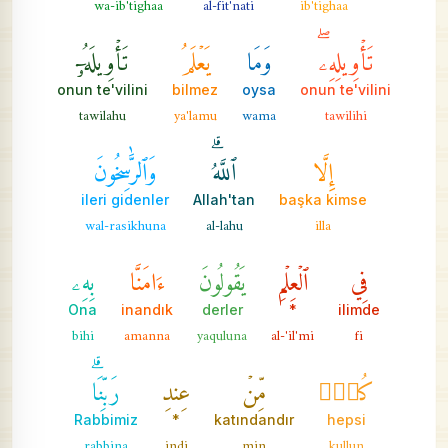
wa-ib'tighaa
al-fit'nati
ib'tighaa
تَأۡوِيلِهِۦۖ
وَمَا
يَعۡلَمُ
تَأۡوِيلَهُۥٓ
onun te'vilini
bilmez
oysa
onun te'vilini
tawilahu
ya'lamu
wama
tawilihi
إِلَّا
ٱللَّهُۗ
وَٱلرَّٰسِخُونَ
ileri gidenler
Allah'tan
başka kimse
wal-rasikhuna
al-lahu
illa
فِي
ٱلۡعِلۡمِ
يَقُولُونَ
ءَامَنَّا
بِهِۦ
Ona
inandık
derler
*
ilimde
bihi
amanna
yaquluna
al-'il'mi
fi
كُلّٞ
مِّنۡ
عِندِ
رَبِّنَاۗ
Rabbimiz
*
katındandır
hepsi
rabbina
indi
min
kullun