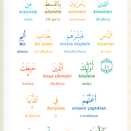
ٱلَّذِينَ
يَأۡمُرُونَ
بِٱلۡقِسۡطِ
مِنَ
arasında
adaletle
emreden
kimseleri
mina
bil-qis'ti
yamuruna
alladhina
ٱلنَّاسِ
فَبَشِّرۡهُم
بِعَذَابٍ
أَلِيمٍ
acı
bir azabı
onlara müjdele
insanlar
alimin
bi'adhabin
fabashir'hum
al-nasi
أُوْلَٰٓئِكَ
ٱلَّذِينَ
حَبِطَتۡ
21
*
boşa çıkmıştır
böylece
habitat
alladhina
ulaika
أَعۡمَٰلُهُمۡ
فِي
ٱلدُّنۡيَا
*
dünyada
onların yaptıkları
al-dun'ya
fi
a'maluhum
وَٱلۡأٓخِرَةِ
وَمَا
لَهُم
مِّن