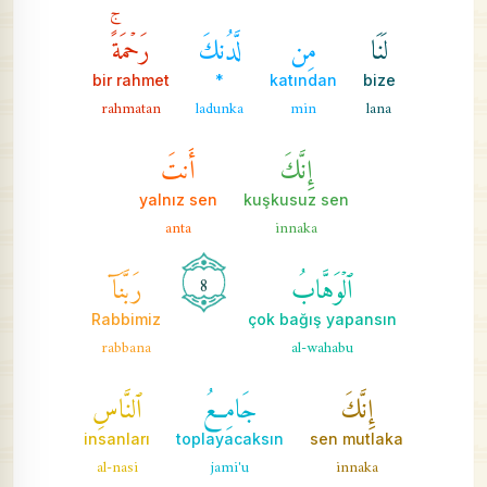
لَنَا
مِن
لَّدُنكَ
رَحۡمَةًۚ
bir rahmet
*
katından
bize
rahmatan
ladunka
min
lana
إِنَّكَ
أَنتَ
yalnız sen
kuşkusuz sen
anta
innaka
ٱلۡوَهَّابُ
رَبَّنَآ
8
Rabbimiz
çok bağış yapansın
rabbana
al-wahabu
إِنَّكَ
جَامِعُ
ٱلنَّاسِ
insanları
toplayacaksın
sen mutlaka
al-nasi
jami'u
innaka