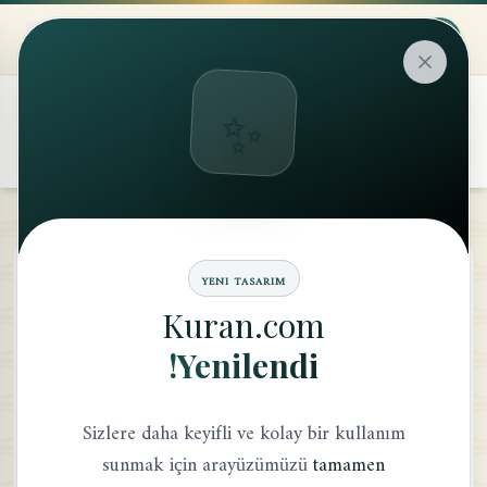
✨
۞
translate
سُوْرَۃ آلِ عِمْرَان
YENI TASARIM
Kuran.com
معنى الكلمة
Yenilendi!
Sizlere daha keyifli ve kolay bir kullanım
sunmak için arayüzümüzü
tamamen
الٓمٓ
ٱللَّهُ
لَآ
1