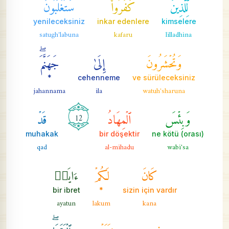
لِّلَّذِينَ
كَفَرُواْ
سَتُغۡلَبُونَ
yenileceksiniz
inkar edenlere
kimselere
satugh'labuna
kafaru
lilladhina
وَتُحۡشَرُونَ
إِلَىٰ
جَهَنَّمَۖ
*
cehenneme
ve sürüleceksiniz
jahannama
ila
watuh'sharuna
وَبِئۡسَ
ٱلۡمِهَادُ
قَدۡ
12
muhakak
bir döşektir
(orası) ne kötü
qad
al-mihadu
wabi'sa
كَانَ
لَكُمۡ
ءَايَةٞ
bir ibret
*
sizin için vardır
ayatun
lakum
kana
فِي
فِئَتَيۡنِ
ٱلۡتَقَتَاۖ