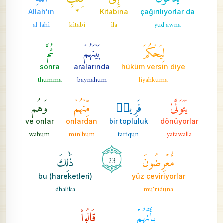
Allah'ın
*
Kitabına
çağırılıyorlar da
al-lahi
kitabi
ila
yud'awna
لِيَحۡكُمَ
بَيۡنَهُمۡ
ثُمَّ
sonra
aralarında
hüküm versin diye
thumma
baynahum
liyahkuma
يَتَوَلَّىٰ
فَرِيقٞ
مِّنۡهُمۡ
وَهُم
ve onlar
onlardan
bir topluluk
dönüyorlar
wahum
min'hum
fariqun
yatawalla
مُّعۡرِضُونَ
ذَٰلِكَ
23
bu (hareketleri)
yüz çeviriyorlar
dhalika
mu'riduna
بِأَنَّهُمۡ
قَالُواْ