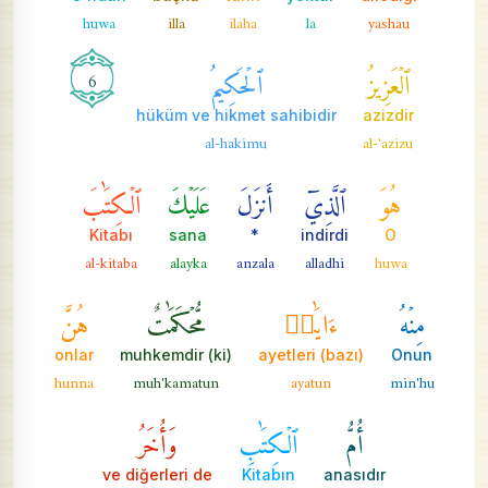
huwa
illa
ilaha
la
yashau
ٱلۡعَزِيزُ
ٱلۡحَكِيمُ
6
hüküm ve hikmet sahibidir
azizdir
al-hakimu
al-'azizu
هُوَ
ٱلَّذِيٓ
أَنزَلَ
عَلَيۡكَ
ٱلۡكِتَٰبَ
Kitabı
sana
*
indirdi
O
al-kitaba
alayka
anzala
alladhi
huwa
مِنۡهُ
ءَايَٰتٞ
مُّحۡكَمَٰتٌ
هُنَّ
onlar
muhkemdir (ki)
(bazı) ayetleri
Onun
hunna
muh'kamatun
ayatun
min'hu
أُمُّ
ٱلۡكِتَٰبِ
وَأُخَرُ
ve diğerleri de
Kitabın
anasıdır