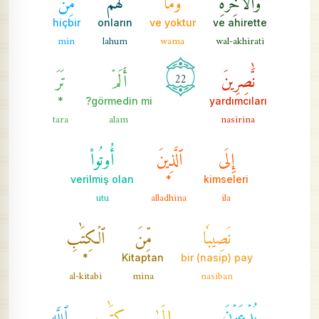
hiçbir
onların
ve yoktur
ve ahirette
min
lahum
wama
wal-akhirati
نَّٰصِرِينَ
أَلَمۡ
تَرَ
22
*
görmedin mi?
yardımcıları
tara
alam
nasirina
إِلَى
ٱلَّذِينَ
أُوتُواْ
verilmiş olan
*
kimseleri
utu
alladhina
ila
نَصِيبٗا
مِّنَ
ٱلۡكِتَٰبِ
*
Kitaptan
bir (nasip) pay
al-kitabi
mina
nasiban
يُدۡعَوۡنَ
إِلَىٰ
كِتَٰبِ
ٱللَّهِ