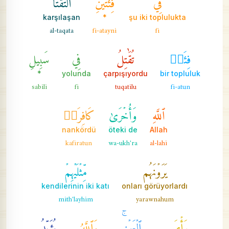
karşılaşan
*
şu iki toplulukta
al-taqata
fi-atayni
fi
فِئَةٞ
تُقَٰتِلُ
فِي
سَبِيلِ
*
yolunda
çarpışıyordu
bir topluluk
sabili
fi
tuqatilu
fi-atun
ٱللَّهِ
وَأُخۡرَىٰ
كَافِرَةٞ
nankördü
öteki de
Allah
kafiratun
wa-ukh'ra
al-lahi
يَرَوۡنَهُم
مِّثۡلَيۡهِمۡ
kendilerinin iki katı
onları görüyorlardı
mith'layhim
yarawnahum
رَأۡيَ
ٱلۡعَيۡنِۚ
وَٱللَّهُ
يُؤَيِّدُ