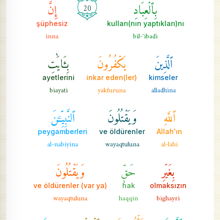
بِٱلۡعِبَادِ
إِنَّ
20
şüphesiz
kulları(nın yaptıkları)nı
inna
bil-'ibadi
ٱلَّذِينَ
يَكۡفُرُونَ
بِـَٔايَٰتِ
ayetlerini
inkar eden(ler)
kimseler
biayati
yakfuruna
alladhina
ٱللَّهِ
وَيَقۡتُلُونَ
ٱلنَّبِيِّـۧنَ
peygamberleri
ve öldürenler
Allah'ın
al-nabiyina
wayaqtuluna
al-lahi
بِغَيۡرِ
حَقّٖ
وَيَقۡتُلُونَ
ve öldürenler (var ya)
hak
olmaksızın
wayaqtuluna
haqqin
bighayri