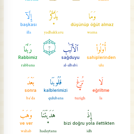
وَمَا
يَذَّكَّرُ
إِلَّآ
başkası
*
düşünüp öğüt almaz
illa
yadhakkaru
wama
أُوْلُواْ
ٱلۡأَلۡبَٰبِ
رَبَّنَا
7
Rabbimiz
sağduyu
sahiplerinden
rabbana
al-albabi
ulu
لَا
تُزِغۡ
قُلُوبَنَا
بَعۡدَ
sonra
kalblerimizi
*
eğriltme
ba'da
qulubana
tuzigh
la
إِذۡ
هَدَيۡتَنَا
وَهَبۡ
ve ver
*
bizi doğru yola ilettikten
wahab
hadaytana
idh