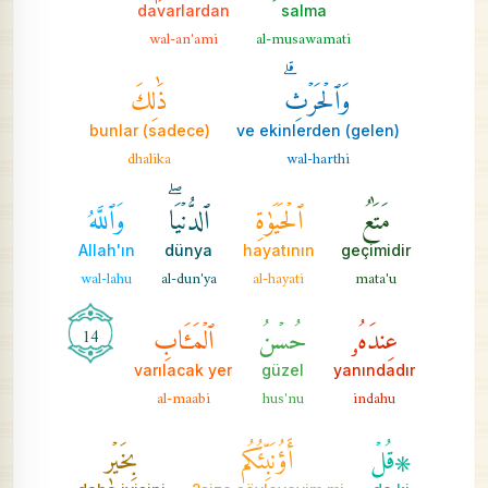
davarlardan
salma
wal-an'ami
al-musawamati
وَٱلۡحَرۡثِۗ
ذَٰلِكَ
bunlar (sadece)
ve ekinlerden (gelen)
dhalika
wal-harthi
مَتَٰعُ
ٱلۡحَيَوٰةِ
ٱلدُّنۡيَاۖ
وَٱللَّهُ
Allah'ın
dünya
hayatının
geçimidir
wal-lahu
al-dun'ya
al-hayati
mata'u
عِندَهُۥ
حُسۡنُ
ٱلۡمَـَٔابِ
14
varılacak yer
güzel
yanındadır
al-maabi
hus'nu
indahu
۞قُلۡ
أَؤُنَبِّئُكُم
بِخَيۡرٖ