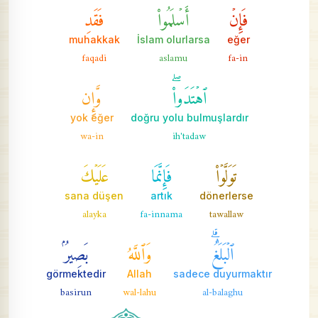
فَإِنۡ
أَسۡلَمُواْ
فَقَدِ
muhakkak
İslam olurlarsa
eğer
faqadi
aslamu
fa-in
ٱهۡتَدَواْۖ
وَّإِن
yok eğer
doğru yolu bulmuşlardır
wa-in
ih'tadaw
تَوَلَّوۡاْ
فَإِنَّمَا
عَلَيۡكَ
sana düşen
artık
dönerlerse
alayka
fa-innama
tawallaw
ٱلۡبَلَٰغُۗ
وَٱللَّهُ
بَصِيرُۢ
görmektedir
Allah
sadece duyurmaktır
basirun
wal-lahu
al-balaghu