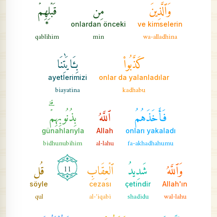
وَٱلَّذِينَ
مِن
قَبۡلِهِمۡۚ
*
onlardan önceki
ve kimselerin
qablihim
min
wa-alladhina
كَذَّبُواْ
بِـَٔايَٰتِنَا
ayetlerimizi
onlar da yalanladılar
biayatina
kadhabu
فَأَخَذَهُمُ
ٱللَّهُ
بِذُنُوبِهِمۡۗ
günahlarıyla
Allah
onları yakaladı
bidhunubihim
al-lahu
fa-akhadhahumu
وَٱللَّهُ
شَدِيدُ
ٱلۡعِقَابِ
قُل
11
söyle
cezası
çetindir
Allah'ın
qul
al-'iqabi
shadidu
wal-lahu