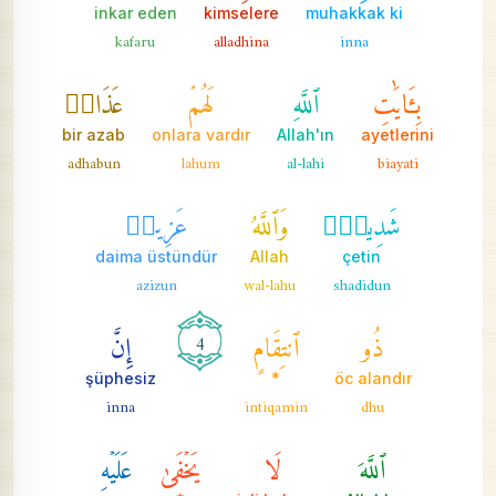
inkar eden
kimselere
muhakkak ki
kafaru
alladhina
inna
بِـَٔايَٰتِ
ٱللَّهِ
لَهُمۡ
عَذَابٞ
bir azab
onlara vardır
Allah'ın
ayetlerini
adhabun
lahum
al-lahi
biayati
شَدِيدٞۗ
وَٱللَّهُ
عَزِيزٞ
daima üstündür
Allah
çetin
azizun
wal-lahu
shadidun
ذُو
ٱنتِقَامٍ
إِنَّ
4
şüphesiz
*
öc alandır
inna
intiqamin
dhu
ٱللَّهَ
لَا
يَخۡفَىٰ
عَلَيۡهِ