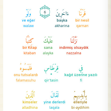
قَرۡنًا
ءَاخَرِينَ
وَلَوۡ
6
ve eğer
başka
bir nesil
walaw
akharina
qarnan
نَزَّلۡنَا
عَلَيۡكَ
كِتَٰبٗا
bir Kitap
sana
indirmiş olsaydık
kitaban
alayka
nazzalna
فِي
قِرۡطَاسٖ
فَلَمَسُوهُ
onu tutsalardı
*
kağıt üzerine yazılı
falamasuhu
qir'tasin
fi
بِأَيۡدِيهِمۡ
لَقَالَ
ٱلَّذِينَ
kimseler
yine derlerdi
elleriyle
alladhina
laqala
bi-aydihim