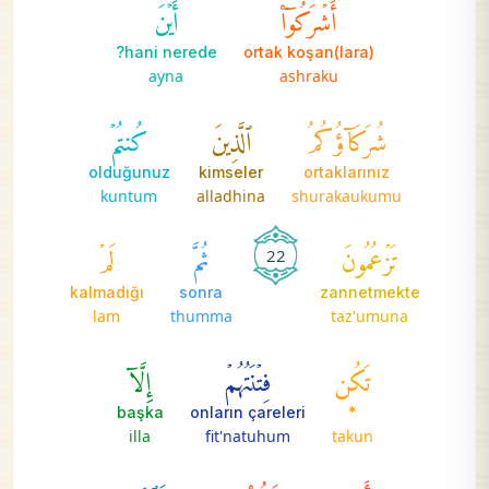
أَشۡرَكُوٓاْ
أَيۡنَ
hani nerede?
ortak koşan(lara)
ayna
ashraku
شُرَكَآؤُكُمُ
ٱلَّذِينَ
كُنتُمۡ
olduğunuz
kimseler
ortaklarınız
kuntum
alladhina
shurakaukumu
تَزۡعُمُونَ
ثُمَّ
لَمۡ
22
kalmadığı
sonra
zannetmekte
lam
thumma
taz'umuna
تَكُن
فِتۡنَتُهُمۡ
إِلَّآ
başka
onların çareleri
*
illa
fit'natuhum
takun