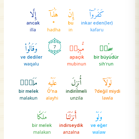
كَفَرُوٓاْ
إِنۡ
هَٰذَآ
إِلَّا
ancak
*
bu
inkar eden(ler)
illa
hadha
in
kafaru
سِحۡرٞ
مُّبِينٞ
وَقَالُواْ
7
ve dediler
apaçık
bir büyüdür
waqalu
mubinun
sih'run
لَوۡلَآ
أُنزِلَ
عَلَيۡهِ
مَلَكٞۖ
bir melek
O'na
indirilmeli
değil miydi?
malakun
alayhi
unzila
lawla
وَلَوۡ
أَنزَلۡنَا
مَلَكٗا
bir melek
indirseydik
ve eğer
malakan
anzalna
walaw