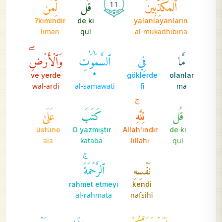
ٱلۡمُكَذِّبِينَ
قُل
لِّمَن
11
kimindir?
de ki
yalanlayanların
liman
qul
al-mukadhibina
مَّا
فِي
ٱلسَّمَٰوَٰتِ
وَٱلۡأَرۡضِۖ
ve yerde
*
göklerde
olanlar
wal-ardi
al-samawati
fi
ma
قُل
لِّلَّهِۚ
كَتَبَ
عَلَىٰ
üstüne
O yazmıştır
Allah'ındır
de ki
ala
kataba
lillahi
qul
نَفۡسِهِ
ٱلرَّحۡمَةَۚ
rahmet etmeyi
kendi
al-rahmata
nafsihi
لَيَجۡمَعَنَّكُمۡ
إِلَىٰ
يَوۡمِ