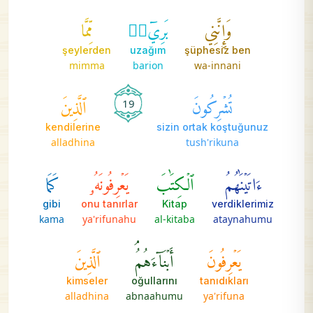
وَإِنَّنِي
بَرِيٓءٞ
مِّمَّا
şeylerden
uzağım
şüphesiz ben
mimma
barion
wa-innani
تُشۡرِكُونَ
ٱلَّذِينَ
19
kendilerine
sizin ortak koştuğunuz
alladhina
tush'rikuna
ءَاتَيۡنَٰهُمُ
ٱلۡكِتَٰبَ
يَعۡرِفُونَهُۥ
كَمَا
gibi
onu tanırlar
Kitap
verdiklerimiz
kama
ya'rifunahu
al-kitaba
ataynahumu
يَعۡرِفُونَ
أَبۡنَآءَهُمُۘ
ٱلَّذِينَ
kimseler
oğullarını
tanıdıkları
alladhina
abnaahumu
ya'rifuna