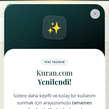
✨
۞
translate
Enam Suresi
YENI TASARIM
Kuran.com
KELIME MEALI
Yenilendi!
Sizlere daha keyifli ve kolay bir kullanım
sunmak için arayüzümüzü
tamamen
ٱلۡحَمۡدُ
لِلَّهِ
ٱلَّذِي
خَلَقَ