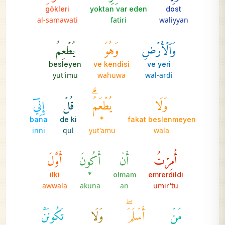
gökleri
yoktan var eden
dost
al-samawati
fatiri
waliyyan
وَٱلۡأَرۡضِ
وَهُوَ
يُطۡعِمُ
besleyen
ve kendisi
ve yeri
yut'imu
wahuwa
wal-ardi
وَلَا
يُطۡعَمُۗ
قُلۡ
إِنِّيٓ
bana
de ki
*
fakat beslenmeyen
inni
qul
yut'amu
wala
أُمِرۡتُ
أَنۡ
أَكُونَ
أَوَّلَ
ilki
*
olmam
emrerdildi
awwala
akuna
an
umir'tu
مَنۡ
أَسۡلَمَۖ
وَلَا
تَكُونَنَّ