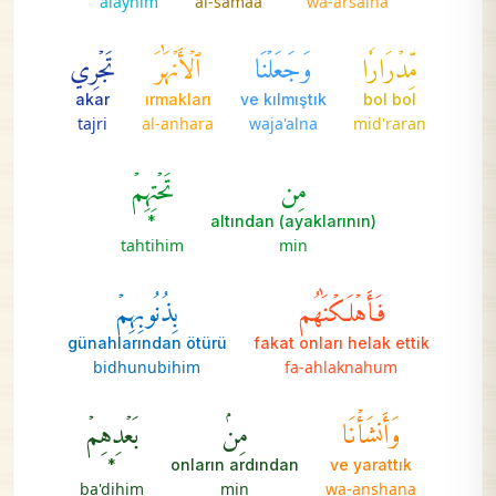
alayhim
al-samaa
wa-arsalna
مِّدۡرَارٗا
وَجَعَلۡنَا
ٱلۡأَنۡهَٰرَ
تَجۡرِي
akar
ırmakları
ve kılmıştık
bol bol
tajri
al-anhara
waja'alna
mid'raran
مِن
تَحۡتِهِمۡ
*
(ayaklarının) altından
tahtihim
min
فَأَهۡلَكۡنَٰهُم
بِذُنُوبِهِمۡ
günahlarından ötürü
fakat onları helak ettik
bidhunubihim
fa-ahlaknahum
وَأَنشَأۡنَا
مِنۢ
بَعۡدِهِمۡ
*
onların ardından
ve yarattık
ba'dihim
min
wa-anshana