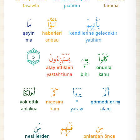
fasawfa
jaahum
lamma
يَأۡتِيهِمۡ
أَنۢبَٰٓؤُاْ
مَا
şeyin
haberleri
kendilerine gelecektir
ma
anbau
yatihim
كَانُواْ
بِهِۦ
يَسۡتَهۡزِءُونَ
5
alay ettikleri
*
onunla
yastahziuna
bihi
kanu
أَلَمۡ
يَرَوۡاْ
كَمۡ
أَهۡلَكۡنَا
yok ettik
nicesini
*
görmediler mi
ahlakna
kam
yaraw
alam
مِن
قَبۡلِهِم
مِّن
nesillerden
*
onlardan önce