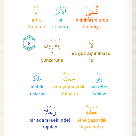
لَّقُضِيَ
ٱلۡأَمۡرُ
ثُمَّ
artık
iş
bitirilmiş olurdu
thumma
al-amru
laqudiya
لَا
يُنظَرُونَ
8
*
hiç göz açtırılmazdı
yunzaruna
la
وَلَوۡ
جَعَلۡنَٰهُ
مَلَكٗا
melek
onu yapsaydık
ve eğer
malakan
ja'alnahu
walaw
لَّجَعَلۡنَٰهُ
رَجُلٗا
bir adam (şeklinde)
yine yapardık
rajulan
laja'alnahu