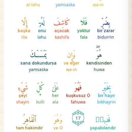
al-lahu
yamsaska
wa-in
بِضُرّٖ
فَلَا
كَاشِفَ
لَهُۥٓ
إِلَّا
başka
onu
açacak
yoktur
bir zarar
illa
lahu
kashifa
fala
bidurrin
هُوَۖ
وَإِن
يَمۡسَسۡكَ
sana dokundursa
ve eğer
kendisinden
yamsaska
wa-in
huwa
بِخَيۡرٖ
فَهُوَ
عَلَىٰ
كُلِّ
شَيۡءٖ
şeyi
*
her
kuşkusuz O
bir hayır
shayin
kulli
ala
fahuwa
bikhayrin
قَدِيرٞ
وَهُوَ
ٱلۡقَاهِرُ
17
tam hakimdir
ve O
yapabilendir