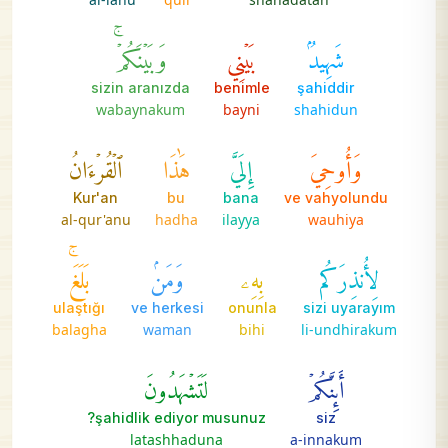
شَهِيدُۢ
بَيۡنِي
وَبَيۡنَكُمۡۚ
sizin aranızda
benimle
şahiddir
wabaynakum
bayni
shahidun
وَأُوحِيَ
إِلَيَّ
هَٰذَا
ٱلۡقُرۡءَانُ
Kur'an
bu
bana
ve vahyolundu
al-qur'anu
hadha
ilayya
wauhiya
لِأُنذِرَكُم
بِهِۦ
وَمَنۢ
بَلَغَۚ
ulaştığı
ve herkesi
onunla
sizi uyarayım
balagha
waman
bihi
li-undhirakum
أَئِنَّكُمۡ
لَتَشۡهَدُونَ
şahidlik ediyor musunuz?
siz
latashhaduna
a-innakum