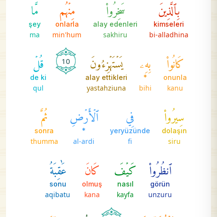
بِٱلَّذِينَ
سَخِرُواْ
مِنۡهُم
مَّا
şey
onlarla
alay edenleri
kimseleri
ma
min'hum
sakhiru
bi-alladhina
كَانُواْ
بِهِۦ
يَسۡتَهۡزِءُونَ
قُلۡ
10
de ki
alay ettikleri
*
onunla
qul
yastahziuna
bihi
kanu
سِيرُواْ
فِي
ٱلۡأَرۡضِ
ثُمَّ
sonra
*
yeryüzünde
dolaşın
thumma
al-ardi
fi
siru
ٱنظُرُواْ
كَيۡفَ
كَانَ
عَٰقِبَةُ
sonu
olmuş
nasıl
görün
aqibatu
kana
kayfa
unzuru