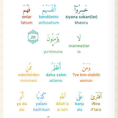
خَسِرُوٓاْ
أَنفُسَهُمۡ
فَهُمۡ
onlar
kendilerini
ziyana sokan(lar)
fahum
anfusahum
khasiru
لَا
يُؤۡمِنُونَ
20
*
inanmazlar
yu'minuna
la
وَمَنۡ
أَظۡلَمُ
مِمَّنِ
edenlerden
daha zalim
ve kim olabilir?
mimmani
azlamu
waman
ٱفۡتَرَىٰ
عَلَى
ٱللَّهِ
كَذِبًا
أَوۡ
ya da
yalanı
Allah'a
karşı
iftira
aw
kadhiban
al-lahi
ala
if'tara