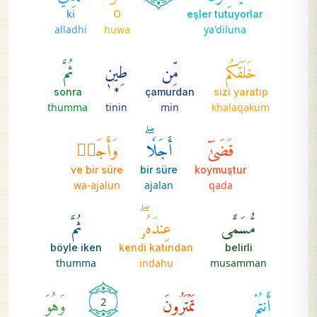
ki
O
eşler tutuyorlar
alladhi
huwa
ya'diluna
خَلَقَكُم
مِّن
طِينٖ
ثُمَّ
sonra
*
çamurdan
sizi yaratıp
thumma
tinin
min
khalaqakum
قَضَىٰٓ
أَجَلٗاۖ
وَأَجَلٞ
ve bir süre
bir süre
koymuştur
wa-ajalun
ajalan
qada
مُّسَمًّى
عِندَهُۥۖ
ثُمَّ
böyle iken
kendi katından
belirli
thumma
indahu
musamman
أَنتُمۡ
تَمۡتَرُونَ
وَهُوَ
2