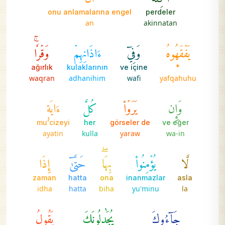
onu anlamalarına engel
perdeler
an
akinnatan
يَفۡقَهُوهُ
وَفِيٓ
ءَاذَانِهِمۡ
وَقۡرٗاۚ
ağırlık
kulaklarının
ve içine
*
waqran
adhanihim
wafi
yafqahuhu
وَإِن
يَرَوۡاْ
كُلَّ
ءَايَةٖ
mu'cizeyi
her
görseler de
ve eğer
ayatin
kulla
yaraw
wa-in
لَّا
يُؤۡمِنُواْ
بِهَاۖ
حَتَّىٰٓ
إِذَا
zaman
hatta
ona
inanmazlar
asla
idha
hatta
biha
yu'minu
la
جَآءُوكَ
يُجَٰدِلُونَكَ
يَقُولُ