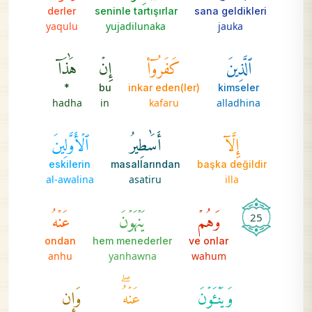
derler
seninle tartışırlar
sana geldikleri
yaqulu
yujadilunaka
jauka
ٱلَّذِينَ
كَفَرُوٓاْ
إِنۡ
هَٰذَآ
*
bu
inkar eden(ler)
kimseler
hadha
in
kafaru
alladhina
إِلَّآ
أَسَٰطِيرُ
ٱلۡأَوَّلِينَ
eskilerin
masallarından
başka değildir
al-awalina
asatiru
illa
وَهُمۡ
يَنۡهَوۡنَ
عَنۡهُ
25
ondan
hem menederler
ve onlar
anhu
yanhawna
wahum
وَيَنۡـَٔوۡنَ
عَنۡهُۖ
وَإِن