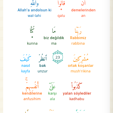
أَن
قَالُواْ
وَٱللَّهِ
Allah'a andolsun ki
*
demelerinden
wal-lahi
qalu
an
رَبِّنَا
مَا
كُنَّا
*
biz değildik
Rabbimiz
kunna
ma
rabbina
مُشۡرِكِينَ
ٱنظُرۡ
كَيۡفَ
23
nasıl
bak
ortak koşanlar
kayfa
unzur
mush'rikina
كَذَبُواْ
عَلَىٰٓ
أَنفُسِهِمۡۚ
kendilerine
karşı
yalan söylediler
anfusihim
ala
kadhabu
وَضَلَّ
عَنۡهُم
مَّا