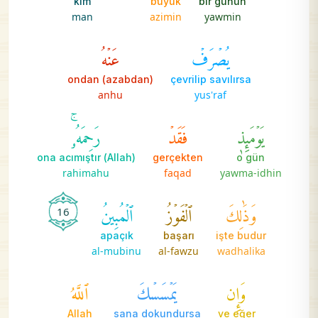
kim
büyük
bir günün
man
azimin
yawmin
يُصۡرَفۡ
عَنۡهُ
ondan (azabdan)
çevrilip savılırsa
anhu
yus'raf
يَوۡمَئِذٖ
فَقَدۡ
رَحِمَهُۥۚ
(Allah) ona acımıştır
gerçekten
o gün
rahimahu
faqad
yawma-idhin
وَذَٰلِكَ
ٱلۡفَوۡزُ
ٱلۡمُبِينُ
16
apaçık
başarı
işte budur
al-mubinu
al-fawzu
wadhalika
وَإِن
يَمۡسَسۡكَ
ٱللَّهُ
Allah
sana dokundursa
ve eğer