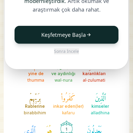
modernleştirdik.
Artık okumak ve
yarattı
ki
o Allah'a
hamdolsun
araştırmak çok daha rahat.
khalaqa
alladhi
lillahi
al-hamdu
ٱلسَّمَٰوَٰتِ
وَٱلۡأَرۡضَ
وَجَعَلَ
Keşfetmeye Başla
ve var etti
ve yeri
gökleri
waja'ala
wal-arda
al-samawati
Sonra İncele
ٱلظُّلُمَٰتِ
وَٱلنُّورَۖ
ثُمَّ
yine de
ve aydınlığı
karanlıkları
thumma
wal-nura
al-zulumati
ٱلَّذِينَ
كَفَرُواْ
بِرَبِّهِمۡ
Rablerine
inkar eden(ler)
kimseler
birabbihim
kafaru
alladhina
يَعۡدِلُونَ
هُوَ
ٱلَّذِي
1