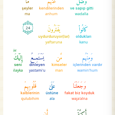
şeyler
kendilerinden
ve sapıp gitti
ma
anhum
wadalla
كَانُواْ
يَفۡتَرُونَ
24
uydurduruyor(lar)
oldukları
yaftaruna
kanu
وَمِنۡهُم
مَّن
يَسۡتَمِعُ
إِلَيۡكَۖ
seni
dinleyen
kimseler
içlerinden vardır
ilayka
yastami'u
man
wamin'hum
وَجَعَلۡنَا
عَلَىٰ
قُلُوبِهِمۡ
kalblerinin
üstüne
fakat biz koyduk
qulubihim
ala
waja'alna
أَكِنَّةً
أَن