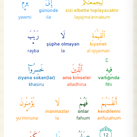
*
gününde
sizi elbette toplayacaktır
yawmi
ila
layajma'annakum
ٱلۡقِيَٰمَةِ
لَا
رَيۡبَ
*
şüphe olmayan
kıyamet
rayba
la
al-qiyamati
فِيهِۚ
ٱلَّذِينَ
خَسِرُوٓاْ
ziyana sokan(lar)
ama kimseler
varlığında
khasiru
alladhina
fihi
أَنفُسَهُمۡ
فَهُمۡ
لَا
يُؤۡمِنُونَ
*
inanmazlar
onlar
kendilerini
yu'minuna
la
fahum
anfusahum
۞وَلَهُۥ
مَا
سَكَنَ
12