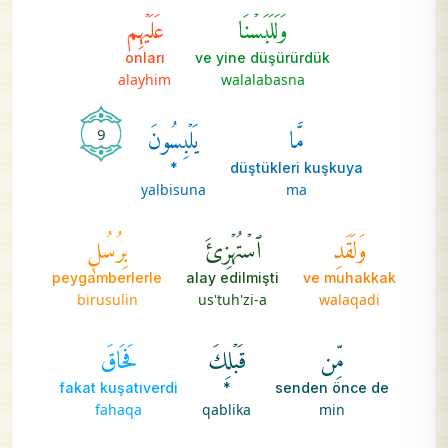
وَلَلَبَسۡنَا
عَلَيۡهِم
onları
ve yine düşürürdük
alayhim
walalabasna
مَّا
يَلۡبِسُونَ
9
*
düştükleri kuşkuya
yalbisuna
ma
وَلَقَدِ
ٱسۡتُهۡزِئَ
بِرُسُلٖ
peygamberlerle
alay edilmişti
ve muhakkak
birusulin
us'tuh'zi-a
walaqadi
مِّن
قَبۡلِكَ
فَحَاقَ
fakat kuşatıverdi
*
senden önce de
fahaqa
qablika
min