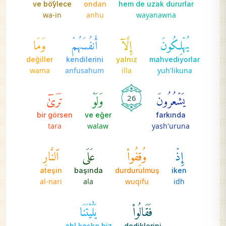
ve böylece
ondan
hem de uzak dururlar
wa-in
anhu
wayanawna
يُهۡلِكُونَ
إِلَّآ
أَنفُسَهُمۡ
وَمَا
değiller
kendilerini
yalnız
mahvediyorlar
wama
anfusahum
illa
yuh'likuna
يَشۡعُرُونَ
وَلَوۡ
تَرَىٰٓ
26
bir görsen
ve eğer
farkında
tara
walaw
yash'uruna
إِذۡ
وُقِفُواْ
عَلَى
ٱلنَّارِ
ateşin
başında
durdurulmuş
iken
al-nari
ala
wuqifu
idh
فَقَالُواْ
يَٰلَيۡتَنَا
ah! keşke biz
dediklerini