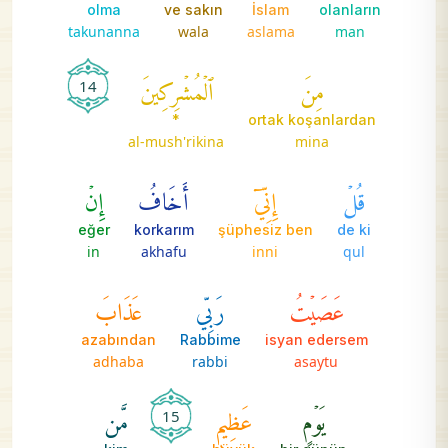
olma
ve sakın
İslam
olanların
takunanna
wala
aslama
man
مِنَ
ٱلۡمُشۡرِكِينَ
14
*
ortak koşanlardan
al-mush'rikina
mina
قُلۡ
إِنِّيٓ
أَخَافُ
إِنۡ
eğer
korkarım
şüphesiz ben
de ki
in
akhafu
inni
qul
عَصَيۡتُ
رَبِّي
عَذَابَ
azabından
Rabbime
isyan edersem
adhaba
rabbi
asaytu
يَوۡمٍ
عَظِيمٖ
مَّن
15