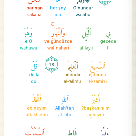
barınan
her şey
O'nundur
sakana
ma
walahu
فِي
ٱلَّيۡلِ
وَٱلنَّهَارِۚ
وَهُوَ
e O
ve gündüzde
*
gecede
wahuwa
wal-nahari
al-layli
fi
ٱلسَّمِيعُ
ٱلۡعَلِيمُ
قُلۡ
13
de ki
bilendir
işitendir
qul
al-'alimu
al-sami'u
أَغَيۡرَ
ٱللَّهِ
أَتَّخِذُ
edineyim
Allah'tan
başkasını mı?
attakhidhu
al-lahi
aghayra
وَلِيّٗا
فَاطِرِ
ٱلسَّمَٰوَٰتِ