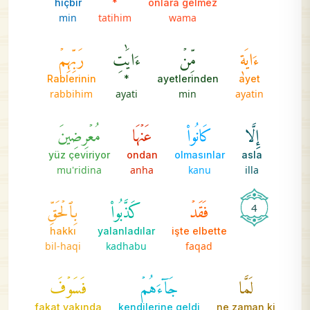
hiçbir
*
onlara gelmez
min
tatihim
wama
ءَايَةٖ
مِّنۡ
ءَايَٰتِ
رَبِّهِمۡ
Rablerinin
*
ayetlerinden
ayet
rabbihim
ayati
min
ayatin
إِلَّا
كَانُواْ
عَنۡهَا
مُعۡرِضِينَ
yüz çeviriyor
ondan
olmasınlar
asla
mu'ridina
anha
kanu
illa
فَقَدۡ
كَذَّبُواْ
بِٱلۡحَقِّ
4
hakkı
yalanladılar
işte elbette
bil-haqi
kadhabu
faqad
لَمَّا
جَآءَهُمۡ
فَسَوۡفَ
fakat yakında
kendilerine geldi
ne zaman ki