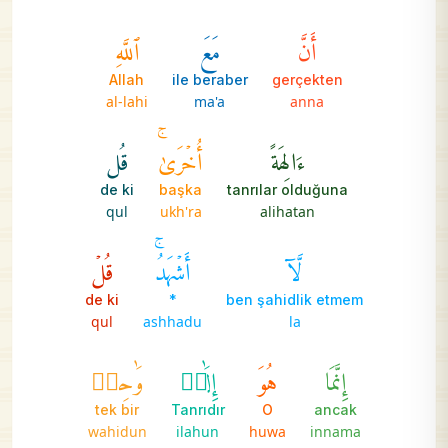
أَنَّ
مَعَ
ٱللَّهِ
Allah
ile beraber
gerçekten
al-lahi
ma'a
anna
ءَالِهَةً
أُخۡرَىٰۚ
قُل
de ki
başka
tanrılar olduğuna
qul
ukh'ra
alihatan
لَّآ
أَشۡهَدُۚ
قُلۡ
de ki
*
ben şahidlik etmem
qul
ashhadu
la
إِنَّمَا
هُوَ
إِلَٰهٞ
وَٰحِدٞ
tek bir
Tanrıdır
O
ancak
wahidun
ilahun
huwa
innama