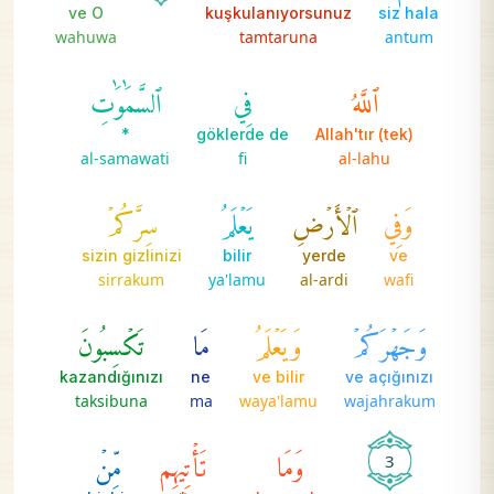
ve O
kuşkulanıyorsunuz
siz hala
wahuwa
tamtaruna
antum
ٱللَّهُ
فِي
ٱلسَّمَٰوَٰتِ
*
göklerde de
(tek) Allah'tır
al-samawati
fi
al-lahu
وَفِي
ٱلۡأَرۡضِ
يَعۡلَمُ
سِرَّكُمۡ
sizin gizlinizi
bilir
yerde
ve
sirrakum
ya'lamu
al-ardi
wafi
وَجَهۡرَكُمۡ
وَيَعۡلَمُ
مَا
تَكۡسِبُونَ
kazandığınızı
ne
ve bilir
ve açığınızı
taksibuna
ma
waya'lamu
wajahrakum
وَمَا
تَأۡتِيهِم
مِّنۡ
3