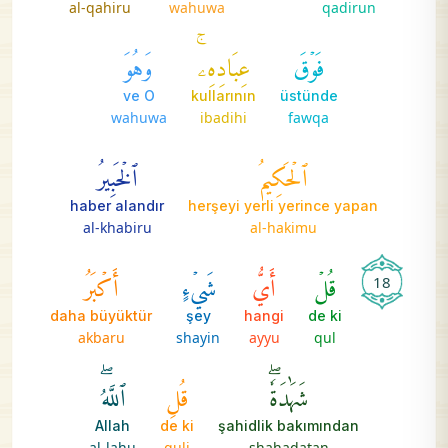
al-qahiru
wahuwa
qadirun
فَوۡقَ
عِبَادِهِۦۚ
وَهُوَ
ve O
kullarının
üstünde
wahuwa
ibadihi
fawqa
ٱلۡحَكِيمُ
ٱلۡخَبِيرُ
haber alandır
herşeyi yerli yerince yapan
al-khabiru
al-hakimu
قُلۡ
أَيُّ
شَيۡءٍ
أَكۡبَرُ
18
daha büyüktür
şey
hangi
de ki
akbaru
shayin
ayyu
qul
شَهَٰدَةٗۖ
قُلِ
ٱللَّهُۖ
Allah
de ki
şahidlik bakımından
al-lahu
quli
shahadatan