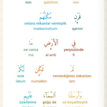
min
qablihim
min
قَرۡنٖ
مَّكَّنَّٰهُمۡ
onlara imkanlar vermiştik
*
makkannahum
qarnin
فِي
ٱلۡأَرۡضِ
مَا
ne varsa
*
yeryüzünde
ma
al-ardi
fi
لَمۡ
نُمَكِّن
لَّكُمۡ
size
*
vermediğimiz imkanları
lakum
numakkin
lam
وَأَرۡسَلۡنَا
ٱلسَّمَآءَ
عَلَيۡهِم
üzerlerine
göğü de
ve boşaltmıştık