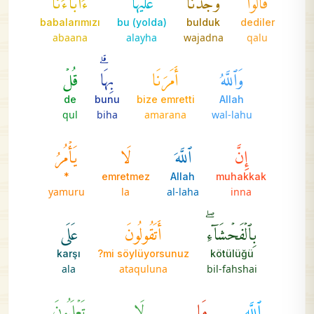
babalarımızı
bu (yolda)
bulduk
dediler
abaana
alayha
wajadna
qalu
وَٱللَّهُ
أَمَرَنَا
بِهَاۗ
قُلۡ
de
bunu
bize emretti
Allah
qul
biha
amarana
wal-lahu
إِنَّ
ٱللَّهَ
لَا
يَأۡمُرُ
*
emretmez
Allah
muhakkak
yamuru
la
al-laha
inna
بِٱلۡفَحۡشَآءِۖ
أَتَقُولُونَ
عَلَى
karşı
mi söylüyorsunuz?
kötülüğü
ala
ataquluna
bil-fahshai
ٱللَّهِ
مَا
لَا
تَعۡلَمُونَ