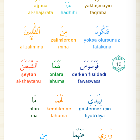
ağaca
şu
yaklaşmayın
al-shajarata
hadhihi
taqraba
فَتَكُونَا
مِنَ
ٱلظَّٰلِمِينَ
*
zalimlerden
yoksa olursunuz
al-zalimina
mina
fatakuna
فَوَسۡوَسَ
لَهُمَا
ٱلشَّيۡطَٰنُ
19
şeytan
onlara
derken fısıldadı
al-shaytanu
lahuma
fawaswasa
لِيُبۡدِيَ
لَهُمَا
مَا
olan
kendilerine
göstermek için
ma
lahuma
liyub'diya
وُۥرِيَ
عَنۡهُمَا
مِن