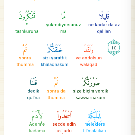
قَلِيلٗا
مَّا
تَشۡكُرُونَ
*
şükrediyorsunuz
ne kadar da az
tashkuruna
ma
qalilan
وَلَقَدۡ
خَلَقۡنَٰكُمۡ
ثُمَّ
10
sonra
sizi yarattık
ve andolsun
thumma
khalaqnakum
walaqad
صَوَّرۡنَٰكُمۡ
ثُمَّ
قُلۡنَا
dedik
sonra da
size biçim verdik
qul'na
thumma
sawwarnakum
لِلۡمَلَٰٓئِكَةِ
ٱسۡجُدُواْ
لِأٓدَمَ
Adem'e
secde edin
meleklere
liadama
us'judu
lil'malaikati