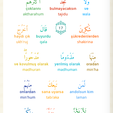
çoklarını
bulmayacaksın
ve
aktharahum
tajidu
wala
شَٰكِرِينَ
قَالَ
ٱخۡرُجۡ
17
haydi çık
buyurdu
şükredenlerden
ukh'ruj
qala
shakirina
مِنۡهَا
مَذۡءُومٗا
مَّدۡحُورٗاۖ
ve kovulmuş olarak
yerilmiş olarak
oradan
madhuran
madhuman
min'ha
لَّمَن
تَبِعَكَ
مِنۡهُمۡ
onlardan
sana uyarsa
andolsun kim
min'hum
tabi'aka
laman
لَأَمۡلَأَنَّ
جَهَنَّمَ
مِنكُمۡ