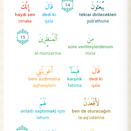
يُبۡعَثُونَ
قَالَ
إِنَّكَ
14
haydi sen
dedi ki
tekrar dirilecekleri
innaka
qala
yub'athuna
مِنَ
ٱلۡمُنظَرِينَ
15
*
süre verilmişlerdensin
al-munzarina
mina
قَالَ
فَبِمَآ
أَغۡوَيۡتَنِي
beni azdırmana
karşılık
dedi ki
aghwaytani
fabima
qala
لَأَقۡعُدَنَّ
لَهُمۡ
onlar(ı saptırmak) için
ben de oturacağım
lahum
la-aq'udanna