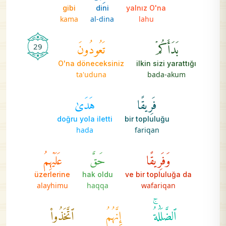
gibi
dini
yalnız O'na
kama
al-dina
lahu
بَدَأَكُمۡ
تَعُودُونَ
29
O'na döneceksiniz
ilkin sizi yarattığı
ta'uduna
bada-akum
فَرِيقًا
هَدَىٰ
doğru yola iletti
bir topluluğu
hada
fariqan
وَفَرِيقًا
حَقَّ
عَلَيۡهِمُ
üzerlerine
hak oldu
ve bir topluluğa da
alayhimu
haqqa
wafariqan
ٱلضَّلَٰلَةُۚ
إِنَّهُمُ
ٱتَّخَذُواْ