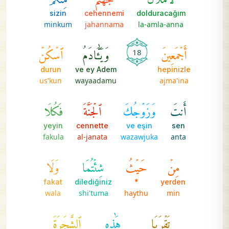
sizin
cehennemi
dolduracağım
minkum
jahannama
la-amla-anna
أَجۡمَعِينَ
وَيَٰٓـَٔادَمُ
ٱسۡكُنۡ
18
durun
ve ey Adem
hepinizle
us'kun
wayaadamu
ajma'ina
أَنتَ
وَزَوۡجُكَ
ٱلۡجَنَّةَ
فَكُلَا
yeyin
cennette
ve eşin
sen
fakula
al-janata
wazawjuka
anta
مِنۡ
حَيۡثُ
شِئۡتُمَا
وَلَا
fakat
dilediğiniz
*
yerden
wala
shi'tuma
haythu
min
تَقۡرَبَا
هَٰذِهِ
ٱلشَّجَرَةَ