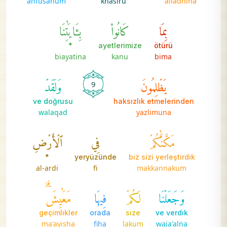
anfusahum
khasiru
alladhina
بِمَا
كَانُواْ
بِـَٔايَٰتِنَا
*
ayetlerimize
ötürü
biayatina
kanu
bima
يَظۡلِمُونَ
وَلَقَدۡ
9
ve doğrusu
haksızlık etmelerinden
walaqad
yazlimuna
مَكَّنَّٰكُمۡ
فِي
ٱلۡأَرۡضِ
*
yeryüzünde
biz sizi yerleştirdik
al-ardi
fi
makkannakum
وَجَعَلۡنَا
لَكُمۡ
فِيهَا
مَعَٰيِشَۗ
geçimlikler
orada
size
ve verdik
ma'ayisha
fiha
lakum
waja'alna