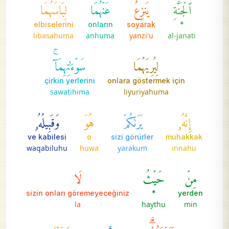
ٱلۡجَنَّةِ
يَنزِعُ
عَنۡهُمَا
لِبَاسَهُمَا
elbiselerini
onların
soyarak
*
libasahuma
anhuma
yanzi'u
al-janati
لِيُرِيَهُمَا
سَوۡءَٰتِهِمَآۚ
çirkin yerlerini
onlara göstermek için
sawatihima
liyuriyahuma
إِنَّهُۥ
يَرَىٰكُمۡ
هُوَ
وَقَبِيلُهُۥ
ve kabilesi
o
sizi görürler
muhakkak
waqabiluhu
huwa
yarakum
innahu
مِنۡ
حَيۡثُ
لَا
sizin onları göremeyeceğiniz
*
yerden
la
haythu
min