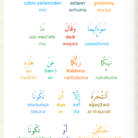
çirkin yerlerinden
onların
gizlenmiş
min
anhuma
wuriya
سَوۡءَٰتِهِمَا
وَقَالَ
مَا
sizi men'etti
dedi
*
ma
waqala
sawatihima
نَهَىٰكُمَا
رَبُّكُمَا
عَنۡ
هَٰذِهِ
şu
(-tan)
Rabbiniz
*
hadhihi
an
rabbukuma
nahakuma
ٱلشَّجَرَةِ
إِلَّآ
أَن
تَكُونَا
olursunuz
diye
sırf
ağaç(tan)
takuna
an
illa
al-shajarati
مَلَكَيۡنِ
أَوۡ
تَكُونَا