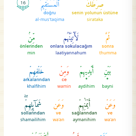
صِرَٰطَكَ
ٱلۡمُسۡتَقِيمَ
16
doğru
senin yolunun üstüne
al-mus'taqima
sirataka
ثُمَّ
لَأٓتِيَنَّهُم
مِّنۢ
önlerinden
onlara sokulacağım
sonra
min
laatiyannahum
thumma
بَيۡنِ
أَيۡدِيهِمۡ
وَمِنۡ
خَلۡفِهِمۡ
arkalarından
ce
*
*
khalfihim
wamin
aydihim
bayni
وَعَنۡ
أَيۡمَٰنِهِمۡ
وَعَن
شَمَآئِلِهِمۡۖ
sollarından
ve
sağlarından
ve
shamailihim
wa'an
aymanihim
wa'an
وَلَا
تَجِدُ
أَكۡثَرَهُمۡ