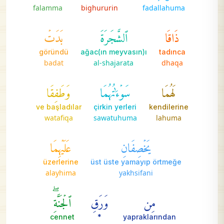
falamma
bighururin
fadallahuma
ذَاقَا
ٱلشَّجَرَةَ
بَدَتۡ
göründü
ağac(ın meyvasın)ı
tadınca
badat
al-shajarata
dhaqa
لَهُمَا
سَوۡءَٰتُهُمَا
وَطَفِقَا
ve başladılar
çirkin yerleri
kendilerine
watafiqa
sawatuhuma
lahuma
يَخۡصِفَانِ
عَلَيۡهِمَا
üzerlerine
üst üste yamayıp örtmeğe
alayhima
yakhsifani
مِن
وَرَقِ
ٱلۡجَنَّةِۖ
cennet
*
yapraklarından