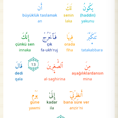
يَكُونُ
لَكَ
أَن
büyüklük taslamak
senin
(haddin)
an
laka
yakunu
تَتَكَبَّرَ
فِيهَا
فَٱخۡرُجۡ
إِنَّكَ
çünkü sen
çık
orada
*
innaka
fa-ukh'ruj
fiha
tatakabbara
مِنَ
ٱلصَّٰغِرِينَ
قَالَ
13
dedi
*
aşağılıklardansın
qala
al-saghirina
mina
أَنظِرۡنِيٓ
إِلَىٰ
يَوۡمِ
güne
kadar
bana süre ver
yawmi
ila
anzir'ni