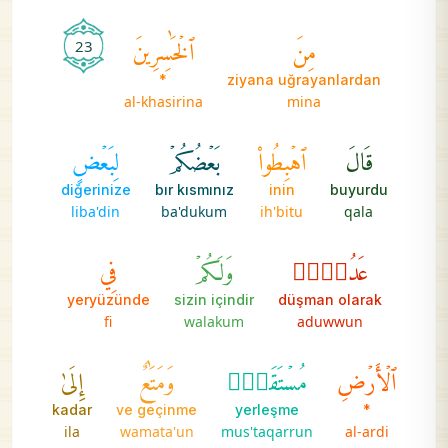
مِنَ
ٱلۡخَٰسِرِينَ
23
*
ziyana uğrayanlardan
al-khasirina
mina
قَالَ
ٱهۡبِطُواْ
بَعۡضُكُمۡ
لِبَعۡضٍ
diğerinize
bır kısmınız
inin
buyurdu
liba'din
ba'dukum
ih'bitu
qala
عَدُوّٞۖ
وَلَكُمۡ
فِي
yeryüzünde
sizin içindir
düşman olarak
fi
walakum
aduwwun
ٱلۡأَرۡضِ
مُسۡتَقَرّٞ
وَمَتَٰعٌ
إِلَىٰ
kadar
ve geçinme
yerleşme
*
ila
wamata'un
mus'taqarrun
al-ardi