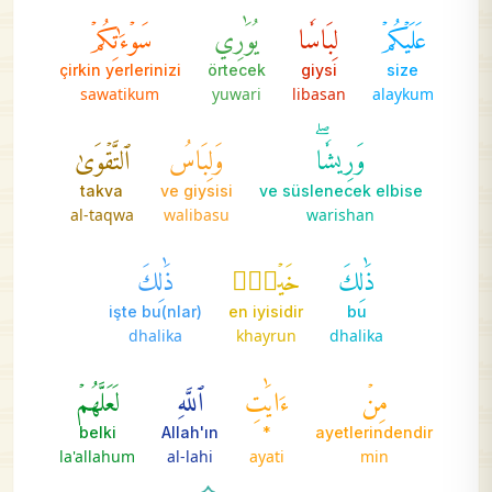
عَلَيۡكُمۡ
لِبَاسٗا
يُوَٰرِي
سَوۡءَٰتِكُمۡ
çirkin yerlerinizi
örtecek
giysi
size
sawatikum
yuwari
libasan
alaykum
وَرِيشٗاۖ
وَلِبَاسُ
ٱلتَّقۡوَىٰ
takva
ve giysisi
ve süslenecek elbise
al-taqwa
walibasu
warishan
ذَٰلِكَ
خَيۡرٞۚ
ذَٰلِكَ
işte bu(nlar)
en iyisidir
bu
dhalika
khayrun
dhalika
مِنۡ
ءَايَٰتِ
ٱللَّهِ
لَعَلَّهُمۡ
belki
Allah'ın
*
ayetlerindendir
la'allahum
al-lahi
ayati
min