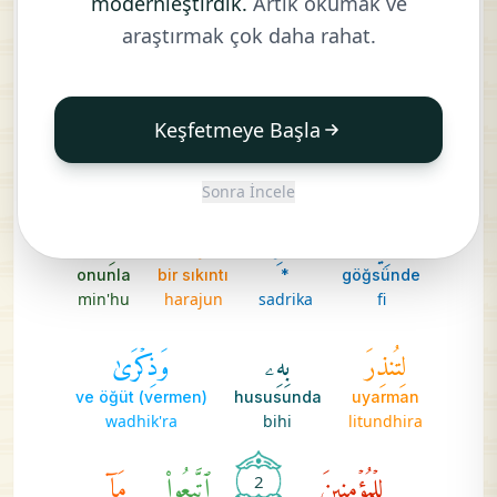
modernleştirdik.
Artık okumak ve
bir Kitaptır
Elif Lâm Mîm Sâd
araştırmak çok daha rahat.
kitabun
alif-lam-meem-sad
أُنزِلَ
إِلَيۡكَ
فَلَا
يَكُن
Keşfetmeye Başla
*
olmasın
sana
indirilen
yakun
fala
ilayka
unzila
Sonra İncele
فِي
صَدۡرِكَ
حَرَجٞ
مِّنۡهُ
onunla
bir sıkıntı
*
göğsünde
min'hu
harajun
sadrika
fi
لِتُنذِرَ
بِهِۦ
وَذِكۡرَىٰ
ve öğüt (vermen)
hususunda
uyarman
wadhik'ra
bihi
litundhira
لِلۡمُؤۡمِنِينَ
ٱتَّبِعُواْ
مَآ
2