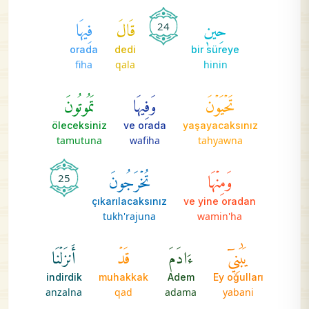
حِينٖ
قَالَ
فِيهَا
24
orada
dedi
bir süreye
fiha
qala
hinin
تَحۡيَوۡنَ
وَفِيهَا
تَمُوتُونَ
öleceksiniz
ve orada
yaşayacaksınız
tamutuna
wafiha
tahyawna
وَمِنۡهَا
تُخۡرَجُونَ
25
çıkarılacaksınız
ve yine oradan
tukh'rajuna
wamin'ha
يَٰبَنِيٓ
ءَادَمَ
قَدۡ
أَنزَلۡنَا
indirdik
muhakkak
Adem
Ey oğulları
anzalna
qad
adama
yabani