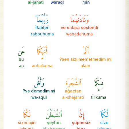
al-janati
waraqi
min
وَنَادَىٰهُمَا
رَبُّهُمَآ
Rableri
ve onlara seslendi
rabbuhuma
wanadahuma
أَلَمۡ
أَنۡهَكُمَا
عَن
bu
*
ben sizi men'etmedim mi?
an
anhakuma
alam
تِلۡكُمَا
ٱلشَّجَرَةِ
وَأَقُل
ve demedim mi?
ağaçtan
*
wa-aqul
al-shajarati
til'kuma
لَّكُمَآ
إِنَّ
ٱلشَّيۡطَٰنَ
لَكُمَا
sizin için
şeytan
şüphesiz
size
lakuma
al-shaytana
inna
lakuma