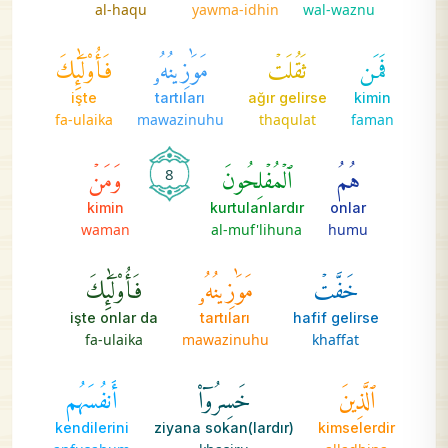
al-haqu
yawma-idhin
wal-waznu
فَمَن
ثَقُلَتۡ
مَوَٰزِينُهُۥ
فَأُوْلَٰٓئِكَ
işte
tartıları
ağır gelirse
kimin
fa-ulaika
mawazinuhu
thaqulat
faman
هُمُ
ٱلۡمُفۡلِحُونَ
وَمَنۡ
8
kimin
kurtulanlardır
onlar
waman
al-muf'lihuna
humu
خَفَّتۡ
مَوَٰزِينُهُۥ
فَأُوْلَٰٓئِكَ
işte onlar da
tartıları
hafif gelirse
fa-ulaika
mawazinuhu
khaffat
ٱلَّذِينَ
خَسِرُوٓاْ
أَنفُسَهُم
kendilerini
ziyana sokan(lardır)
kimselerdir