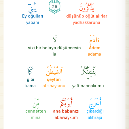
يَذَّكَّرُونَ
يَٰبَنِيٓ
26
Ey oğulları
düşünüp öğüt alırlar
yabani
yadhakkaruna
ءَادَمَ
لَا
sizi bir belaya düşürmesin
Adem
la
adama
يَفۡتِنَنَّكُمُ
ٱلشَّيۡطَٰنُ
كَمَآ
gibi
şeytan
*
kama
al-shaytanu
yaftinannakumu
أَخۡرَجَ
أَبَوَيۡكُم
مِّنَ
cennetten
ana babanızı
çıkardığı
mina
abawaykum
akhraja