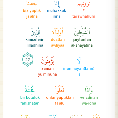
تَرَوۡنَهُمۡۗ
إِنَّا
جَعَلۡنَا
biz yaptık
muhakkak
*
ja'alna
inna
tarawnahum
ٱلشَّيَٰطِينَ
أَوۡلِيَآءَ
لِلَّذِينَ
kimselerin
dostları
şeytanları
lilladhina
awliyaa
al-shayatina
لَا
يُؤۡمِنُونَ
27
zaman
inanmayan(ların)
yu'minuna
la
وَإِذَا
فَعَلُواْ
فَٰحِشَةٗ
bir kötülük
onlar yaptıkları
ve zaman
fahishatan
fa'alu
wa-idha
قَالُواْ
وَجَدۡنَا
عَلَيۡهَآ
ءَابَآءَنَا