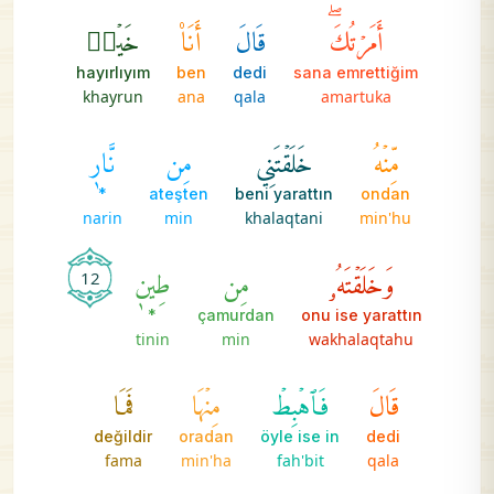
أَمَرۡتُكَۖ
قَالَ
أَنَا۠
خَيۡرٞ
hayırlıyım
ben
dedi
sana emrettiğim
khayrun
ana
qala
amartuka
مِّنۡهُ
خَلَقۡتَنِي
مِن
نَّارٖ
*
ateşten
beni yarattın
ondan
narin
min
khalaqtani
min'hu
وَخَلَقۡتَهُۥ
مِن
طِينٖ
12
*
çamurdan
onu ise yarattın
tinin
min
wakhalaqtahu
قَالَ
فَٱهۡبِطۡ
مِنۡهَا
فَمَا
değildir
oradan
öyle ise in
dedi
fama
min'ha
fah'bit
qala