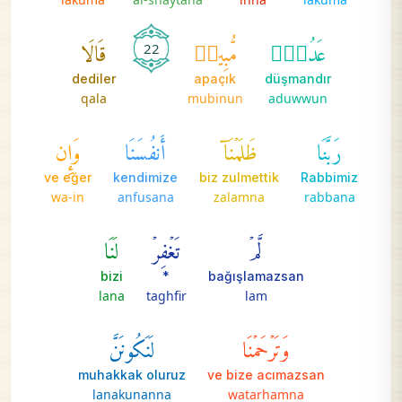
عَدُوّٞ
مُّبِينٞ
قَالَا
22
dediler
apaçık
düşmandır
qala
mubinun
aduwwun
رَبَّنَا
ظَلَمۡنَآ
أَنفُسَنَا
وَإِن
ve eğer
kendimize
biz zulmettik
Rabbimiz
wa-in
anfusana
zalamna
rabbana
لَّمۡ
تَغۡفِرۡ
لَنَا
bizi
*
bağışlamazsan
lana
taghfir
lam
وَتَرۡحَمۡنَا
لَنَكُونَنَّ
muhakkak oluruz
ve bize acımazsan
lanakunanna
watarhamna