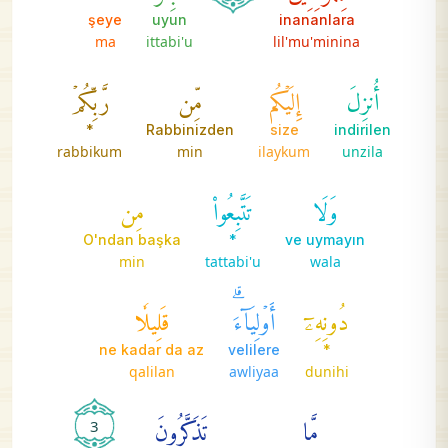
şeye
uyun
inananlara
ma
ittabi'u
lil'mu'minina
أُنزِلَ
إِلَيۡكُم
مِّن
رَّبِّكُمۡ
*
Rabbinizden
size
indirilen
rabbikum
min
ilaykum
unzila
وَلَا
تَتَّبِعُواْ
مِن
O'ndan başka
*
ve uymayın
min
tattabi'u
wala
دُونِهِۦٓ
أَوۡلِيَآءَۗ
قَلِيلٗا
ne kadar da az
velilere
*
qalilan
awliyaa
dunihi
مَّا
تَذَكَّرُونَ
3