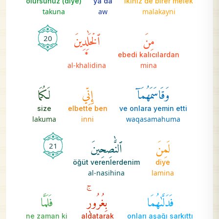
olursunuz (diye)
ya da
ikiniz de birer melek
takuna
aw
malakayni
مِنَ
ٱلۡخَٰلِدِينَ
20
*
ebedi kalıcılardan
al-khalidina
mina
وَقَاسَمَهُمَآ
إِنِّي
لَكُمَا
size
elbette ben
ve onlara yemin etti
lakuma
inni
waqasamahuma
لَمِنَ
ٱلنَّٰصِحِينَ
21
öğüt verenlerdenim
diye
al-nasihina
lamina
فَدَلَّىٰهُمَا
بِغُرُورٖۚ
فَلَمَّا
ne zaman ki
aldatarak
onları aşağı sarkıttı