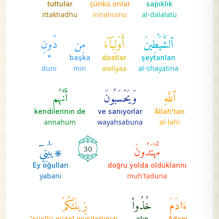
tuttular
çünkü onlar
sapıklık
ittakhadhu
innahumu
al-dalalatu
ٱلشَّيَٰطِينَ
أَوۡلِيَآءَ
مِن
دُونِ
*
başka
dostlar
şeytanları
duni
min
awliyaa
al-shayatina
ٱللَّهِ
وَيَحۡسَبُونَ
أَنَّهُم
kendilerinin de
ve sanıyorlar
Allah'tan
annahum
wayahsabuna
al-lahi
مُّهۡتَدُونَ
۞يَٰبَنِيٓ
30
Ey oğulları
doğru yolda olduklarını
yabani
muh'taduna
ءَادَمَ
خُذُواْ
زِينَتَكُمۡ
süs(lü güzel giysiler)inizi'
alın
Adem