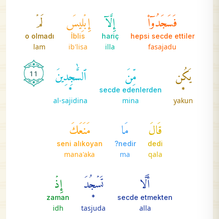
فَسَجَدُوٓاْ
إِلَّآ
إِبۡلِيسَ
لَمۡ
o olmadı
İblis
hariç
hepsi secde ettiler
lam
ib'lisa
illa
fasajadu
يَكُن
مِّنَ
ٱلسَّٰجِدِينَ
11
*
secde edenlerden
*
al-sajidina
mina
yakun
قَالَ
مَا
مَنَعَكَ
seni alıkoyan
nedir?
dedi
mana'aka
ma
qala
أَلَّا
تَسۡجُدَ
إِذۡ
zaman
*
secde etmekten
idh
tasjuda
alla