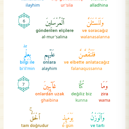
ilayhim
ur'sila
alladhina
وَلَنَسۡـَٔلَنَّ
ٱلۡمُرۡسَلِينَ
6
gönderilen elçilere
ve soracağız
al-mur'salina
walanasalanna
فَلَنَقُصَّنَّ
عَلَيۡهِم
بِعِلۡمٖۖ
bilgi ile
onlara
ve elbette anlatacağız
bi'il'min
alayhim
falanaqussanna
وَمَا
كُنَّا
غَآئِبِينَ
7
onlardan uzak
değiliz biz
zira
ghaibina
kunna
wama
وَٱلۡوَزۡنُ
يَوۡمَئِذٍ
ٱلۡحَقُّۚ
tam doğrudur
o gün
ve tartı