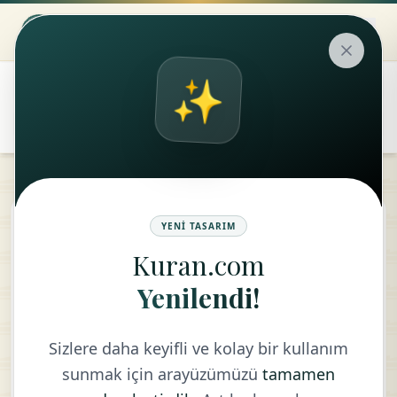
✨
۞
translate
Araf Suresi
YENI TASARIM
Kuran.com
KELIME MEALI
Yenilendi!
Sizlere daha keyifli ve kolay bir kullanım
sunmak için arayüzümüzü
tamamen
الٓمٓصٓ
كِتَٰبٌ
1