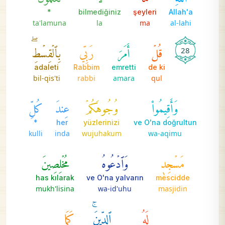
*
bilmediğiniz
şeyleri
Allah'a
ta'lamuna
la
ma
al-lahi
قُلۡ
أَمَرَ
رَبِّي
بِٱلۡقِسۡطِۖ
28
adaleti
Rabbim
emretti
de ki
bil-qis'ti
rabbi
amara
qul
وَأَقِيمُواْ
وُجُوهَكُمۡ
عِندَ
كُلِّ
*
her
yüzlerinizi
ve O'na doğrultun
kulli
inda
wujuhakum
wa-aqimu
مَسۡجِدٖ
وَٱدۡعُوهُ
مُخۡلِصِينَ
has kılarak
ve O'na yalvarın
mescidde
mukh'lisina
wa-id'uhu
masjidin
لَهُ
ٱلدِّينَۚ
كَمَا