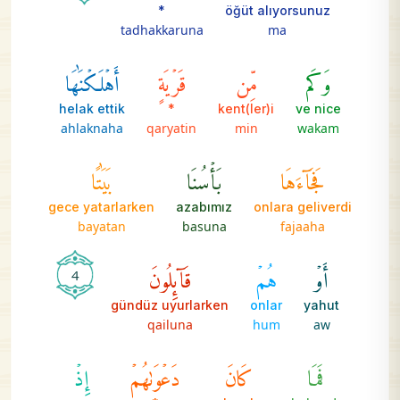
*
öğüt alıyorsunuz
tadhakkaruna
ma
وَكَم
مِّن
قَرۡيَةٍ
أَهۡلَكۡنَٰهَا
helak ettik
*
kent(ler)i
ve nice
ahlaknaha
qaryatin
min
wakam
فَجَآءَهَا
بَأۡسُنَا
بَيَٰتًا
gece yatarlarken
azabımız
onlara geliverdi
bayatan
basuna
fajaaha
أَوۡ
هُمۡ
قَآئِلُونَ
4
gündüz uyurlarken
onlar
yahut
qailuna
hum
aw
فَمَا
كَانَ
دَعۡوَىٰهُمۡ
إِذۡ