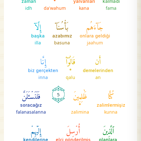
zaman
*
yalvarıları
kalmadı
idh
da'wahum
kana
fama
جَآءَهُم
بَأۡسُنَآ
إِلَّآ
başka
azabımız
onlara geldiği
illa
basuna
jaahum
أَن
قَالُوٓاْ
إِنَّا
biz gerçekten
*
demelerinden
inna
qalu
an
كُنَّا
ظَٰلِمِينَ
فَلَنَسۡـَٔلَنَّ
5
soracağız
*
zalimlermişiz
falanasalanna
zalimina
kunna
ٱلَّذِينَ
أُرۡسِلَ
إِلَيۡهِمۡ
kendilerine
elçi gönderilmiş
olanlara