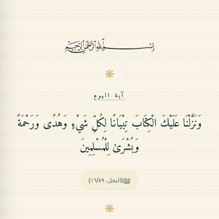
❋
آية اليوم
وَنَزَّلْنَا عَلَيْكَ الْكِتَابَ تِبْيَانًا لِكُلِّ شَيْءٍ وَهُدًى وَرَحْمَةً
وَبُشْرَىٰ لِلْمُسْلِمِينَ
📖
(النحل، ١٦/٨٩)
❋