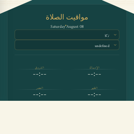
مواقيت الصلاة
Saturday
08 August
الإمساك
الشروق
--:--
--:--
الظهر
العصر
--:--
--:--
المغرب
العشاء
--:--
--:--