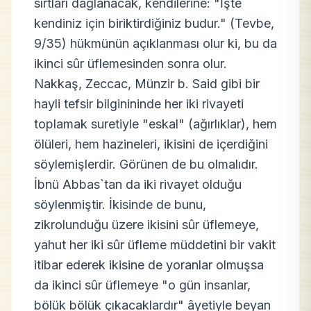
sırtları dağlanacak, kendilerine: "İşte
kendiniz için biriktirdiğiniz budur." (Tevbe,
9/35) hükmünün açıklanması olur ki, bu da
ikinci sûr üflemesinden sonra olur.
Nakkaş, Zeccac, Münzir b. Said gibi bir
hayli tefsir bilginininde her iki rivayeti
toplamak suretiyle "eskal" (ağırlıklar), hem
ölüleri, hem hazineleri, ikisini de içerdiğini
söylemişlerdir. Görünen de bu olmalıdır.
İbnü Abbas`tan da iki rivayet olduğu
söylenmiştir. İkisinde de bunu,
zikrolunduğu üzere ikisini sûr üflemeye,
yahut her iki sûr üfleme müddetini bir vakit
itibar ederek ikisine de yoranlar olmuşsa
da ikinci sûr üflemeye "o gün insanlar,
bölük bölük çıkacaklardır" âyetiyle beyan