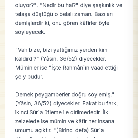
oluyor?", "Nedir bu hal?" diye şaşkınlık ve
telaşa düştüğü o belalı zaman. Bazıları
demişlerdir ki, onu gören kâfirler öyle
söyleyecek.
"Vah bize, bizi yattığımız yerden kim
kaldırdı?" (Yâsin, 36/52) diyecekler.
Müminler ise "İşte Rahmân`ın vaad ettiği
şe y budur.
Demek peygamberler doğru söylemiş."
(Yâsin, 36/52) diyecekler. Fakat bu fark,
ikinci Sûr`a üfleme ile dirilmededir. İlk
zelzelede ise mümin ve kâfir her insana
umumu açıktır. "(Birinci defa) Sûr`a