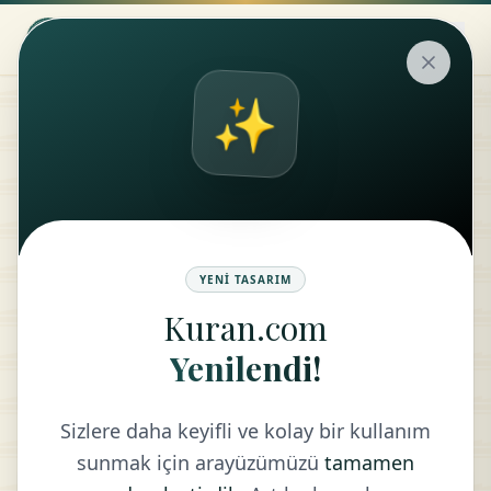
✨
Tefsir
KONU
MEAL
YENI TASARIM
Kuran.com
Yenilendi!
LISTEYE DÖN
Sizlere daha keyifli ve kolay bir kullanım
sunmak için arayüzümüzü
tamamen