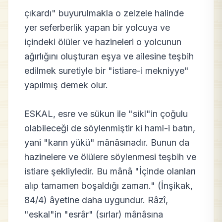
çıkardı" buyurulmakla o zelzele halinde
yer seferberlik yapan bir yolcuya ve
içindeki ölüler ve hazineleri o yolcunun
ağırlığını oluşturan eşya ve ailesine teşbih
edilmek suretiyle bir "istiare-i mekniyye"
yapılmış demek olur.
ESKAL, esre ve sükun ile "sikl"in çoğulu
olabileceği de söylenmiştir ki haml-i batın,
yani "karın yükü" mânâsınadır. Bunun da
hazinelere ve ölülere söylenmesi teşbih ve
istiare şekliyledir. Bu mânâ "İçinde olanları
alıp tamamen boşaldığı zaman." (İnşikak,
84/4) âyetine daha uygundur. Râzî,
"eskal"in "esrâr" (sırlar) mânâsına