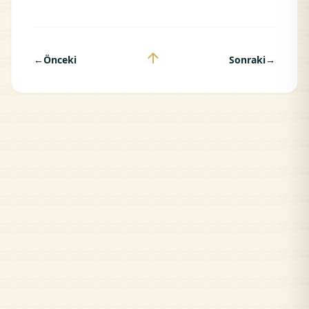
arrow_upward
←
Önceki
Sonraki
→