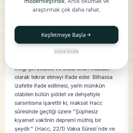
modernleştirdik.
Artık okumak ve
ZİLZAL
araştırmak çok daha rahat.
Keşfetmeye Başla
Yerin o zilzali, zelzelesi. Yerin, hareketi-i
arz (yer hareketi) dediğimiz zangır zangır
Sonra İncele
sarsıntısıdır. "Zell", hareket mânâsı ifade
ettiği çin zelzele ve zilzal onun muzaafı
olarak tekrar etmeyi ifade eder. Bilhassa
izafetle ifade edilmesi, yerin mümkün
olabilen bütün şiddet ve dehşetiyle
sarsıntısına işarettir ki, maksat Hacc
sûresinde geçtiği üzere "Şüphesiz
kıyamet vaktinin depremi müthiş bir
şeydir." (Hacc, 22/1) Vakıa Sûresi`nde ve