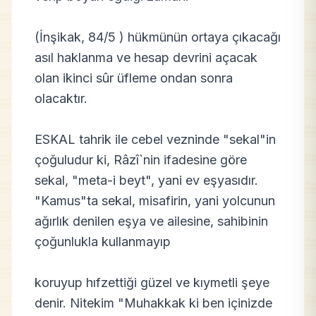
(İnşikak, 84/5 ) hükmünün ortaya çıkacağı
asıl haklanma ve hesap devrini açacak
olan ikinci sûr üfleme ondan sonra
olacaktır.
ESKAL tahrik ile cebel vezninde "sekal"in
çoğuludur ki, Râzî`nin ifadesine göre
sekal, "meta-i beyt", yani ev eşyasıdır.
"Kamus"ta sekal, misafirin, yani yolcunun
ağırlık denilen eşya ve ailesine, sahibinin
çoğunlukla kullanmayıp
koruyup hıfzettiği güzel ve kıymetli şeye
denir. Nitekim "Muhakkak ki ben içinizde