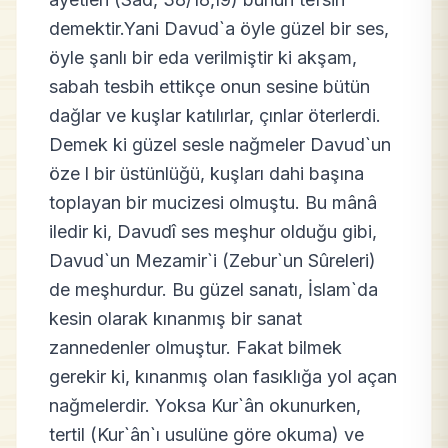
demektir.Yani Davud`a öyle güzel bir ses,
öyle şanlı bir eda verilmiştir ki akşam,
sabah tesbih ettikçe onun sesine bütün
dağlar ve kuşlar katılırlar, çınlar öterlerdi.
Demek ki güzel sesle nağmeler Davud`un
öze l bir üstünlüğü, kuşları dahi başına
toplayan bir mucizesi olmuştu. Bu mânâ
iledir ki, Davudî ses meşhur olduğu gibi,
Davud`un Mezamir`i (Zebur`un Sûreleri)
de meşhurdur. Bu güzel sanatı, İslam`da
kesin olarak kınanmış bir sanat
zannedenler olmuştur. Fakat bilmek
gerekir ki, kınanmış olan fasıklığa yol açan
nağmelerdir. Yoksa Kur`ân okunurken,
tertil (Kur`ân`ı usulüne göre okuma) ve