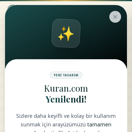
✨
Tefsir
KONU
MEAL
YENI TASARIM
Kuran.com
Yenilendi!
LISTEYE DÖN
Sizlere daha keyifli ve kolay bir kullanım
sunmak için arayüzümüzü
tamamen