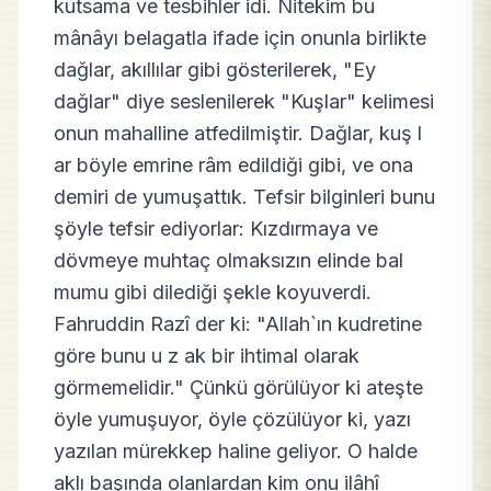
kutsama ve tesbihler idi. Nitekim bu
mânâyı belagatla ifade için onunla birlikte
dağlar, akıllılar gibi gösterilerek, "Ey
dağlar" diye seslenilerek "Kuşlar" kelimesi
onun mahalline atfedilmiştir. Dağlar, kuş l
ar böyle emrine râm edildiği gibi, ve ona
demiri de yumuşattık. Tefsir bilginleri bunu
şöyle tefsir ediyorlar: Kızdırmaya ve
dövmeye muhtaç olmaksızın elinde bal
mumu gibi dilediği şekle koyuverdi.
Fahruddin Razî der ki: "Allah`ın kudretine
göre bunu u z ak bir ihtimal olarak
görmemelidir." Çünkü görülüyor ki ateşte
öyle yumuşuyor, öyle çözülüyor ki, yazı
yazılan mürekkep haline geliyor. O halde
aklı başında olanlardan kim onu ilâhî