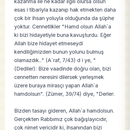
kazanma ile ne kadar ilgili olursa olsun
esas i tibariyla kazanıp hak etmekten daha
çok bir ihsan yoluyla olduğunda da şüphe
yoktur. Cennetlikler "Hamd olsun Allah`a
ki bizi hidayetiyle buna kavuşturdu. Eğer
Allah bize hidayet etmeseydi
kendiliğimizden bunun yolunu bulmuş
olamazdık.." (A`raf, 7/43) d i ye, "
(Dediler): Bize vaadinde doğru olan, bizi
cennetten neresini dilersek yerleşmek
üzere buraya mirasçı yapan Allah`a
hamdolsun". (Zümer, 39/74) diye, "Derler:
Bizden tasayı gideren, Allah`a hamdolsun.
Gerçekten Rabbımız çok bağışlayıcıdır,
çok nimet vericidir ki, ihsanından bizi