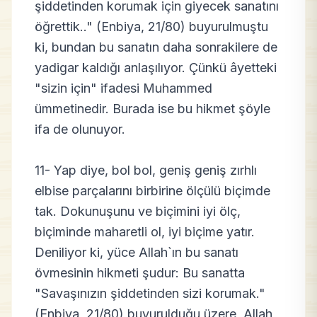
şiddetinden korumak için giyecek sanatını
öğrettik.." (Enbiya, 21/80) buyurulmuştu
ki, bundan bu sanatın daha sonrakilere de
yadigar kaldığı anlaşılıyor. Çünkü âyetteki
"sizin için" ifadesi Muhammed
ümmetinedir. Burada ise bu hikmet şöyle
ifa de olunuyor.
11- Yap diye, bol bol, geniş geniş zırhlı
elbise parçalarını birbirine ölçülü biçimde
tak. Dokunuşunu ve biçimini iyi ölç,
biçiminde maharetli ol, iyi biçime yatır.
Deniliyor ki, yüce Allah`ın bu sanatı
övmesinin hikmeti şudur: Bu sanatta
"Savaşınızın şiddetinden sizi korumak."
(Enbiya, 21/80) buyurulduğu üzere, Allah