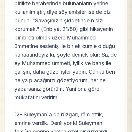
birlikte beraberinde bulunanların yerine
kullanılmıştır, diye söylemişler ise de biz
bunun, "Savaşınızın şiddetinde n sizi
korumak." (Enbiya, 21/80) gibi hikayenin
bir ibreti olmak üzere Muhammed
ümmetine sesleniş ile bir ek cümle olduğu
kanaatindeyiz ki, şöyle demek olur: Siz de
ey Muhammed ümmeti, iyilik ve barış ile
çalışın, daha güzel işler yapın. Çünkü ben
ne ya p acağınızı gözetiyorum, her ne
yaparsanız görürüm. Yani ona göre
mükafatını veririm.
12- Süleyman`a da rüzgarı, râm ettik,
emrine verdik. Deniliyor ki Süleyman
(a.s.)ın emrine verilen özel bir rüzgardı.