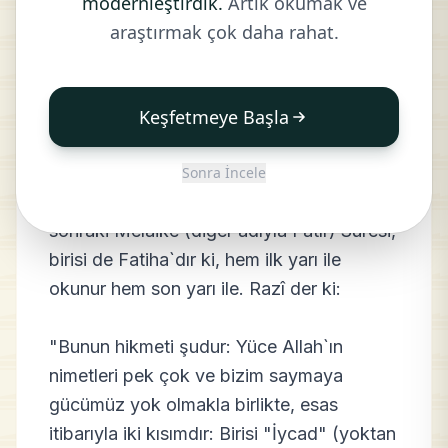
modernleştirdik.
Artık okumak ve
SEBE`
araştırmak çok daha rahat.
Keşfetmeye Başla
1-Kur`ân`da hamd ile başlayan beş sûre
vardır. İkisi ilk yarısında, En`am ile Kehf;
Sonra İncele
ikisi de son yarısında bu sûre ile bundan
sonraki Melaike (diğer adıyla Fâtır) Sûresi,
birisi de Fatiha`dır ki, hem ilk yarı ile
okunur hem son yarı ile. Razî der ki:
"Bunun hikmeti şudur: Yüce Allah`ın
nimetleri pek çok ve bizim saymaya
gücümüz yok olmakla birlikte, esas
itibarıyla iki kısımdır: Birisi "İycad" (yoktan