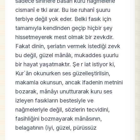
sadece sinirlere basan kuru nağmelerle
cismanî e tki arar. Bu ise ruhanî şuuru
terbiye değil yok eder. Belki fasık için
tamamıyla kendinden geçip hiçbir şey
hissetmeyerek mest olmak bir zevkdir.
Fakat dinin, şeriatın vermek istediği zevk
bu değil, güzel mânâlı, mukaddes şuurlu
bir hayat yaşatmaktır. Şe r iat istiyor ki,
Kur`ân okunurken ses güzelleştirilsin,
makamla okunsun, ancak ifadenin metnini
bozarak, mânâyı unutturarak kuru ses
izleyen fasıkların bestesiyle ve
nağmeleriyle değil, sözlerin tecvidini,
fasihliğini bozmayarak mânâsının,
belagatının (iyi, güzel, pürüssüz