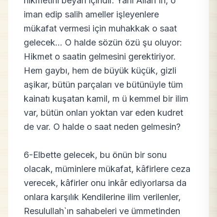
hikmetini beyan içindir. Yani Allah`ın, o
iman edip salih ameller işleyenlere
mükafat vermesi için muhakkak o saat
gelecek... O halde sözün özü şu oluyor:
Hikmet o saatin gelmesini gerektiriyor.
Hem gaybı, hem de büyük küçük, gizli
aşikar, bütün parçaları ve bütünüyle tüm
kainatı kuşatan kamil, m ü kemmel bir ilim
var, bütün onları yoktan var eden kudret
de var. O halde o saat neden gelmesin?
6-Elbette gelecek, bu önün bir sonu
olacak, müminlere mükafat, kâfirlere ceza
verecek, kâfirler onu inkâr ediyorlarsa da
onlara karşılık Kendilerine ilim verilenler,
Resulullah`ın sahabeleri ve ümmetinden