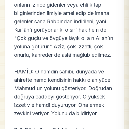
onların izince gidenler veya ehli kitap
bilginlerinden ilmiyle amel edip de imana
gelenler sana Rabbından indirileni, yani
Kur`ân`ı görüyorlar ki o sırf hak hem de
"Çok güçlü ve övgüye lâyık ol a n Allah`ın
yoluna götürür." Azîz, çok izzetli, çok
onurlu, kahreder de aslâ mağlub edilmez.
HAMÎD: O hamdin sahibi, dünyada ve
ahirette hamd kendisinin hakkı olan yüce
Mahmud`un yolunu gösteriyor. Doğrudan
doğruya caddeyi gösteriyor. O yüksek
izzet v e hamdi duyuruyor. Ona ermek
zevkini veriyor. Yolunu da bildiriyor.