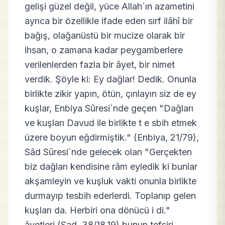
gelişi güzel değil, yüce Allah`ın azametini
ayrıca bir özellikle ifade eden sırf ilâhî bir
bağış, olağanüstü bir mucize olarak bir
ihsan, o zamana kadar peygamberlere
verilenlerden fazla bir âyet, bir nimet
verdik. Şöyle ki: Ey dağlar! Dedik. Onunla
birlikte zikir yapın, ötün, çınlayın siz de ey
kuşlar, Enbiya Sûresi`nde geçen "Dağları
ve kuşları Davud ile birlikte t e sbih etmek
üzere boyun eğdirmiştik." (Enbiya, 21/79),
Sâd Sûresi`nde gelecek olan "Gerçekten
biz dağları kendisine râm eyledik ki bunlar
akşamleyin ve kuşluk vakti onunla birlikte
durmayıp tesbih ederlerdi. Toplanıp gelen
kuşları da. Herbiri ona dönücü i di."
âyetleri (Sad, 38/18,19) bunun tefsiri