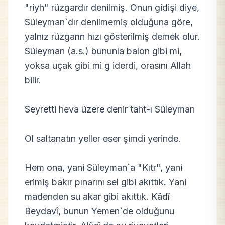
"riyh" rüzgardır denilmiş. Onun gidişi diye,
Süleyman`dır denilmemiş olduğuna göre,
yalnız rüzgarın hızı gösterilmiş demek olur.
Süleyman (a.s.) bununla balon gibi mi,
yoksa uçak gibi mi g iderdi, orasını Allah
bilir.
Seyretti heva üzere denir taht-ı Süleyman
Ol saltanatın yeller eser şimdi yerinde.
Hem ona, yani Süleyman`a "Kıtr", yani
erimiş bakır pınarını sel gibi akıttık. Yani
madenden su akar gibi akıttık. Kâdî
Beydavî, bunun Yemen`de olduğunu