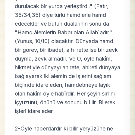
durulacak bir yurda yerleştirdi." (Fatır,
35/34,35) diye türlü hamdlerle hamd
edecekler ve bütün dualarının sonu da
"Hamd âlemlerin Rabbı olan Allah`adır."
(Yunus, 10/10) olacaktır. Dünyada hamd
bir görev, bir ibadet, a h irette ise bir zevk
duyma, zevk almadır. Ve O, öyle hakîm,
hikmetiyle dünyayı ahirete, ahireti dünyaya
bağlayarak iki alemin de işlerini sağlam
biçimde idare eden, hamdetmeye layık
olan hakîm öyle habîrdir. Her şeyin sırrını
içyüzünü, önünü ve sonunu b i lir. Bilerek
işleri idare eder.
2-Öyle haberdardır ki bilir yeryüzüne ne