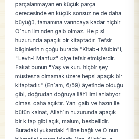
parçalanmayan en küçük parça
derecesinde en küçük sonsuz ne de daha
büyüğü, tamamına varıncaya kadar hiçbiri
O`nun ilminden gaib olmaz. He p si
huzurunda apaçık bir kitaptadır. Tefsir
bilginlerinin çoğu burada "Kitab-ı Mübin"i,
"Levh-i Mahfuz" diye tefsir etmişlerdir.
Fakat bunun "Yaş ve kuru hiçbir şey
müstesna olmamak üzere hepsi apaçık bir
kitaptadır." (En`am, 6/59) âyetinde olduğu
gibi, doğrudan doğruya ilâhî ilmi anlatıyor
olması daha açıktır. Yani gaib ve hazırı ile
bütün kainat, Allah`ın huzurunda apaçık
bir kitap gibi açık, malum, besbellidir.
Buradaki yukardaki fiiline bağlı ve O`nun