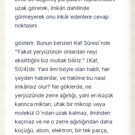
uzak görerek, imkân dahilinde
görmeyerek onu inkâr edenlere cevap
noktasını
gösterir. Bunun benzeri Kaf Sûresi`nde
"Fakat yeryüzünün onlardan neyi
eksilttiğini biz mutlak biliriz." (Kaf,
50/4)dir. Yani ilmi böyle olan habîr, her
şeyden haberdar, ve hakîme bu nasıl
imkânsız olur? Ne göklerde, ne
yeryüzünde zerre ağırlığı, yani en küçük
karınca miktarı, ufak bir mikrop veya
molekül O`ndan uzak kalmaz, ilminden
kaçmaz ve ne o zerre ağırlığından daha
küçüğü, atom, elektron, bir tek parça,