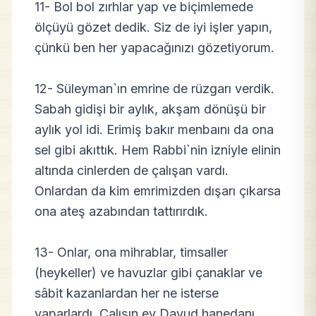
11- Bol bol zırhlar yap ve biçimlemede
ölçüyü gözet dedik. Siz de iyi işler yapın,
çünkü ben her yapacağınızı gözetiyorum.
12- Süleyman`ın emrine de rüzgarı verdik.
Sabah gidişi bir aylık, akşam dönüşü bir
aylık yol idi. Erimiş bakır menbaını da ona
sel gibi akıttık. Hem Rabbi`nin izniyle elinin
altında cinlerden de çalışan vardı.
Onlardan da kim emrimizden dışarı çıkarsa
ona ateş azabından tattırırdık.
13- Onlar, ona mihrablar, timsaller
(heykeller) ve havuzlar gibi çanaklar ve
sâbit kazanlardan her ne isterse
yaparlardı. Çalışın ey Davud hanedanı,