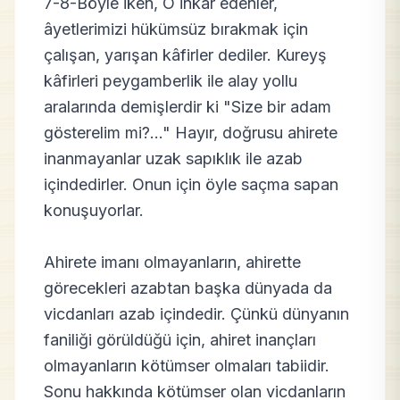
7-8-Böyle iken, O inkâr edenler,
âyetlerimizi hükümsüz bırakmak için
çalışan, yarışan kâfirler dediler. Kureyş
kâfirleri peygamberlik ile alay yollu
aralarında demişlerdir ki "Size bir adam
gösterelim mi?..." Hayır, doğrusu ahirete
inanmayanlar uzak sapıklık ile azab
içindedirler. Onun için öyle saçma sapan
konuşuyorlar.
Ahirete imanı olmayanların, ahirette
görecekleri azabtan başka dünyada da
vicdanları azab içindedir. Çünkü dünyanın
faniliği görüldüğü için, ahiret inançları
olmayanların kötümser olmaları tabiidir.
Sonu hakkında kötümser olan vicdanların