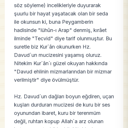
söz söyleme) incelikleriyle duyurarak
şuurlu bir hayat yaşatacak olan bir seda
ile okunsun ki, buna Peygamberin
hadisinde "lühûn-ı Arap" denmiş, kırâet
ilminde "Tecvid" diye tarif olunmuştur. Bu
suretle biz Kur`ân okunurken Hz.
Davud`un mucizesini yaşamış oluruz.
Nitekim Kur`ân`ı güzel okuyan hakkında
"Davud ehlinin mizmarlarından bir mizmar
verilmiştir" diye övülmüştür.
Hz. Davud`un dağları boyun eğdiren, uçan
kuşları durduran mucizesi de kuru bir ses
oyunundan ibaret, kuru bir terenmüm
değil, ruhtan kopup Allah`a arz olunan