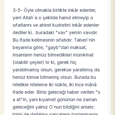
3-5- Öyle olmakla birlikte inkâr edenler,
yani Allah`a o şekilde hamd etmeyip o
sıfatlarını ve ahiret kudretini inkâr edenler
dediler ki.. buradaki "vav" yemin vavıdır.
Bu ifade kelimesinin sıfatıdır. Taberi`nin
beyanına göre, "gayb"dan maksat,
insanların henüz bilmedikleri mümkinat
(olabilir şeyler) tır ki, gerek hiç
yaratılmamış olsun, gerekse yaratılmış da
henüz kimse bilmemiş olsun. Burada bu
nitelikle niteleme iki nükte, iki ince mânâ
ifade eder. Birisi geleceği haber verilen "s
a at"in, yani kıyamet gününün ne zaman
geleceğini yalnız O`nun bildiğini anlatır;
birisi de dağılmış parçaların toplanmasını