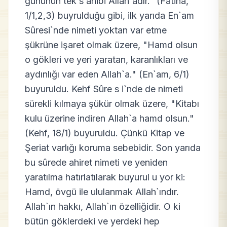
gününün tek s ahibi Allah`adır." (Fatiha,
1/1,2,3) buyrulduğu gibi, ilk yarıda En`am
Sûresi`nde nimeti yoktan var etme
şükrüne işaret olmak üzere, "Hamd olsun
o gökleri ve yeri yaratan, karanlıkları ve
aydınlığı var eden Allah`a." (En`am, 6/1)
buyuruldu. Kehf Sûre s i`nde de nimeti
sürekli kılmaya şükür olmak üzere, "Kitabı
kulu üzerine indiren Allah`a hamd olsun."
(Kehf, 18/1) buyuruldu. Çünkü Kitap ve
Şeriat varlığı koruma sebebidir. Son yarıda
bu sûrede ahiret nimeti ve yeniden
yaratılma hatırlatılarak buyurul u yor ki:
Hamd, övgü ile ululanmak Allah`ındır.
Allah`ın hakkı, Allah`ın özelliğidir. O ki
bütün göklerdeki ve yerdeki hep