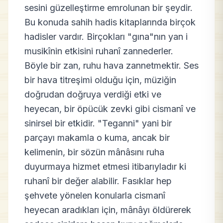
sesini güzelleştirme emrolunan bir şeydir.
Bu konuda sahih hadis kitaplarında birçok
hadisler vardır. Birçokları "gına"nın yan i
musikînin etkisini ruhanî zannederler.
Böyle bir zan, ruhu hava zannetmektir. Ses
bir hava titreşimi olduğu için, müziğin
doğrudan doğruya verdiği etki ve
heyecan, bir öpücük zevki gibi cismanî ve
sinirsel bir etkidir. "Teganni" yani bir
parçayı makamla o kuma, ancak bir
kelimenin, bir sözün mânâsını ruha
duyurmaya hizmet etmesi itibarıyladır ki
ruhanî bir değer alabilir. Fasıklar hep
şehvete yönelen konularla cismanî
heyecan aradıkları için, mânâyı öldürerek