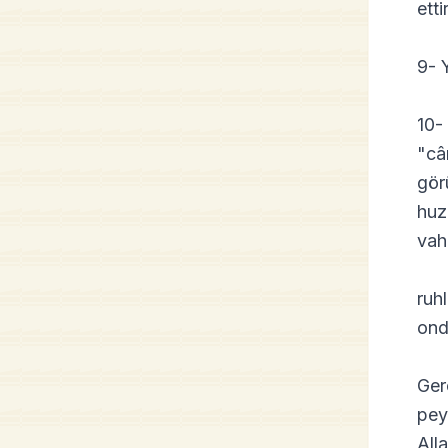
ett
9- 
10-
"cân
gör
huz
vah
ruh
ond
Ger
pey
All