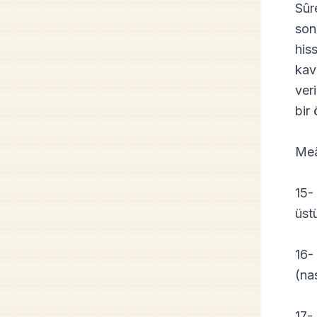
Sûr
son
his
kav
veri
bir
Meâ
15-
üst
16-
(na
17-