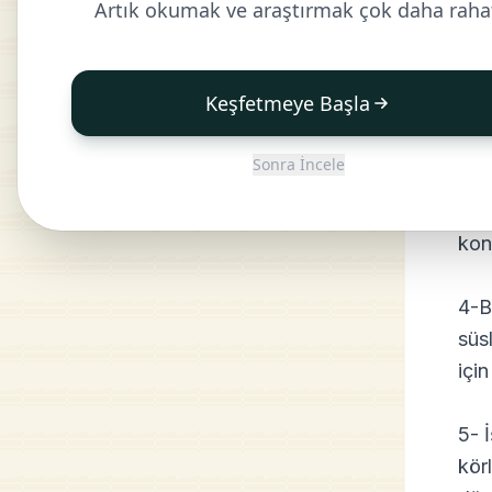
Artık okumak ve araştırmak çok daha raha
3- 
sen
Keşfetmeye Başla
müj
ger
Sonra İncele
get
geti
kon
4-B
süs
içi
5- 
kör