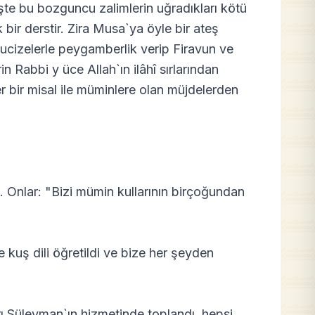
 İşte bu bozguncu zalimlerin uğradıkları kötü
bir derstir. Zira Musa`ya öyle bir ateş
ucizelerle peygamberlik verip Firavun ve
 Rabbi y üce Allah`ın ilâhî sırlarından
ğer bir misal ile müminlere olan müjdelerden
. Onlar: "Bizi mümin kullarının birçoğundan
 kuş dili öğretildi ve bize her şeyden
rı Süleyman`ın hizmetinde toplandı, hepsi