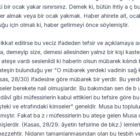
ki bir ocak yakar ısınırsınız. Demek ki, bütün ihtiy a ç b
er almak veya bir ocak yakmak. Haber ahirete ait, oca
uğu için olmalı ki, haber getirmeyi önce söylemiştir.
ikkat edilirse bu veciz ifadeden tefsir ve açıklamaya s
a, demeyip size, demesi ailesinden yalnız bir kişi kaste
o ateşe vardı seslenildi ki haberin olsun mübarek kılındı
ateşin bulunduğu yer "O mübarek yerdeki vadinin sağ kı
sas, 28/30) ifadesine göre mübarek bir yerdir. Bu yerd
seler berekete nail olmuşlardır. Bu bakımdan sen de b 
dâvî gibi müfessirlerin kabul ettikleri bu tefsire göre b
şteki ve etrafındaki kimseler" geneldir. Musa bu toplu
ınmıştır. Fakat ba z ı müfessirlerin bu ateşe gelen Mus
işlerdir. (Kasas, 28/29. âyetin tefsirine de bkz.) lemler
ezzehtir. Nidanın tamamlanmasından olan bu tesbih ve