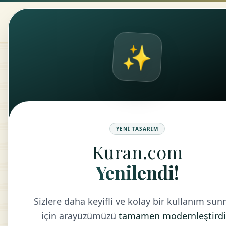
Kuran.com
ANASAYFA
KUR
✨
Tefsir
N
KONU
YENI TASARIM
MEAL
Kuran.com
1-2-
Yenilendi!
işit
LISTEYE DÖN
bel
Sizlere daha keyifli ve kolay bir kullanım su
son
için arayüzümüzü
tamamen modernleştirdi
anla