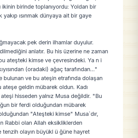
u ikinin birinde toplanıyordu: Yoldan bir
k yakıp ısınmak dünyaya ait bir gaye
ığmayacak pek derin ilhamlar duyulur.
dilmediğini anlatır. Bu his üzerine ne zaman
 bu ateşteki kimse ve çevresindeki. Ya n i
yısından (oradaki) ağaç tarafından..."
e bulunan ve bu ateşin etrafında dolaşan
u ateşe geldin mübarek oldun. Kadı
u ateşi hisseden yalnız Musa değildir. "Bu
luğun bir ferdi olduğundan mübarek
a olduğundan "Ateşteki kimse" Musa`dır,
in Rabbi olan Allah eksikliklerden
 tenzih olayın büyükl ü ğüne hayret