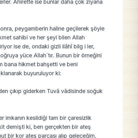
erler. Ahirette ise bunlar daha çok ziyana
 sonra, peygamberin haline geçilerek şöyle
met sahibi ve her şeyi bilen Allah
iyor ise de, ondaki gizli ilâhî bilg i ler,
doğruya yüce Allah`tır. Bunun bir örneğini
 bana hikmet bahşetti ve beni
 klanarak buyuruluyor ki:
n`den çıkıp giderken Tuvâ vâdisinde soğuk
imkanın kesildiği tam bir çaresizlik
t demişti ki, ben gerçekten bir ateş
ut bir kor ateş parçası alıp geleceğim,