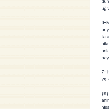
dün
uğr
6-M
buy
tara
hik
anl
pey
7- 
ve 
şaş
anı
his