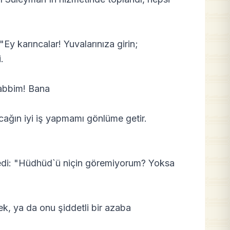
"Ey karıncalar! Yuvalarınıza girin;
.
abbim! Bana
ağın iyi iş yapmamı gönlüme getir.
dedi: "Hüdhüd`ü niçin göremiyorum? Yoksa
ek, ya da onu şiddetli bir azaba