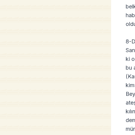
bel
hab
old
8-D
San
ki 
bu 
(Ka
kim
Bey
ate
kıl
dem
mün