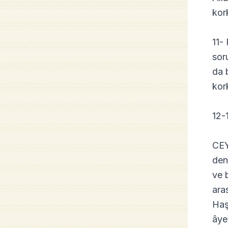
kor
11-
sor
da 
kor
12-
CEY
den
ve 
ara
Haşa
âye