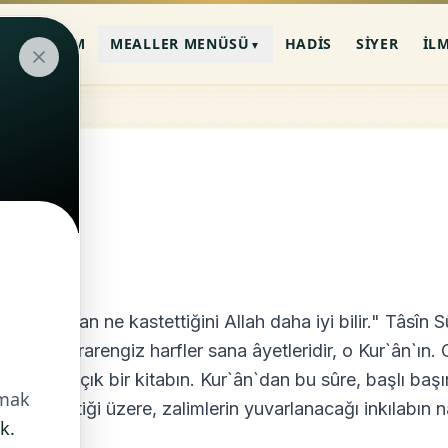
AN-I KERIM
MEALLER MENÜSÜ
HADIS
SIYER
İL
▼
EML
 "Bunlardan ne kastettiğini Allah daha iyi bilir." Tâsîn Sûr
tiğin bu esrarengiz harfler sana âyetleridir, o Kur`ân`ın.
agatlı, apaçık bir kitabın. Kur`ân`dan bu sûre, başlı başı
nmak
unda geçtiği üzere, zalimlerin yuvarlanacağı inkılabın na
k.
tacaktır.