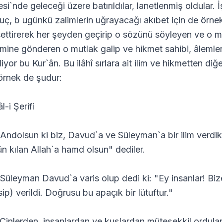
esi`nde geleceği üzere batırıldılar, lanetlenmiş oldular.
uç, b ugünkü zalimlerin uğrayacağı akıbet için de örnek 
settirerek her şeyden geçirip o sözünü söyleyen ve o m
mine gönderen o mutlak galip ve hikmet sahibi, âlemlerin
liyor bu Kur`ân. Bu ilâhî sırlara ait ilim ve hikmetten di
 örnek de şudur:
l-i Şerifi
 Andolsun ki biz, Davud`a ve Süleyman`a bir ilim verdik
ün kılan Allah`a hamd olsun" dediler.
 Süleyman Davud`a varis olup dedi ki: "Ey insanlar! Bize
sip) verildi. Doğrusu bu apaçık bir lütuftur."
 Cinlerden, insanlardan ve kuşlardan müteşekkil ordula