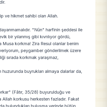
ir.
p ve hikmet sahibi olan Allah.
dayanmamalıdır. "Nûn" harfinin şeddesi ile
vik bir yılanmış gibi kıvrılıyor gördü,
Ya Musa korkma! Zira Resul olanlar benim
 veriyorum, peygamber gönderilmek üzere
ldiği sırada korkmak yaraşmaz,
 huzurunda buyrukları almaya dalarlar da,
korkar" (Fâtır, 35/28) buyurulduğu ve
da Allah korkusu herkesten fazladır. Fakat
rda bulundukları buluşma yerinde bütün