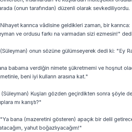
 arada (onun tarafından) düzenli olarak sevkediliyordu.
 Nihayet karınca vâdisine geldikleri zaman, bir karınca: 
eyman ve ordusu farkı na varmadan sizi ezmesin!" dedi
 (Süleyman) onun sözüne gülümseyerek dedi ki: "Ey R
ana babama verdiğin nimete şükretmemi ve hoşnut olac
etinle, beni iyi kulların arasına kat."
 (Süleyman) Kuşları gözden geçirdikten sonra şöyle 
ıplara mı karıştı?"
 "Ya bana (mazeretini gösteren) apaçık bir delil getirec
atacağım, yahut boğazlıyacağım!"