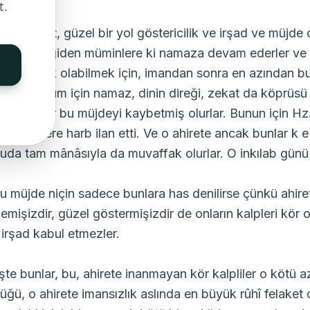
t.
Bir hidayet, güzel bir yol göstericilik ve irşad ve müjd
in izinde giden müminlere ki namaza devam ederler ve 
deye layık olabilmek için, imandan sonra en azından bu ik
ekse toplum için namaz, dinin direği, zekat da köprüs
irmeyenler bu müjdeyi kaybetmiş olurlar. Bunun için Hz.
rmeyenlere harb ilan etti. Ve o ahirete ancak bunlar k e s
uda tam mânâsıyla da muvaffak olurlar. O inkılab günü b
u müjde niçin sadece bunlara has denilirse çünkü ahiret
lemişizdir, güzel göstermişizdir de onların kalpleri kö
n irşad kabul etmezler.
İşte bunlar, bu, ahirete inanmayan kör kalpliler o kötü a
lüğü, o ahirete imansızlık aslında en büyük rûhî felaket 