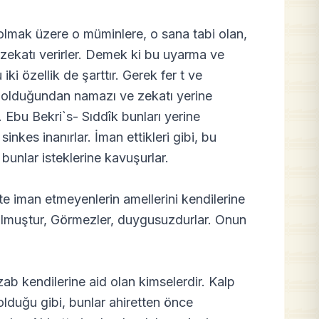
e olmak üzere o müminlere, o sana tabi olan,
zekatı verirler. Demek ki bu uyarma ve
i özellik de şarttır. Gerek fer t ve
ü olduğundan namazı ve zekatı yerine
 Ebu Bekri`s- Sıddîk bunları yerine
inkes inanırlar. İman ettikleri gibi, bu
unlar isteklerine kavuşurlar.
e iman etmeyenlerin amellerini kendilerine
r olmuştur, Görmezler, duygusuzdurlar. Onun
zab kendilerine aid olan kimselerdir. Kalp
olduğu gibi, bunlar ahiretten önce