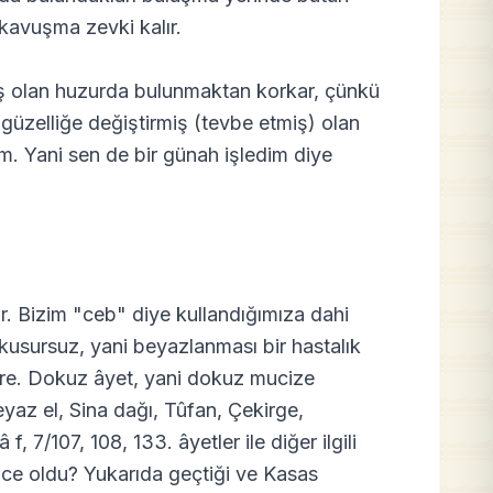
z kavuşma zevki kalır.
 olan huzurda bulunmaktan korkar, çünkü
güzelliğe değiştirmiş (tevbe etmiş) olan
m. Yani sen de bir günah işledim diye
. Bizim "ceb" diye kullandığımıza dahi
t kusursuz, yani beyazlanması bir hastalık
zere. Dokuz âyet, yani dokuz mucize
yaz el, Sina dağı, Tûfan, Çekirge,
, 7/107, 108, 133. âyetler ile diğer ilgili
ice oldu? Yukarıda geçtiği ve Kasas