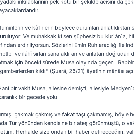
yadaki inkılablarının pek kötü bir şekilde acısını da çek
ayacaklardandır.
üminlerin ve kâfirlerin böylece durumları anlatıldıktan
uruluyor: Ve muhakkak ki sen şüphesiz bu Kur`ân`a, hik
fından erdiriliyorsun. Sözlerini Emin Ruh aracılığı ile indir
metler ve ilâhî sırları sana aldıran ve anlatan doğrudan 
atmak için önceki sûrede Musa olayında geçen "Rabbim
gamberlerden kıldı" (Şuarâ, 26/21) âyetinin mânâsı açı
Hani bir vakit Musa, ailesine demişti; ailesiyle Medye
karanlık bir gecede yolu
ırmış, çakmak çakmış ve fakat taşı çakmamış, böyle her 
nda Tûr yönünden kendisine bir ateş görünmüştü, o vaki
settim. Herhalde size ondan bir haber getirecceğim, yah