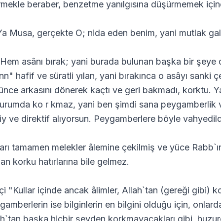
irmekle beraber, benzetme yanılgısına düşürmemek içind
Ya Musa, gerçekte O; nida eden benim, yani mutlak gali
 Hem asânı bırak; yani burada bulunan başka bir şeye 
n" hafif ve süratli yılan, yani bırakınca o asâyı sanki çe
ünce arkasını dönerek kaçtı ve geri bakmadı, korktu. 
urumda ko r kmaz, yani ben şimdi sana peygamberlik
iy ve direktif alıyorsun. Peygamberlere böyle vahyedi
ları tamamen melekler âlemine çekilmiş ve yüce Rabb`ın
an korku hatırlarına bile gelmez.
çi "Kullar içinde ancak âlimler, Allah`tan (gereği gibi) 
gamberlerin ise bilginlerin en bilgini olduğu için, onlar
ah`tan başka hiçbir şeyden korkmayacakları gibi, huzu