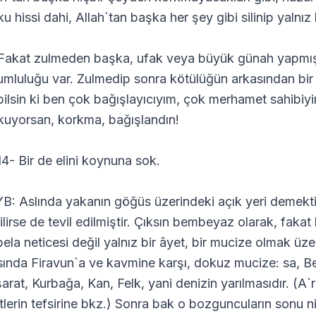
ku hissi dahi, Allah`tan başka her şey gibi silinip yalnı
 Fakat zulmeden başka, ufak veya büyük günah yapmış
umluluğu var. Zulmedip sonra kötülüğün arkasından bir 
bilsin ki ben çok bağışlayıcıyım, çok merhamet sahibiyi
kuyorsan, korkma, bağışlandın!
14- Bir de elini koynuna sok.
B: Aslında yakanın göğüs üzerindeki açık yeri demektir
ilirse de tevil edilmiştir. Çıksın bembeyaz olarak, faka
bela neticesi değil yalnız bir âyet, bir mucize olmak ü
sında Firavun`a ve kavmine karşı, dokuz mucize: sa, Be
rat, Kurbağa, Kan, Felk, yani denizin yarılmasıdır. (A`râ f
tlerin tefsirine bkz.) Sonra bak o bozguncuların sonu n