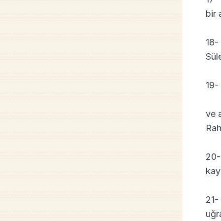
bir
18-
Sül
19-
ve 
Rahm
20-
kay
21-
uğr