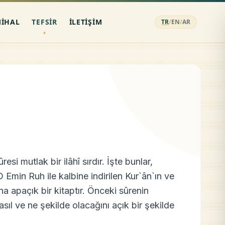
MIHAL
TEFSIR
İLETIŞIM
TR
/
EN
/
AR
esi mutlak bir ilâhî sırdır. İşte bunlar,
 O Emin Ruh ile kalbine indirilen Kur`ân`ın ve
na apaçık bir kitaptır. Önceki sûrenin
sıl ve ne şekilde olacağını açık bir şekilde