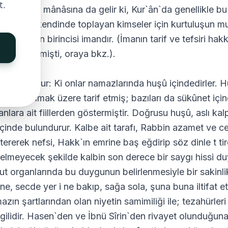
t.
ur bulmak mânâsına da gelir ki, Kur`ân`da genellikle bu
i özelliği kendinde toplayan kimseler için kurtuluşun 
 özellikten birincisi imandır. (İmanın tarif ve tefsiri ha
klama geçmişti, oraya bkz.).
kincisi şudur: Ki onlar namazlarında huşû içindedirler. H
llerinden olmak üzere tarif etmiş; bazıları da sükûnet iç
anlara ait fiillerden göstermiştir. Doğrusu huşû, aslı ka
içinde bulundurur. Kalbe ait tarafı, Rabbin azamet ve c
tererek nefsi, Hakk`ın emrine baş eğdirip söz dinle t 
elmeyecek şekilde kalbin son derece bir saygı hissi duy
ut organlarında bu duygunun belirlenmesiyle bir sakinl
ne, secde yer i ne bakıp, sağa sola, şuna buna iltifat 
azın şartlarından olan niyetin samimiliği ile; tezahürle
 ilgilidir. Hasen`den ve İbnü Sîrin`den rivayet olunduğu