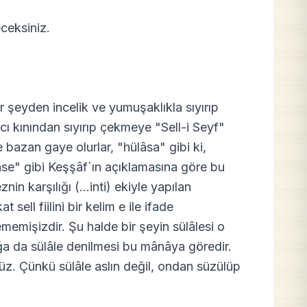
eceksiniz.
r şeyden incelik ve yumuşaklıkla sıyırıp
ıcı kınından sıyırıp çekmeye "Sell-i Seyf"
re bazan gaye olurlar, "hülâsa" gibi ki,
âse" gibi Keşşâf`ın açıklamasına göre bu
znin karşılığı (...inti) ekiyle yapılan
 sell fiilini bir kelim e ile ifade
emişizdir. Şu halde bir şeyin sülâlesi o
uğa da sülâle denilmesi bu mânâya göredir.
rüz. Çünkü sülâle aslın değil, ondan süzülüp