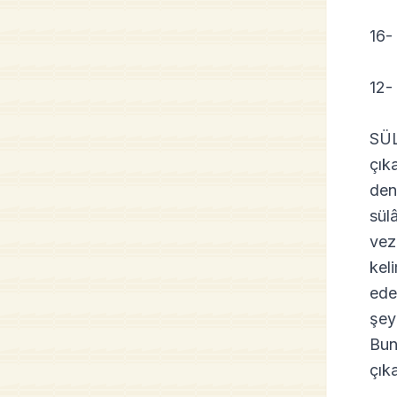
16-
12-
SÜL
çık
deni
sül
vezi
keli
ede
şey
Bun
çıka