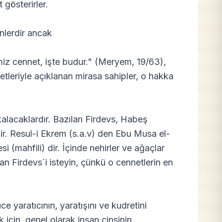
gösterirler.
nlerdir ancak
imiz cennet, işte budur." (Meryem, 19/63),
etleriyle açıklanan mirasa sahipler, o hakka
kalacaklardır. Bazıları Firdevs, Habeş
r. Resul-i Ekrem (s.a.v) den Ebu Musa el-
i (mahfili) dir. İçinde nehirler ve ağaçlar
an Firdevs`i isteyin, çünkü o cennetlerin en
ce yaratıcının, yaratışını ve kudretini
çin, genel olarak insan cinsinin