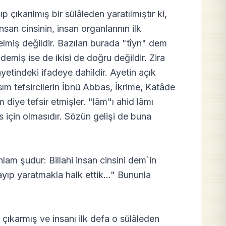
p çıkarılmış bir sülâleden yaratılmıştır ki,
nsan cinsinin, insan organlarının ilk
lmiş değildir. Bazıları burada "tîyn" dem
demiş ise de ikisi de doğru değildir. Zira
yetindeki ifadeye dahildir. Ayetin açık
ım tefsircilerin İbnü Abbas, İkrime, Katâde
 diye tefsir etmişler. "lâm"ı ahid lâmı
ns için olmasıdır. Sözün gelişi de buna
nlam şudur: Billahi insan cinsini dem`in
yıp yaratmakla halk ettik..." Bununla
çıkarmış ve insanı ilk defa o sülâleden