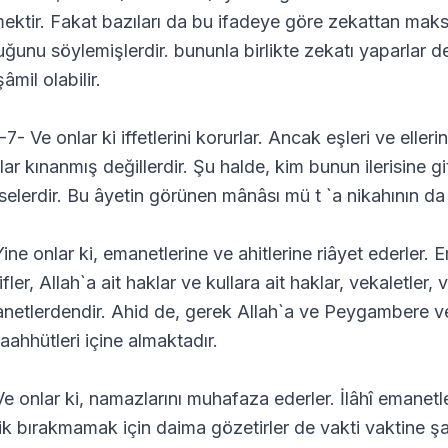
ektir. Fakat bazıları da bu ifadeye göre zekattan mak
uğunu söylemişlerdir. bununla birlikte zekatı yaparlar d
âmil olabilir.
7- Ve onlar ki iffetlerini korurlar. Ancak eşleri ve elleri
lar kınanmış değillerdir. Şu halde, kim bunun ilerisine g
selerdir. Bu âyetin görünen mânâsı mü t `a nikahının d
Yine onlar ki, emanetlerine ve ahitlerine riâyet ederler. 
ifler, Allah`a ait haklar ve kullara ait haklar, vekaletler
netlerdendir. Ahid de, gerek Allah`a ve Peygambere ve
taahhütleri içine almaktadır.
Ve onlar ki, namazlarını muhafaza ederler. İlâhî emanet
ik bırakmamak için daima gözetirler de vakti vaktine şa