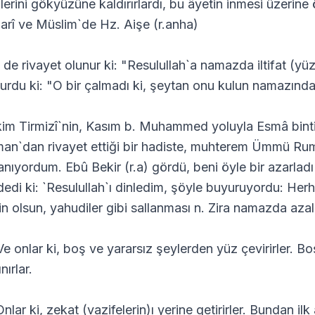
erini gökyüzüne kaldırırlardı, bu âyetin inmesi üzerine önl
arî ve Müslim`de Hz. Aişe (r.anha)
 de rivayet olunur ki: "Resulullah`a namazda iltifat (
urdu ki: "O bir çalmadı ki, şeytan onu kulun namazından
im Tirmizî`nin, Kasım b. Muhammed yoluyla Esmâ bint
an`dan rivayet ettiği bir hadiste, muhterem Ümmü Rum
lanıyordum. Ebû Bekir (r.a) gördü, beni öyle bir azarla
dedi ki: `Resulullah`ı dinledim, şöyle buyuruyordu: Her
in olsun, yahudiler gibi sallanması n. Zira namazda az
Ve onlar ki, boş ve yararsız şeylerden yüz çevirirler. B
nırlar.
nlar ki, zekat (vazifelerin)ı yerine getirirler. Bundan ilk