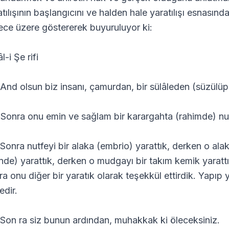
atılışının başlangıcını ve halden hale yaratılışı esnasın
ece üzere göstererek buyuruluyor ki:
-i Şe rifi
 And olsun biz insanı, çamurdan, bir sülâleden (süzülüp
 Sonra onu emin ve sağlam bir karargahta (rahimde) nut
 Sonra nutfeyi bir alaka (embrio) yarattık, derken o ala
inde) yarattık, derken o mudgayı bir takım kemik yarattı
ra onu diğer bir yaratık olarak teşekkül ettirdik. Yapıp 
edir.
 Son ra siz bunun ardından, muhakkak ki öleceksiniz.