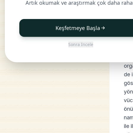
Artık okumak ve araştırmak çok daha raha
huz
yed
yedi
Keşfetmeye Başla
açı
Sonra İncele
2-İ
fii
org
de 
gös
yön
vüc
önü
nam
ile