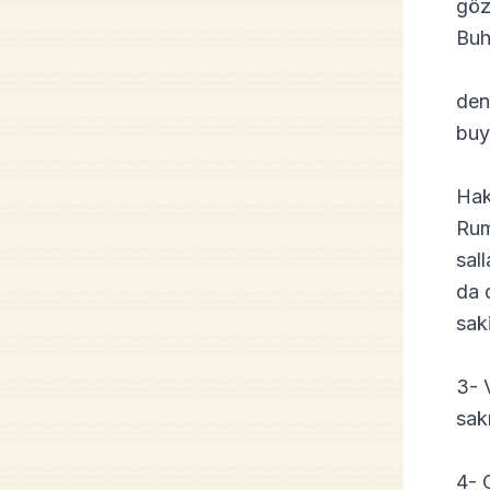
gözl
Buh
den
buy
Hak
Rum
sal
da 
sak
3- 
sakı
4- O