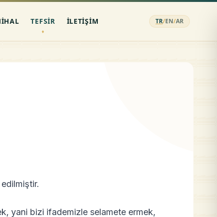
MIHAL
TEFSIR
İLETIŞIM
TR
/
EN
/
AR
dilmiştir.
k, yani bizi ifademizle selamete ermek,