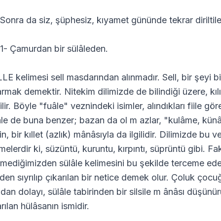
 Sonra da siz, şüphesiz, kıyamet gününde tekrar diriltil
 1- Çamurdan bir sülâleden.
LE kelimesi sell masdarından alınmadır. Sell, bir şeyi bi
armak demektir. Nitekim dilimizde de bilindiği üzere, kıl
lir. Böyle "fuâle" veznindeki isimler, alındıkları fiile gö
âle de buna benzer; bazan da ol m azlar, "kulâme, kün
n, bir kıllet (azlık) mânâsıyla da ilgilidir. Dilimizde bu ve
melerdir ki, süzüntü, kuruntu, kırpıntı, süprüntü gibi. Fakat
mediğimizden sülâle kelimesini bu şekilde terceme edem
den sıyrılıp çıkarılan bir netice demek olur. Çoluk çoc
dan dolayı, sülâle tabirinden bir silsile m ânâsı düşünü
rılan hülâsanın ismidir.