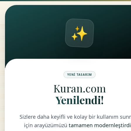
Kuran.com
ANASAYFA
KUR
✨
Tefsir
M
KONU
YENI TASARIM
MEAL
Kuran.com
1- 
Yenilendi!
LISTEYE DÖN
FEL
Sizlere daha keyifli ve kolay bir kullanım su
için arayüzümüzü
tamamen modernleştirdi
İFL