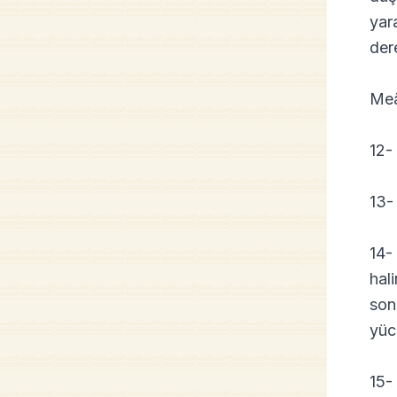
yar
der
Meâl
12-
13-
14-
hal
son
yüc
15-