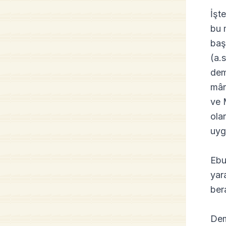
İşte
bu m
baş
(a.
dem
mân
ve 
ola
uyg
Ebu
yar
ber
Dem