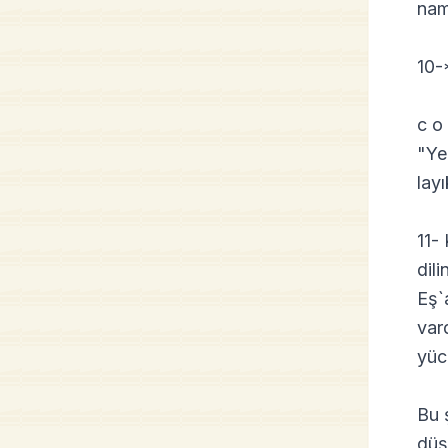
nam
10-
c o
"Ye
layı
11-
dil
Eş`a
var
yüce
Bu ş
düş