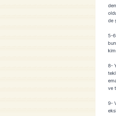
dem
old
de ş
5-6-
bun
kim
8- 
tekl
ema
ve 
9- 
eks