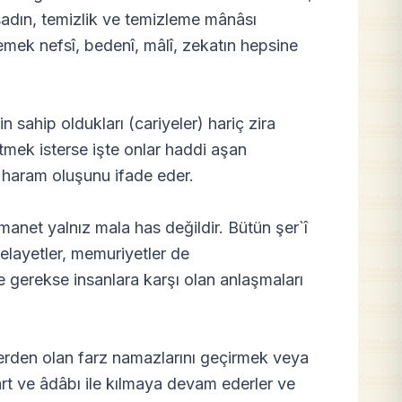
sadın, temizlik ve temizleme mânâsı
emek nefsî, bedenî, mâlî, zekatın hepsine
nin sahip oldukları (cariyeler) hariç zira
itmek isterse işte onlar haddi aşan
a haram oluşunu ifade eder.
Emanet yalnız mala has değildir. Bütün şer`î
, velayetler, memuriyetler de
 gerekse insanlara karşı olan anlaşmaları
lerden olan farz namazlarını geçirmek veya
rt ve âdâbı ile kılmaya devam ederler ve