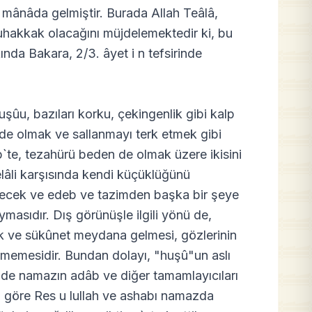
 mânâda gelmiştir. Burada Allah Teâlâ,
muhakkak olacağını müjdelemektedir ki, bu
kkında Bakara, 2/3. âyet i n tefsirinde
uşûu, bazıları korku, çekingenlik gibi kalp
inde olmak ve sallanmayı terk etmek gibi
lp`te, tezahürü beden de olmak üzere ikisini
elâli karşısında kendi küçüklüğünü
tirecek ve edeb ve tazimden başka bir şeye
masıdır. Dış görünüşle ilgili yönü de,
ik ve sükûnet meydana gelmesi, gözlerinin
etmemesidir. Bundan dolayı, "huşû"un aslı
ri de namazın adâb ve diğer tamamlayıcıları
na göre Res u lullah ve ashabı namazda