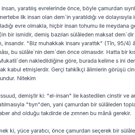
 insan, yaratılış evrelerinde önce, böyle çamurdan sıyrılı
ertebe ilk insan olan dem`in yaratıldığı ve dolayısıyla i
ladığı evre olmakla, hiçbir insan tohumu ile meydana ge
s)in bir ismidir, demiş bazıları sülâleden maksat dem`dir 
, insandır. "Biz muhakkak insanı yarattık" (Tîn, 95/4) â
âsı, bu sülâle`nin dem`den önce olmasıdır. Hatta bir kıs
Mukatil`den nakledildiğine göre, burada kelime s ini dem
rak kabul etmişlerdir. Gerçi tahkîkçi âlimlerin görüşü ci
undur. Nitekim
ssuud, demiştir ki: "el-insan" ile kastedilen cinstir ve a
atılmasıyla "tıyn"den, yani çamurdan bir sülâleden topla
aber ahd olduğu takdirde de zımnen bu mânâ gerekir.
ek ki, yüce yaratıcı, önce çamurdan seçerek bir sülâle 