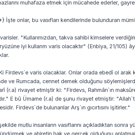
azlarını muhafaza etmek için mücahede ederler, gayret 
*} İşte onlar, bu vasıfları kendilerinde bulunduran mümi
 varisler. "Kullarımızdan, takva sahibi kimselere verdiğ
ryüzüne iyi kullarım varis olacaktır" (Enbiya, 21/105) ây
klar.
 Ki Firdevs`e varis olacaklar. Onlar orada ebedî ol arak 
inde ve Rumcada, cennet demek olduğunu söylemişlerdi
rî (r.a) rivayet etmiştir ki: "Firdevs, Rahmân`ın maksûres
dır." E bû Ümame (r.a) de şunu rivayet etmiştir: "Allah`t
sidir. Firdevs`de bulunanlar Arş`ın gıcırtısını işitirler."
ekilde mutlu insanların vasıflarını açıkladıktan sonra yü
ündürmek ve ahiretin hak ve gerçek olduğunu anlatmak i