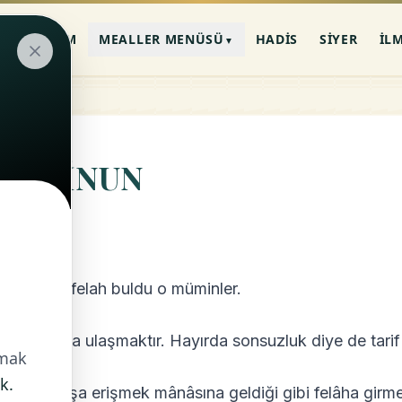
AN-I KERIM
MEALLER MENÜSÜ
HADIS
SIYER
İL
▼
Ü`MİNUN
Gerçekten felah buldu o müminler.
H: Murada ulaşmaktır. Hayırda sonsuzluk diye de tarif e
nmak
k.
H: Kurtuluşa erişmek mânâsına geldiği gibi felâha girme