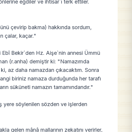
erine eğdiler ve ihtisar`ı terk ettiler.
yüzünü çevirip bakma) hakkında sordum,
 çalar, kaçar."
i Ebî Bekir`den Hz. Aişe`nin annesi Ümmü
an (r.anha) demiştir ki: "Namazımda
dı ki, az daha namazdan çıkacaktım. Sonra
hangi biriniz namaza durduğunda her tarafı
aların süküneti namazın tamamındandır."
oş yere söylenilen sözden ve işlerden
 akla gelen mânâ mallarının zekatını verirler,