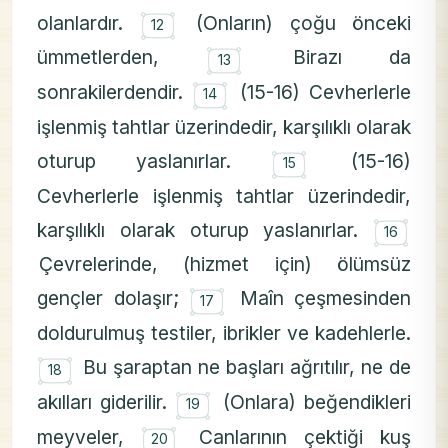
۝
olanlardır.
(Onların) çoğu önceki
12
۝
ümmetlerden,
Birazı da
13
۝
sonrakilerdendir.
(15-16) Cevherlerle
14
işlenmiş tahtlar üzerindedir, karşılıklı olarak
۝
oturup yaslanırlar.
(15-16)
15
Cevherlerle işlenmiş tahtlar üzerindedir,
۝
karşılıklı olarak oturup yaslanırlar.
16
Çevrelerinde, (hizmet için) ölümsüz
۝
gençler dolaşır;
Maîn çeşmesinden
17
doldurulmuş testiler, ibrikler ve kadehlerle.
۝
Bu şaraptan ne başları ağrıtılır, ne de
18
۝
akılları giderilir.
(Onlara) beğendikleri
19
۝
meyveler,
Canlarının çektiği kuş
20