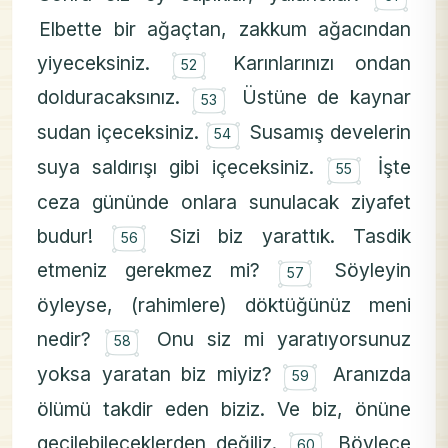
Elbette bir ağaçtan, zakkum ağacından
۝
yiyeceksiniz.
Karınlarınızı ondan
52
۝
dolduracaksınız.
Üstüne de kaynar
53
۝
sudan içeceksiniz.
Susamış develerin
54
۝
suya saldırışı gibi içeceksiniz.
İşte
55
ceza gününde onlara sunulacak ziyafet
۝
budur!
Sizi biz yarattık. Tasdik
56
۝
etmeniz gerekmez mi?
Söyleyin
57
öyleyse, (rahimlere) döktüğünüz meni
۝
nedir?
Onu siz mi yaratıyorsunuz
58
۝
yoksa yaratan biz miyiz?
Aranızda
59
ölümü takdir eden biziz. Ve biz, önüne
۝
geçilebileceklerden değiliz.
Böylece
60