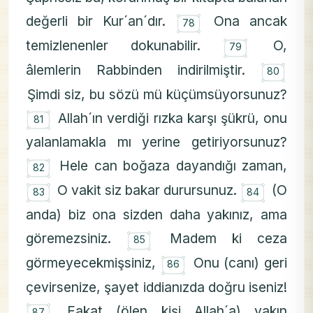
۝
değerli bir Kur´an´dır.
Ona ancak
78
۝
temizlenenler dokunabilir.
O,
79
۝
âlemlerin Rabbinden indirilmiştir.
80
Şimdi siz, bu sözü mü küçümsüyorsunuz?
۝
Allah´ın verdiği rızka karşı şükrü, onu
81
yalanlamakla mı yerine getiriyorsunuz?
۝
Hele can boğaza dayandığı zaman,
82
۝
۝
O vakit siz bakar durursunuz.
(O
83
84
anda) biz ona sizden daha yakınız, ama
۝
göremezsiniz.
Madem ki ceza
85
۝
görmeyecekmişsiniz,
Onu (canı) geri
86
çevirsenize, şayet iddianızda doğru iseniz!
۝
Fakat (ölen kişi Allah´a) yakın
87