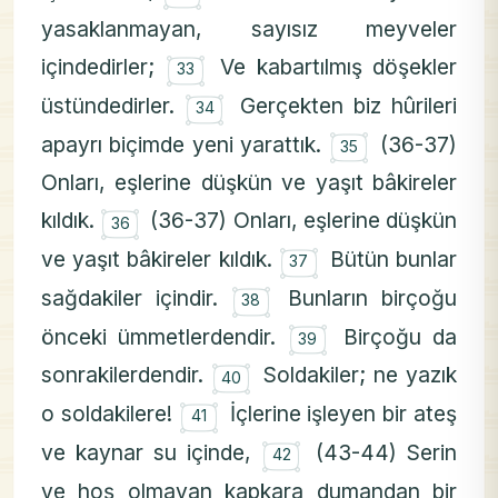
yasaklanmayan, sayısız meyveler
۝
içindedirler;
Ve kabartılmış döşekler
33
۝
üstündedirler.
Gerçekten biz hûrileri
34
۝
apayrı biçimde yeni yarattık.
(36-37)
35
Onları, eşlerine düşkün ve yaşıt bâkireler
۝
kıldık.
(36-37) Onları, eşlerine düşkün
36
۝
ve yaşıt bâkireler kıldık.
Bütün bunlar
37
۝
sağdakiler içindir.
Bunların birçoğu
38
۝
önceki ümmetlerdendir.
Birçoğu da
39
۝
sonrakilerdendir.
Soldakiler; ne yazık
40
۝
o soldakilere!
İçlerine işleyen bir ateş
41
۝
ve kaynar su içinde,
(43-44) Serin
42
ve hoş olmayan kapkara dumandan bir