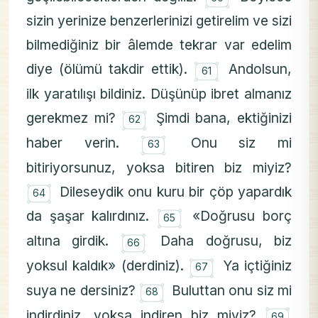
sizin yerinize benzerlerinizi getirelim ve sizi
bilmediğiniz bir âlemde tekrar var edelim
۝
diye (ölümü takdir ettik).
Andolsun,
61
ilk yaratılışı bildiniz. Düşünüp ibret almanız
۝
gerekmez mi?
Şimdi bana, ektiğinizi
62
۝
haber verin.
Onu siz mi
63
bitiriyorsunuz, yoksa bitiren biz miyiz?
۝
Dileseydik onu kuru bir çöp yapardık
64
۝
da şaşar kalırdınız.
«Doğrusu borç
65
۝
altına girdik.
Daha doğrusu, biz
66
۝
yoksul kaldık» (derdiniz).
Ya içtiğiniz
67
۝
suya ne dersiniz?
Buluttan onu siz mi
68
۝
indirdiniz, yoksa indiren biz miyiz?
69