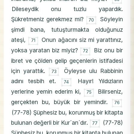
Dileseydik onu tuzlu yapardık.
۝
Şükretmeniz gerekmez mi?
Söyleyin
70
şimdi bana, tutuşturmakta olduğunuz
۝
ateşi,
Onun ağacını siz mi yarattınız,
71
۝
yoksa yaratan biz miyiz?
Biz onu bir
72
ibret ve çölden gelip geçenlerin istifadesi
۝
için yarattık.
Öyleyse ulu Rabbinin
73
۝
adını tesbih et.
Hayır! Yıldızların
74
۝
yerlerine yemin ederim ki,
Bilirseniz,
75
۝
gerçekten bu, büyük bir yemindir.
76
(77-78) Şüphesiz bu, korunmuş bir kitapta
۝
bulunan değerli bir Kur´an´dır.
(77-78)
77
Şüphesiz bu, korunmuş bir kitapta bulunan