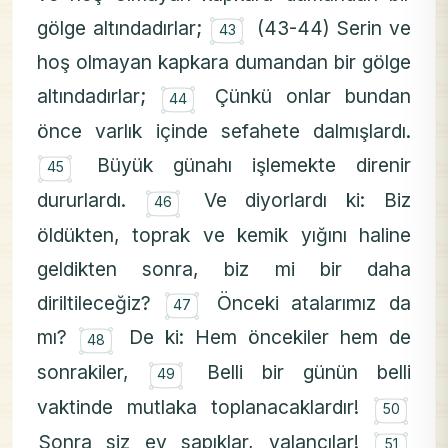
۝
gölge altındadırlar;
(43-44) Serin ve
43
hoş olmayan kapkara dumandan bir gölge
۝
altındadırlar;
Çünkü onlar bundan
44
önce varlık içinde sefahete dalmışlardı.
۝
Büyük günahı işlemekte direnir
45
۝
dururlardı.
Ve diyorlardı ki: Biz
46
öldükten, toprak ve kemik yığını haline
geldikten sonra, biz mi bir daha
۝
diriltileceğiz?
Önceki atalarımız da
47
۝
mı?
De ki: Hem öncekiler hem de
48
۝
sonrakiler,
Belli bir günün belli
49
۝
vaktinde mutlaka toplanacaklardır!
50
۝
Sonra siz ey sapıklar, yalancılar!
51