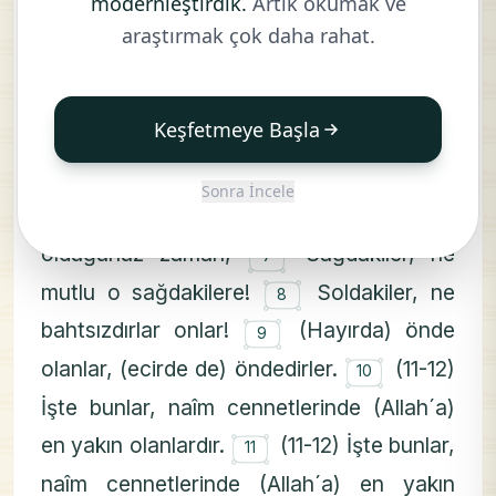
modernleştirdik.
Artık okumak ve
۝
Kıyamet koptuğu zaman,
Ki onun
1
araştırmak çok daha rahat.
oluşunu yalanlayacak hiçbir kimse yoktur;
۝
۝
O, alçaltıcı, yükselticidir.
Yer
2
3
Keşfetmeye Başla
۝
şiddetle sarsıldığı,
Dağlar
4
۝
parçalandığı,
Dağılıp toz duman
5
Sonra İncele
۝
haline geldiği,
Ve sizler de üç sınıf
6
۝
olduğunuz zaman,
Sağdakiler, ne
7
۝
mutlu o sağdakilere!
Soldakiler, ne
8
۝
bahtsızdırlar onlar!
(Hayırda) önde
9
۝
olanlar, (ecirde de) öndedirler.
(11-12)
10
İşte bunlar, naîm cennetlerinde (Allah´a)
۝
en yakın olanlardır.
(11-12) İşte bunlar,
11
naîm cennetlerinde (Allah´a) en yakın