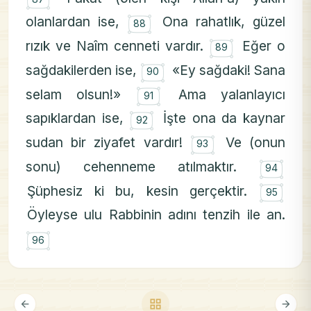
۝
olanlardan ise,
Ona rahatlık, güzel
88
۝
rızık ve Naîm cenneti vardır.
Eğer o
89
۝
sağdakilerden ise,
«Ey sağdaki! Sana
90
۝
selam olsun!»
Ama yalanlayıcı
91
۝
sapıklardan ise,
İşte ona da kaynar
92
۝
sudan bir ziyafet vardır!
Ve (onun
93
۝
sonu) cehenneme atılmaktır.
94
۝
Şüphesiz ki bu, kesin gerçektir.
95
Öyleyse ulu Rabbinin adını tenzih ile an.
۝
96
grid_view
arrow_back
arrow_forward