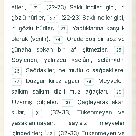
۝
etleri,
(22-23) Saklı inciler gibi, iri
21
۝
gözlü hûriler,
(22-23) Saklı inciler gibi,
22
۝
iri gözlü hûriler,
Yaptıklarına karşılık
23
۝
olarak (verilir).
Orada boş bir söz ve
24
۝
günaha sokan bir laf işitmezler.
25
Söylenen, yalnızca «selâm, selâm»dır.
۝
Sağdakiler, ne mutlu o sağdakilere!
26
۝
۝
Düzgün kiraz ağacı,
Meyveleri
27
28
۝
salkım salkım dizili muz ağaçları,
29
۝
Uzamış gölgeler,
Çağlayarak akan
30
۝
sular,
(32-33) Tükenmeyen ve
31
yasaklanmayan, sayısız meyveler
۝
içindedirler;
(32-33) Tükenmeyen ve
32