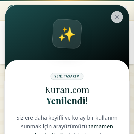
✨
۞
translate
remove
add
Aa
YENI TASARIM
Kuran.com
Vakia Suresi
Yenilendi!
TÜRKÇE - DIYANET VAKFI
Sizlere daha keyifli ve kolay bir kullanım
sunmak için arayüzümüzü
tamamen