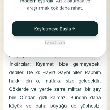
modernleştirdik.
Artık okumak ve
Hamd, göklerde ve yerde bulunanların
araştırmak çok daha rahat.
hepsinin sahibi olan Allah´a mahsustur.
Ahirette de hamd O´na mahsustur. O,
Keşfetmeye Başla
hikmet sahibidir, (her şeyden) haberi
۝
olandır.
Yerin içine gireni ve ondan
1
Sonra İncele
çıkanı, gökten ineni, oraya çıkanı bilir. O,
۝
esirgeyendir, bağışlayandır.
2
İnkârcılar: Kıyamet bize gelmeyecek,
dediler. De ki: Hayır! Gaybı bilen Rabbim
hakkı için o, mutlaka size gelecektir.
Göklerde ve yerde zerre miktarı bir şey
bile O´ndan gizli kalmaz. Bundan daha
küçük ve daha büyüğü de şüphesiz,