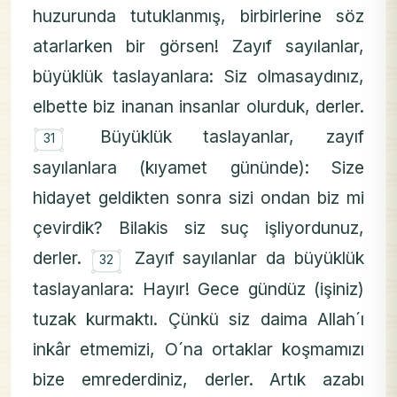
huzurunda tutuklanmış, birbirlerine söz
atarlarken bir görsen! Zayıf sayılanlar,
büyüklük taslayanlara: Siz olmasaydınız,
elbette biz inanan insanlar olurduk, derler.
۝
Büyüklük taslayanlar, zayıf
31
sayılanlara (kıyamet gününde): Size
hidayet geldikten sonra sizi ondan biz mi
çevirdik? Bilakis siz suç işliyordunuz,
۝
derler.
Zayıf sayılanlar da büyüklük
32
taslayanlara: Hayır! Gece gündüz (işiniz)
tuzak kurmaktı. Çünkü siz daima Allah´ı
inkâr etmemizi, O´na ortaklar koşmamızı
bize emrederdiniz, derler. Artık azabı