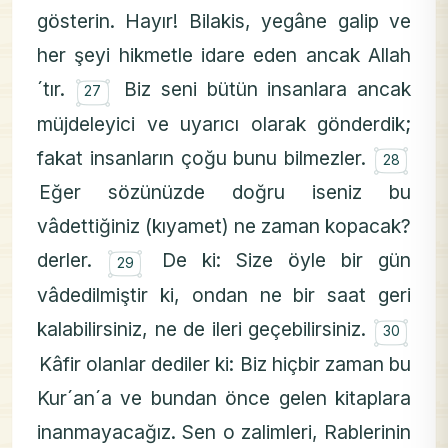
gösterin. Hayır! Bilakis, yegâne galip ve
her şeyi hikmetle idare eden ancak Allah
۝
´tır.
Biz seni bütün insanlara ancak
27
müjdeleyici ve uyarıcı olarak gönderdik;
۝
fakat insanların çoğu bunu bilmezler.
28
Eğer sözünüzde doğru iseniz bu
vâdettiğiniz (kıyamet) ne zaman kopacak?
۝
derler.
De ki: Size öyle bir gün
29
vâdedilmiştir ki, ondan ne bir saat geri
۝
kalabilirsiniz, ne de ileri geçebilirsiniz.
30
Kâfir olanlar dediler ki: Biz hiçbir zaman bu
Kur´an´a ve bundan önce gelen kitaplara
inanmayacağız. Sen o zalimleri, Rablerinin