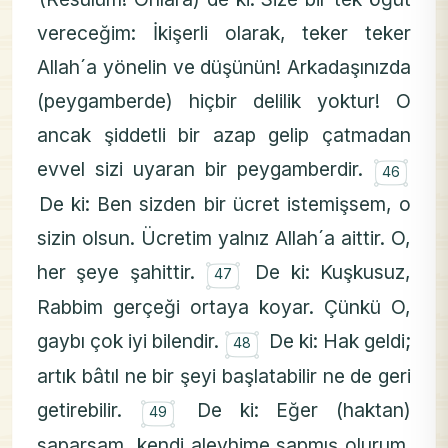
vereceğim: İkişerli olarak, teker teker
Allah´a yönelin ve düşünün! Arkadaşınızda
(peygamberde) hiçbir delilik yoktur! O
ancak şiddetli bir azap gelip çatmadan
۝
evvel sizi uyaran bir peygamberdir.
46
De ki: Ben sizden bir ücret istemişsem, o
sizin olsun. Ücretim yalnız Allah´a aittir. O,
۝
her şeye şahittir.
De ki: Kuşkusuz,
47
Rabbim gerçeği ortaya koyar. Çünkü O,
۝
gaybı çok iyi bilendir.
De ki: Hak geldi;
48
artık bâtıl ne bir şeyi başlatabilir ne de geri
۝
getirebilir.
De ki: Eğer (haktan)
49
saparsam, kendi aleyhime sapmış olurum.