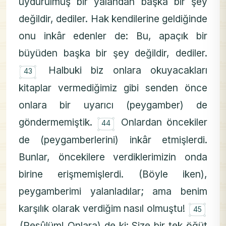
uydurulmuş bir yalandan başka bir şey
değildir, dediler. Hak kendilerine geldiğinde
onu inkâr edenler de: Bu, apaçık bir
büyüden başka bir şey değildir, dediler.
۝
Halbuki biz onlara okuyacakları
43
kitaplar vermediğimiz gibi senden önce
onlara bir uyarıcı (peygamber) de
۝
göndermemiştik.
Onlardan öncekiler
44
de (peygamberlerini) inkâr etmişlerdi.
Bunlar, öncekilere verdiklerimizin onda
birine erişmemişlerdi. (Böyle iken),
peygamberimi yalanladılar; ama benim
۝
karşılık olarak verdiğim nasıl olmuştu!
45
(Resûlüm! Onlara) de ki: Size bir tek öğüt