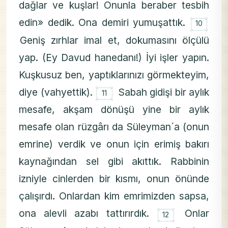
dağlar ve kuşlar! Onunla beraber tesbih
۝
edin» dedik. Ona demiri yumuşattık.
10
Geniş zırhlar imal et, dokumasını ölçülü
yap. (Ey Davud hanedanı!) İyi işler yapın.
Kuşkusuz ben, yaptıklarınızı görmekteyim,
۝
diye (vahyettik).
Sabah gidişi bir aylık
11
mesafe, akşam dönüşü yine bir aylık
mesafe olan rüzgârı da Süleyman´a (onun
emrine) verdik ve onun için erimiş bakırı
kaynağından sel gibi akıttık. Rabbinin
izniyle cinlerden bir kısmı, onun önünde
çalışırdı. Onlardan kim emrimizden sapsa,
۝
ona alevli azabı tattırırdık.
Onlar
12