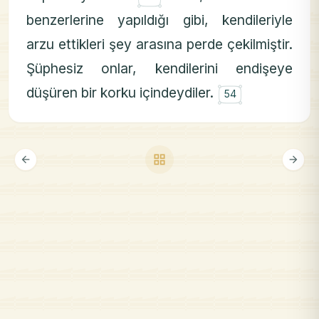
benzerlerine yapıldığı gibi, kendileriyle
arzu ettikleri şey arasına perde çekilmiştir.
Şüphesiz onlar, kendilerini endişeye
۝
düşüren bir korku içindeydiler.
54
grid_view
arrow_back
arrow_forward