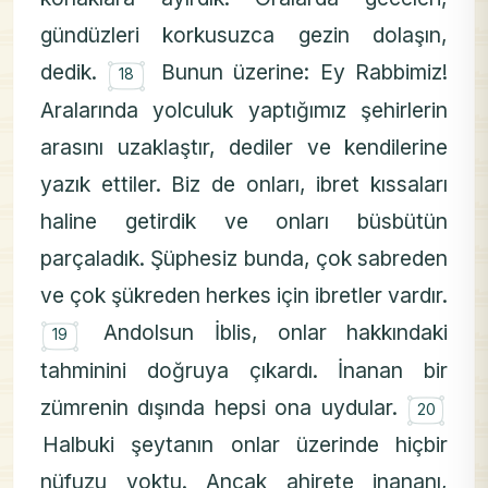
gündüzleri korkusuzca gezin dolaşın,
۝
dedik.
Bunun üzerine: Ey Rabbimiz!
18
Aralarında yolculuk yaptığımız şehirlerin
arasını uzaklaştır, dediler ve kendilerine
yazık ettiler. Biz de onları, ibret kıssaları
haline getirdik ve onları büsbütün
parçaladık. Şüphesiz bunda, çok sabreden
ve çok şükreden herkes için ibretler vardır.
۝
Andolsun İblis, onlar hakkındaki
19
tahminini doğruya çıkardı. İnanan bir
۝
zümrenin dışında hepsi ona uydular.
20
Halbuki şeytanın onlar üzerinde hiçbir
nüfuzu yoktu. Ancak ahirete inananı,