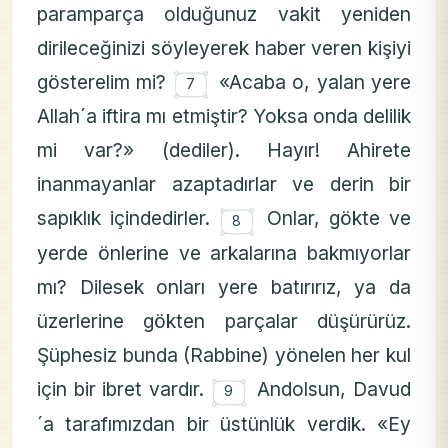
paramparça olduğunuz vakit yeniden
dirileceğinizi söyleyerek haber veren kişiyi
۝
gösterelim mi?
«Acaba o, yalan yere
7
Allah´a iftira mı etmiştir? Yoksa onda delilik
mi var?» (dediler). Hayır! Ahirete
inanmayanlar azaptadırlar ve derin bir
۝
sapıklık içindedirler.
Onlar, gökte ve
8
yerde önlerine ve arkalarına bakmıyorlar
mı? Dilesek onları yere batırırız, ya da
üzerlerine gökten parçalar düşürürüz.
Şüphesiz bunda (Rabbine) yönelen her kul
۝
için bir ibret vardır.
Andolsun, Davud
9
´a tarafımızdan bir üstünlük verdik. «Ey