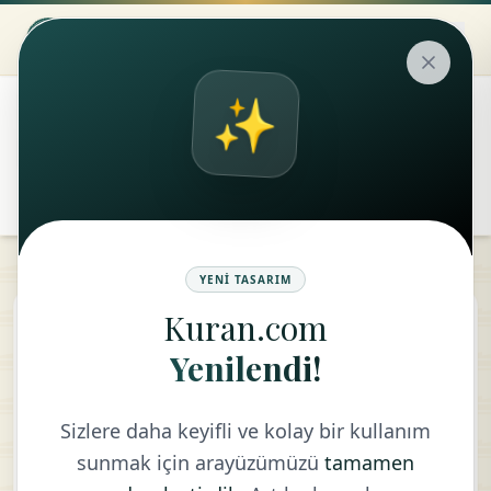
✨
۞
translate
remove
add
Aa
YENI TASARIM
Kuran.com
Sebe Suresi
Yenilendi!
TÜRKÇE - DIYANET VAKFI
Sizlere daha keyifli ve kolay bir kullanım
sunmak için arayüzümüzü
tamamen