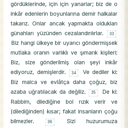
gördüklerinde, için için yanarlar; biz de o
inkâr edenlerin boyunlarına demir halkalar
takarız. Onlar ancak yapmakta oldukları
۝
günahları yüzünden cezalandırılırlar.
33
Biz hangi ülkeye bir uyarıcı göndermişsek
mutlaka oranın varlıklı ve şımarık kişileri:
Biz, size gönderilmiş olan şeyi inkâr
۝
ediyoruz, demişlerdir.
Ve dediler ki:
34
Biz malca ve evlâtça daha çoğuz, biz
۝
azaba uğratılacak da değiliz.
De ki:
35
Rabbim, dilediğine bol rızık verir ve
(dilediğinden) kısar; fakat insanların çoğu
۝
bilmezler.
Sizi huzurumuza
36