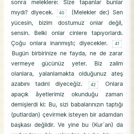
sonra meleklere: Size tapanlar bunlar
۝
mıydı? diyecek.
(Melekler de:) Sen
40
yücesin, bizim dostumuz onlar değil,
sensin. Belki onlar cinlere tapıyorlardı.
۝
Çoğu onlara inanmıştı; diyecekler.
41
Bugün birbirinize ne fayda, ne de zarar
vermeye gücünüz yeter. Biz zalim
olanlara, yalanlamakta olduğunuz ateş
۝
azabını tadın! diyeceğiz.
Onlara
42
apaçık âyetlerimiz okunduğu zaman
demişlerdi ki: Bu, sizi babalarınızın taptığı
(putlardan) çevirmek isteyen bir adamdan
başkası değildir. Ve yine bu (Kur´an) da