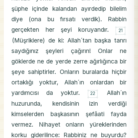
şüphe içinde kalandan ayırdedip bilelim
diye (ona bu fırsatı verdik). Rabbin
۝
gerçekten her şeyi koruyandır.
21
(Müşriklere) de ki: Allah´tan başka tanrı
saydığınız şeyleri çağırın! Onlar ne
göklerde ne de yerde zerre ağırlığınca bir
şeye sahiptirler. Onların buralarda hiçbir
ortaklığı yoktur, Allah´ın onlardan bir
۝
yardımcısı da yoktur.
Allah´ın
22
huzurunda, kendisinin izin verdiği
kimselerden başkasının şefâati fayda
vermez. Nihayet onların yüreklerinden
korku giderilince: Rabbiniz ne buyurdu?