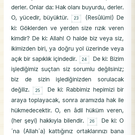
derler. Onlar da: Hak olanı buyurdu, derler.
۝
O, yücedir, büyüktür.
(Resûlüm!) De
23
ki: Göklerden ve yerden size rızık veren
kimdir? De ki: Allah! O halde biz veya siz,
ikimizden biri, ya doğru yol üzerinde veya
۝
açık bir sapıklık içindedir.
De ki: Bizim
24
işlediğimiz suçtan siz sorumlu değilsiniz;
biz de sizin işlediğinizden sorulacak
۝
değiliz.
De ki: Rabbimiz hepimizi bir
25
araya toplayacak, sonra aramızda hak ile
hükmedecektir. O, en âdil hüküm veren,
۝
(her şeyi) hakkıyla bilendir.
De ki: O
26
´na (Allah´a) kattığınız ortaklarınızı bana