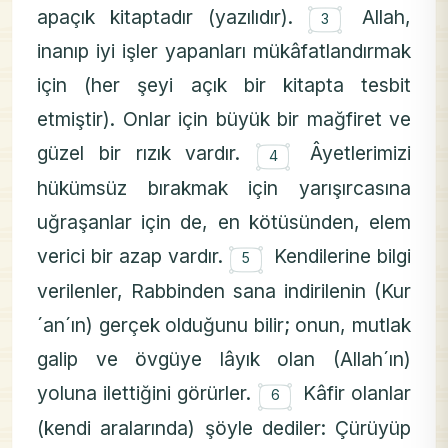
۝
apaçık kitaptadır (yazılıdır).
Allah,
3
inanıp iyi işler yapanları mükâfatlandırmak
için (her şeyi açık bir kitapta tesbit
etmiştir). Onlar için büyük bir mağfiret ve
۝
güzel bir rızık vardır.
Âyetlerimizi
4
hükümsüz bırakmak için yarışırcasına
uğraşanlar için de, en kötüsünden, elem
۝
verici bir azap vardır.
Kendilerine bilgi
5
verilenler, Rabbinden sana indirilenin (Kur
´an´ın) gerçek olduğunu bilir; onun, mutlak
galip ve övgüye lâyık olan (Allah´ın)
۝
yoluna ilettiğini görürler.
Kâfir olanlar
6
(kendi aralarında) şöyle dediler: Çürüyüp