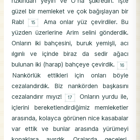
rızkından yeyin ve O´na şükredin. İşte
güzel bir memleket ve çok bağışlayan bir
۝
Rab!
Ama onlar yüz çevirdiler. Bu
15
yüzden üzerlerine Arim selini gönderdik.
Onların iki bahçesini, buruk yemişli, acı
ılgınlı ve içinde biraz da sedir ağacı
۝
bulunan iki (harap) bahçeye çevirdik.
16
Nankörlük ettikleri için onları böyle
cezalandırdık. Biz nankörden başkasını
۝
cezalandırır mıyız!
Onların yurdu ile,
17
içlerini bereketlendirdiğimiz memleketler
arasında, kolayca görünen nice kasabalar
var ettik ve bunlar arasında yürümeyi
konaklara ayırdık. Oralarda geceleri,