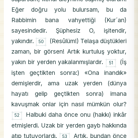
Eğer doğru yolu bulursam, bu da
Rabbimin bana vahyettiği (Kur´an)
sayesindedir. Şüphesiz O, işitendir,
۝
yakındır.
(Resûlüm!) Telaşa düştükleri
50
zaman, bir görsen! Artık kurtuluş yoktur,
۝
yakın bir yerden yakalanmışlardır.
(İş
51
işten geçtikten sonra:) «Ona inandık»
demişlerdir, ama uzak yerden (dünya
hayatı gelip geçtikten sonra) imana
kavuşmak onlar için nasıl mümkün olur?
۝
Halbuki daha önce onu (hakkı) inkâr
52
etmişlerdi. Uzak bir yerden gayb hakkında
۝
atıp tutuyorlardı.
Artık, bundan önce
53