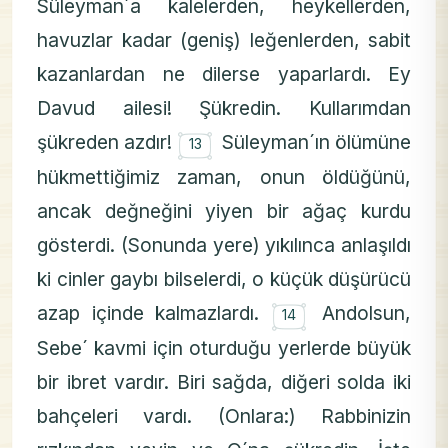
Süleyman´a kalelerden, heykellerden,
havuzlar kadar (geniş) leğenlerden, sabit
kazanlardan ne dilerse yaparlardı. Ey
Davud ailesi! Şükredin. Kullarımdan
۝
şükreden azdır!
Süleyman´ın ölümüne
13
hükmettiğimiz zaman, onun öldüğünü,
ancak değneğini yiyen bir ağaç kurdu
gösterdi. (Sonunda yere) yıkılınca anlaşıldı
ki cinler gaybı bilselerdi, o küçük düşürücü
۝
azap içinde kalmazlardı.
Andolsun,
14
Sebe´ kavmi için oturduğu yerlerde büyük
bir ibret vardır. Biri sağda, diğeri solda iki
bahçeleri vardı. (Onlara:) Rabbinizin