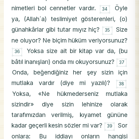
۝
nimetleri bol cennetler vardır.
Öyle
34
ya, (Allah´a) teslimiyet gösterenleri, (o)
۝
günahkârlar gibi tutar mıyız hiç?
Size
35
ne oluyor? Ne biçim hüküm veriyorsunuz?
۝
Yoksa size ait bir kitap var da, (bu
36
۝
bâtıl inanışları) onda mı okuyorsunuz?
37
Onda, beğendiğiniz her şey sizin için
۝
mutlaka vardır (diye mi yazılı)?
38
Yoksa, «Ne hükmederseniz mutlaka
sizindir» diye sizin lehinize olarak
tarafımızdan verilmiş, kıyamet gününe
۝
kadar geçerli kesin sözler mi var?
Sor
39
onlara: Bu iddiayı onların hangisi