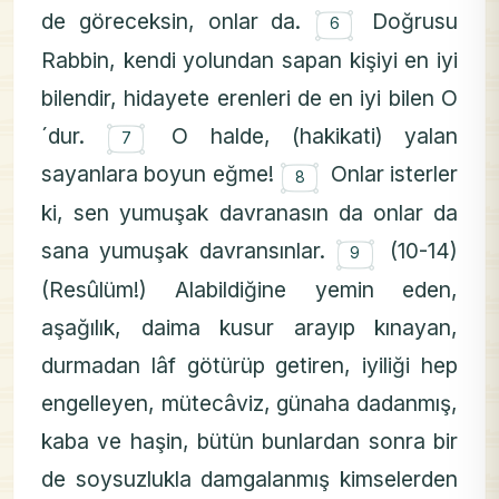
۝
de göreceksin, onlar da.
Doğrusu
6
Rabbin, kendi yolundan sapan kişiyi en iyi
bilendir, hidayete erenleri de en iyi bilen O
۝
´dur.
O halde, (hakikati) yalan
7
۝
sayanlara boyun eğme!
Onlar isterler
8
ki, sen yumuşak davranasın da onlar da
۝
sana yumuşak davransınlar.
(10-14)
9
(Resûlüm!) Alabildiğine yemin eden,
aşağılık, daima kusur arayıp kınayan,
durmadan lâf götürüp getiren, iyiliği hep
engelleyen, mütecâviz, günaha dadanmış,
kaba ve haşin, bütün bunlardan sonra bir
de soysuzlukla damgalanmış kimselerden