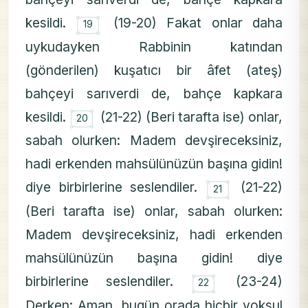
۝
kesildi.
(19-20) Fakat onlar daha
19
uykudayken Rabbinin katından
(gönderilen) kuşatıcı bir âfet (ateş)
bahçeyi sarıverdi de, bahçe kapkara
۝
kesildi.
(21-22) (Beri tarafta ise) onlar,
20
sabah olurken: Madem devşireceksiniz,
hadi erkenden mahsülünüzün başına gidin!
۝
diye birbirlerine seslendiler.
(21-22)
21
(Beri tarafta ise) onlar, sabah olurken:
Madem devşireceksiniz, hadi erkenden
mahsülünüzün başına gidin! diye
۝
birbirlerine seslendiler.
(23-24)
22
Derken: Aman, bugün orada hiçbir yoksul