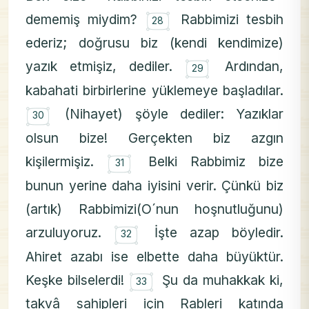
۝
dememiş miydim?
Rabbimizi tesbih
28
ederiz; doğrusu biz (kendi kendimize)
۝
yazık etmişiz, dediler.
Ardından,
29
kabahati birbirlerine yüklemeye başladılar.
۝
(Nihayet) şöyle dediler: Yazıklar
30
olsun bize! Gerçekten biz azgın
۝
kişilermişiz.
Belki Rabbimiz bize
31
bunun yerine daha iyisini verir. Çünkü biz
(artık) Rabbimizi(O´nun hoşnutluğunu)
۝
arzuluyoruz.
İşte azap böyledir.
32
Ahiret azabı ise elbette daha büyüktür.
۝
Keşke bilselerdi!
Şu da muhakkak ki,
33
takvâ sahipleri için Rableri katında