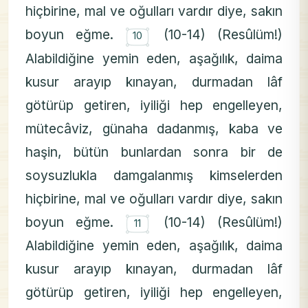
hiçbirine, mal ve oğulları vardır diye, sakın
۝
boyun eğme.
(10-14) (Resûlüm!)
10
Alabildiğine yemin eden, aşağılık, daima
kusur arayıp kınayan, durmadan lâf
götürüp getiren, iyiliği hep engelleyen,
mütecâviz, günaha dadanmış, kaba ve
haşin, bütün bunlardan sonra bir de
soysuzlukla damgalanmış kimselerden
hiçbirine, mal ve oğulları vardır diye, sakın
۝
boyun eğme.
(10-14) (Resûlüm!)
11
Alabildiğine yemin eden, aşağılık, daima
kusur arayıp kınayan, durmadan lâf
götürüp getiren, iyiliği hep engelleyen,