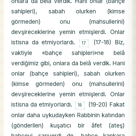
onlara da belâ verdik. Hani onlar (bahçe
sahipleri), sabah olurken (kimse
görmeden) onu (mahsullerini)
devşireceklerine yemin etmişlerdi. Onlar
۝
istisna da etmiyorlardı.
(17-18) Biz,
17
vaktiyle «bahçe sahipleri»ne belâ
verdiğimiz gibi, onlara da belâ verdik. Hani
onlar (bahçe sahipleri), sabah olurken
(kimse görmeden) onu (mahsullerini)
devşireceklerine yemin etmişlerdi. Onlar
۝
istisna da etmiyorlardı.
(19-20) Fakat
18
onlar daha uykudayken Rabbinin katından
(gönderilen) kuşatıcı bir âfet (ateş)
bahçeyi sarıverdi de, bahçe kapkara