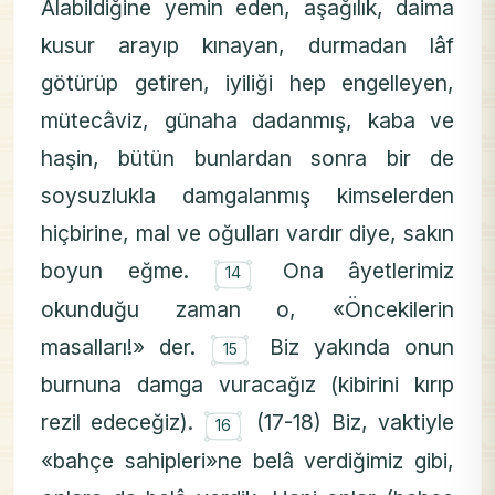
Alabildiğine yemin eden, aşağılık, daima
kusur arayıp kınayan, durmadan lâf
götürüp getiren, iyiliği hep engelleyen,
mütecâviz, günaha dadanmış, kaba ve
haşin, bütün bunlardan sonra bir de
soysuzlukla damgalanmış kimselerden
hiçbirine, mal ve oğulları vardır diye, sakın
۝
boyun eğme.
Ona âyetlerimiz
14
okunduğu zaman o, «Öncekilerin
۝
masalları!» der.
Biz yakında onun
15
burnuna damga vuracağız (kibirini kırıp
۝
rezil edeceğiz).
(17-18) Biz, vaktiyle
16
«bahçe sahipleri»ne belâ verdiğimiz gibi,