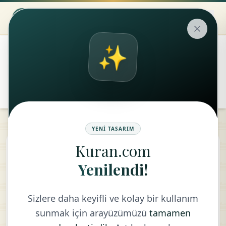
✨
۞
translate
remove
add
Aa
YENI TASARIM
Kuran.com
Kalem Suresi
Yenilendi!
TÜRKÇE - DIYANET VAKFI
Sizlere daha keyifli ve kolay bir kullanım
sunmak için arayüzümüzü
tamamen