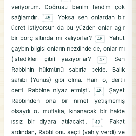
veriyorum. Doğrusu benim fendim çok
۝
sağlamdır!
Yoksa sen onlardan bir
45
ücret istiyorsun da bu yüzden onlar ağır
۝
bir borç altında mı kalıyorlar?
Yahut
46
gaybın bilgisi onların nezdinde de, onlar mı
۝
(istedikleri gibi) yazıyorlar?
Sen
47
Rabbinin hükmünü sabırla bekle. Balık
sahibi (Yunus) gibi olma. Hani o, dertli
۝
dertli Rabbine niyaz etmişti.
Şayet
48
Rabbinden ona bir nimet yetişmemiş
olsaydı o, mutlaka, kınanacak bir halde
۝
ıssız bir diyara atılacaktı.
Fakat
49
ardından, Rabbi onu seçti (vahiy verdi) ve