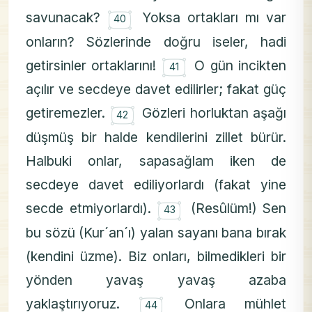
۝
savunacak?
Yoksa ortakları mı var
40
onların? Sözlerinde doğru iseler, hadi
۝
getirsinler ortaklarını!
O gün incikten
41
açılır ve secdeye davet edilirler; fakat güç
۝
getiremezler.
Gözleri horluktan aşağı
42
düşmüş bir halde kendilerini zillet bürür.
Halbuki onlar, sapasağlam iken de
secdeye davet ediliyorlardı (fakat yine
۝
secde etmiyorlardı).
(Resûlüm!) Sen
43
bu sözü (Kur´an´ı) yalan sayanı bana bırak
(kendini üzme). Biz onları, bilmedikleri bir
yönden yavaş yavaş azaba
۝
yaklaştırıyoruz.
Onlara mühlet
44