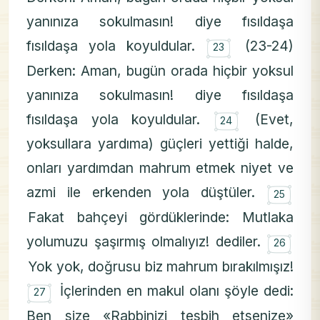
yanınıza sokulmasın! diye fısıldaşa
۝
fısıldaşa yola koyuldular.
(23-24)
23
Derken: Aman, bugün orada hiçbir yoksul
yanınıza sokulmasın! diye fısıldaşa
۝
fısıldaşa yola koyuldular.
(Evet,
24
yoksullara yardıma) güçleri yettiği halde,
onları yardımdan mahrum etmek niyet ve
۝
azmi ile erkenden yola düştüler.
25
Fakat bahçeyi gördüklerinde: Mutlaka
۝
yolumuzu şaşırmış olmalıyız! dediler.
26
Yok yok, doğrusu biz mahrum bırakılmışız!
۝
İçlerinden en makul olanı şöyle dedi:
27
Ben size «Rabbinizi tesbih etsenize»