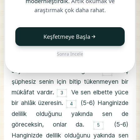
modernleştirdik.
Artık okumak ve
(1-2) Nûn. Kaleme ve (kalem tutanların)
araştırmak çok daha rahat.
yazdıklarına andolsun ki (Resûlüm), sen -
Rabbinin nimeti sayesinde- mecnun
۝
Keşfetmeye Başla
değilsin.
(1-2) Nûn. Kaleme ve (kalem
1
tutanların) yazdıklarına andolsun ki
Sonra İncele
(Resûlüm), sen -Rabbinin nimeti
۝
sayesinde- mecnun değilsin.
Hiç
2
şüphesiz senin için bitip tükenmeyen bir
۝
mükâfat vardır.
Ve sen elbette yüce
3
۝
bir ahlâk üzeresin.
(5-6) Hanginizde
4
delilik olduğunu yakında sen de
۝
göreceksin, onlar da.
(5-6)
5
Hanginizde delilik olduğunu yakında sen