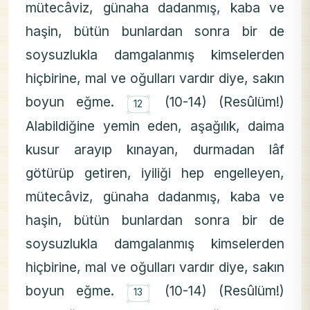
mütecâviz, günaha dadanmış, kaba ve
haşin, bütün bunlardan sonra bir de
soysuzlukla damgalanmış kimselerden
hiçbirine, mal ve oğulları vardır diye, sakın
۝
boyun eğme.
(10-14) (Resûlüm!)
12
Alabildiğine yemin eden, aşağılık, daima
kusur arayıp kınayan, durmadan lâf
götürüp getiren, iyiliği hep engelleyen,
mütecâviz, günaha dadanmış, kaba ve
haşin, bütün bunlardan sonra bir de
soysuzlukla damgalanmış kimselerden
hiçbirine, mal ve oğulları vardır diye, sakın
۝
boyun eğme.
(10-14) (Resûlüm!)
13