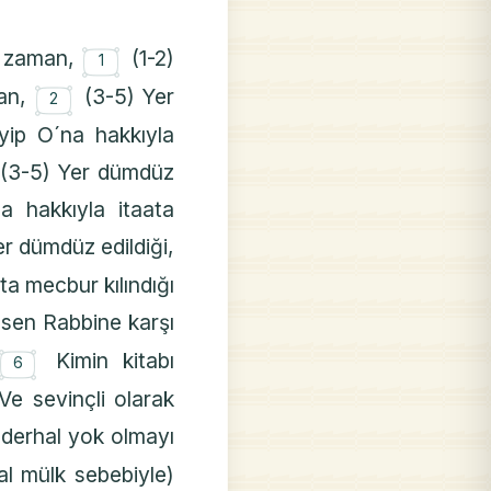
۝
ği zaman,
(1-2)
1
۝
man,
(3-5) Yer
2
eyip O´na hakkıyla
(3-5) Yer dümdüz
na hakkıyla itaata
er dümdüz edildiği,
ta mecbur kılındığı
 sen Rabbine karşı
۝
Kimin kitabı
6
Ve sevinçli olarak
, derhal yok olmayı
mal mülk sebebiyle)