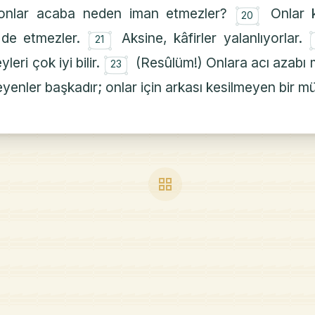
۝
onlar acaba neden iman etmezler?
Onlar 
20
۝
de etmezler.
Aksine, kâfirler yalanlıyorlar.
21
۝
yleri çok iyi bilir.
(Resûlüm!) Onlara acı azabı 
23
leyenler başkadır; onlar için arkası kesilmeyen bir m
grid_view