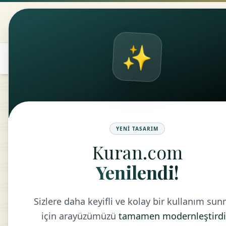
Kuran.com
ANASAYFA
KUR
✨
۞
translate
YENI TASARIM
Kuran.com
Yenilendi!
Sizlere daha keyifli ve kolay bir kullanım su
için arayüzümüzü
tamamen modernleştirdi