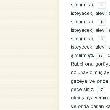
۝
şımarmıştı.
10
isteyecek; alevli 
۝
şımarmıştı.
11
isteyecek; alevli 
۝
şımarmıştı.
12
isteyecek; alevli 
۝
şımarmıştı.
O
13
Rabbi onu görüy
dolunay olmuş aya
geceye ve onda b
۝
geçersiniz.
17
olmuş aya yemin e
ve onda basan kar