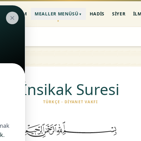
AN-I KERIM
MEALLER MENÜSÜ
HADIS
SIYER
İL
▼
İnsikak Suresi
TÜRKÇE - DIYANET VAKFI
nmak
k.