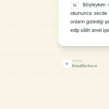
۝
Böyleyken 
19
okununca secde 
onların gizlediği şe
edip sâlih amel iş
ÖNCEKI
arrow_back
Mutaffifin Suresi