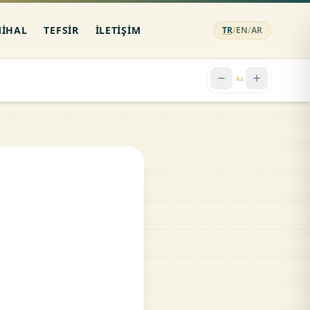
MIHAL
TEFSIR
İLETIŞIM
TR
/
EN
/
AR
remove
add
Aa