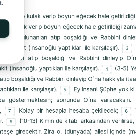
t.
ğı, Rabbine kulak verip boyun eğecek hale getirildi
bbine kulak verip boyun eğecek hale getirildiği za
içinde bulunanları atıp boşaldığı ve Rabbini dinl
۝
dığı vakit (insanoğlu yaptıkları ile karşılaşır).
3
bulunanları atıp boşaldığı ve Rabbini dinleyip O´
۝
kit (insanoğlu yaptıkları ile karşılaşır).
(3-5) Y
4
 atıp boşaldığı ve Rabbini dinleyip O´na hakkıyla itaa
۝
ptıkları ile karşılaşır).
Ey insan! Şüphe yok ki
5
ba göstermektesin; sonunda O´na varacaksın.
۝
۝
e,
Kolay bir hesapla hesaba çekilecek;
7
8
۝
ir.
(10-13) Kimin de kitabı arkasından verilirse
9
ateşe girecektir. Zira o, (dünyada) ailesi içinde (