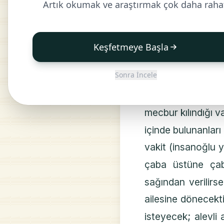
Artık okumak ve araştırmak çok daha raha
(1-2) Gök yarıldı
Gök yarıldığı, Ra
Keşfetmeye Başla
dümdüz edildiği, 
Sonra İncele
itaata mecbur kılın
edildiği, içinde 
mecbur kılındığı va
içinde bulunanları
vakit (insanoğlu ya
çaba üstüne ça
sağından verilirs
ailesine dönecekt
isteyecek; alevli 