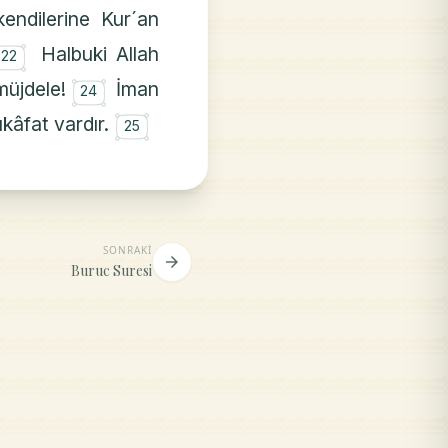
kendilerine Kur´an
۝
Halbuki Allah
22
۝
müjdele!
İman
24
۝
ükâfat vardır.
25
SONRAKI
arrow_forward
Buruc Suresi