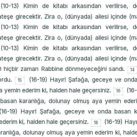
(10-13) Kimin de kitabı arkasından verilirse, 
ateşe girecektir. Zira o, (dünyada) ailesi içinde (
(10-13) Kimin de kitabı arkasından verilirse, 
ateşe girecektir. Zira o, (dünyada) ailesi içinde (
(10-13) Kimin de kitabı arkasından verilirse, 
ateşe girecektir. Zira o, (dünyada) ailesi içinde (
 hiçbir zaman Rabbine dönmeyeceğini sandı.
14
۝
ordu.
(16-19) Hayır! Şafağa, geceye ve onda
15
۝
 yemin ederim ki, halden hale geçersiniz.
(16
16
asan karanlığa, dolunay olmuş aya yemin ederi
(16-19) Hayır! Şafağa, geceye ve onda basan k
۝
derim ki, halden hale geçersiniz.
(16-19) Hay
18
anlığa, dolunay olmuş aya yemin ederim ki, halde