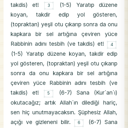
۝
takdis) et!
(1-5) Yaratıp düzene
3
koyan, takdir edip yol gösteren,
(topraktan) yeşil otu çıkarıp sonra da onu
kapkara bir sel artığına çeviren yüce
۝
Rabbinin adını tesbih (ve takdis) et!
4
(1-5) Yaratıp düzene koyan, takdir edip
yol gösteren, (topraktan) yeşil otu çıkarıp
sonra da onu kapkara bir sel artığına
çeviren yüce Rabbinin adını tesbih (ve
۝
takdis) et!
(6-7) Sana (Kur´an´ı)
5
okutacağız; artık Allah´ın dilediği hariç,
sen hiç unutmayacaksın. Şüphesiz Allah,
۝
açığı ve gizleneni bilir.
(6-7) Sana
6