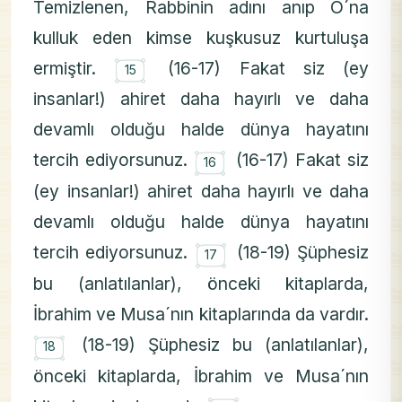
Temizlenen, Rabbinin adını anıp O´na
kulluk eden kimse kuşkusuz kurtuluşa
۝
ermiştir.
(16-17) Fakat siz (ey
15
insanlar!) ahiret daha hayırlı ve daha
devamlı olduğu halde dünya hayatını
۝
tercih ediyorsunuz.
(16-17) Fakat siz
16
(ey insanlar!) ahiret daha hayırlı ve daha
devamlı olduğu halde dünya hayatını
۝
tercih ediyorsunuz.
(18-19) Şüphesiz
17
bu (anlatılanlar), önceki kitaplarda,
İbrahim ve Musa´nın kitaplarında da vardır.
۝
(18-19) Şüphesiz bu (anlatılanlar),
18
önceki kitaplarda, İbrahim ve Musa´nın