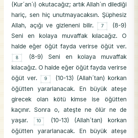
(Kur´an´ı) okutacağız; artık Allah´ın dilediği
hariç, sen hiç unutmayacaksın. Şüphesiz
۝
Allah, açığı ve gizleneni bilir.
(8-9)
7
Seni en kolaya muvaffak kılacağız. O
halde eğer öğüt fayda verirse öğüt ver.
۝
(8-9) Seni en kolaya muvaffak
8
kılacağız. O halde eğer öğüt fayda verirse
۝
öğüt ver.
(10-13) (Allah´tan) korkan
9
öğütten yararlanacak. En büyük ateşe
girecek olan kötü kimse ise öğütten
kaçınır. Sonra o, ateşte ne ölür ne de
۝
yaşar.
(10-13) (Allah´tan) korkan
10
öğütten yararlanacak. En büyük ateşe