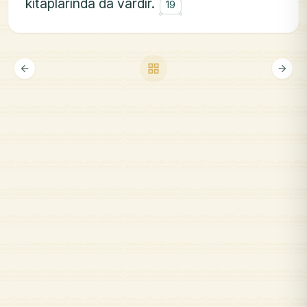
۝
kitaplarında da vardır.
19
grid_view
arrow_back
arrow_forward