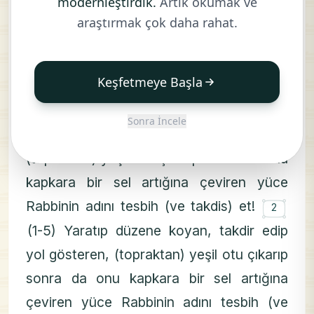
modernleştirdik.
Artık okumak ve
(1-5) Yaratıp düzene koyan, takdir edip
araştırmak çok daha rahat.
yol gösteren, (topraktan) yeşil otu çıkarıp
sonra da onu kapkara bir sel artığına
Keşfetmeye Başla
çeviren yüce Rabbinin adını tesbih (ve
۝
takdis) et!
(1-5) Yaratıp düzene
1
Sonra İncele
koyan, takdir edip yol gösteren,
(topraktan) yeşil otu çıkarıp sonra da onu
kapkara bir sel artığına çeviren yüce
۝
Rabbinin adını tesbih (ve takdis) et!
2
(1-5) Yaratıp düzene koyan, takdir edip
yol gösteren, (topraktan) yeşil otu çıkarıp
sonra da onu kapkara bir sel artığına
çeviren yüce Rabbinin adını tesbih (ve