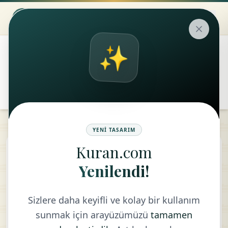
✨
۞
translate
remove
add
Aa
YENI TASARIM
Kuran.com
Ala Suresi
Yenilendi!
TÜRKÇE - DIYANET VAKFI
Sizlere daha keyifli ve kolay bir kullanım
sunmak için arayüzümüzü
tamamen