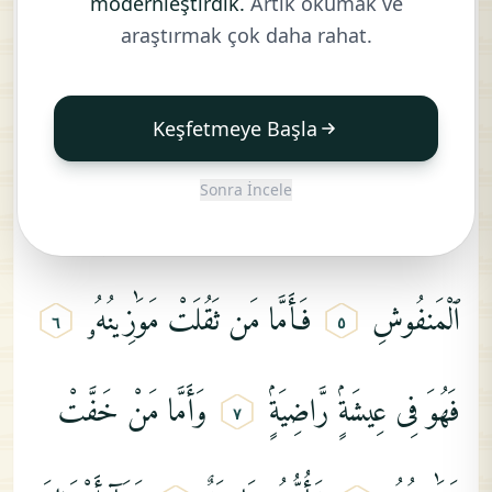
modernleştirdik.
Artık okumak ve
ٱلْقَارِعَةُ
مَا
ٱلْقَارِعَةُ
وَمَآ
أَدْرَىٰكَ
مَا
araştırmak çok daha rahat.
٢
١
ٱلْقَارِعَةُ
يَوْمَ
يَكُونُ
ٱلنَّاسُ
كَٱلْفَرَاشِ
Keşfetmeye Başla
٣
Sonra İncele
ٱلْمَبْثُوثِ
وَتَكُونُ
ٱلْجِبَالُ
كَٱلْعِهْنِ
٤
ٱلْمَنفُوشِ
فَأَمَّا
مَن
ثَقُلَتْ
مَوَٰزِينُهُۥ
٦
٥
فَهُوَ
فِى
عِيشَةٍۢ
رَّاضِيَةٍۢ
وَأَمَّا
مَنْ
خَفَّتْ
٧