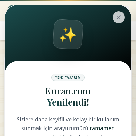
✨
tune
❋
play_arrow
YENI TASARIM
Kuran.com
Karia Suresi
Yenilendi!
سُوْرَۃُ القَارِعَة
Sizlere daha keyifli ve kolay bir kullanım
sunmak için arayüzümüzü
tamamen