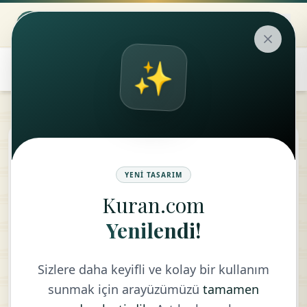
✨
tune
❋
play_arrow
YENI TASARIM
Kuran.com
Felak Suresi
Yenilendi!
سُوْرَۃُ الفَلَق
Sizlere daha keyifli ve kolay bir kullanım
sunmak için arayüzümüzü
tamamen