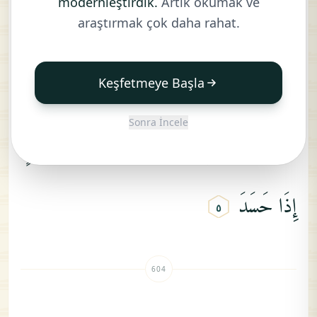
modernleştirdik.
Artık okumak ve
قُلْ
أَعُوذُ
بِرَبِّ
ٱلْفَلَقِ
مِن
شَرِّ
مَا
خَلَقَ
araştırmak çok daha rahat.
١
وَمِن
شَرِّ
غَاسِقٍ
إِذَا
وَقَبَ
وَمِن
Keşfetmeye Başla
٣
٢
Sonra İncele
شَرِّ
ٱلنَّفَّـٰثَـٰتِ
فِى
ٱلْعُقَدِ
وَمِن
شَرِّ
حَاسِدٍ
٤
إِذَا
حَسَدَ
٥
604