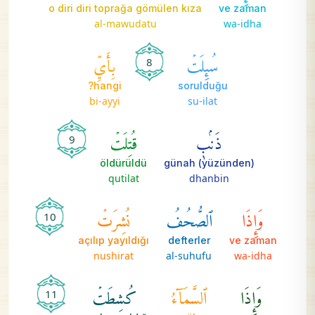
o diri diri toprağa gömülen kıza
ve zaman
al-mawudatu
wa-idha
سُئِلَتۡ
بِأَيِّ
8
hangi?
sorulduğu
bi-ayyi
su-ilat
ذَنۢبٖ
قُتِلَتۡ
9
öldürüldü
günah (yüzünden)
qutilat
dhanbin
وَإِذَا
ٱلصُّحُفُ
نُشِرَتۡ
10
açılıp yayıldığı
defterler
ve zaman
nushirat
al-suhufu
wa-idha
وَإِذَا
ٱلسَّمَآءُ
كُشِطَتۡ
11