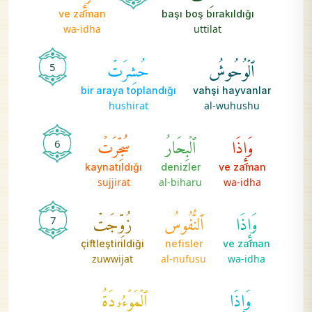
ve zaman
başı boş bırakıldığı
wa-idha
uttilat
ٱلۡوُحُوشُ
حُشِرَتۡ
5
bir araya toplandığı
vahşi hayvanlar
hushirat
al-wuhushu
وَإِذَا
ٱلۡبِحَارُ
سُجِّرَتۡ
6
kaynatıldığı
denizler
ve zaman
sujjirat
al-biharu
wa-idha
وَإِذَا
ٱلنُّفُوسُ
زُوِّجَتۡ
7
çiftleştirildiği
nefisler
ve zaman
zuwwijat
al-nufusu
wa-idha
وَإِذَا
ٱلۡمَوۡءُۥدَةُ