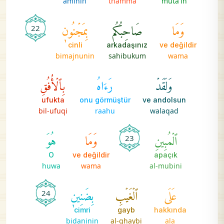
aminin
thamma
muta'in
وَمَا
صَاحِبُكُم
بِمَجۡنُونٖ
22
cinli
arkadaşınız
ve değildir
bimajnunin
sahibukum
wama
وَلَقَدۡ
رَءَاهُ
بِٱلۡأُفُقِ
ufukta
onu görmüştür
ve andolsun
bil-ufuqi
raahu
walaqad
ٱلۡمُبِينِ
وَمَا
هُوَ
23
O
ve değildir
apaçık
huwa
wama
al-mubini
عَلَى
ٱلۡغَيۡبِ
بِضَنِينٖ
24
cimri
gayb
hakkında
bidaninin
al-ghaybi
ala