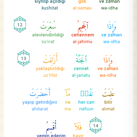
sıyrılıp açıldığı
gök
ve zaman
kushitat
al-samau
wa-idha
وَإِذَا
ٱلۡجَحِيمُ
سُعِّرَتۡ
12
alevlendirildiği
cehennem
ve zaman
su'irat
al-jahimu
wa-idha
وَإِذَا
ٱلۡجَنَّةُ
أُزۡلِفَتۡ
13
yaklaştırıldığı
cennet
ve zaman
uz'lifat
al-janatu
wa-idha
عَلِمَتۡ
نَفۡسٞ
مَّآ
أَحۡضَرَتۡ
yapıp getirdiğini
ne
her can
bilir
ahdarat
ma
nafsun
alimat
فَلَآ
أُقۡسِمُ
14
yemin ederim
hayır