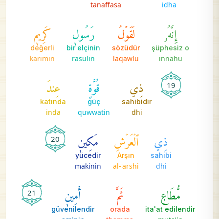
tanaffasa
idha
إِنَّهُۥ
لَقَوۡلُ
رَسُولٖ
كَرِيمٖ
değerli
bir elçinin
sözüdür
şüphesiz o
karimin
rasulin
laqawlu
innahu
ذِي
قُوَّةٍ
عِندَ
19
katında
güç
sahibidir
inda
quwwatin
dhi
ذِي
ٱلۡعَرۡشِ
مَكِينٖ
20
yücedir
Arşın
sahibi
makinin
al-'arshi
dhi
مُّطَاعٖ
ثَمَّ
أَمِينٖ
21
güvenilendir
orada
ita'at edilendir