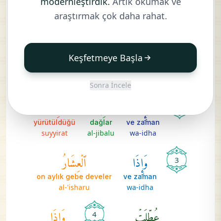
modernleştirdik.
Artık okumak ve
büzüldüğü
güneş
zaman
araştırmak çok daha rahat.
kuwwirat
al-shamsu
idha
وَإِذَا
ٱلنُّجُومُ
ٱنكَدَرَتۡ
Keşfetmeye Başla
kararıp döküldüğü
yıldızlar
ve zaman
inkadarat
al-nujumu
wa-idha
Sonra İncele
وَإِذَا
ٱلۡجِبَالُ
سُيِّرَتۡ
2
yürütüldüğü
dağlar
ve zaman
suyyirat
al-jibalu
wa-idha
وَإِذَا
ٱلۡعِشَارُ
3
on aylık gebe develer
ve zaman
al-'isharu
wa-idha
عُطِّلَتۡ
وَإِذَا
4