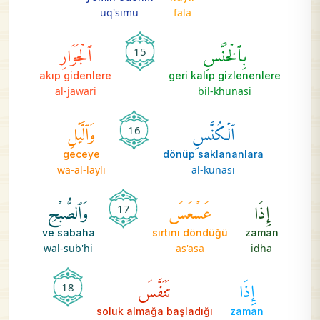
uq'simu
fala
بِٱلۡخُنَّسِ
ٱلۡجَوَارِ
15
akıp gidenlere
geri kalıp gizlenenlere
al-jawari
bil-khunasi
ٱلۡكُنَّسِ
وَٱلَّيۡلِ
16
geceye
dönüp saklananlara
wa-al-layli
al-kunasi
إِذَا
عَسۡعَسَ
وَٱلصُّبۡحِ
17
ve sabaha
sırtını döndüğü
zaman
wal-sub'hi
as'asa
idha
إِذَا
تَنَفَّسَ
18
soluk almağa başladığı
zaman