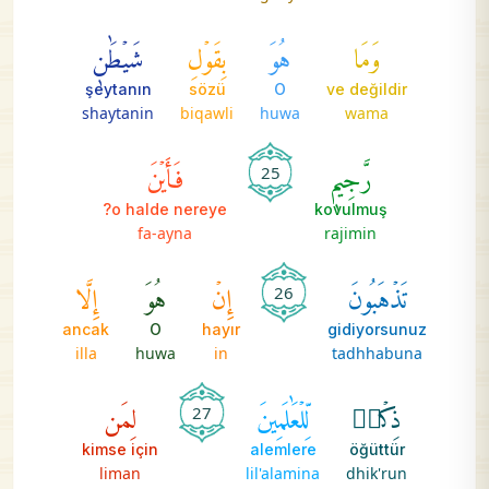
وَمَا
هُوَ
بِقَوۡلِ
شَيۡطَٰنٖ
şeytanın
sözü
O
ve değildir
shaytanin
biqawli
huwa
wama
رَّجِيمٖ
فَأَيۡنَ
25
o halde nereye?
kovulmuş
fa-ayna
rajimin
تَذۡهَبُونَ
إِنۡ
هُوَ
إِلَّا
26
ancak
O
hayır
gidiyorsunuz
illa
huwa
in
tadhhabuna
ذِكۡرٞ
لِّلۡعَٰلَمِينَ
لِمَن
27
kimse için
alemlere
öğüttür
liman
lil'alamina
dhik'run