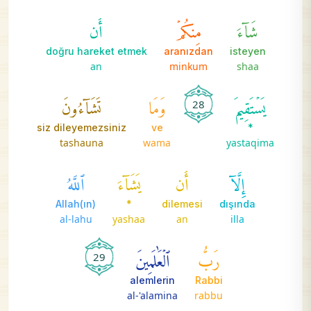
شَآءَ
مِنكُمۡ
أَن
doğru hareket etmek
aranızdan
isteyen
an
minkum
shaa
يَسۡتَقِيمَ
وَمَا
تَشَآءُونَ
28
siz dileyemezsiniz
ve
*
tashauna
wama
yastaqima
إِلَّآ
أَن
يَشَآءَ
ٱللَّهُ
Allah(ın)
*
dilemesi
dışında
al-lahu
yashaa
an
illa
رَبُّ
ٱلۡعَٰلَمِينَ
29
alemlerin
Rabbi
al-'alamina
rabbu