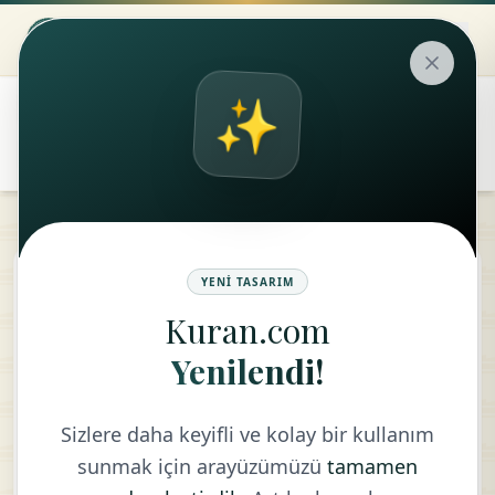
✨
۞
translate
Tekvir Suresi
YENI TASARIM
Kuran.com
KELIME MEALI
Yenilendi!
Sizlere daha keyifli ve kolay bir kullanım
sunmak için arayüzümüzü
tamamen
إِذَا
ٱلشَّمۡسُ
كُوِّرَتۡ
1