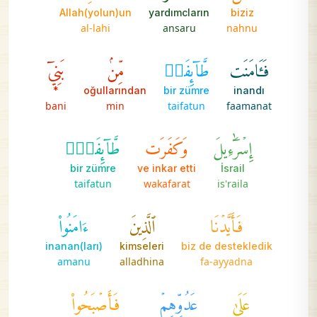
Allah(yolun)un
yardımcların
biziz
al-lahi
ansaru
nahnu
فَـَٔامَنَت
طَّآئِفَةٞ
مِّنۢ
بَنِيٓ
*
oğullarından
bir zümre
inandı
bani
min
taifatun
faamanat
إِسۡرَٰٓءِيلَ
وَكَفَرَت
طَّآئِفَةٞۖ
bir zümre
ve inkar etti
İsrail
taifatun
wakafarat
is'raila
فَأَيَّدۡنَا
ٱلَّذِينَ
ءَامَنُواْ
inanan(ları)
kimseleri
biz de destekledik
amanu
alladhina
fa-ayyadna
عَلَىٰ
عَدُوِّهِمۡ
فَأَصۡبَحُواْ