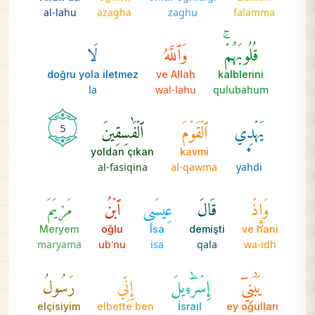
al-lahu
azagha
zaghu
falamma
قُلُوبَهُمۡۚ
وَٱللَّهُ
لَا
doğru yola iletmez
ve Allah
kalblerini
la
wal-lahu
qulubahum
يَهۡدِي
ٱلۡقَوۡمَ
ٱلۡفَٰسِقِينَ
5
yoldan çıkan
kavmi
*
al-fasiqina
al-qawma
yahdi
وَإِذۡ
قَالَ
عِيسَى
ٱبۡنُ
مَرۡيَمَ
Meryem
oğlu
Îsa
demişti
ve hani
maryama
ub'nu
isa
qala
wa-idh
يَٰبَنِيٓ
إِسۡرَٰٓءِيلَ
إِنِّي
رَسُولُ
elçisiyim
elbette ben
İsrail
ey oğulları