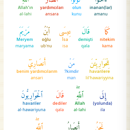
Allah'ın
yardımcıları
olun
inanan(lar)
al-lahi
ansara
kunu
amanu
كَمَا
قَالَ
عِيسَى
ٱبۡنُ
مَرۡيَمَ
Meryem
oğlu
Îsa
demişti
nitekim
maryama
ub'nu
isa
qala
kama
لِلۡحَوَارِيِّـۧنَ
مَنۡ
أَنصَارِيٓ
benim yardımcılarım
kimdir?
havarilere
ansari
man
lil'hawariyyina
إِلَى
ٱللَّهِۖ
قَالَ
ٱلۡحَوَارِيُّونَ
havariler
dediler
Allah
(yolunda)
al-hawariyuna
qala
al-lahi
ila
نَحۡنُ
أَنصَارُ
ٱللَّهِۖ