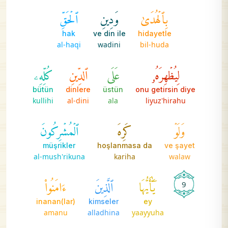
بِٱلۡهُدَىٰ
وَدِينِ
ٱلۡحَقِّ
hak
ve din ile
hidayetle
al-haqi
wadini
bil-huda
لِيُظۡهِرَهُۥ
عَلَى
ٱلدِّينِ
كُلِّهِۦ
bütün
dinlere
üstün
onu getirsin diye
kullihi
al-dini
ala
liyuz'hirahu
وَلَوۡ
كَرِهَ
ٱلۡمُشۡرِكُونَ
müşrikler
hoşlanmasa da
ve şayet
al-mush'rikuna
kariha
walaw
يَٰٓأَيُّهَا
ٱلَّذِينَ
ءَامَنُواْ
9
inanan(lar)
kimseler
ey
amanu
alladhina
yaayyuha