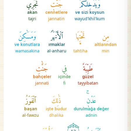
وَيُدۡخِلۡكُمۡ
جَنَّٰتٖ
تَجۡرِي
akan
cennetlere
ve sizi koysun
tajri
jannatin
wayud'khil'kum
مِن
تَحۡتِهَا
ٱلۡأَنۡهَٰرُ
وَمَسَٰكِنَ
ve konutlara
ırmaklar
*
altlarından
wamasakina
al-anharu
tahtiha
min
طَيِّبَةٗ
فِي
جَنَّٰتِ
bahçeler
içinde
güzel
jannati
fi
tayyibatan
عَدۡنٖۚ
ذَٰلِكَ
ٱلۡفَوۡزُ
başarı
işte budur
durulmağa değer
al-fawzu
dhalika
adnin
ٱلۡعَظِيمُ
وَأُخۡرَىٰ