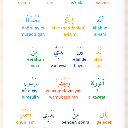
rasulu
inni
is'raila
yabani
ٱللَّهِ
إِلَيۡكُم
مُّصَدِّقٗا
doğrulayıcı
size (gönderilen)
Allah'ın
musaddiqan
ilaykum
al-lahi
لِّمَا
بَيۡنَ
يَدَيَّ
مِنَ
Tevrattan
*
elimde
olanı
mina
yadayya
bayna
lima
ٱلتَّوۡرَىٰةِ
وَمُبَشِّرَۢا
بِرَسُولٖ
bir elçiyi
ve müjdeleyiciyim
*
birasulin
wamubashiran
al-tawrati
يَأۡتِي
مِنۢ
بَعۡدِي
ٱسۡمُهُۥٓ
onun ismi
*
benden sonra
gelecek