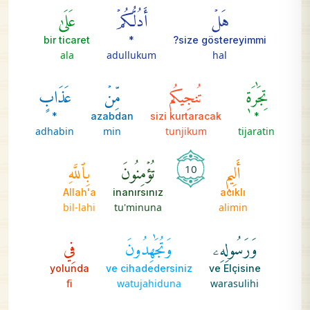
هَلۡ
أَدُلُّكُمۡ
عَلَىٰ
bir ticaret
*
size göstereyimmi?
ala
adullukum
hal
تِجَٰرَةٖ
تُنجِيكُم
مِّنۡ
عَذَابٍ
*
azabdan
sizi kurtaracak
*
adhabin
min
tunjikum
tijaratin
أَلِيمٖ
تُؤۡمِنُونَ
بِٱللَّهِ
10
Allah'a
inanırsınız
acıklı
bil-lahi
tu'minuna
alimin
وَرَسُولِهِۦ
وَتُجَٰهِدُونَ
فِي
yolunda
ve cihadedersiniz
ve Elçisine
fi
watujahiduna
warasulihi