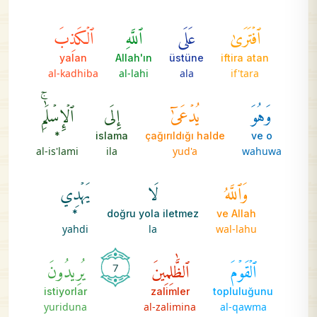
ٱفۡتَرَىٰ
عَلَى
ٱللَّهِ
ٱلۡكَذِبَ
yalan
Allah'ın
üstüne
iftira atan
al-kadhiba
al-lahi
ala
if'tara
وَهُوَ
يُدۡعَىٰٓ
إِلَى
ٱلۡإِسۡلَٰمِۚ
*
islama
çağırıldığı halde
ve o
al-is'lami
ila
yud'a
wahuwa
وَٱللَّهُ
لَا
يَهۡدِي
*
doğru yola iletmez
ve Allah
yahdi
la
wal-lahu
ٱلۡقَوۡمَ
ٱلظَّٰلِمِينَ
يُرِيدُونَ
7
istiyorlar
zalimler
topluluğunu
yuriduna
al-zalimina
al-qawma