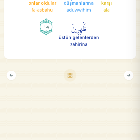
onlar oldular
düşmanlarına
karşı
fa-asbahu
aduwwihim
ala
ظَٰهِرِينَ
14
üstün gelenlerden
zahirina
grid_view
arrow_back
arrow_forward