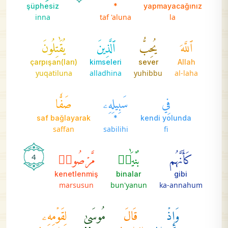
şüphesiz
*
yapmayacağınız
inna
taf 'aluna
la
ٱللَّهَ
يُحِبُّ
ٱلَّذِينَ
يُقَٰتِلُونَ
çarpışan(ları)
kimseleri
sever
Allah
yuqatiluna
alladhina
yuhibbu
al-laha
فِي
سَبِيلِهِۦ
صَفّٗا
saf bağlayarak
*
kendi yolunda
saffan
sabilihi
fi
كَأَنَّهُم
بُنۡيَٰنٞ
مَّرۡصُوصٞ
4
kenetlenmiş
binalar
gibi
marsusun
bun'yanun
ka-annahum
وَإِذۡ
قَالَ
مُوسَىٰ
لِقَوۡمِهِۦ