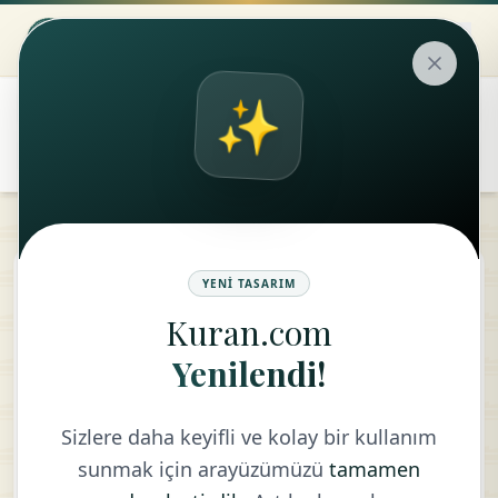
✨
۞
translate
Saf Suresi
YENI TASARIM
Kuran.com
KELIME MEALI
Yenilendi!
Sizlere daha keyifli ve kolay bir kullanım
sunmak için arayüzümüzü
tamamen
سَبَّحَ
لِلَّهِ
مَا