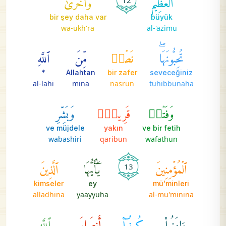
12
bir şey daha var
büyük
wa-ukh'ra
al-'azimu
تُحِبُّونَهَاۖ
نَصۡرٞ
مِّنَ
ٱللَّهِ
*
Allahtan
bir zafer
seveceğiniz
al-lahi
mina
nasrun
tuhibbunaha
وَفَتۡحٞ
قَرِيبٞۗ
وَبَشِّرِ
ve müjdele
yakın
ve bir fetih
wabashiri
qaribun
wafathun
ٱلۡمُؤۡمِنِينَ
يَٰٓأَيُّهَا
ٱلَّذِينَ
13
kimseler
ey
mü'minleri
alladhina
yaayyuha
al-mu'minina
ءَامَنُواْ
كُونُوٓاْ
أَنصَارَ
ٱللَّهِ