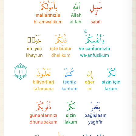
سَبِيلِ
ٱللَّهِ
بِأَمۡوَٰلِكُمۡ
mallarınızla
Allah
*
bi-amwalikum
al-lahi
sabili
وَأَنفُسِكُمۡۚ
ذَٰلِكُمۡ
خَيۡرٞ
en iyisi
işte budur
ve canlarınızla
khayrun
dhalikum
wa-anfusikum
لَّكُمۡ
إِن
كُنتُمۡ
تَعۡلَمُونَ
11
biliyor(lar)
iseniz
eğer
sizin için
ta'lamuna
kuntum
in
lakum
يَغۡفِرۡ
لَكُمۡ
ذُنُوبَكُمۡ
günahlarınızı
sizin
bağışlasın
dhunubakum
lakum
yaghfir