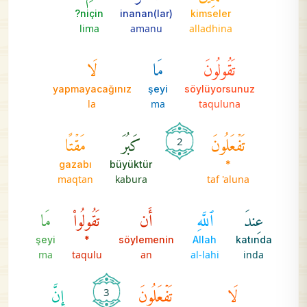
niçin?
inanan(lar)
kimseler
lima
amanu
alladhina
تَقُولُونَ
مَا
لَا
yapmayacağınız
şeyi
söylüyorsunuz
la
ma
taquluna
تَفۡعَلُونَ
كَبُرَ
مَقۡتًا
2
gazabı
büyüktür
*
maqtan
kabura
taf 'aluna
عِندَ
ٱللَّهِ
أَن
تَقُولُواْ
مَا
şeyi
*
söylemenin
Allah
katında
ma
taqulu
an
al-lahi
inda
لَا
تَفۡعَلُونَ
إِنَّ
3