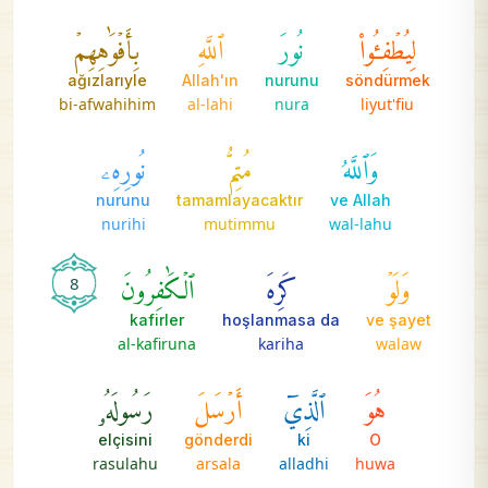
لِيُطۡفِـُٔواْ
نُورَ
ٱللَّهِ
بِأَفۡوَٰهِهِمۡ
ağızlarıyle
Allah'ın
nurunu
söndürmek
bi-afwahihim
al-lahi
nura
liyut'fiu
وَٱللَّهُ
مُتِمُّ
نُورِهِۦ
nurunu
tamamlayacaktır
ve Allah
nurihi
mutimmu
wal-lahu
وَلَوۡ
كَرِهَ
ٱلۡكَٰفِرُونَ
8
kafirler
hoşlanmasa da
ve şayet
al-kafiruna
kariha
walaw
هُوَ
ٱلَّذِيٓ
أَرۡسَلَ
رَسُولَهُۥ
elçisini
gönderdi
ki
O
rasulahu
arsala
alladhi
huwa