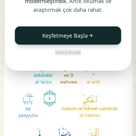
modernleştirdik.
Artık okumak ve
ne varsa
Allah'ı
tesbih etmektedir
araştırmak çok daha rahat.
ma
lillahi
sabbaha
فِي
ٱلسَّمَٰوَٰتِ
وَمَا
فِي
Keşfetmeye Başla
yerde
ve ne varsa
*
göklerde
fi
wama
al-samawati
fi
Sonra İncele
ٱلۡأَرۡضِۖ
وَهُوَ
ٱلۡعَزِيزُ
üstündür
ve O
*
al-'azizu
wahuwa
al-ardi
ٱلۡحَكِيمُ
يَٰٓأَيُّهَا
1
ey
hüküm ve hikmet sahibidir
yaayyuha
al-hakimu
ٱلَّذِينَ
ءَامَنُواْ
لِمَ