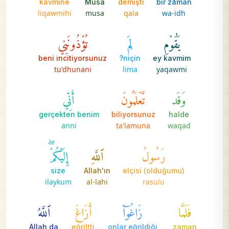
kavmine
Musa
demişti
bir zaman
liqawmihi
musa
qala
wa-idh
يَٰقَوۡمِ
لِمَ
تُؤۡذُونَنِي
beni incitiyorsunuz
niçin?
ey kavmim
tu'dhunani
lima
yaqawmi
وَقَد
تَّعۡلَمُونَ
أَنِّي
gerçekten benim
biliyorsunuz
halde
anni
ta'lamuna
waqad
رَسُولُ
ٱللَّهِ
إِلَيۡكُمۡۖ
size
Allah'ın
elçisi (olduğumu)
ilaykum
al-lahi
rasulu
فَلَمَّا
زَاغُوٓاْ
أَزَاغَ
ٱللَّهُ
Allah da
eğriltti
onlar eğrildiği
zaman