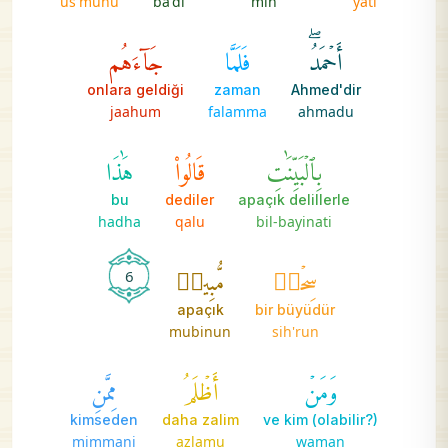
us'muhu
ba'di
min
yati
أَحۡمَدُۖ
فَلَمَّا
جَآءَهُم
onlara geldiği
zaman
Ahmed'dir
jaahum
falamma
ahmadu
بِٱلۡبَيِّنَٰتِ
قَالُواْ
هَٰذَا
bu
dediler
apaçık delillerle
hadha
qalu
bil-bayinati
سِحۡرٞ
مُّبِينٞ
6
apaçık
bir büyüdür
mubinun
sih'run
وَمَنۡ
أَظۡلَمُ
مِمَّنِ
kimseden
daha zalim
ve kim (olabilir?)
mimmani
azlamu
waman