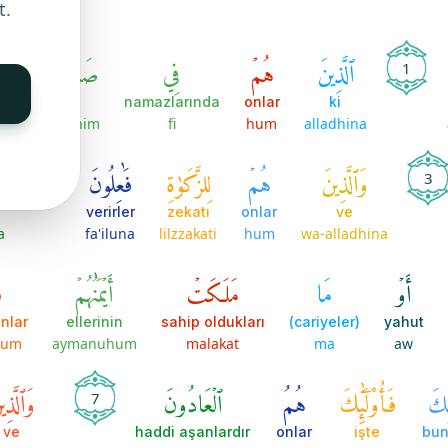
t.
ٱلَّذِينَ
هُمۡ
فِي
صَلَاتِهِمۡ
خ
1
lar
*
namazlarında
onlar
ki
na
salatihim
fi
hum
alladhina
وَٱلَّذِينَ
هُمۡ
لِلزَّكَوٰةِ
فَٰعِلُونَ
4
3
verirler
zekatı
onlar
ve
a
fa'iluna
lilzzakati
hum
wa-alladhina
أَوۡ
مَا
مَلَكَتۡ
أَيۡمَٰنُهُمۡ
ف
nlar
ellerinin
sahip oldukları
(cariyeler)
yahut
hum
aymanuhum
malakat
ma
aw
لِكَ
فَأُوْلَٰٓئِكَ
هُمُ
ٱلۡعَادُونَ
وَٱلَّذِي
7
ve
haddi aşanlardır
onlar
işte
bu