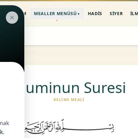
AN-I KERIM
MEALLER MENÜSÜ
HADIS
SIYER
İL
▼
Muminun Suresi
KELIME MEALI
nmak
k.