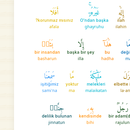
إِلَٰهٍ
غَيۡرُهُۥٓۚ
أَفَلَا
korunmaz mısınız?
O'ndan başka
ilah
afala
ghayruhu
ilahin
َا
هَٰذَآ
إِلَّا
بَشَرٞ
bir insandan
başka bir şey
bu
deği
basharun
illa
hadha
m
نزَلَ
مَلَٰٓئِكَةٗ
مَّا
سَمِعۡنَا
işitiğimiz
yoktur
melekleri
elbette 
sami'na
ma
malaikatan
la-a
رَجُلُۢ
بِهِۦ
جِنَّةٞ
delilik bulunan
kendisinde
bir adam(
jinnatun
bihi
rajulun