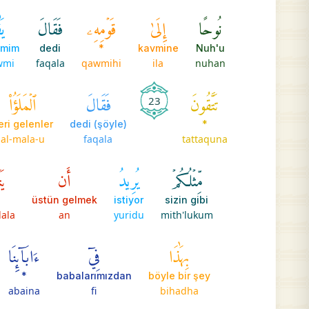
نُوحًا
إِلَىٰ
قَوۡمِهِۦ
فَقَالَ
يَ
vmim
dedi
*
kavmine
Nuh'u
wmi
faqala
qawmihi
ila
nuhan
تَتَّقُونَ
فَقَالَ
ٱلۡمَلَؤُاْ
23
leri gelenler
(şöyle) dedi
*
al-mala-u
faqala
tattaquna
مِّثۡلُكُمۡ
يُرِيدُ
أَن
يَ
üstün gelmek
istiyor
sizin gibi
ala
an
yuridu
mith'lukum
بِهَٰذَا
فِيٓ
ءَابَآئِنَا
*
babalarımızdan
böyle bir şey
abaina
fi
bihadha