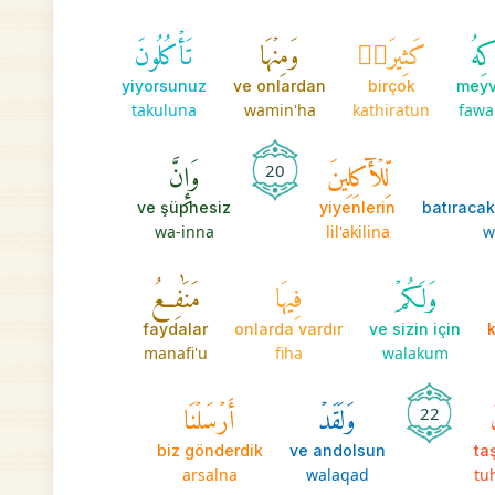
ٰكِهُ
كَثِيرَةٞ
وَمِنۡهَا
تَأۡكُلُونَ
yiyorsunuz
ve onlardan
birçok
meyv
takuluna
wamin'ha
kathiratun
fawa
لِّلۡأٓكِلِينَ
وَإِنَّ
20
ve şüphesiz
yiyenlerin
wa-inna
lil'akilina
w
وَلَكُمۡ
فِيهَا
مَنَٰفِعُ
faydalar
onlarda vardır
ve sizin için
k
manafi'u
fiha
walakum
وَلَقَدۡ
أَرۡسَلۡنَا
22
biz gönderdik
ve andolsun
taş
arsalna
walaqad
tu