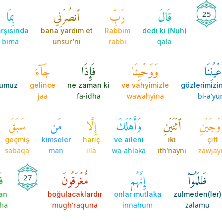
قَالَ
رَبِّ
ٱنصُرۡنِي
بِمَا
25
rşısında
bana yardım et
Rabbim
(Nuh) dedi ki
bima
unsur'ni
rabbi
qala
عۡيُنِنَا
وَوَحۡيِنَا
فَإِذَا
جَآءَ
ğumuz
gelince
ne zaman ki
ve vahyimizle
gözlerimizi
jaa
fa-idha
wawahyina
bi-a'yu
وۡجَيۡنِ
ٱثۡنَيۡنِ
وَأَهۡلَكَ
إِلَّا
مَن
سَبَقَ
geçmiş
kimseler
hariç
ve aileni
iki
çift
sabaqa
man
illa
wa-ahlaka
ith'nayni
zawjay
ظَلَمُوٓاْ
إِنَّهُم
مُّغۡرَقُونَ
فَ
27
an
boğulacaklardır
onlar mutlaka
zulmeden(ler)
dha
mugh'raquna
innahum
zalamu