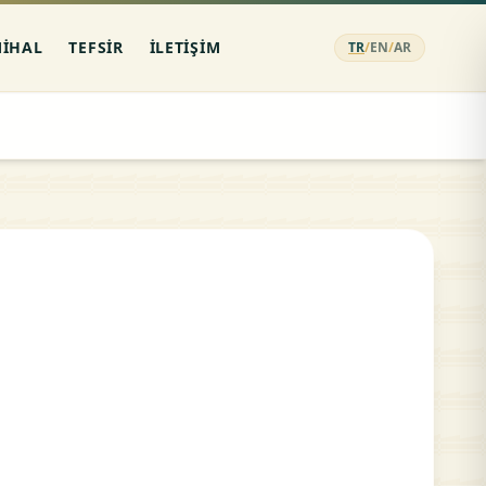
MIHAL
TEFSIR
İLETIŞIM
TR
/
EN
/
AR