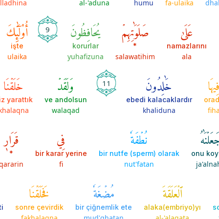
lladhina
al-'aduna
humu
fa-ulaika
dhal
عَلَىٰ
صَلَوَٰتِهِمۡ
يُحَافِظُونَ
أُوْلَٰٓئِكَ
9
işte
korurlar
*
namazlarını
ulaika
yuhafizuna
salawatihim
ala
ِيهَا
خَٰلِدُونَ
وَلَقَدۡ
خَلَقۡنَا
11
iz yarattık
ve andolsun
ebedi kalacaklardır
ora
khalaqna
walaqad
khaliduna
fih
عَلۡنَٰهُ
نُطۡفَةٗ
فِي
قَرَارٖ
*
bir karar yerine
bir nutfe (sperm) olarak
onu koy
qararin
fi
nut'fatan
ja'aln
ٱلۡعَلَقَةَ
مُضۡغَةٗ
فَخَلَقۡنَا
i
sonre çevirdik
bir çiğnemlik ete
alaka(embriyo)yı
s
fakhalaqna
mud'ghatan
al-'alaqata