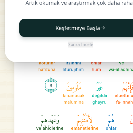
Artık okumak ve araştırmak çok daha raha
َٰشِعُونَ
وَٱلَّذِينَ
هُمۡ
2
Keşfetmeye Başla
onlar
ve
saygılıdır
hum
wa-alladhina
khashi'u
Sonra İncele
وَٱلَّذِينَ
هُمۡ
لِفُرُوجِهِمۡ
حَٰفِظُونَ
korurlar
ırzlarını
onlar
ve
hafizuna
lifurujihim
hum
wa-alladhin
َإِنَّهُمۡ
غَيۡرُ
مَلُومِينَ
6
kınanacak
değildir
elbette o
malumina
ghayru
fa-inna
نَ
هُمۡ
لِأَمَٰنَٰتِهِمۡ
وَعَهۡدِهِمۡ
ve ahidlerine
emanetlerine
onlar