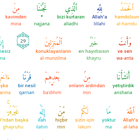
ٱلۡحَمۡدُ
لِلَّهِ
ٱلَّذِي
نَجَّىٰنَا
مِنَ
kavimden
*
bizi kurtaran
Allah'a
hamdolsun
mina
najjana
alladhi
lillahi
al-hamdu
وَأَنتَ
خَيۡرُ
ٱلۡمُنزِلِينَ
إِن
29
hesiz
konuklayanların
en hayırlısısın
ve sen
nna
al-munzilina
khayru
wa-anta
أَنشَأۡنَا
مِنۢ
بَعۡدِهِمۡ
قَرۡنًا
ءَاخَر
şka
bir nesil
*
onların ardından
yetiştirdik
arina
qarnan
ba'dihim
min
anshana
ٱللَّهَ
مَا
لَكُم
مِّنۡ
إِلَٰهٍ
غَيۡرُهُۥٓۚ
O'ndan başka
ilah
hiçbir
sizin için
yoktur
Allah'a
ghayruhu
ilahin
min
lakum
ma
al-laha