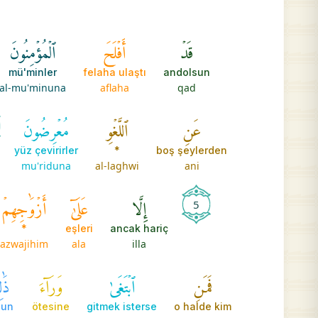
قَدۡ
أَفۡلَحَ
ٱلۡمُؤۡمِنُونَ
mü'minler
felaha ulaştı
andolsun
al-mu'minuna
aflaha
qad
عَنِ
ٱللَّغۡوِ
مُعۡرِضُونَ
yüz çevirirler
*
boş şeylerden
mu'riduna
al-laghwi
ani
إِلَّا
عَلَىٰٓ
أَزۡوَٰجِهِمۡ
5
*
eşleri
ancak hariç
azwajihim
ala
illa
فَمَنِ
ٱبۡتَغَىٰ
وَرَآءَ
ذَٰ
nun
ötesine
gitmek isterse
o halde kim