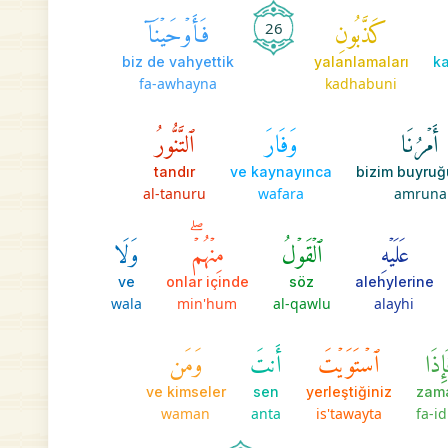
كَذَّبُونِ
فَأَوۡحَيۡنَآ
26
biz de vahyettik
yalanlamaları
ka
fa-awhayna
kadhabuni
أَمۡرُنَا
وَفَارَ
ٱلتَّنُّورُ
tandır
ve kaynayınca
bizim buyru
al-tanuru
wafara
amruna
عَلَيۡهِ
ٱلۡقَوۡلُ
مِنۡهُمۡۖ
وَلَا
ve
onlar içinde
söz
alehylerine
wala
min'hum
al-qawlu
alayhi
إِذَا
ٱسۡتَوَيۡتَ
أَنتَ
وَمَن
ve kimseler
sen
yerleştiğiniz
zam
waman
anta
is'tawayta
fa-i