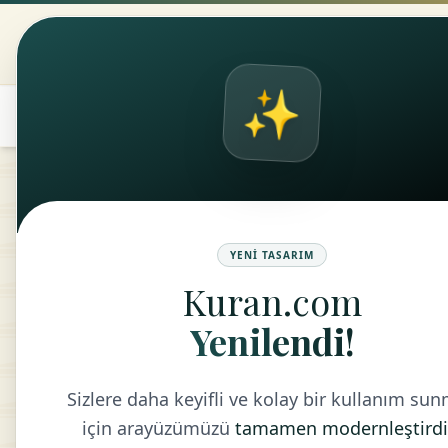
Kuran.com
ANASAYFA
KUR
✨
۞
translate
YENI TASARIM
Kuran.com
Yenilendi!
Sizlere daha keyifli ve kolay bir kullanım su
için arayüzümüzü
tamamen modernleştirdi