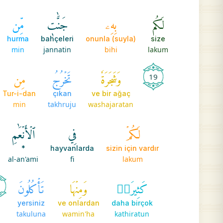
لَكُم
بِهِۦ
جَنَّٰتٖ
مِّن
hurma
bahçeleri
onunla (suyla)
size
min
jannatin
bihi
lakum
وَشَجَرَةٗ
تَخۡرُجُ
مِن
19
Tur-i-dan
çıkan
ve bir ağaç
min
takhruju
washajaratan
لَكُمۡ
فِي
ٱلۡأَنۡعَٰمِ
*
hayvanlarda
sizin için vardır
al-an'ami
fi
lakum
كَثِيرَةٞ
وَمِنۡهَا
تَأۡكُلُونَ
1
yersiniz
ve onlardan
daha birçok
takuluna
wamin'ha
kathiratun