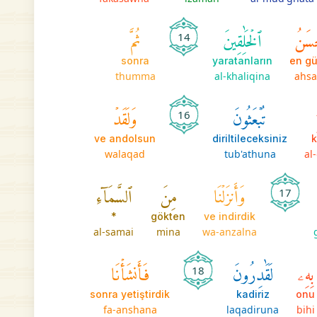
ۡسَنُ
ٱلۡخَٰلِقِينَ
ثُمَّ
14
sonra
yaratanların
en gü
thumma
al-khaliqina
ahs
تُبۡعَثُونَ
وَلَقَدۡ
16
ve andolsun
diriltileceksiniz
k
walaqad
tub'athuna
al
وَأَنزَلۡنَا
مِنَ
ٱلسَّمَآءِ
17
*
gökten
ve indirdik
al-samai
mina
wa-anzalna
بِهِۦ
لَقَٰدِرُونَ
فَأَنشَأۡنَا
18
sonra yetiştirdik
kadiriz
onu
fa-anshana
laqadiruna
bihi