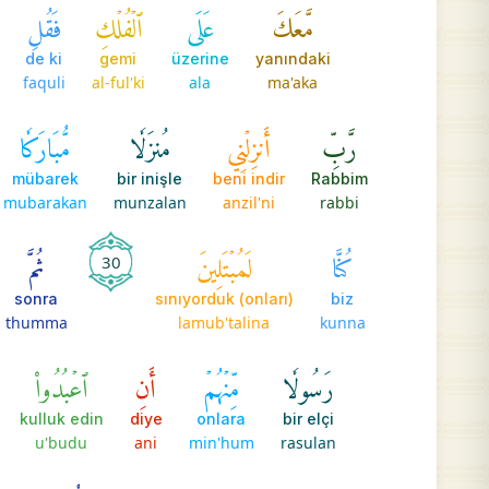
مَّعَكَ
عَلَى
ٱلۡفُلۡكِ
فَقُلِ
de ki
gemi
üzerine
yanındaki
faquli
al-ful'ki
ala
ma'aka
رَّبِّ
أَنزِلۡنِي
مُنزَلٗا
مُّبَارَكٗا
mübarek
bir inişle
beni indir
Rabbim
mubarakan
munzalan
anzil'ni
rabbi
كُنَّا
لَمُبۡتَلِينَ
ثُمَّ
30
sonra
(onları) sınıyorduk
biz
thumma
lamub'talina
kunna
رَسُولٗا
مِّنۡهُمۡ
أَنِ
ٱعۡبُدُواْ
kulluk edin
diye
onlara
bir elçi
u'budu
ani
min'hum
rasulan