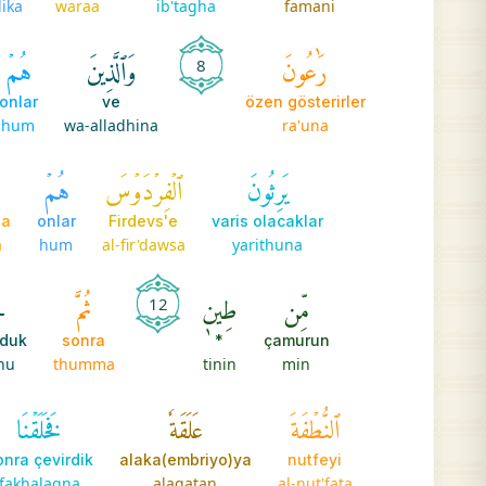
ika
waraa
ib'tagha
famani
رَٰعُونَ
وَٱلَّذِينَ
هُمۡ
8
onlar
ve
özen gösterirler
hum
wa-alladhina
ra'una
يَرِثُونَ
ٱلۡفِرۡدَوۡسَ
هُمۡ
ف
da
onlar
Firdevs'e
varis olacaklar
a
hum
al-fir'dawsa
yarithuna
مِّن
طِينٖ
ثُمَّ
جَ
12
duk
sonra
*
çamurun
ahu
thumma
tinin
min
ٱلنُّطۡفَةَ
عَلَقَةٗ
فَخَلَقۡنَا
onra çevirdik
alaka(embriyo)ya
nutfeyi
fakhalaqna
alaqatan
al-nut'fata