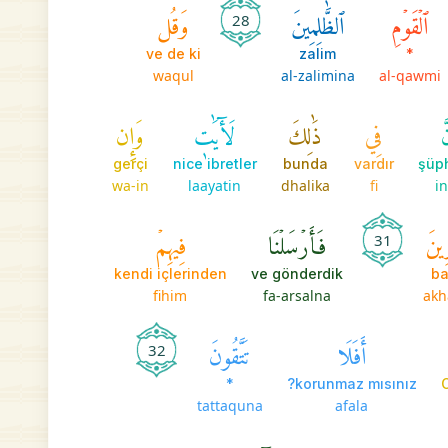
ٱلۡقَوۡمِ
ٱلظَّٰلِمِينَ
وَقُل
28
ve de ki
zalim
*
waqul
al-zalimina
al-qawmi
َّ
فِي
ذَٰلِكَ
لَأٓيَٰتٖ
وَإِن
gerçi
nice ibretler
bunda
vardır
şüp
wa-in
laayatin
dhalika
fi
i
ِينَ
فَأَرۡسَلۡنَا
فِيهِمۡ
31
kendi içlerinden
ve gönderdik
ba
fihim
fa-arsalna
akh
أَفَلَا
تَتَّقُونَ
32
*
korunmaz mısınız?
tattaquna
afala