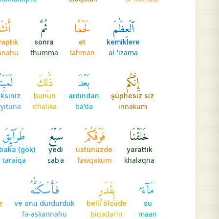
ٱلۡعِظَٰمَ
لَحۡمٗا
ثُمَّ
أَنشَأ
aptık
sonra
et
kemiklere
anahu
thumma
lahman
al-'izama
إِنَّكُم
بَعۡدَ
ذَٰلِكَ
لَمَيِّ
ksiniz
bunun
ardından
şüphesiz siz
yituna
dhalika
ba'da
innakum
خَلَقۡنَا
فَوۡقَكُمۡ
سَبۡعَ
طَرَآئِقَ
baka (gök)
yedi
üstünüzde
yarattık
taraiqa
sab'a
fawqakum
khalaqna
مَآءَۢ
بِقَدَرٖ
فَأَسۡكَنَّٰهُ
e
ve onu durdurduk
belli ölçüde
su
fa-askannahu
biqadarin
maan