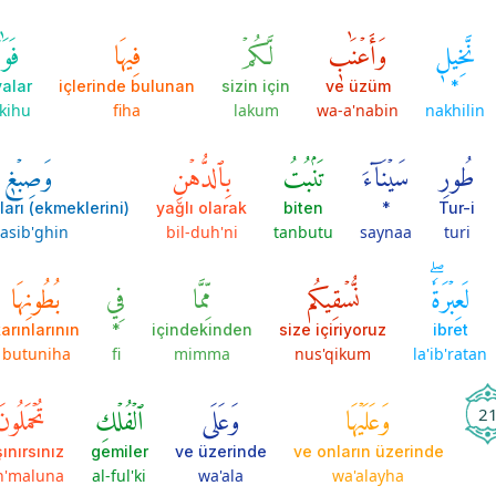
نَّخِيلٖ
وَأَعۡنَٰبٖ
لَّكُمۡ
فِيهَا
فَوَ
alar
içlerinde bulunan
sizin için
ve üzüm
*
kihu
fiha
lakum
wa-a'nabin
nakhilin
طُورِ
سَيۡنَآءَ
تَنۢبُتُ
بِٱلدُّهۡنِ
وَصِبۡغٖ
(ekmeklerini) batıracakları
yağlı olarak
biten
*
Tur-i
asib'ghin
bil-duh'ni
tanbutu
saynaa
turi
لَعِبۡرَةٗۖ
نُّسۡقِيكُم
مِّمَّا
فِي
بُطُونِهَا
arınlarının
*
içindekinden
size içiriyoruz
ibret
butuniha
fi
mimma
nus'qikum
la'ib'ratan
وَعَلَيۡهَا
وَعَلَى
ٱلۡفُلۡكِ
تُحۡمَلُونَ
2
ınırsınız
gemiler
ve üzerinde
ve onların üzerinde
h'maluna
al-ful'ki
wa'ala
wa'alayha