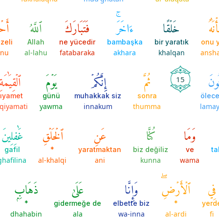
ۡنَٰهُ
خَلۡقًا
ءَاخَرَۚ
فَتَبَارَكَ
ٱللَّهُ
أَح
zeli
Allah
ne yücedir
bambaşka
bir yaratık
onu y
anu
al-lahu
fatabaraka
akhara
khalqan
ansh
تُونَ
ثُمَّ
إِنَّكُمۡ
يَوۡمَ
ٱلۡقِيَٰمَةِ
15
ıyamet
günü
muhakkak siz
sonra
ölece
-qiyamati
yawma
innakum
thumma
lamay
وَمَا
كُنَّا
عَنِ
ٱلۡخَلۡقِ
غَٰفِلِينَ
gafil
*
yaratmaktan
biz değiliz
ve
ta
ghafilina
al-khalqi
ani
kunna
wama
فِي
ٱلۡأَرۡضِۖ
وَإِنَّا
عَلَىٰ
ذَهَابِۭ
*
gidermeğe de
elbette biz
*
yerd
dhahabin
ala
wa-inna
al-ardi
fi