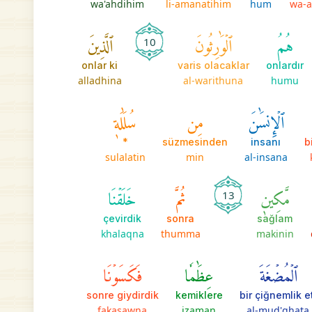
wa'ahdihim
li-amanatihim
hum
wa-a
هُمُ
ٱلۡوَٰرِثُونَ
ٱلَّذِينَ
10
onlar ki
varis olacaklar
onlardır
alladhina
al-warithuna
humu
ٱلۡإِنسَٰنَ
مِن
سُلَٰلَةٖ
*
süzmesinden
insanı
b
sulalatin
min
al-insana
مَّكِينٖ
ثُمَّ
خَلَقۡنَا
13
çevirdik
sonra
sağlam
khalaqna
thumma
makinin
ٱلۡمُضۡغَةَ
عِظَٰمٗا
فَكَسَوۡنَا
sonre giydirdik
kemiklere
bir çiğnemlik et
fakasawna
izaman
al-mud'ghata