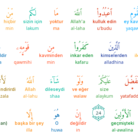
ٰقَوۡمِ
ٱعۡبُدُواْ
ٱللَّهَ
مَا
لَكُم
مِّنۡ
hiçbir
sizin için
yoktur
Allah'a
kulluk edin
ey ka
min
lakum
ma
al-laha
u'budu
yaqa
ٱلَّذِينَ
كَفَرُواْ
مِن
قَوۡمِهِۦ
م
ldir
*
kavminden
inkar eden
kimselerden
i
a
qawmihi
min
kafaru
alladhina
تَفَضَّلَ
عَلَيۡكُمۡ
وَلَوۡ
شَآءَ
ٱللَّهُ
لَأَ
indirirdi
Allah
dileseydi
ve eğer
size
*
nzala
al-lahu
shaa
walaw
alaykum
yatafadd
ٱلۡأَوَّلِينَ
إِنۡ
هُوَ
إِلَّا
24
dan)
başka bir şey
O
değildir
geçmişteki
illa
huwa
in
al-awalina