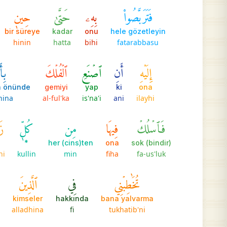
فَتَرَبَّصُواْ
بِهِۦ
حَتَّىٰ
حِينٖ
bir süreye
kadar
onu
hele gözetleyin
hinin
hatta
bihi
fatarabbasu
إِلَيۡهِ
أَنِ
ٱصۡنَعِ
ٱلۡفُلۡكَ
بِأَ
n önünde
gemiyi
yap
ki
ona
nina
al-ful'ka
is'na'i
ani
ilayhi
فَٱسۡلُكۡ
فِيهَا
مِن
كُلّٖ
زَ
*
her (cins)ten
ona
sok (bindir)
ni
kullin
min
fiha
fa-us'luk
تُخَٰطِبۡنِي
فِي
ٱلَّذِينَ
kimseler
hakkında
bana yalvarma
alladhina
fi
tukhatib'ni