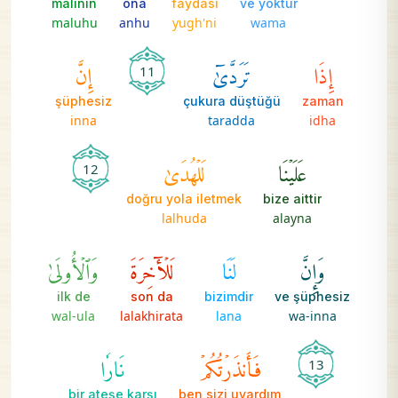
malının
ona
faydası
ve yoktur
maluhu
anhu
yugh'ni
wama
إِذَا
تَرَدَّىٰٓ
إِنَّ
11
şüphesiz
çukura düştüğü
zaman
inna
taradda
idha
عَلَيۡنَا
لَلۡهُدَىٰ
12
doğru yola iletmek
bize aittir
lalhuda
alayna
وَإِنَّ
لَنَا
لَلۡأٓخِرَةَ
وَٱلۡأُولَىٰ
ilk de
son da
bizimdir
ve şüphesiz
wal-ula
lalakhirata
lana
wa-inna
فَأَنذَرۡتُكُمۡ
نَارٗا
13
bir ateşe karşı
ben sizi uyardım