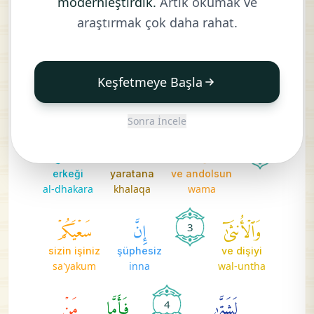
modernleştirdik.
Artık okumak ve
örttüğü
zaman
geceye andolsun
araştırmak çok daha rahat.
yaghsha
idha
wa-al-layli
وَٱلنَّهَارِ
إِذَا
تَجَلَّىٰ
Keşfetmeye Başla
göründüğü
zaman
ve gündüze andolsun
tajalla
idha
wal-nahari
Sonra İncele
وَمَا
خَلَقَ
ٱلذَّكَرَ
2
erkeği
yaratana
ve andolsun
al-dhakara
khalaqa
wama
وَٱلۡأُنثَىٰٓ
إِنَّ
سَعۡيَكُمۡ
3
sizin işiniz
şüphesiz
ve dişiyi
sa'yakum
inna
wal-untha
لَشَتَّىٰ
فَأَمَّا
مَنۡ
4