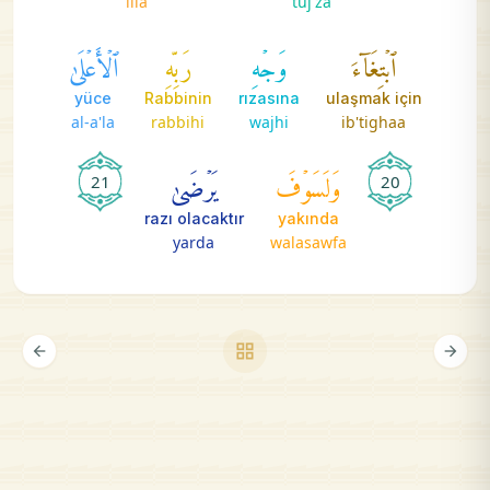
illa
tuj'za
ٱبۡتِغَآءَ
وَجۡهِ
رَبِّهِ
ٱلۡأَعۡلَىٰ
yüce
Rabbinin
rızasına
ulaşmak için
al-a'la
rabbihi
wajhi
ib'tighaa
وَلَسَوۡفَ
يَرۡضَىٰ
21
20
razı olacaktır
yakında
yarda
walasawfa
grid_view
arrow_back
arrow_forward