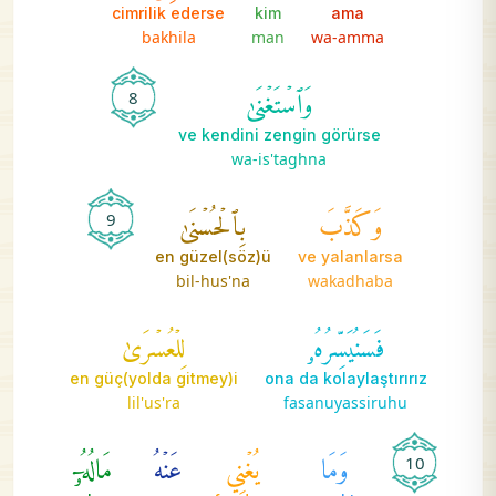
cimrilik ederse
kim
ama
bakhila
man
wa-amma
وَٱسۡتَغۡنَىٰ
8
ve kendini zengin görürse
wa-is'taghna
وَكَذَّبَ
بِٱلۡحُسۡنَىٰ
9
en güzel(söz)ü
ve yalanlarsa
bil-hus'na
wakadhaba
فَسَنُيَسِّرُهُۥ
لِلۡعُسۡرَىٰ
en güç(yolda gitmey)i
ona da kolaylaştırırız
lil'us'ra
fasanuyassiruhu
وَمَا
يُغۡنِي
عَنۡهُ
مَالُهُۥٓ
10