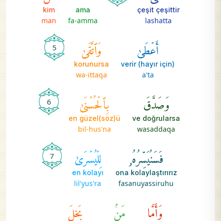
kim
ama
çeşit çeşittir
man
fa-amma
lashatta
أَعۡطَىٰ
وَٱتَّقَىٰ
5
korunursa
(hayır için) verir
wa-ittaqa
a'ta
وَصَدَّقَ
بِٱلۡحُسۡنَىٰ
6
en güzel(söz)ü
ve doğrularsa
bil-hus'na
wasaddaqa
فَسَنُيَسِّرُهُۥ
لِلۡيُسۡرَىٰ
7
en kolayı
ona kolaylaştırırız
lil'yus'ra
fasanuyassiruhu
وَأَمَّا
مَنۢ
بَخِلَ