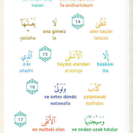
naran
fa-andhartukum
تَلَظَّىٰ
لَا
يَصۡلَىٰهَآ
14
*
ona girmez
alev saçan
yaslaha
la
talazza
إِلَّا
ٱلۡأَشۡقَى
ٱلَّذِي
15
o ki
haydut olandan
başkası
alladhi
al-ashqa
illa
كَذَّبَ
وَتَوَلَّىٰ
16
ve sırtını döndü
yalanlandı
watawalla
kadhaba
وَسَيُجَنَّبُهَا
ٱلۡأَتۡقَى
17
en muttaki olan
ve ondan uzak tutulur