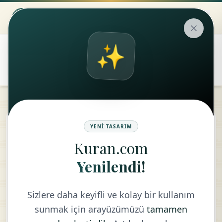
✨
۞
translate
Leyl Suresi
YENI TASARIM
Kuran.com
KELIME MEALI
Yenilendi!
Sizlere daha keyifli ve kolay bir kullanım
sunmak için arayüzümüzü
tamamen
وَٱلَّيۡلِ
إِذَا
يَغۡشَىٰ
1