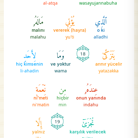
al-atqa
wasayujannabuha
ٱلَّذِي
يُؤۡتِي
مَالَهُۥ
malını
(hayra) vererek
o ki
malahu
yu'ti
alladhi
يَتَزَكَّىٰ
وَمَا
لِأَحَدٍ
18
hiç kimsenin
ve yoktur
arınır yücelir
li-ahadin
wama
yatazakka
عِندَهُۥ
مِن
نِّعۡمَةٖ
ni'meti
hiçbir
onun yanında
ni'matin
min
indahu
تُجۡزَىٰٓ
إِلَّا
19
yalnız
karşılık verilecek