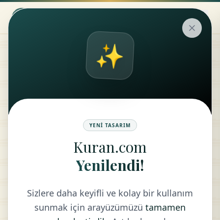
✨
İlmihal
KONU
BAŞLIKLAR
YENI TASARIM
Kuran.com
Yenilendi!
LISTEYE DÖN
Sizlere daha keyifli ve kolay bir kullanım
sunmak için arayüzümüzü
tamamen