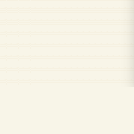
Kuran.com
Kuran.com ile Kur'an-ı Kerim'i okuyun, dinleyin ve öğrenin