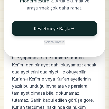
modernleştirdik.
Artık okumak ve
Hayız ve Nifas Hallerine
araştırmak çok daha rahat.
Ait Hükümler
Keşfetmeye Başla
122- Adet gören veya lohusa olan
müslüman kadınlara ait bazı özel hükümler
Sonra İncele
vardır. Şöyle ki: Bu haller içinde bulunan
bir kadın namaz kılamaz, şükür secdesi
bile yapamaz. Oruç tutamaz. Kur`an-ı
Kerîm `den bir ayet dahi okuyamaz; ancak
dua ayetlerini dua niyeti ile okuyabilir.
Kur`an-ı Kerîm`e veya Kur`an ayetlerinin
yazılı bulunduğu levhalara ve paralara,
tam ayet olmasa bile, dokunamaz,
tutamaz. Sahih kabul edilen görüşe göre,
Kur`an tercümesi hakkında da hüküm