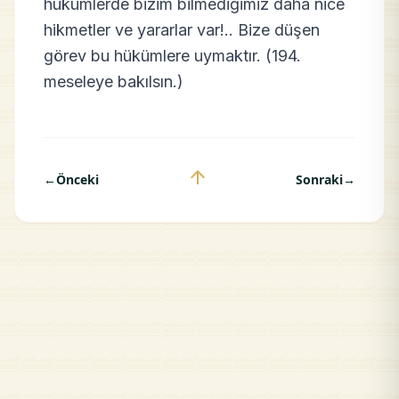
hükümlerde bizim bilmediğimiz daha nice
hikmetler ve yararlar var!.. Bize düşen
görev bu hükümlere uymaktır. (194.
meseleye bakılsın.)
arrow_upward
←
Önceki
Sonraki
→