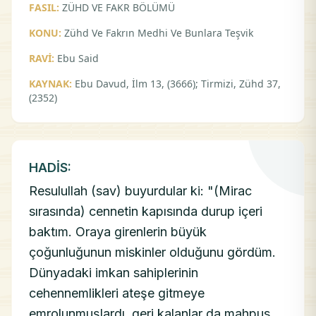
FASIL:
ZÜHD VE FAKR BÖLÜMÜ
KONU:
Zühd Ve Fakrın Medhi Ve Bunlara Teşvik
RAVİ:
Ebu Said
KAYNAK:
Ebu Davud, İlm 13, (3666); Tirmizi, Zühd 37,
(2352)
HADİS:
Resulullah (sav) buyurdular ki: "(Mirac
sırasında) cennetin kapısında durup içeri
baktım. Oraya girenlerin büyük
çoğunluğunun miskinler olduğunu gördüm.
Dünyadaki imkan sahiplerinin
cehennemlikleri ateşe gitmeye
emrolunmuşlardı, geri kalanlar da mahpus