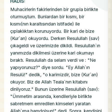
HADİS:
Muhacirlerin fakirlerinden bir grupla birlikte
oturmuştum. Bunlardan bir kısmı, bir
kısmı(nın karaltısından istifade) ile
çıplaklıktan korunuyordu. Bir kari de bize
(Kur`an) okuyordu. Derken Resulullah (sav)
çıkageldi ve üzerimizde dikildi. Resulullah`ın
yanımızda dikilmesi üzerine kari okumayı
bıraktı. Resulullah da selam verdi ve : "Ne
yapıyorunuz?" diye sordu. "Ey Allah`ın
Resulü!" dedik, "o karimizdir, bize (Kur`an)
okuyor. Biz de Allah Teala`nın kitabını
dinliyoruz." Bunun üzerine Resulullah (sav):
"Ümmetim arasında, kendileriyle birlikte
sabretmem emredilen kimseleri yaratan
Allah`ıma hamdolsun!" dedi. Sonra, kendisini