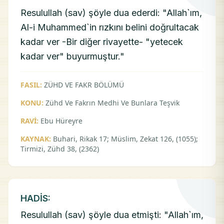
Resulullah (sav) şöyle dua ederdi: "Allah`ım,
Al-i Muhammed`in rızkını belini doğrultacak
kadar ver -Bir diğer rivayette- "yetecek
kadar ver" buyurmuştur."
FASIL:
ZÜHD VE FAKR BÖLÜMÜ
KONU:
Zühd Ve Fakrın Medhi Ve Bunlara Teşvik
RAVİ:
Ebu Hüreyre
KAYNAK:
Buhari, Rikak 17; Müslim, Zekat 126, (1055);
Tirmizi, Zühd 38, (2362)
HADİS:
Resulullah (sav) şöyle dua etmişti: "Allah`ım,