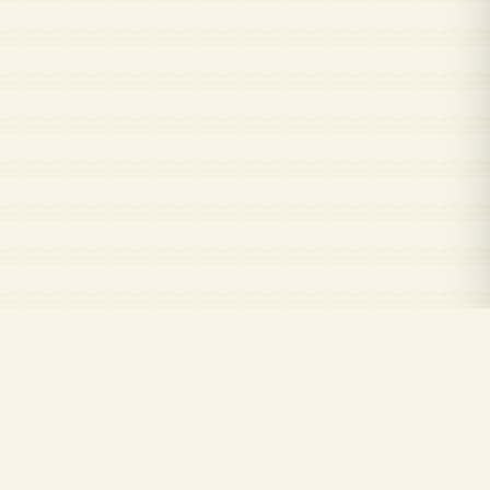
Kuran.com
Kuran.com ile Kur'an-ı Kerim'i okuyun, dinleyin ve öğrenin