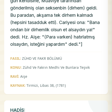
gün kendisine, Muaviye tarafından
gönderilmiş olan seksenbin (dirhem) geldi.
Bu paradan, akşama tek dirhem kalmadı
(hepsini tasadduk etti). Cariyesi ona: "Bana
ondan bir dirhemlik olsun et alsaydın ya!"
dedi. Hz. Aişe: "(Para varken) hatırlatmış
olsaydın, isteğini yapardım" dedi."]
FASIL:
ZÜHD VE FAKR BÖLÜMÜ
KONU:
Zühd Ve Fakrın Medhi Ve Bunlara Teşvik
RAVİ:
Aişe
KAYNAK:
Tirmizi, Libas 38, (1781)
HADİS: