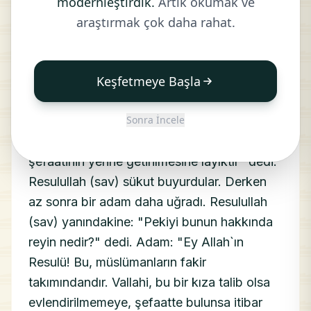
modernleştirdik.
Artık okumak ve
HADİS:
araştırmak çok daha rahat.
Bir adam, Resulullah (sav)`a uğradı.
Efendimiz, yanında bulunan bir zata: "Şu
Keşfetmeye Başla
gelen kimse hakkında reyin nedir?" diye
sordu. Adam: "O, halkın eşrafındandır, bu
Sonra İncele
vallahi bir kıza talib olsa hemen
evlendirilmeye; birisi lehine şefaate bulunsa,
şefaatinin yerine getirilmesine layıktır" dedi.
Resulullah (sav) sükut buyurdular. Derken
az sonra bir adam daha uğradı. Resulullah
(sav) yanındakine: "Pekiyi bunun hakkında
reyin nedir?" dedi. Adam: "Ey Allah`ın
Resulü! Bu, müslümanların fakir
takımındandır. Vallahi, bu bir kıza talib olsa
evlendirilmemeye, şefaatte bulunsa itibar