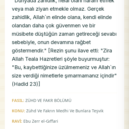
"Dünyada zahidlik, helal olanı haram etmek
veya malı ziyan etmekle olmaz. Gerçek
zahidlik, Allah`ın elinde olana, kendi elinde
olandan daha çok güvenmen ve bir
müsibete düştüğün zaman getireceği sevabı
sebebiyle, onun devamına rağbet
göstermendir." [Rezin şunu ilave etti: "Zira
Allah Teala Hazretleri şöyle buyurmuştur:
"Bu, kaybettiğinize üzülmemeniz ve Allah`ın
size verdiği nimetlerle şımarmamanız içindir"
(Hadid 23)]
FASIL:
ZÜHD VE FAKR BÖLÜMÜ
KONU:
Zühd Ve Fakrın Medhi Ve Bunlara Teşvik
RAVİ:
Ebu Zerr el-Gıffari