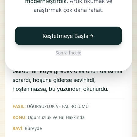
modernleştirdik.
Artık okumak ve
HADİS:
araştırmak çok daha rahat.
Resulullah (sav) (halkın uğursuzluk
çıkardığı) hiç bir şeyden uğursuzluk
Keşfetmeye Başla
çıkarmazdı. Bir memur göndereceği zaman
ismini sorardı, hoşuna giderse sevinirdi ve
Sonra İncele
hatta bunun neşesi yüzünde görülürdü.
İsimden hoşlanmazsa bu da yüzünden belli
olurdu. Bir köye girecek olsa onun da ismini
sorardı, hoşuna giderse sevinirdi,
hoşlanmazsa, bu yüzünden okunurdu.
FASIL:
UĞURSUZLUK VE FAL BÖLÜMÜ
KONU:
Uğursuzluk Ve Fal Hakkında
RAVİ:
Büreyde