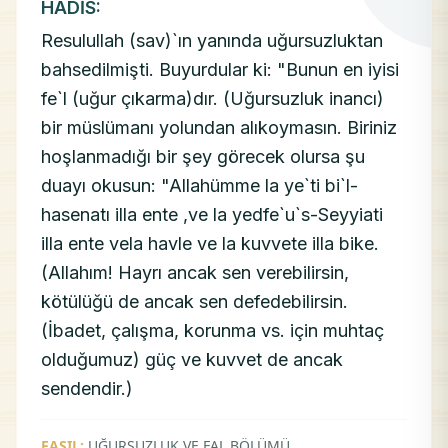
HADİS:
Resulullah (sav)`ın yanında uğursuzluktan
bahsedilmişti. Buyurdular ki: "Bunun en iyisi
fe`l (uğur çıkarma)dır. (Uğursuzluk inancı)
bir müslümanı yolundan alıkoymasın. Biriniz
hoşlanmadığı bir şey görecek olursa şu
duayı okusun: "Allahümme la ye`ti bi`l-
hasenatı illa ente ,ve la yedfe`u`s-Seyyiati
illa ente vela havle ve la kuvvete illa bike.
(Allahım! Hayrı ancak sen verebilirsin,
kötülüğü de ancak sen defedebilirsin.
(İbadet, çalışma, korunma vs. için muhtaç
olduğumuz) güç ve kuvvet de ancak
sendendir.)
FASIL:
UĞURSUZLUK VE FAL BÖLÜMÜ