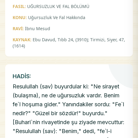
FASIL:
UĞURSUZLUK VE FAL BÖLÜMÜ
KONU:
Uğursuzluk Ve Fal Hakkında
RAVİ:
İbnu Mesud
KAYNAK:
Ebu Davud, Tıbb 24, (3910); Tirmizi, Siyer, 47,
(1614)
HADİS:
Resulullah (sav) buyurdular ki: "Ne sirayet
(bulaşma), ne de uğursuzluk vardır. Benim
fe`l hoşuma gider." Yanındakiler sordu: "Fe`l
nedir?" "Güzel bir sözdür!" buyurdu."
[Buhari`nin rivayetinde şu ziyade mevcuttur:
"Resulullah (sav): "Benim," dedi, "fe`l-i