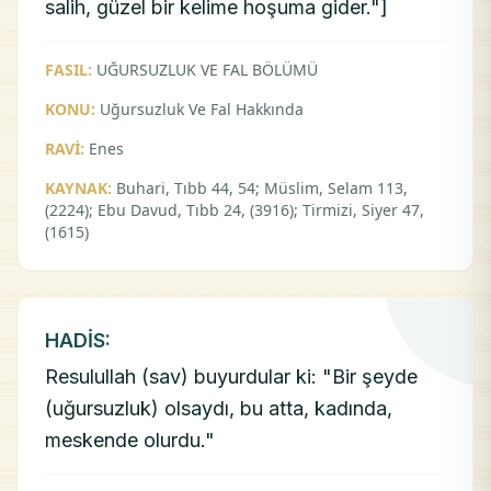
salih, güzel bir kelime hoşuma gider."]
FASIL:
UĞURSUZLUK VE FAL BÖLÜMÜ
KONU:
Uğursuzluk Ve Fal Hakkında
RAVİ:
Enes
KAYNAK:
Buhari, Tıbb 44, 54; Müslim, Selam 113,
(2224); Ebu Davud, Tıbb 24, (3916); Tirmizi, Siyer 47,
(1615)
HADİS:
Resulullah (sav) buyurdular ki: "Bir şeyde
(uğursuzluk) olsaydı, bu atta, kadında,
meskende olurdu."