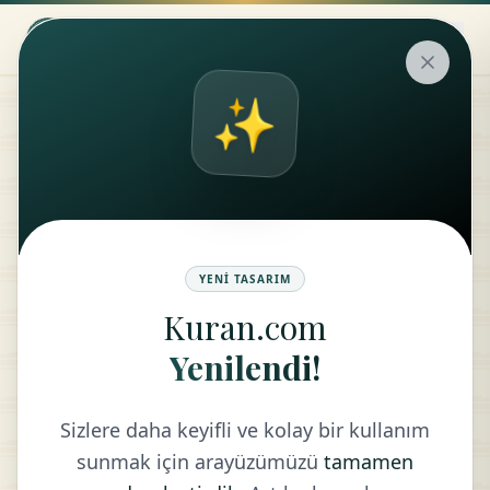
✨
Hadis
UĞURSUZLUK VE FAL BÖLÜMÜ
YENI TASARIM
Kuran.com
ARA
Yenilendi!
Sizlere daha keyifli ve kolay bir kullanım
sunmak için arayüzümüzü
tamamen