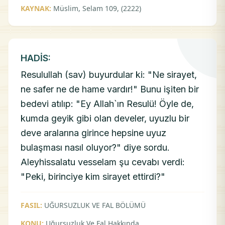
KAYNAK:
Müslim, Selam 109, (2222)
HADİS:
Resulullah (sav) buyurdular ki: "Ne sirayet,
ne safer ne de hame vardır!" Bunu işiten bir
bedevi atılıp: "Ey Allah`ın Resulü! Öyle de,
kumda geyik gibi olan develer, uyuzlu bir
deve aralarına girince hepsine uyuz
bulaşması nasıl oluyor?" diye sordu.
Aleyhissalatu vesselam şu cevabı verdi:
"Peki, birinciye kim sirayet ettirdi?"
FASIL:
UĞURSUZLUK VE FAL BÖLÜMÜ
KONU:
Uğursuzluk Ve Fal Hakkında