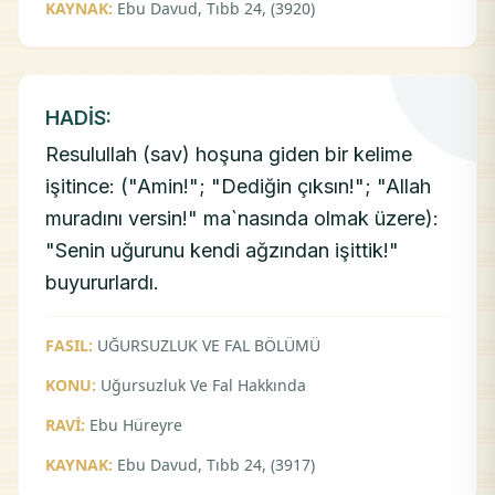
KAYNAK:
Ebu Davud, Tıbb 24, (3920)
HADİS:
Resulullah (sav) hoşuna giden bir kelime
işitince: ("Amin!"; "Dediğin çıksın!"; "Allah
muradını versin!" ma`nasında olmak üzere):
"Senin uğurunu kendi ağzından işittik!"
buyururlardı.
FASIL:
UĞURSUZLUK VE FAL BÖLÜMÜ
KONU:
Uğursuzluk Ve Fal Hakkında
RAVİ:
Ebu Hüreyre
KAYNAK:
Ebu Davud, Tıbb 24, (3917)