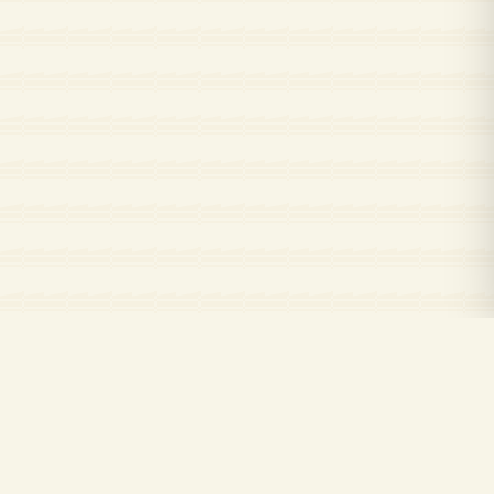
Kuran.com
Kuran.com ile Kur'an-ı Kerim'i okuyun, dinleyin ve öğrenin