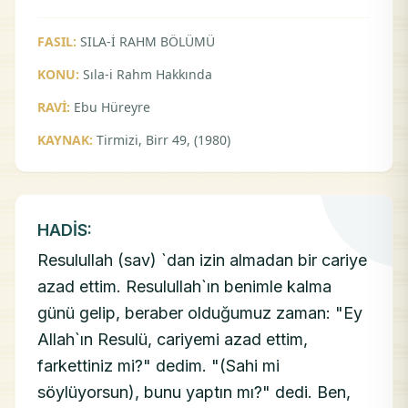
FASIL:
SILA-İ RAHM BÖLÜMÜ
KONU:
Sıla-i Rahm Hakkında
RAVİ:
Ebu Hüreyre
KAYNAK:
Tirmizi, Birr 49, (1980)
HADİS:
Resulullah (sav) `dan izin almadan bir cariye
azad ettim. Resulullah`ın benimle kalma
günü gelip, beraber olduğumuz zaman: "Ey
Allah`ın Resulü, cariyemi azad ettim,
farkettiniz mi?" dedim. "(Sahi mi
söylüyorsun), bunu yaptın mı?" dedi. Ben,