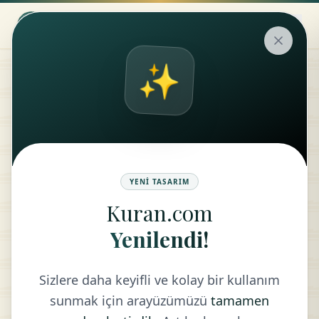
✨
Hadis
SILA-İ RAHM BÖLÜMÜ
YENI TASARIM
Kuran.com
ARA
Yenilendi!
Sizlere daha keyifli ve kolay bir kullanım
sunmak için arayüzümüzü
tamamen