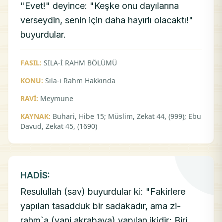
"Evet!" deyince: "Keşke onu dayılarına
verseydin, senin için daha hayırlı olacaktı!"
buyurdular.
FASIL:
SILA-İ RAHM BÖLÜMÜ
KONU:
Sıla-i Rahm Hakkında
RAVİ:
Meymune
KAYNAK:
Buhari, Hibe 15; Müslim, Zekat 44, (999); Ebu
Davud, Zekat 45, (1690)
HADİS:
Resulullah (sav) buyurdular ki: "Fakirlere
yapılan tasadduk bir sadakadır, ama zi-
rahm`a (yani akrabaya) yapılan ikidir; Biri