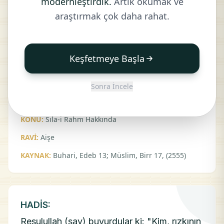
modernleştirdik.
Artık okumak ve
HADİS:
araştırmak çok daha rahat.
Resulullah (sav) buyurdular ki: "Rahim Arş`a
asılıdır, der ki: "Kim beni sıla öderse Allah da
Keşfetmeye Başla
ona sıla etsin. Kim benden koparsa Allah da
ondan kopsun."
Sonra İncele
FASIL:
SILA-İ RAHM BÖLÜMÜ
KONU:
Sıla-i Rahm Hakkında
RAVİ:
Aişe
KAYNAK:
Buhari, Edeb 13; Müslim, Birr 17, (2555)
HADİS:
Resulullah (sav) buyurdular ki: "Kim, rızkının