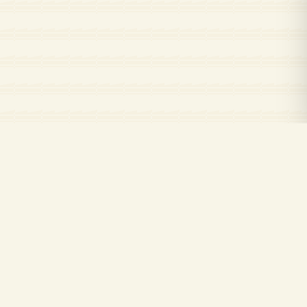
Kuran.com
Kuran.com ile Kur'an-ı Kerim'i okuyun, dinleyin ve öğrenin
© 2026 KURAN.COM
EN ÇOK ZIYARET EDILEN SURELER