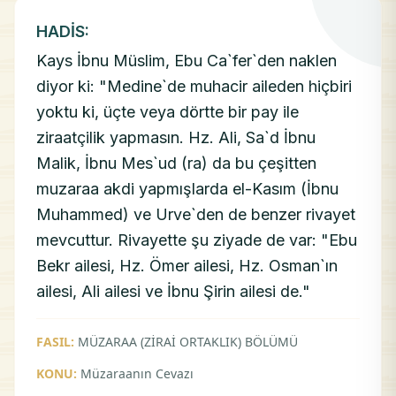
HADİS:
Kays İbnu Müslim, Ebu Ca`fer`den naklen
diyor ki: "Medine`de muhacir aileden hiçbiri
yoktu ki, üçte veya dörtte bir pay ile
ziraatçilik yapmasın. Hz. Ali, Sa`d İbnu
Malik, İbnu Mes`ud (ra) da bu çeşitten
muzaraa akdi yapmışlarda el-Kasım (İbnu
Muhammed) ve Urve`den de benzer rivayet
mevcuttur. Rivayette şu ziyade de var: "Ebu
Bekr ailesi, Hz. Ömer ailesi, Hz. Osman`ın
ailesi, Ali ailesi ve İbnu Şirin ailesi de."
FASIL:
MÜZARAA (ZİRAİ ORTAKLIK) BÖLÜMÜ
KONU:
Müzaraanın Cevazı