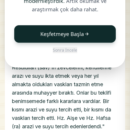
modernleştirdik.
Artık okumak ve
HADİS:
araştırmak çok daha rahat.
Resulullah (sav), meyve ve ekinden çıkacak
olan bütün mahsulün yarısı karşılığında
Keşfetmeye Başla
Hayber`ı (Yahudilere) verdi. Her sene
zevcelerine, yüz vask veriyordu. Seksen
Sonra İncele
vask kuru hurma, yirmi vask arpa. Hz. Ömer
(ra) başa geçince, Hayber`ı taksim etti ve
Resulullah (sav)`ın zevcelerini, kendilerine
arazı ve suyu ikta etmek veya her yıl
almakta oldukları vaskları tazmin etme
arasında muhayyer bıraktı. Onlar bu teklifi
benimsemede farklı kararlara vardılar. Bir
kısmı arazi ve suyu tercih etti, bir kısmı da
vaskları tercih etti. Hz. Aişe ve Hz. Hafsa
(ra) arazi ve suyu tercih edenlerdendi."