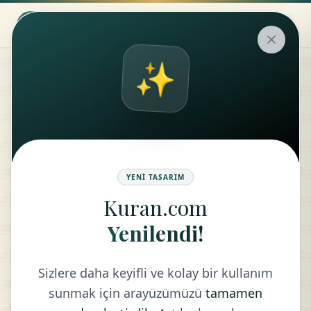
✨
Hadis
MÜZARAA (ZİRAİ ORTAKLIK) BÖLÜMÜ
YENI TASARIM
Kuran.com
ARA
Yenilendi!
Sizlere daha keyifli ve kolay bir kullanım
sunmak için arayüzümüzü
tamamen