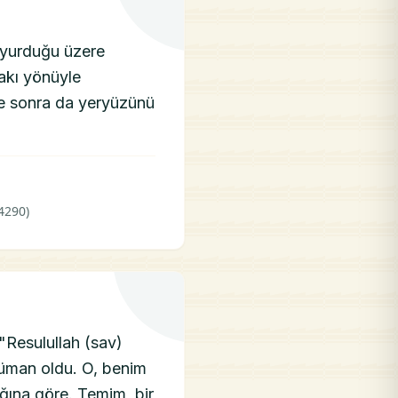
buyurduğu üzere
akı yönüyle
e sonra da yeryüzünü
4290)
 "Resulullah (sav)
slüman oldu. O, benim
ğına göre. Temim, bir