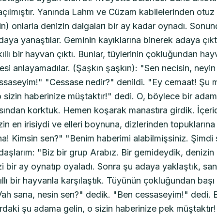
çılmıştır. Yanında Lahm ve Cüzam kabilelerinden otuz 
için) onlarla denizin dalgaları bir ay kadar oynadı. Sonu
aya yanaştılar. Geminin kayıklarına binerek adaya çıkt
kıllı bir hayvan çıktı. Bunlar, tüylerinin çokluğundan hay
resi anlayamadılar. (Şaşkın şaşkın): "Sen necisin, neyin
ssaseyim!" "Cessase nedir?" denildi. "Ey cemaat! Şu m
o sizin haberinize müştaktır!" dedi. O, böylece bir ada
sından korktuk. Hemen koşarak manastıra girdik. İçeri
in en irisiydi ve elleri boynuna, dizlerinden topuklarına
a! Kimsin sen?" "Benim haberimi alabilmişsiniz. Şimdi 
daşlarım: "Biz bir grup Arabız. Bir gemideydik, denizin
izi bir ay oynatıp oyaladı. Sonra şu adaya yaklaştık, sa
ıllı bir hayvanla karşılaştık. Tüyünün çokluğundan başı 
Vah sana, nesin sen?" dedik. "Ben cessaseyim!" dedi. 
daki şu adama gelin, o sizin haberinize pek müştaktır!