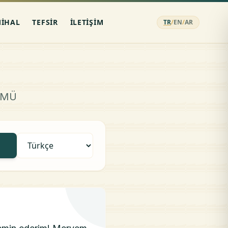
MIHAL
TEFSIR
İLETIŞIM
TR
/
EN
/
AR
ÜMÜ
A