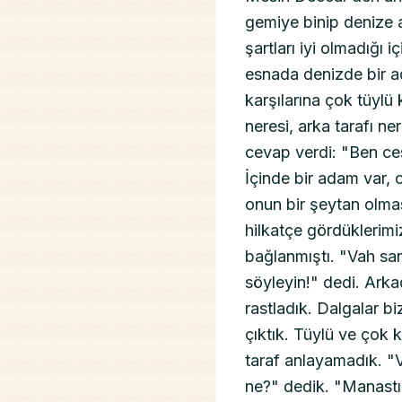
gemiye binip denize a
şartları iyi olmadığı 
esnada denizde bir ad
karşılarına çok tüylü 
neresi, arka tarafı ne
cevap verdi: "Ben ce
İçinde bir adam var, 
onun bir şeytan olma
hilkatçe gördüklerimiz
bağlanmıştı. "Vah san
söyleyin!" dedi. Arka
rastladık. Dalgalar b
çıktık. Tüylü ve çok k
taraf anlayamadık. "
ne?" dedik. "Manastır