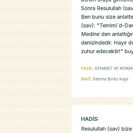
Sonra Resulullah (sa
Ben bunu size anlattı
(sav): "Temimi`d-Dar
Medine`den anlattığı
denizindedir. Hayır d
zuhur edecektir!" buyu
FASIL:
KIYAMET VE KIYAM
RAVİ:
Fatıma Bintu Kays
HADİS:
Resulullah (sav) bize