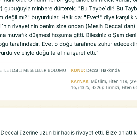
v) çubuğuyla minbere dürterek: "Bu Taybe`dir! Bu Taybe
m değil mı?" buyurdular. Halk da: "Evet!" diye karşılık
i`nin rivayetinin benim size ondan (Mesih Deccal`dan
ma muvafık düşmesi hoşuma gitti. Bilesiniz o Şam de
oğu tarafındadır. Evet o doğu tarafında zuhur edecekti
rdu ve eliyle doğu tarafina işaret etti."
ETLE İLGİLİ MESELELER BÖLÜMÜ
KONU:
Deccal Hakkında
KAYNAK:
Müslim, Fiten 119, (2
16, (4325, 4326); Tirmizi, Fiten 6
 Deccal üzerine uzun bir hadis rivayet etti. Bize anlatt