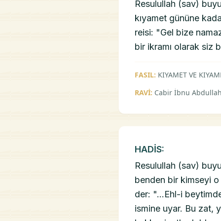
Resulullah (sav) buy
kıyamet gününe kada
reisi: "Gel bize nama
bir ikramı olarak siz b
FASIL:
KIYAMET VE KIYAM
RAVİ:
Cabir İbnu Abdullah
HADİS:
Resulullah (sav) buyu
benden bir kimseyi o
der: "...Ehl-i beytim
ismine uyar. Bu zat, 