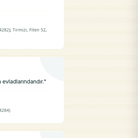
82); Tirmizi, Fiten 52,
 evladlarındandır."
4284)