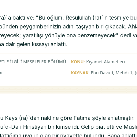
(ra)`a baktı ve: "Bu oğlum, Resulullah (ra)`ın tesmiye 
bünden peygamberinizin adını taşıyan biri çıkacak. Ahl
eyecek; yaratılışı yönüyle ona benzemeyecek" dedi v
 dair gelen kıssayı anlattı.
ETLE İLGİLİ MESELELER BÖLÜMÜ
KONU:
Kıyamet Alametleri
ni
KAYNAK:
Ebu Davud, Mehdi 1, (
tu Kays (ra)`dan nakline göre Fatıma şöyle anlatmıştır:
`d-Dari Hıristiyan bir kimse idi. Gelip biat etti ve Mü
ttığıma uygun olan bir rivayette bulundu. Bana anlattı