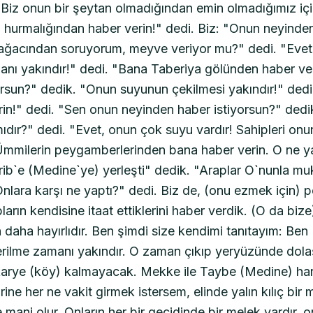
 Biz onun bir şeytan olmadığından emin olmadığımız içi
urmalığından haber verin!" dedi. Biz: "Onun neyinde
ağacından soruyorum, meyve veriyor mu?" dedi. "Evet
 yakındır!" dedi. "Bana Taberiya gölünden haber ver
orsun?" dedik. "Onun suyunun çekilmesi yakındır!" ded
in!" dedi. "Sen onun neyinden haber istiyorsun?" dedi
ıdır?" dedi. "Evet, onun çok suyu vardır! Sahipleri onun
"Ümmilerin peygamberlerinden bana haber verin. O ne y
b`e (Medine`ye) yerleşti" dedik. "Araplar O`nunla muka
Onlara karşı ne yaptı?" dedi. Biz de, (onu ezmek için)
ların kendisine itaat ettiklerini haber verdik. (O da bize)
çin daha hayırlıdır. Ben şimdi size kendimi tanıtayım: Be
 verilme zamanı yakındır. O zaman çıkıp yeryüzünde dol
arye (köy) kalmayacak. Mekke ile Taybe (Medine) hariç
ine her ne vakit girmek istersem, elinde yalın kılıç bir m
ani olur. Onların her bir geçidinde bir melek vardır, on