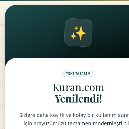
Kuran.com
ANASAYFA
KUR
✨
KI
YENI TASARIM
Kuran.com
Yenilendi!
Sizlere daha keyifli ve kolay bir kullanım su
HADİS:
için arayüzümüzü
tamamen modernleştirdi