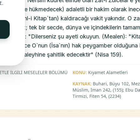
rdular ki: "Nefsim kudret elinde olan Zat-ı Zülcelal`e
t.
(bu şeriatle hükmedecek) adaletli bir hakim olarak ineceğ
 cizyeyi (Ehl-i Kitap`tan) kaldıracağı vakit yakındır. O 
abul etmez; tek bir secde, dünya ve içindekilerin tamam
yre der ki: "Dilerseniz şu ayeti okuyun. (Mealen): "Kit
münden önce O`nun (İsa`nın) hak peygamber olduğuna 
sa onlar aleyhine şahitlik edecektir" (Nisa 159).
ETLE İLGİLİ MESELELER BÖLÜMÜ
KONU:
Kıyamet Alametleri
KAYNAK:
Buhari, Büyu 102, Meza
Müslim, İman 242, (155); Ebu Da
Tirmizi, Fiten 54, (2234)