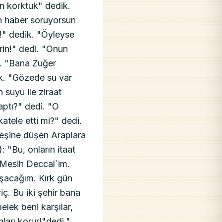
n korktuk" dedik.
n haber soruyorsun
!" dedik. "Öyleyse
in!" dedi. "Onun
i. "Bana Zuğer
k. "Gözede su var
 suyu ile ziraat
aptı?" dedi. "O
tele etti mi?" dedi.
 peşine düşen Araplara
: "Bu, onların itaat
n Mesih Deccal`im.
aşacağım. Kırk gün
. Bu iki şehir bana
elek beni karşılar,
ları korur!"dedi."