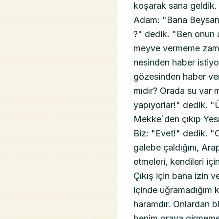
koşarak sana geldik.
Adam: "Bana Beysan h
?" dedik. "Ben onun 
meyve vermeme zamanı
nesinden haber istiy
gözesinden haber ver
mıdır? Orada su var m
yapıyorlar!" dedik. 
Mekke`den çıkıp Yesri
Biz: "Evet!" dedik. "
galebe çaldığını, Arap
etmeleri, kendileri i
Çıkış için bana izin
içinde uğramadığım k
haramdır. Onlardan bir
benim oraya girmeme m