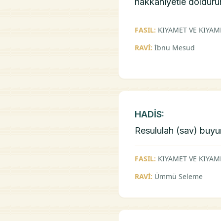
hakkaniyetle doldurur
FASIL:
KIYAMET VE KIYAM
RAVİ:
İbnu Mesud
HADİS:
Resululah (sav) buyur
FASIL:
KIYAMET VE KIYAM
RAVİ:
Ümmü Seleme