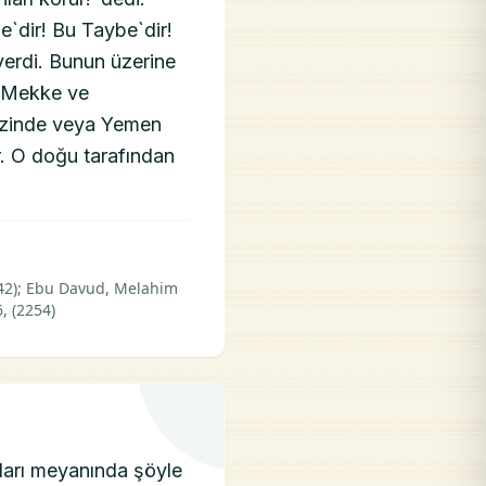
`dir! Bu Taybe`dir!
 verdi. Bunun üzerine
) Mekke ve
nizinde veya Yemen
r. O doğu tarafından
942); Ebu Davud, Melahim
6, (2254)
ıkları meyanında şöyle