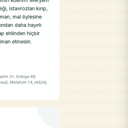
 yemin ederim! Meryem
i, istavrozları kırıp,
zaman, mal öylesine
ından daha hayırlı
ap ehlinden hiçbir
iman etmesin.
lim 31, Enbiya 49;
vud, Melahim 14, (4324);