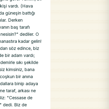
kişi vardı. (Hava
nda güneşin battığı
ılar. Derken
vanın baş tarafı
 nesisin?" dediler. O
anastıra kadar gelin!
mdan söz edince, biz
de bir adam vardı;
 demirle sıkı şekilde
siz kimsiniz, bana
 coşkun bir anına
ndallara binip adaya
ne taraf, arkası ne
Biz: "Cessase de
" dedi. Biz de