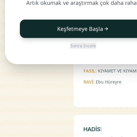
Resulullah (sav) buyu
Artık okumak ve araştırmak çok daha raha
oğlu İsa`nın, aranıza 
hınzırları öldüreceği,
artar ki, kimse onu k
Keşfetmeye Başla
olur." Sonra Ebu Hure
kimse yoktur ki, ölü
Sonra İncele
Kıyamet gününde ise İ
FASIL:
KIYAMET VE KIYAM
RAVİ:
Ebu Hüreyre
HADİS: