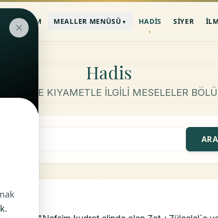
AN-I KERIM
MEALLER MENÜSÜ
HADIS
SIYER
İL
▼
Hadis
YAMET VE KIYAMETLE İLGİLİ MESELELER BÖL
AR
nmak
k.