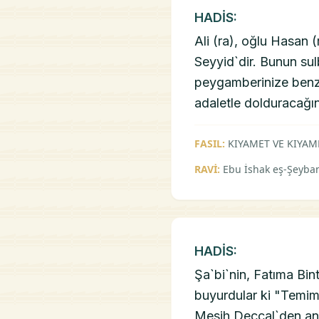
HADİS:
Ali (ra), oğlu Hasan 
Seyyid`dir. Bunun sul
peygamberinize benz
adaletle dolduracağına
FASIL:
KIYAMET VE KIYAM
RAVİ:
Ebu İshak eş-Şeyba
HADİS:
Şa`bi`nin, Fatıma Bin
buyurdular ki "Temimu
Mesih Deccal`den anla