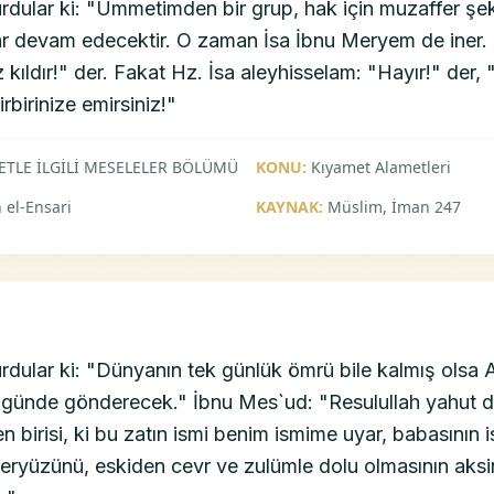
urdular ki: "Ümmetimden bir grup, hak için muzaffer ş
r devam edecektir. O zaman İsa İbnu Meryem de iner.
z kıldır!" der. Fakat Hz. İsa aleyhisselam: "Hayır!" der,
irbirinize emirsiniz!"
ETLE İLGİLİ MESELELER BÖLÜMÜ
KONU:
Kıyamet Alametleri
 el-Ensari
KAYNAK:
Müslim, İman 247
rdular ki: "Dünyanın tek günlük ömrü bile kalmış olsa A
 günde gönderecek." İbnu Mes`ud: "Resulullah yahut 
den birisi, ki bu zatın ismi benim ismime uyar, babasının
yeryüzünü, eskiden cevr ve zulümle dolu olmasının aksi