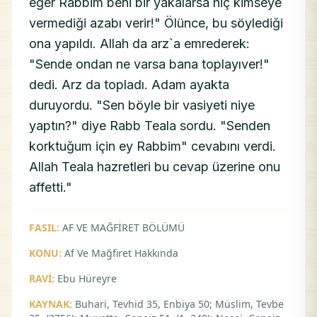
eğer Rabbim beni bir yakalarsa hiç kimseye
vermediği azabı verir!" Ölünce, bu söylediği
ona yapıldı. Allah da arz`a emrederek:
"Sende ondan ne varsa bana toplayıver!"
dedi. Arz da topladı. Adam ayakta
duruyordu. "Sen böyle bir vasiyeti niye
yaptın?" diye Rabb Teala sordu. "Senden
korktuğum için ey Rabbim" cevabını verdi.
Allah Teala hazretleri bu cevap üzerine onu
affetti."
FASIL:
AF VE MAĞFİRET BÖLÜMÜ
KONU:
Af Ve Mağfiret Hakkında
RAVİ:
Ebu Hüreyre
KAYNAK:
Buhari, Tevhid 35, Enbiya 50; Müslim, Tevbe