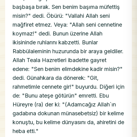
başbaşa bırak. Sen benim başıma müfettiş
misin?" dedi. Öbürü: "Vallahi Allah seni
mağfiret etmez. Veya: "Allah seni cennetine
koymaz!" dedi. Bunun üzerine Allah
ikisininde ruhlarını kabzetti. Bunlar
Rabbülaleminin huzurunda bir araya geldiler.
Allah Teala Hazretleri ibadette gayret
edene: "Sen benim elimdekine kadir misin?"
dedi. Günahkara da dönerek: "Git,
rahmetimle cennete gir!" buyurdu. Diğeri için
de: "Bunu ateşe götürün" emretti. Ebu
Hüreyre (ra) der ki: "(Adamcağız Allah`ın
gadabına dokunan münasebetsiz) bir kelime
konuştu, bu kelime dünyasını da, ahiretini de
heba etti."