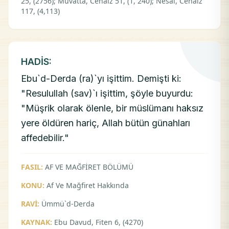
25, (2756); Muvatta, Cenaiz 51, (1, 240); Nesai, Cenaiz
117, (4,113)
HADİS:
Ebu`d-Derda (ra)`yı işittim. Demişti ki:
"Resulullah (sav)`ı işittim, şöyle buyurdu:
"Müşrik olarak ölenle, bir müslümanı haksız
yere öldüren hariç, Allah bütün günahları
affedebilir."
FASIL:
AF VE MAĞFİRET BÖLÜMÜ
KONU:
Af Ve Mağfiret Hakkında
RAVİ:
Ümmü`d-Derda
KAYNAK:
Ebu Davud, Fiten 6, (4270)