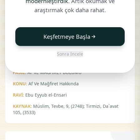
modernleştirdik.
Artık okumak ve
HADİS:
araştırmak çok daha rahat.
Resulullah (sav) buyurdular ki: "Eğer siz hiç
günah işlemeseydiniz, Allah Teala hazretleri
Keşfetmeye Başla
sizi helak eder ve yerinize, günah işleyecek
(fakat tevbeleri sebebiyle) mağfiret edeceği
Sonra İncele
kimseler yaratırdı."
FASIL:
AF VE MAĞFİRET BÖLÜMÜ
KONU:
Af Ve Mağfiret Hakkında
RAVİ:
Ebu Eyyub el-Ensari
KAYNAK:
Müslim, Tevbe, 9, (2748); Tirmizi, Da`avat
105, (3533)