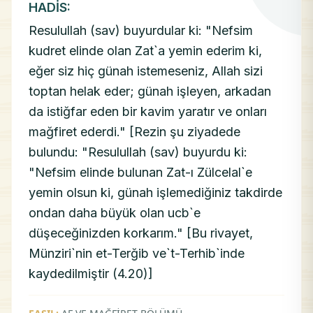
HADİS:
Resulullah (sav) buyurdular ki: "Nefsim
kudret elinde olan Zat`a yemin ederim ki,
eğer siz hiç günah istemeseniz, Allah sizi
toptan helak eder; günah işleyen, arkadan
da istiğfar eden bir kavim yaratır ve onları
mağfiret ederdi." [Rezin şu ziyadede
bulundu: "Resulullah (sav) buyurdu ki:
"Nefsim elinde bulunan Zat-ı Zülcelal`e
yemin olsun ki, günah işlemediğiniz takdirde
ondan daha büyük olan ucb`e
düşeceğinizden korkarım." [Bu rivayet,
Münziri`nin et-Terğib ve`t-Terhib`inde
kaydedilmiştir (4.20)]