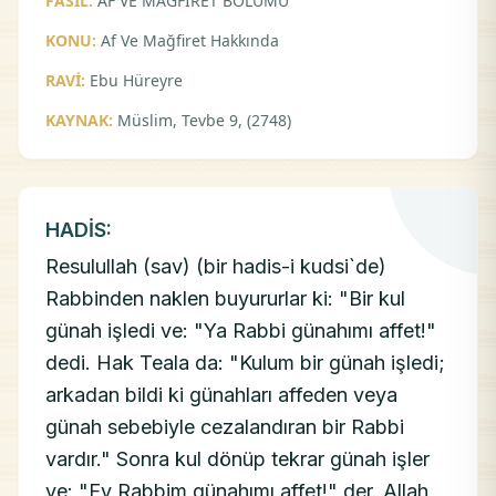
FASIL:
AF VE MAĞFİRET BÖLÜMÜ
KONU:
Af Ve Mağfiret Hakkında
RAVİ:
Ebu Hüreyre
KAYNAK:
Müslim, Tevbe 9, (2748)
HADİS:
Resulullah (sav) (bir hadis-i kudsi`de)
Rabbinden naklen buyururlar ki: "Bir kul
günah işledi ve: "Ya Rabbi günahımı affet!"
dedi. Hak Teala da: "Kulum bir günah işledi;
arkadan bildi ki günahları affeden veya
günah sebebiyle cezalandıran bir Rabbi
vardır." Sonra kul dönüp tekrar günah işler
ve: "Ey Rabbim günahımı affet!" der. Allah