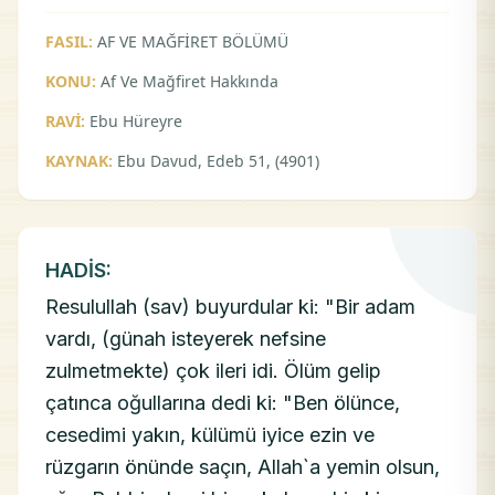
FASIL:
AF VE MAĞFİRET BÖLÜMÜ
KONU:
Af Ve Mağfiret Hakkında
RAVİ:
Ebu Hüreyre
KAYNAK:
Ebu Davud, Edeb 51, (4901)
HADİS:
Resulullah (sav) buyurdular ki: "Bir adam
vardı, (günah isteyerek nefsine
zulmetmekte) çok ileri idi. Ölüm gelip
çatınca oğullarına dedi ki: "Ben ölünce,
cesedimi yakın, külümü iyice ezin ve
rüzgarın önünde saçın, Allah`a yemin olsun,