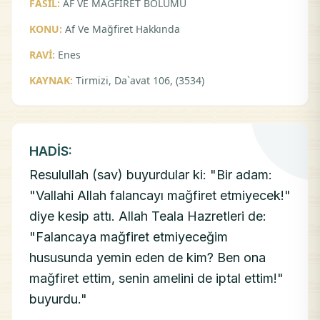
FASIL:
AF VE MAĞFİRET BÖLÜMÜ
KONU:
Af Ve Mağfiret Hakkında
RAVİ:
Enes
KAYNAK:
Tirmizi, Da`avat 106, (3534)
HADİS:
Resulullah (sav) buyurdular ki: "Bir adam:
"Vallahi Allah falancayı mağfiret etmiyecek!"
diye kesip attı. Allah Teala Hazretleri de:
"Falancaya mağfiret etmiyeceğim
hususunda yemin eden de kim? Ben ona
mağfiret ettim, senin amelini de iptal ettim!"
buyurdu."