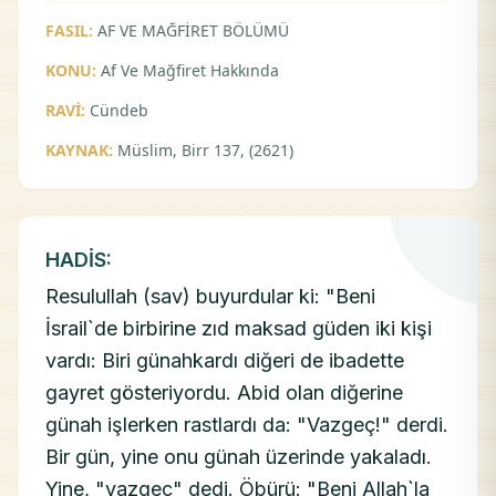
FASIL:
AF VE MAĞFİRET BÖLÜMÜ
KONU:
Af Ve Mağfiret Hakkında
RAVİ:
Cündeb
KAYNAK:
Müslim, Birr 137, (2621)
HADİS:
Resulullah (sav) buyurdular ki: "Beni
İsrail`de birbirine zıd maksad güden iki kişi
vardı: Biri günahkardı diğeri de ibadette
gayret gösteriyordu. Abid olan diğerine
günah işlerken rastlardı da: "Vazgeç!" derdi.
Bir gün, yine onu günah üzerinde yakaladı.
Yine, "vazgeç" dedi. Öbürü: "Beni Allah`la