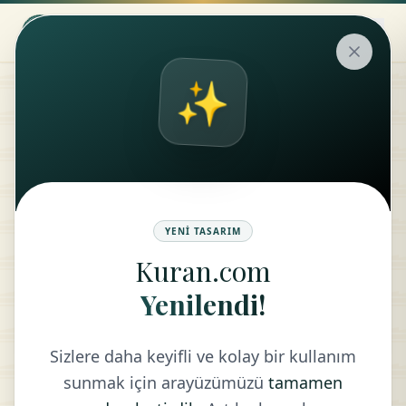
✨
Hadis
AF VE MAĞFİRET BÖLÜMÜ
YENI TASARIM
Kuran.com
ARA
Yenilendi!
Sizlere daha keyifli ve kolay bir kullanım
sunmak için arayüzümüzü
tamamen