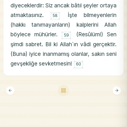
diyeceklerdir: Siz ancak bâtıl şeyler ortaya
۝
atmaktasınız.
İşte bilmeyenlerin
58
(hakkı tanımayanların) kalplerini Allah
۝
böylece mühürler.
(Resûlüm!) Sen
59
şimdi sabret. Bil ki Allah´ın vâdi gerçektir.
(Buna) iyice inanmamış olanlar, sakın seni
۝
gevşekliğe sevketmesin!
60
grid_view
arrow_back
arrow_forward