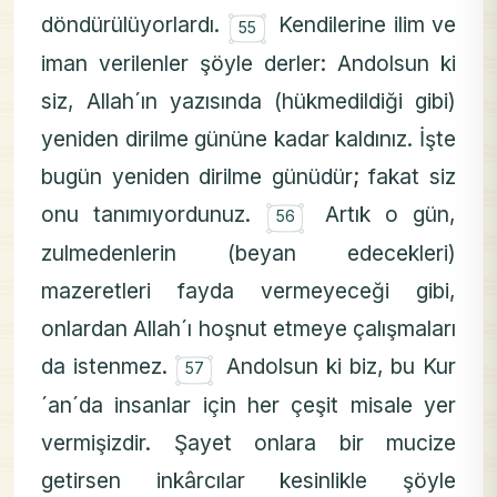
۝
döndürülüyorlardı.
Kendilerine ilim ve
55
iman verilenler şöyle derler: Andolsun ki
siz, Allah´ın yazısında (hükmedildiği gibi)
yeniden dirilme gününe kadar kaldınız. İşte
bugün yeniden dirilme günüdür; fakat siz
۝
onu tanımıyordunuz.
Artık o gün,
56
zulmedenlerin (beyan edecekleri)
mazeretleri fayda vermeyeceği gibi,
onlardan Allah´ı hoşnut etmeye çalışmaları
۝
da istenmez.
Andolsun ki biz, bu Kur
57
´an´da insanlar için her çeşit misale yer
vermişizdir. Şayet onlara bir mucize
getirsen inkârcılar kesinlikle şöyle