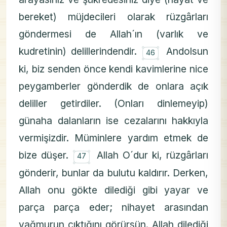
bereket) müjdecileri olarak rüzgârları
göndermesi de Allah´ın (varlık ve
۝
kudretinin) delillerindendir.
Andolsun
46
ki, biz senden önce kendi kavimlerine nice
peygamberler gönderdik de onlara açık
deliller getirdiler. (Onları dinlemeyip)
günaha dalanların ise cezalarını hakkıyla
vermişizdir. Müminlere yardım etmek de
۝
bize düşer.
Allah O´dur ki, rüzgârları
47
gönderir, bunlar da bulutu kaldırır. Derken,
Allah onu gökte dilediği gibi yayar ve
parça parça eder; nihayet arasından
yağmurun çıktığını görürsün. Allah dilediği