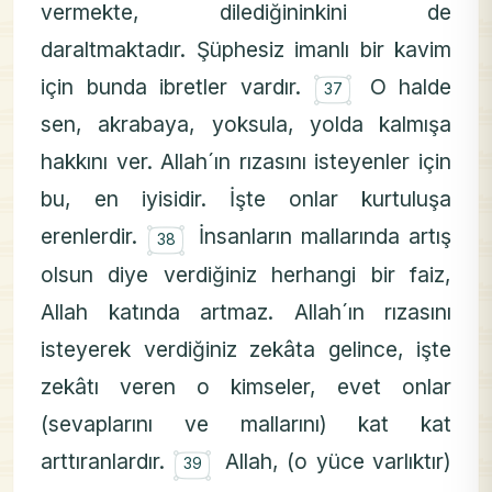
vermekte, dilediğininkini de
daraltmaktadır. Şüphesiz imanlı bir kavim
۝
için bunda ibretler vardır.
O halde
37
sen, akrabaya, yoksula, yolda kalmışa
hakkını ver. Allah´ın rızasını isteyenler için
bu, en iyisidir. İşte onlar kurtuluşa
۝
erenlerdir.
İnsanların mallarında artış
38
olsun diye verdiğiniz herhangi bir faiz,
Allah katında artmaz. Allah´ın rızasını
isteyerek verdiğiniz zekâta gelince, işte
zekâtı veren o kimseler, evet onlar
(sevaplarını ve mallarını) kat kat
۝
arttıranlardır.
Allah, (o yüce varlıktır)
39