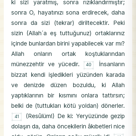
ki sizi yaratmış, sonra rızıklandırmıştır;
sonra O, hayatınızı sona erdirecek, daha
sonra da sizi (tekrar) diriltecektir. Peki
sizin (Allah´a eş tuttuğunuz) ortaklarınız
içinde bunlardan birini yapabilecek var mı?
Allah onların ortak koştuklarından
۝
münezzehtir ve yücedir.
İnsanların
40
bizzat kendi işledikleri yüzünden karada
ve denizde düzen bozuldu, ki Allah
yaptıklarının bir kısmını onlara tattırsın;
belki de (tuttukları kötü yoldan) dönerler.
۝
(Resûlüm!) De ki: Yeryüzünde gezip
41
dolaşın da, daha öncekilerin âkıbetleri nice