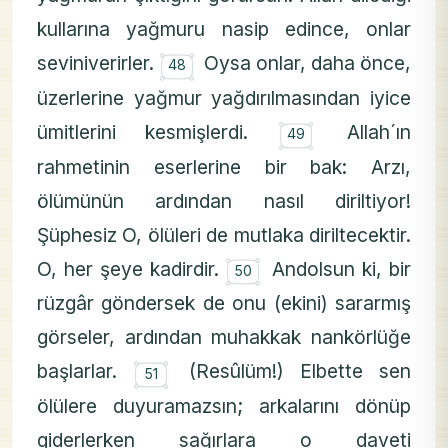
kullarına yağmuru nasip edince, onlar
۝
seviniverirler.
Oysa onlar, daha önce,
48
üzerlerine yağmur yağdırılmasından iyice
۝
ümitlerini kesmişlerdi.
Allah´ın
49
rahmetinin eserlerine bir bak: Arzı,
ölümünün ardından nasıl diriltiyor!
Şüphesiz O, ölüleri de mutlaka diriltecektir.
۝
O, her şeye kadirdir.
Andolsun ki, bir
50
rüzgâr göndersek de onu (ekini) sararmış
görseler, ardından muhakkak nankörlüğe
۝
başlarlar.
(Resûlüm!) Elbette sen
51
ölülere duyuramazsın; arkalarını dönüp
giderlerken sağırlara o daveti