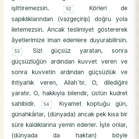
۝
işittiremezsin.
Körleri de
52
sapıklıklarından (vazgeçirip) doğru yola
iletemezsin. Ancak teslimiyet göstererek
âyetlerimize iman edenlere duyurabilirsin.
۝
Sizi güçsüz yaratan, sonra
53
güçsüzlüğün ardından kuvvet veren ve
sonra kuvvetin ardından güçsüzlük ve
ihtiyarlık veren, Allah´tır. O, dilediğini
yaratır. O, hakkıyla bilendir, üstün kudret
۝
sahibidir.
Kıyamet koptuğu gün,
54
günahkârlar, (dünyada) ancak pek kısa bir
süre kaldıklarına yemin ederler. İşte onlar,
(dünyada da haktan) böyle