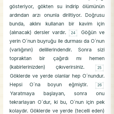
gösteriyor, gökten su indirip ölümünün
ardından arzı onunla diriltiyor. Doğrusu
bunda, aklını kullanan bir kavim için
۝
(alınacak) dersler vardır.
Göğün ve
24
yerin O´nun buyruğu ile durması da O´nun
(varlığının) delillerindendir. Sonra sizi
topraktan bir çağırdı mı hemen
۝
(kabirlerinizden) çıkıverirsiniz.
25
Göklerde ve yerde olanlar hep O´nundur.
۝
Hepsi O´na boyun eğmiştir.
26
Yaratmaya başlayan, sonra onu
tekrarlayan O´dur, ki bu, O´nun için pek
kolaydır. Göklerde ve yerde (tecelli eden)