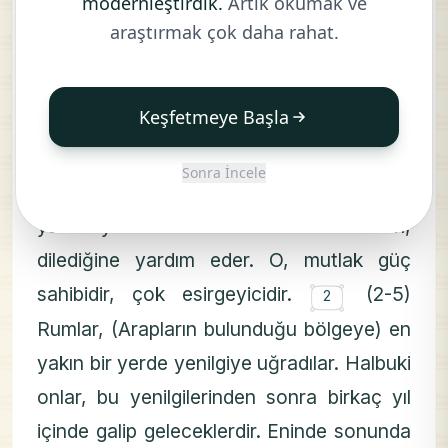
modernleştirdik.
Artık okumak ve
۝
Elif. Lâm. Mîm.
(2-5) Rumlar,
1
araştırmak çok daha rahat.
(Arapların bulunduğu bölgeye) en yakın bir
yerde yenilgiye uğradılar. Halbuki onlar, bu
Keşfetmeye Başla
yenilgilerinden sonra birkaç yıl içinde galip
geleceklerdir. Eninde sonunda emir Allah
Sonra İncele
´ındır. O gün müminler de Allah´ın
yardımıyla sevineceklerdir. Allah,
dilediğine yardım eder. O, mutlak güç
۝
sahibidir, çok esirgeyicidir.
(2-5)
2
Rumlar, (Arapların bulunduğu bölgeye) en
yakın bir yerde yenilgiye uğradılar. Halbuki
onlar, bu yenilgilerinden sonra birkaç yıl
içinde galip geleceklerdir. Eninde sonunda