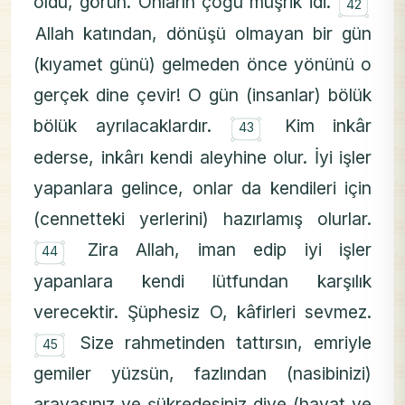
۝
oldu, görün. Onların çoğu müşrik idi.
42
Allah katından, dönüşü olmayan bir gün
(kıyamet günü) gelmeden önce yönünü o
gerçek dine çevir! O gün (insanlar) bölük
۝
bölük ayrılacaklardır.
Kim inkâr
43
ederse, inkârı kendi aleyhine olur. İyi işler
yapanlara gelince, onlar da kendileri için
(cennetteki yerlerini) hazırlamış olurlar.
۝
Zira Allah, iman edip iyi işler
44
yapanlara kendi lütfundan karşılık
verecektir. Şüphesiz O, kâfirleri sevmez.
۝
Size rahmetinden tattırsın, emriyle
45
gemiler yüzsün, fazlından (nasibinizi)
arayasınız ve şükredesiniz diye (hayat ve