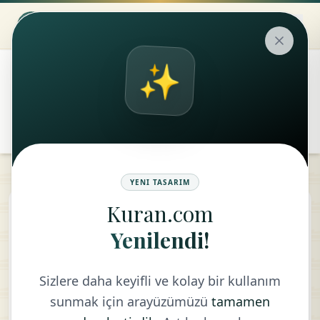
✨
۞
translate
remove
add
Aa
YENI TASARIM
Kuran.com
The Romans
Yenilendi!
TURKISH - DIYANET VAKFI
Sizlere daha keyifli ve kolay bir kullanım
sunmak için arayüzümüzü
tamamen