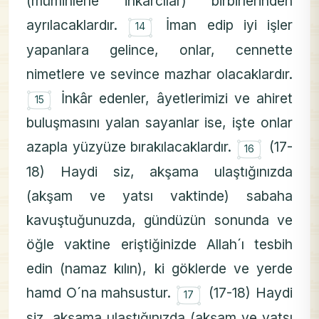
(müminlerle inkârcılar) birbirlerinden
۝
ayrılacaklardır.
İman edip iyi işler
14
yapanlara gelince, onlar, cennette
nimetlere ve sevince mazhar olacaklardır.
۝
İnkâr edenler, âyetlerimizi ve ahiret
15
buluşmasını yalan sayanlar ise, işte onlar
۝
azapla yüzyüze bırakılacaklardır.
(17-
16
18) Haydi siz, akşama ulaştığınızda
(akşam ve yatsı vaktinde) sabaha
kavuştuğunuzda, gündüzün sonunda ve
öğle vaktine eriştiğinizde Allah´ı tesbih
edin (namaz kılın), ki göklerde ve yerde
۝
hamd O´na mahsustur.
(17-18) Haydi
17
siz, akşama ulaştığınızda (akşam ve yatsı