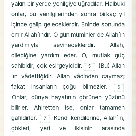
yakın bir yerde yenilgiye uğradılar. Halbuki
onlar, bu yenilgilerinden sonra birkaç yıl
içinde galip geleceklerdir. Eninde sonunda
emir Allah´ındır. O gün müminler de Allah´ın
yardımıyla sevineceklerdir. Allah,
dilediğine yardım eder. O, mutlak güç
۝
sahibidir, çok esirgeyicidir.
(Bu) Allah
5
´ın vâdettiğidir. Allah vâdinden caymaz;
۝
fakat insanların çoğu bilmezler.
6
Onlar, dünya hayatının görünen yüzünü
bilirler. Ahiretten ise, onlar tamamen
۝
gafildirler.
Kendi kendilerine, Allah´ın,
7
gökleri, yeri ve ikisinin arasında