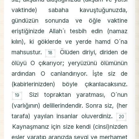
vaktinde) sabaha kavuştuğunuzda,
gündüzün sonunda ve öğle vaktine
eriştiğinizde Allah´ı tesbih edin (namaz
kılın), ki göklerde ve yerde hamd O´na
۝
mahsustur.
Ölüden diriyi, diriden de
18
ölüyü O çıkarıyor; yeryüzünü ölümünün
ardından O canlandırıyor. İşte siz de
(kabirlerinizden) böyle çıkarılacaksınız.
۝
Sizi topraktan yaratması, O´nun
19
(varlığının) delillerindendir. Sonra siz, (her
۝
tarafa) yayılan insanlar oluverdiniz.
20
Kaynaşmanız için size kendi (cinsi)nizden
eşler yaratıp aranızda sevgi ve merhamet