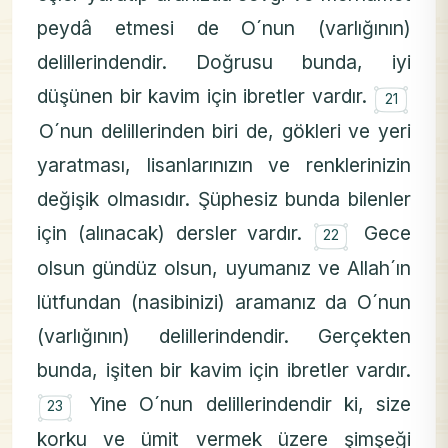
peydâ etmesi de O´nun (varlığının)
delillerindendir. Doğrusu bunda, iyi
۝
düşünen bir kavim için ibretler vardır.
21
O´nun delillerinden biri de, gökleri ve yeri
yaratması, lisanlarınızın ve renklerinizin
değişik olmasıdır. Şüphesiz bunda bilenler
۝
için (alınacak) dersler vardır.
Gece
22
olsun gündüz olsun, uyumanız ve Allah´ın
lütfundan (nasibinizi) aramanız da O´nun
(varlığının) delillerindendir. Gerçekten
bunda, işiten bir kavim için ibretler vardır.
۝
Yine O´nun delillerindendir ki, size
23
korku ve ümit vermek üzere şimşeği