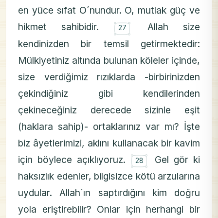
en yüce sıfat O´nundur. O, mutlak güç ve
۝
hikmet sahibidir.
Allah size
27
kendinizden bir temsil getirmektedir:
Mülkiyetiniz altında bulunan köleler içinde,
size verdiğimiz rızıklarda -birbirinizden
çekindiğiniz gibi kendilerinden
çekineceğiniz derecede sizinle eşit
(haklara sahip)- ortaklarınız var mı? İşte
biz âyetlerimizi, aklını kullanacak bir kavim
۝
için böylece açıklıyoruz.
Gel gör ki
28
haksızlık edenler, bilgisizce kötü arzularına
uydular. Allah´ın saptırdığını kim doğru
yola eriştirebilir? Onlar için herhangi bir