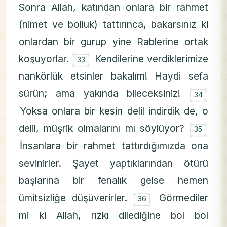
Sonra Allah, katından onlara bir rahmet
(nimet ve bolluk) tattırınca, bakarsınız ki
onlardan bir gurup yine Rablerine ortak
۝
koşuyorlar.
Kendilerine verdiklerimize
33
nankörlük etsinler bakalım! Haydi sefa
۝
sürün; ama yakında bileceksiniz!
34
Yoksa onlara bir kesin delil indirdik de, o
۝
delil, müşrik olmalarını mı söylüyor?
35
İnsanlara bir rahmet tattırdığımızda ona
sevinirler. Şayet yaptıklarından ötürü
başlarına bir fenalık gelse hemen
۝
ümitsizliğe düşüverirler.
Görmediler
36
mi ki Allah, rızkı dilediğine bol bol