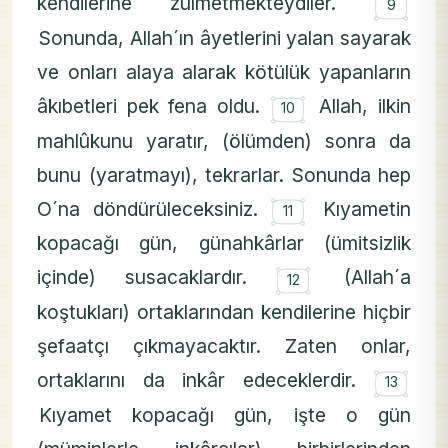
۝
kendilerine zulmetmekteydiler.
9
Sonunda, Allah´ın âyetlerini yalan sayarak
ve onları alaya alarak kötülük yapanların
۝
âkıbetleri pek fena oldu.
Allah, ilkin
10
mahlûkunu yaratır, (ölümden) sonra da
bunu (yaratmayı), tekrarlar. Sonunda hep
۝
O´na döndürüleceksiniz.
Kıyametin
11
kopacağı gün, günahkârlar (ümitsizlik
۝
içinde) susacaklardır.
(Allah´a
12
koştukları) ortaklarından kendilerine hiçbir
şefaatçı çıkmayacaktır. Zaten onlar,
۝
ortaklarını da inkâr edeceklerdir.
13
Kıyamet kopacağı gün, işte o gün