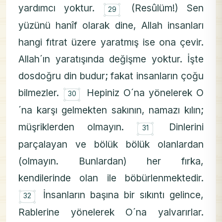
۝
yardımcı yoktur.
(Resûlüm!) Sen
29
yüzünü hanîf olarak dine, Allah insanları
hangi fıtrat üzere yaratmış ise ona çevir.
Allah´ın yaratışında değişme yoktur. İşte
dosdoğru din budur; fakat insanların çoğu
۝
bilmezler.
Hepiniz O´na yönelerek O
30
´na karşı gelmekten sakının, namazı kılın;
۝
müşriklerden olmayın.
Dinlerini
31
parçalayan ve bölük bölük olanlardan
(olmayın. Bunlardan) her fırka,
kendilerinde olan ile böbürlenmektedir.
۝
İnsanların başına bir sıkıntı gelince,
32
Rablerine yönelerek O´na yalvarırlar.