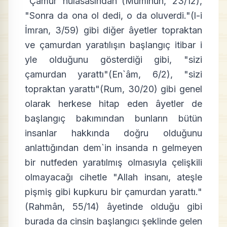
"Çamur hülasasından"(Müminun, 23/12),
"Sonra da ona ol dedi, o da oluverdi."(l-i
İmran, 3/59) gibi diğer âyetler topraktan
ve çamurdan yaratılışın başlangıç itibar i
yle olduğunu gösterdiği gibi, "sizi
çamurdan yarattı"(En`âm, 6/2), "sizi
topraktan yarattı"(Rum, 30/20) gibi genel
olarak herkese hitap eden âyetler de
başlangıç bakımından bunların bütün
insanlar hakkında doğru olduğunu
anlattığından dem`in insanda n gelmeyen
bir nutfeden yaratılmış olmasıyla çelişkili
olmayacağı cihetle "Allah insanı, ateşle
pişmiş gibi kupkuru bir çamurdan yarattı."
(Rahmân, 55/14) âyetinde olduğu gibi
burada da cinsin başlangıcı şeklinde gelen