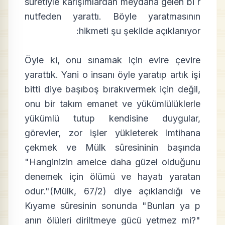
suretiyle karışımlardan meydana gelen bi r
nutfeden yarattı. Böyle yaratmasının
hikmeti şu şekilde açıklanıyor:
Öyle ki, onu sınamak için evire çevire
yarattık. Yani o insanı öyle yaratıp artık işi
bitti diye başıboş bırakıvermek için değil,
onu bir takım emanet ve yükümlülüklerle
yükümlü tutup kendisine duygular,
görevler, zor işler yükleterek imtihana
çekmek ve Mülk sûresininin başında
"Hanginizin amelce daha güzel olduğunu
denemek için ölümü ve hayatı yaratan
odur."(Mülk, 67/2) diye açıklandığı ve
Kıyame sûresinin sonunda "Bunları ya p
anın ölüleri diriltmeye gücü yetmez mi?"