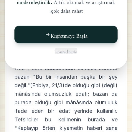
modernleştirdik.
Artık okumak ve araştırmak
çok daha rahat.
İNSAN
Keşfetmeye Başla
Sonra İncele
"Geldi."
HEL ; soru edatlarından olmakla beraber
bazan "Bu bir insandan başka bir şey
değil."(Enbiya, 21/3)de olduğu gibi (değil)
mânâsında olumsuzluk edatı; bazan da
burada olduğu gibi mânâsında olumluluk
ifade eden bir edat yerinde kullanılır.
Tefsirciler bu kelimenin burada ve
"Kaplayıp örten kıyametin haberi sana