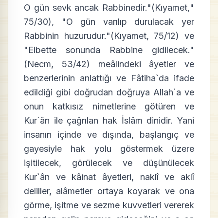
"O gün sevk ancak Rabbinedir."(Kıyamet,
75/30), "O gün varılıp durulacak yer
Rabbinin huzurudur."(Kıyamet, 75/12) ve
"Elbette sonunda Rabbine gidilecek."
(Necm, 53/42) meâlindeki âyetler ve
benzerlerinin anlattığı ve Fâtiha`da ifade
edildiği gibi doğrudan doğruya Allah`a ve
onun katkısız nimetlerine götüren ve
Kur`ân ile çağrılan hak İslâm dinidir. Yani
insanın içinde ve dışında, başlangıç ve
gayesiyle hak yolu göstermek üzere
işitilecek, görülecek ve düşünülecek
Kur`ân ve kâinat âyetleri, naklî ve aklî
deliller, alâmetler ortaya koyarak ve ona
görme, işitme ve sezme kuvvetleri vererek