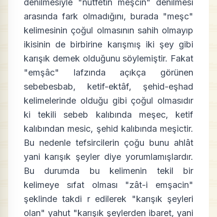
denilmesiyle "nutfetin meşcin" denilmesi
arasında fark olmadığını, burada "meşc"
kelimesinin çoğul olmasının sahih olmayıp
ikisinin de birbirine karışmış iki şey gibi
karışık demek olduğunu söylemiştir. Fakat
"emşâc" lafzında açıkça görünen
sebebesbab, ketif-ektâf, şehid-eşhad
kelimelerinde olduğu gibi çoğul olmasıdır
ki tekili sebeb kalıbında meşec, ketif
kalıbından mesic, şehid kalıbında meşictir.
Bu nedenle tefsircilerin çoğu bunu ahlât
yani karışık şeyler diye yorumlamışlardır.
Bu durumda bu kelimenin tekil bir
kelimeye sıfat olması "zât-i emşacin"
şeklinde takdi r edilerek "karışık şeyleri
olan" yahut "karışık şeylerden ibaret, yani