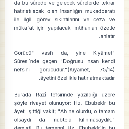
da bu sûrede ve gelecek sûrelerde tekrar
hatırlatılacak olan insanlığın mukadderatı
ile ilgili görev sıkıntılarını ve ceza ve
mükafat için yapılacak imtihanları özetle
anlatır.
"Görücü" vasfı da, yine Kıyâmet
Sûresi`nde geçen "Doğrusu insan kendi
nefsini görücüdür."(Kıyamet, 75/14)
âyetini özellikle hatırlatmaktadır.
Burada Razî tefsirinde yazıldığı üzere
şöyle rivayet olunuyor: Hz. Ebubekir bu
âyeti işittiği vakit; "Ah ne olurdu, o tamam
olsaydı da mübtela kılınmasaydık."
demişti. Bu temenni Hz. Ebubekir`in bu