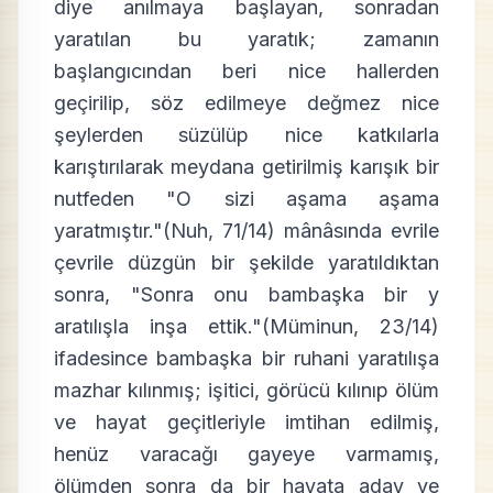
diye anılmaya başlayan, sonradan
yaratılan bu yaratık; zamanın
başlangıcından beri nice hallerden
geçirilip, söz edilmeye değmez nice
şeylerden süzülüp nice katkılarla
karıştırılarak meydana getirilmiş karışık bir
nutfeden "O sizi aşama aşama
yaratmıştır."(Nuh, 71/14) mânâsında evrile
çevrile düzgün bir şekilde yaratıldıktan
sonra, "Sonra onu bambaşka bir y
aratılışla inşa ettik."(Müminun, 23/14)
ifadesince bambaşka bir ruhani yaratılışa
mazhar kılınmış; işitici, görücü kılınıp ölüm
ve hayat geçitleriyle imtihan edilmiş,
henüz varacağı gayeye varmamış,
ölümden sonra da bir hayata aday ve