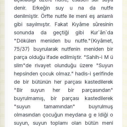
denir. Erkeğin suy u na da nutfe
denilmiştir. Örfte nutfe ile meni eş anlamlı
gibi sayılmıştır. Fakat Kıyâme sûresinin
sonunda da geçtiği gibi Kur`ân`da
"Dökülen meniden bu nutfe."(Kıyâmet,
75/37) buyrularak nutfenin meniden bir
parça olduğu ifade edilmiştir. "Sahih-i M ü
slim"de rivayet olunduğu üzere "Suyun
hepsinden çocuk olmaz." hadis-i şerifinde
de bir bütünün her parçası kastedilerek
"Bir suyun her bir parçasından"
buyrulmamış, bir parçası kastedilerek
"suyun tamamından" buyrulmuş
olmasından çocuğun meydana g e ldiği o
suyun, suyun toplamı olan bütün meni