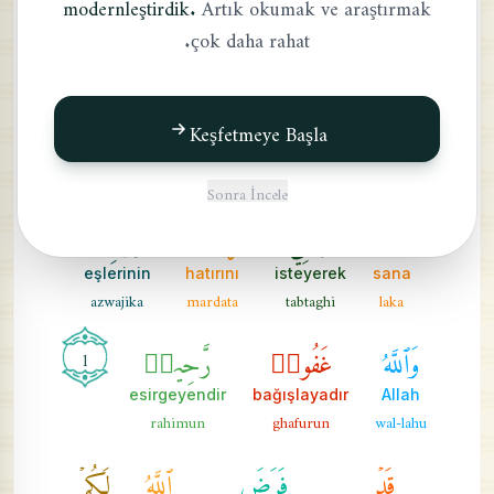
modernleştirdik.
Artık okumak ve araştırmak
çok daha rahat.
niçin?
peygamber
ey
lima
al-nabiyu
yaayyuha
تُحَرِّمُ
مَآ
أَحَلَّ
ٱللَّهُ
Keşfetmeye Başla
Allah'ın
helal kıldığı
şeyi
haram kılıyorsun
al-lahu
ahalla
ma
tuharrimu
Sonra İncele
لَكَۖ
تَبۡتَغِي
مَرۡضَاتَ
أَزۡوَٰجِكَۚ
eşlerinin
hatırını
isteyerek
sana
azwajika
mardata
tabtaghi
laka
وَٱللَّهُ
غَفُورٞ
رَّحِيمٞ
1
esirgeyendir
bağışlayadır
Allah
rahimun
ghafurun
wal-lahu
قَدۡ
فَرَضَ
ٱللَّهُ
لَكُمۡ