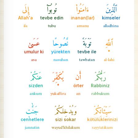
ٱلَّذِينَ
ءَامَنُواْ
تُوبُوٓاْ
إِلَى
Allah'a
tevbe edin
inanan(lar)
kimseler
ila
tubu
amanu
alladhina
ٱللَّهِ
تَوۡبَةٗ
نَّصُوحًا
عَسَىٰ
umulur ki
yürekten
tevbe ile
*
asa
nasuhan
tawbatan
al-lahi
رَبُّكُمۡ
أَن
يُكَفِّرَ
عَنكُمۡ
sizden
*
örter
Rabbiniz
ankum
yukaffira
an
rabbukum
سَيِّـَٔاتِكُمۡ
وَيُدۡخِلَكُمۡ
جَنَّٰتٖ
cennetlere
sizi sokar
kötülüklerinizi
jannatin
wayud'khilakum
sayyiatikum