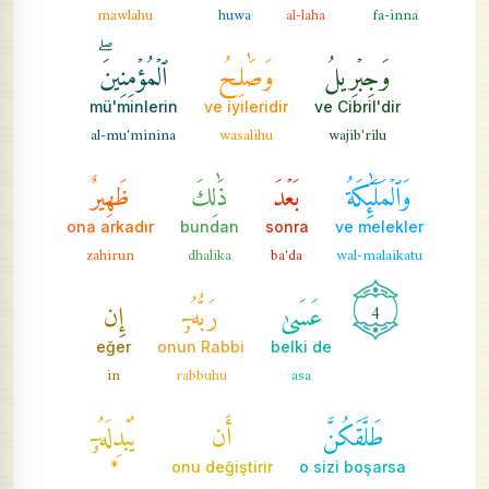
mawlahu
huwa
al-laha
fa-inna
وَجِبۡرِيلُ
وَصَٰلِحُ
ٱلۡمُؤۡمِنِينَۖ
mü'minlerin
ve iyileridir
ve Cibril'dir
al-mu'minina
wasalihu
wajib'rilu
وَٱلۡمَلَٰٓئِكَةُ
بَعۡدَ
ذَٰلِكَ
ظَهِيرٌ
ona arkadır
bundan
sonra
ve melekler
zahirun
dhalika
ba'da
wal-malaikatu
عَسَىٰ
رَبُّهُۥٓ
إِن
4
eğer
onun Rabbi
belki de
in
rabbuhu
asa
طَلَّقَكُنَّ
أَن
يُبۡدِلَهُۥٓ
*
onu değiştirir
o sizi boşarsa