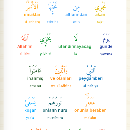
تَجۡرِي
مِن
تَحۡتِهَا
ٱلۡأَنۡهَٰرُ
ırmaklar
*
altlarından
akan
al-anharu
tahtiha
min
tajri
يَوۡمَ
لَا
يُخۡزِي
ٱللَّهُ
Allah'ın
*
utandırmayacağı
günde
al-lahu
yukh'zi
la
yawma
ٱلنَّبِيَّ
وَٱلَّذِينَ
ءَامَنُواْ
inanmış
ve olanları
peygamberi
amanu
wa-alladhina
al-nabiya
مَعَهُۥۖ
نُورُهُمۡ
يَسۡعَىٰ
koşar
onların nuru
onunla beraber
yas'a
nuruhum
ma'ahu