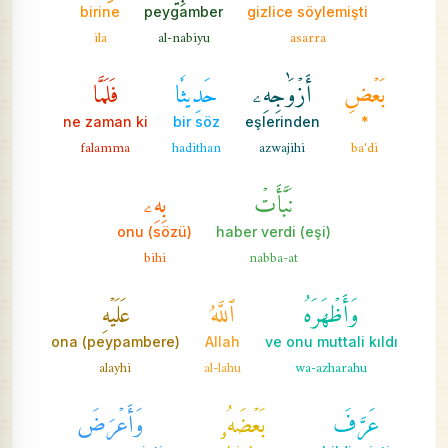
birine
peygamber
gizlice söylemişti
ila
al-nabiyu
asarra
بَعۡضِ
أَزۡوَٰجِهِۦ
حَدِيثٗا
فَلَمَّا
ne zaman ki
bir söz
eşlerinden
*
falamma
hadithan
azwajihi
ba'di
نَبَّأَتۡ
بِهِۦ
onu (sözü)
(eşi) haber verdi
bihi
nabba-at
وَأَظۡهَرَهُ
ٱللَّهُ
عَلَيۡهِ
ona (peypambere)
Allah
ve onu muttali kıldı
alayhi
al-lahu
wa-azharahu
عَرَّفَ
بَعۡضَهُۥ
وَأَعۡرَضَ