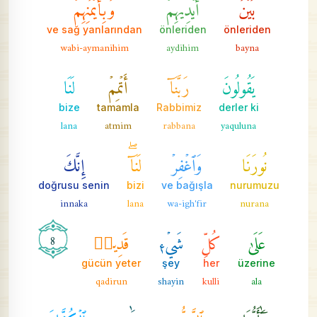
بَيۡنَ
أَيۡدِيهِمۡ
وَبِأَيۡمَٰنِهِمۡ
ve sağ yanlarından
önleriden
önleriden
wabi-aymanihim
aydihim
bayna
يَقُولُونَ
رَبَّنَآ
أَتۡمِمۡ
لَنَا
bize
tamamla
Rabbimiz
derler ki
lana
atmim
rabbana
yaquluna
نُورَنَا
وَٱغۡفِرۡ
لَنَآۖ
إِنَّكَ
doğrusu senin
bizi
ve bağışla
nurumuzu
innaka
lana
wa-igh'fir
nurana
عَلَىٰ
كُلِّ
شَيۡءٖ
قَدِيرٞ
8
gücün yeter
şey
her
üzerine
qadirun
shayin
kulli
ala
يَٰٓأَيُّهَا
ٱلنَّبِيُّ
جَٰهِدِ
ٱلۡكُفَّارَ