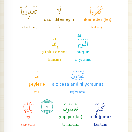
كَفَرُواْ
لَا
تَعۡتَذِرُواْ
*
özür dilemeyin
inkar eden(ler)
ta'tadhiru
la
kafaru
ٱلۡيَوۡمَۖ
إِنَّمَا
çünkü ancak
bugün
innama
al-yawma
تُجۡزَوۡنَ
مَا
şeylerle
siz cezalandırılıyorsunuz
ma
tuj'zawna
كُنتُمۡ
تَعۡمَلُونَ
يَٰٓأَيُّهَا
7
ey
yapıyor(lar)
olduğunuz
yaayyuha
ta'maluna
kuntum