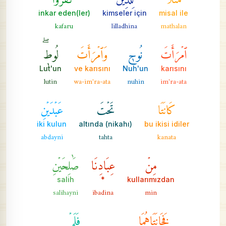
inkar eden(ler)
kimseler için
misal ile
kafaru
lilladhina
mathalan
ٱمۡرَأَتَ
نُوحٖ
وَٱمۡرَأَتَ
لُوطٖۖ
Lut'un
ve karısını
Nuh'un
karısını
lutin
wa-im'ra-ata
nuhin
im'ra-ata
كَانَتَا
تَحۡتَ
عَبۡدَيۡنِ
iki kulun
(nikahı) altında
bu ikisi idiler
abdayni
tahta
kanata
مِنۡ
عِبَادِنَا
صَٰلِحَيۡنِ
salih
*
kullarımızdan
salihayni
ibadina
min
فَخَانَتَاهُمَا
فَلَمۡ