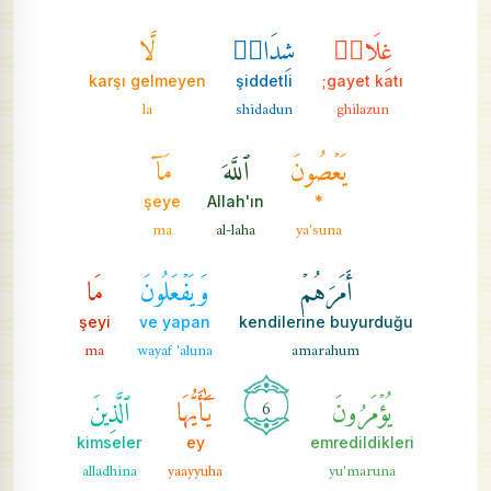
غِلَاظٞ
شِدَادٞ
لَّا
karşı gelmeyen
şiddetli
gayet katı;
la
shidadun
ghilazun
يَعۡصُونَ
ٱللَّهَ
مَآ
şeye
Allah'ın
*
ma
al-laha
ya'suna
أَمَرَهُمۡ
وَيَفۡعَلُونَ
مَا
şeyi
ve yapan
kendilerine buyurduğu
ma
wayaf 'aluna
amarahum
يُؤۡمَرُونَ
يَٰٓأَيُّهَا
ٱلَّذِينَ
6
kimseler
ey
emredildikleri
alladhina
yaayyuha
yu'maruna