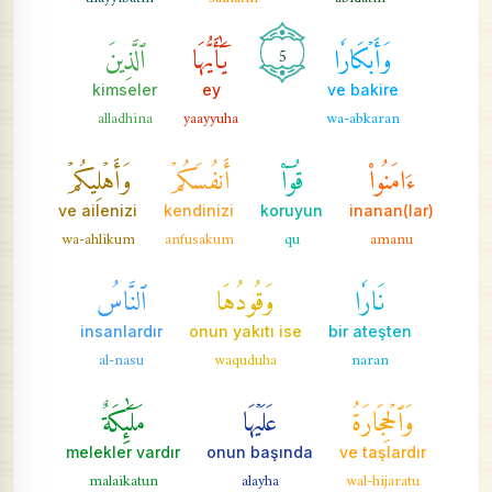
وَأَبۡكَارٗا
يَٰٓأَيُّهَا
ٱلَّذِينَ
5
kimseler
ey
ve bakire
alladhina
yaayyuha
wa-abkaran
ءَامَنُواْ
قُوٓاْ
أَنفُسَكُمۡ
وَأَهۡلِيكُمۡ
ve ailenizi
kendinizi
koruyun
inanan(lar)
wa-ahlikum
anfusakum
qu
amanu
نَارٗا
وَقُودُهَا
ٱلنَّاسُ
insanlardır
onun yakıtı ise
bir ateşten
al-nasu
waquduha
naran
وَٱلۡحِجَارَةُ
عَلَيۡهَا
مَلَٰٓئِكَةٌ
melekler vardır
onun başında
ve taşlardır
malaikatun
alayha
wal-hijaratu