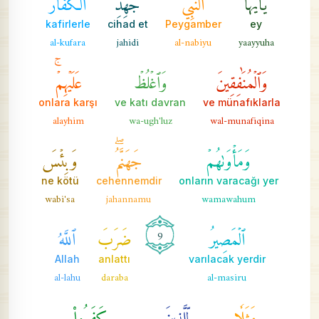
kafirlerle
cihad et
Peygamber
ey
al-kufara
jahidi
al-nabiyu
yaayyuha
وَٱلۡمُنَٰفِقِينَ
وَٱغۡلُظۡ
عَلَيۡهِمۡۚ
onlara karşı
ve katı davran
ve münafıklarla
alayhim
wa-ugh'luz
wal-munafiqina
وَمَأۡوَىٰهُمۡ
جَهَنَّمُۖ
وَبِئۡسَ
ne kötü
cehennemdir
onların varacağı yer
wabi'sa
jahannamu
wamawahum
ٱلۡمَصِيرُ
ضَرَبَ
ٱللَّهُ
9
Allah
anlattı
varılacak yerdir
al-lahu
daraba
al-masiru
مَثَلٗا
لِّلَّذِينَ
كَفَرُواْ