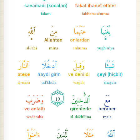
(kocaları) savamadı
fakat ihanet ettiler
falam
fakhanatahuma
يُغۡنِيَا
عَنۡهُمَا
مِنَ
ٱللَّهِ
*
Allahtan
onlardan
*
al-lahi
mina
anhuma
yugh'niya
شَيۡـٔٗا
وَقِيلَ
ٱدۡخُلَا
ٱلنَّارَ
ateşe
haydi girin
ve denildi
(hiçbir) şeyi
al-nara
ud'khula
waqila
shayan
مَعَ
ٱلدَّٰخِلِينَ
وَضَرَبَ
10
ve anlattı
girenlerle
beraber
wadaraba
al-dakhilina
ma'a
ٱللَّهُ
مَثَلٗا
لِّلَّذِينَ
ءَامَنُواْ