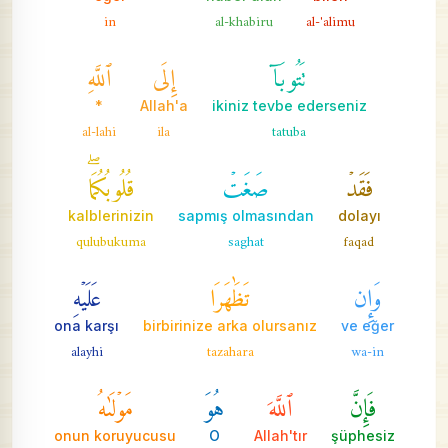
in
al-khabiru
al-'alimu
تَتُوبَآ
إِلَى
ٱللَّهِ
*
Allah'a
ikiniz tevbe ederseniz
al-lahi
ila
tatuba
فَقَدۡ
صَغَتۡ
قُلُوبُكُمَاۖ
kalblerinizin
sapmış olmasından
dolayı
qulubukuma
saghat
faqad
وَإِن
تَظَٰهَرَا
عَلَيۡهِ
ona karşı
birbirinize arka olursanız
ve eğer
alayhi
tazahara
wa-in
فَإِنَّ
ٱللَّهَ
هُوَ
مَوۡلَىٰهُ
onun koruyucusu
O
Allah'tır
şüphesiz