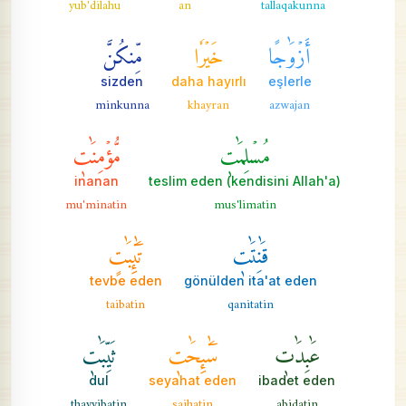
yub'dilahu
an
tallaqakunna
أَزۡوَٰجًا
خَيۡرٗا
مِّنكُنَّ
sizden
daha hayırlı
eşlerle
minkunna
khayran
azwajan
مُسۡلِمَٰتٖ
مُّؤۡمِنَٰتٖ
inanan
(kendisini Allah'a) teslim eden
mu'minatin
mus'limatin
قَٰنِتَٰتٖ
تَٰٓئِبَٰتٍ
tevbe eden
gönülden ita'at eden
taibatin
qanitatin
عَٰبِدَٰتٖ
سَٰٓئِحَٰتٖ
ثَيِّبَٰتٖ
dul
seyahat eden
ibadet eden
thayyibatin
saihatin
abidatin