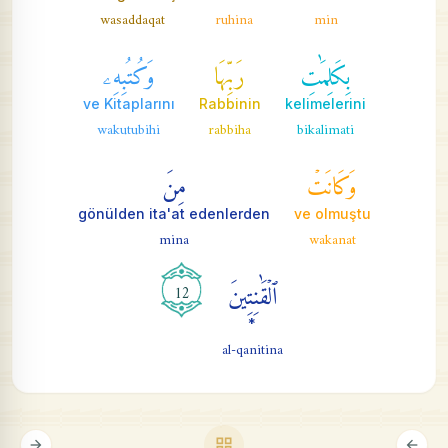
wasaddaqat
ruhina
min
بِكَلِمَٰتِ
رَبِّهَا
وَكُتُبِهِۦ
ve Kitaplarını
Rabbinin
kelimelerini
wakutubihi
rabbiha
bikalimati
وَكَانَتۡ
مِنَ
gönülden ita'at edenlerden
ve olmuştu
mina
wakanat
ٱلۡقَٰنِتِينَ
12
*
al-qanitina
grid_view
arrow_forward
arrow_back