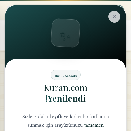
✨
۞
translate
سُوْرَۃُ التَّحْرِيم
YENI TASARIM
Kuran.com
معنى الكلمة
Yenilendi!
Sizlere daha keyifli ve kolay bir kullanım
sunmak için arayüzümüzü
tamamen
يَٰٓأَيُّهَا
ٱلنَّبِيُّ
لِمَ