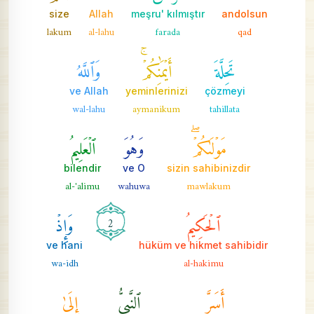
size
Allah
meşru' kılmıştır
andolsun
lakum
al-lahu
farada
qad
تَحِلَّةَ
أَيۡمَٰنِكُمۡۚ
وَٱللَّهُ
ve Allah
yeminlerinizi
çözmeyi
wal-lahu
aymanikum
tahillata
مَوۡلَىٰكُمۡۖ
وَهُوَ
ٱلۡعَلِيمُ
bilendir
ve O
sizin sahibinizdir
al-'alimu
wahuwa
mawlakum
ٱلۡحَكِيمُ
وَإِذۡ
2
ve hani
hüküm ve hikmet sahibidir
wa-idh
al-hakimu
أَسَرَّ
ٱلنَّبِيُّ
إِلَىٰ