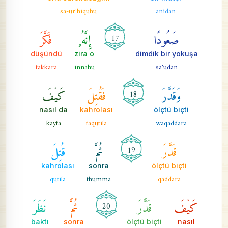
sa-ur'hiquhu
anidan
صَعُودًا
إِنَّهُۥ
فَكَّرَ
17
düşündü
zira o
dimdik bir yokuşa
fakkara
innahu
sa'udan
وَقَدَّرَ
فَقُتِلَ
كَيۡفَ
18
nasıl da
kahrolası
ölçtü biçti
kayfa
faqutila
waqaddara
قَدَّرَ
ثُمَّ
قُتِلَ
19
kahrolası
sonra
ölçtü biçti
qutila
thumma
qaddara
كَيۡفَ
قَدَّرَ
ثُمَّ
نَظَرَ
20
baktı
sonra
ölçtü biçti
nasıl