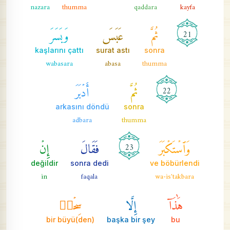
nazara
thumma
qaddara
kayfa
ثُمَّ
عَبَسَ
وَبَسَرَ
21
kaşlarını çattı
surat astı
sonra
wabasara
abasa
thumma
ثُمَّ
أَدۡبَرَ
22
arkasını döndü
sonra
adbara
thumma
وَٱسۡتَكۡبَرَ
فَقَالَ
إِنۡ
23
değildir
sonra dedi
ve böbürlendi
in
faqala
wa-is'takbara
هَٰذَآ
إِلَّا
سِحۡرٞ
bir büyü(den)
başka bir şey
bu