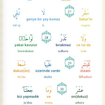
سَقَرُ
لَا
تُبۡقِي
27
*
geriye bir şey komaz
Sekar'ın
tub'qi
la
saqaru
وَلَا
تَذَرُ
لَوَّاحَةٞ
28
yakar kavurur
bırakmaz
ve ne de
lawwahatun
tadharu
wala
لِّلۡبَشَرِ
عَلَيۡهَا
تِسۡعَةَ
29
(on)dokuz
üzerinde vardır
insanı
tis'ata
alayha
lil'bashari
عَشَرَ
وَمَا
جَعَلۡنَآ
30
biz yapmadık
ve
on(dokuz)
ja'alna
wama
ashara