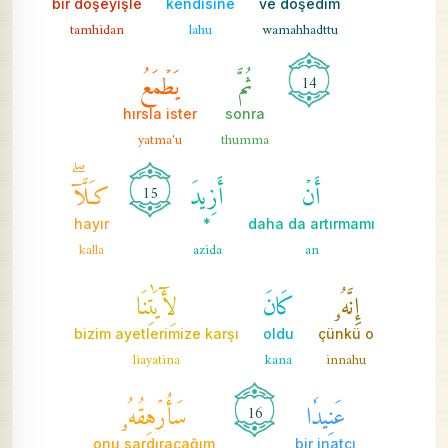
bir döşeyişle
kendisine
ve döşedim
tamhidan
lahu
wamahhadttu
ثُمَّ
يَطۡمَعُ
14
hırsla ister
sonra
yatma'u
thumma
أَنۡ
أَزِيدَ
كـَلَّآۖ
15
hayır
*
daha da artırmamı
kalla
azida
an
إِنَّهُۥ
كَانَ
لِأٓيَٰتِنَا
bizim ayetlerimize karşı
oldu
çünkü o
liayatina
kana
innahu
عَنِيدٗا
سَأُرۡهِقُهُۥ
16
onu sardıracağım
bir inatçı