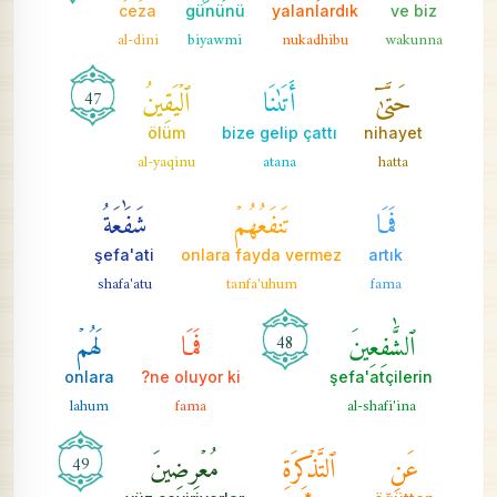
ceza
gününü
yalanlardık
ve biz
al-dini
biyawmi
nukadhibu
wakunna
حَتَّىٰٓ
أَتَىٰنَا
ٱلۡيَقِينُ
47
ölüm
bize gelip çattı
nihayet
al-yaqinu
atana
hatta
فَمَا
تَنفَعُهُمۡ
شَفَٰعَةُ
şefa'ati
onlara fayda vermez
artık
shafa'atu
tanfa'uhum
fama
ٱلشَّٰفِعِينَ
فَمَا
لَهُمۡ
48
onlara
ne oluyor ki?
şefa'atçilerin
lahum
fama
al-shafi'ina
عَنِ
ٱلتَّذۡكِرَةِ
مُعۡرِضِينَ
49