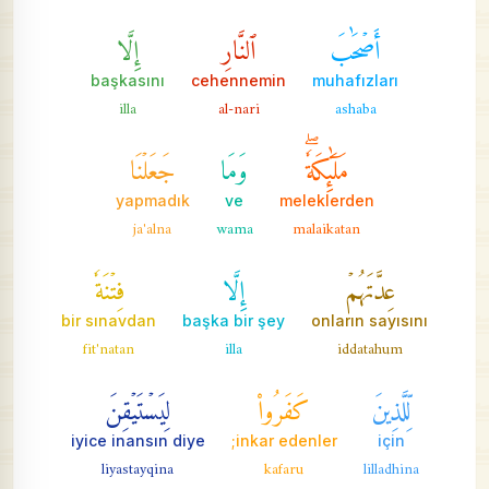
أَصۡحَٰبَ
ٱلنَّارِ
إِلَّا
başkasını
cehennemin
muhafızları
illa
al-nari
ashaba
مَلَٰٓئِكَةٗۖ
وَمَا
جَعَلۡنَا
yapmadık
ve
meleklerden
ja'alna
wama
malaikatan
عِدَّتَهُمۡ
إِلَّا
فِتۡنَةٗ
bir sınavdan
başka bir şey
onların sayısını
fit'natan
illa
iddatahum
لِّلَّذِينَ
كَفَرُواْ
لِيَسۡتَيۡقِنَ
iyice inansın diye
inkar edenler;
için
liyastayqina
kafaru
lilladhina