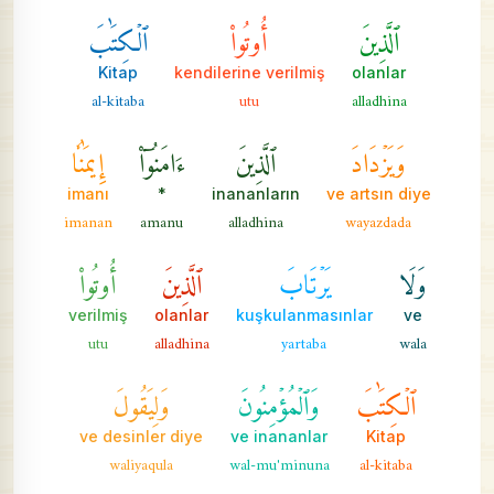
ٱلَّذِينَ
أُوتُواْ
ٱلۡكِتَٰبَ
Kitap
kendilerine verilmiş
olanlar
al-kitaba
utu
alladhina
وَيَزۡدَادَ
ٱلَّذِينَ
ءَامَنُوٓاْ
إِيمَٰنٗا
imanı
*
inananların
ve artsın diye
imanan
amanu
alladhina
wayazdada
وَلَا
يَرۡتَابَ
ٱلَّذِينَ
أُوتُواْ
verilmiş
olanlar
kuşkulanmasınlar
ve
utu
alladhina
yartaba
wala
ٱلۡكِتَٰبَ
وَٱلۡمُؤۡمِنُونَ
وَلِيَقُولَ
ve desinler diye
ve inananlar
Kitap
waliyaqula
wal-mu'minuna
al-kitaba