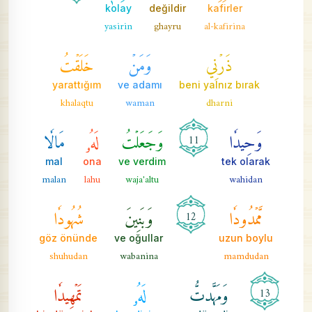
kolay
değildir
kafirler
yasirin
ghayru
al-kafirina
ذَرۡنِي
وَمَنۡ
خَلَقۡتُ
yarattığım
ve adamı
beni yalnız bırak
khalaqtu
waman
dharni
وَحِيدٗا
وَجَعَلۡتُ
لَهُۥ
مَالٗا
11
mal
ona
ve verdim
tek olarak
malan
lahu
waja'altu
wahidan
مَّمۡدُودٗا
وَبَنِينَ
شُهُودٗا
12
göz önünde
ve oğullar
uzun boylu
shuhudan
wabanina
mamdudan
وَمَهَّدتُّ
لَهُۥ
تَمۡهِيدٗا
13