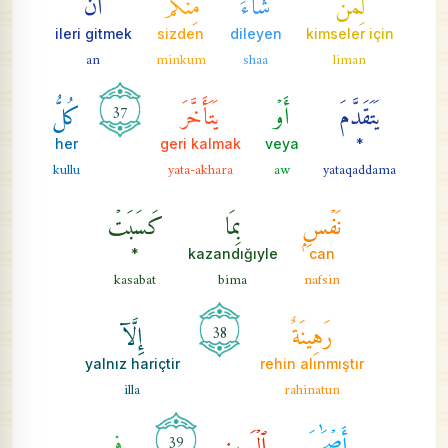
ileri gitmek
sizden
dileyen
kimseler için
an
minkum
shaa
liman
يَتَقَدَّمَ
أَوۡ
يَتَأَخَّرَ
كُلُّ
37
her
geri kalmak
veya
*
kullu
yata-akhara
aw
yataqaddama
نَفۡسِۭ
بِمَا
كَسَبَتۡ
*
kazandığıyle
can
kasabat
bima
nafsin
رَهِينَةٌ
إِلَّآ
38
yalnız hariçtir
rehin alınmıştır
illa
rahinatun
أَصۡحَٰبَ
ٱلۡيَمِينِ
فِي
39