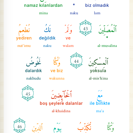
namaz kılanlardan
*
biz olmadık
mina
naku
lam
ٱلۡمُصَلِّينَ
وَلَمۡ
نَكُ
نُطۡعِمُ
43
yediren
değildik
ve
*
nut'imu
naku
walam
al-musalina
ٱلۡمِسۡكِينَ
وَكُنَّا
نَخُوضُ
44
dalardık
ve biz
yoksula
nakhudu
wakunna
al-mis'kina
مَعَ
ٱلۡخَآئِضِينَ
45
boş şeylere dalanlar
ile birlikte
al-khaidina
ma'a
وَكُنَّا
نُكَذِّبُ
بِيَوۡمِ
ٱلدِّينِ
46