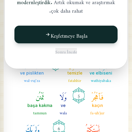
modernleştirdik.
Artık okumak ve araştırmak
çok daha rahat.
kalk
örtüsüne bürünen
ey
qum
al-mudathiru
yaayyuha
فَأَنذِرۡ
وَرَبَّكَ
فَكَبِّرۡ
3
2
Keşfetmeye Başla
tekbir et
ve Rabbini
ve uyar
fakabbir
warabbaka
fa-andhir
Sonra İncele
وَثِيَابَكَ
فَطَهِّرۡ
وَٱلرُّجۡزَ
4
ve pislikten
temizle
ve elbiseni
wal-ruj'za
fatahhir
wathiyabaka
فَٱهۡجُرۡ
وَلَا
تَمۡنُن
5
başa kakma
ve
kaçın
tamnun
wala
fa-uh'jur
تَسۡتَكۡثِرُ
وَلِرَبِّكَ
6