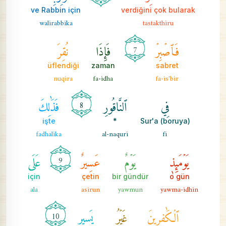
ve Rabbin için
verdiğini çok bularak
walirabbika
tastakthiru
فَٱصۡبِرۡ
فَإِذَا
نُقِرَ
7
üflendiği
zaman
sabret
nuqira
fa-idha
fa-is'bir
فِي
ٱلنَّاقُورِ
فَذَٰلِكَ
8
işte
*
Sur'a (boruya)
fadhalika
al-naquri
fi
يَوۡمَئِذٖ
يَوۡمٌ
عَسِيرٌ
عَلَى
9
için
çetin
bir gündür
o gün
ala
asirun
yawmun
yawma-idhin
ٱلۡكَٰفِرِينَ
غَيۡرُ
يَسِيرٖ
10