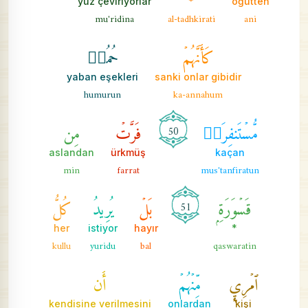
yüz çeviriyorlar
*
öğütten
mu'ridina
al-tadhkirati
ani
كَأَنَّهُمۡ
حُمُرٞ
yaban eşekleri
sanki onlar gibidir
humurun
ka-annahum
مُّسۡتَنفِرَةٞ
فَرَّتۡ
مِن
50
aslandan
ürkmüş
kaçan
min
farrat
mus'tanfiratun
قَسۡوَرَةِۭ
بَلۡ
يُرِيدُ
كُلُّ
51
her
istiyor
hayır
*
kullu
yuridu
bal
qaswaratin
ٱمۡرِيٕٖ
مِّنۡهُمۡ
أَن
kendisine verilmesini
onlardan
kişi