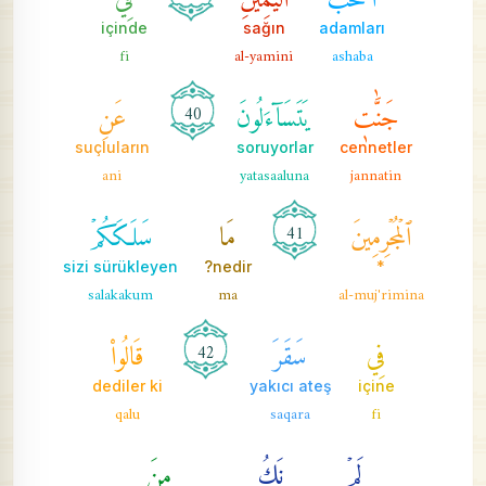
içinde
sağın
adamları
fi
al-yamini
ashaba
جَنَّٰتٖ
يَتَسَآءَلُونَ
عَنِ
40
suçluların
soruyorlar
cennetler
ani
yatasaaluna
jannatin
ٱلۡمُجۡرِمِينَ
مَا
سَلَكَكُمۡ
41
sizi sürükleyen
nedir?
*
salakakum
ma
al-muj'rimina
فِي
سَقَرَ
قَالُواْ
42
dediler ki
yakıcı ateş
içine
qalu
saqara
fi
لَمۡ
نَكُ
مِنَ