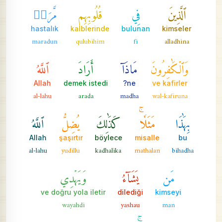
ٱلَّذِينَ
فِي
قُلُوبِهِم
مَّرَضٞ
hastalık
kalblerinde
bulunan
kimseler
maradun
qulubihim
fi
alladhina
وَٱلۡكَٰفِرُونَ
مَاذَآ
أَرَادَ
ٱللَّهُ
Allah
demek istedi
ne?
ve kafirler
al-lahu
arada
madha
wal-kafiruna
بِهَٰذَا
مَثَلٗاۚ
كَذَٰلِكَ
يُضِلُّ
ٱللَّهُ
Allah
şaşırtır
böylece
misalle
bu
al-lahu
yudillu
kadhalika
mathalan
bihadha
مَن
يَشَآءُ
وَيَهۡدِي
ve doğru yola iletir
dilediği
kimseyi
wayahdi
yashau
man