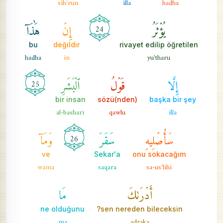
sih'run
illa
hadha
يُؤۡثَرُ
إِنۡ
هَٰذَآ
24
bu
değildir
rivayet edilip öğretilen
hadha
in
yu'tharu
إِلَّا
قَوۡلُ
ٱلۡبَشَرِ
25
bir insan
sözü(nden)
başka bir şey
al-bashari
qawlu
illa
سَأُصۡلِيهِ
سَقَرَ
وَمَآ
26
ve
Sekar'a
onu sokacağım
wama
saqara
sa-us'lihi
أَدۡرَىٰكَ
مَا
ne olduğunu
sen nereden bileceksin?
ma
adraka