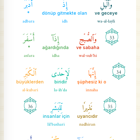
وَٱلَّيۡلِ
إِذۡ
أَدۡبَرَ
*
dönüp gitmekte olan
ve geceye
adbara
idh
wa-al-layli
وَٱلصُّبۡحِ
إِذَآ
أَسۡفَرَ
33
*
ağardığında
ve sabaha
asfara
idha
wal-sub'hi
إِنَّهَا
لَإِحۡدَى
ٱلۡكُبَرِ
34
büyüklerden
biridir
şüphesiz ki o
al-kubari
la-ih'da
innaha
نَذِيرٗا
لِّلۡبَشَرِ
36
35
insanlar için
uyarıcıdır
lil'bashari
nadhiran
لِمَن
شَآءَ
مِنكُمۡ
أَن