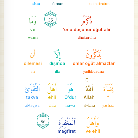
shaa
faman
tadhkiratun
ذَكَرَهُۥ
وَمَا
55
ve
onu düşünür öğüt alır'
wama
dhakarahu
يَذۡكُرُونَ
إِلَّآ
أَن
dilemesi
dışında
onlar öğüt almazlar
an
illa
yadhkuruna
يَشَآءَ
ٱللَّهُۚ
هُوَ
أَهۡلُ
ٱلتَّقۡوَىٰ
takva
ehli
O'dur
Allah
*
al-taqwa
ahlu
huwa
al-lahu
yashaa
وَأَهۡلُ
ٱلۡمَغۡفِرَةِ
56
mağfiret
ve ehli