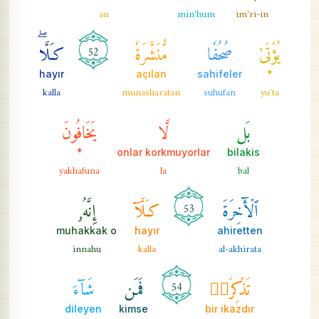
an
min'hum
im'ri-in
يُؤۡتَىٰ
صُحُفٗا
مُّنَشَّرَةٗ
كـَلَّاۖ
52
hayır
açılan
sahifeler
*
kalla
munasharatan
suhufan
yu'ta
بَل
لَّا
يَخَافُونَ
*
onlar korkmuyorlar
bilakis
yakhafuna
la
bal
ٱلۡأٓخِرَةَ
كـَلَّآ
إِنَّهُۥ
53
muhakkak o
hayır
ahiretten
innahu
kalla
al-akhirata
تَذۡكِرَةٞ
فَمَن
شَآءَ
54
dileyen
kimse
bir ikazdır