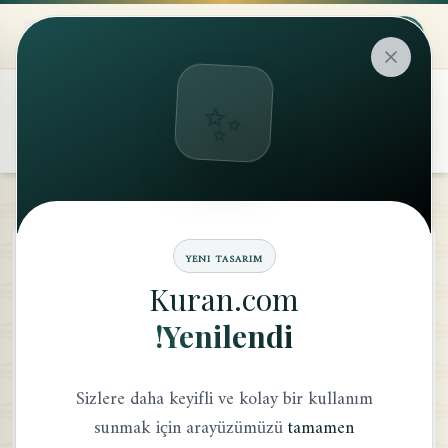
✨
۞
translate
سُوْرَۃُ المُدَّثِّر
YENI TASARIM
Kuran.com
معنى الكلمة
Yenilendi!
Sizlere daha keyifli ve kolay bir kullanım
sunmak için arayüzümüzü
tamamen
يَٰٓأَيُّهَا
ٱلۡمُدَّثِّرُ
قُمۡ
1