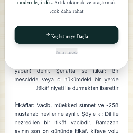
modernleştirdik.
Artık okumak ve araştırmak
çok daha rahat.
İtikâfın Mahiyeti,
Nevileri ve Teşriî Hikmeti
Keşfetmeye Başla
257- İtikâf lûgat deyiminde bir şeye
Sonra İncele
devam etmek manasındadır. Bir şeye
devam eden kimseye de mutekif (itikâf
yapan) denir. Şeriatta ise itikâf: Bir
mescidde veya o hükümdeki bir yerde
itikâf niyeti ile durmaktan ibarettir.
258- İtikâflar: Vacib, müekked sünnet ve
müstahab nevilerine ayrılır. Şöyle ki: Dil ile
nezredilen bir itikâf vacibdir. Ramazan
ayının son on gününde itikâf, kifaye yolu