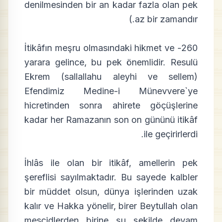
denilmesinden bir an kadar fazla olan pek
az bir zamandır.)
260- İtikâfın meşru olmasındaki hikmet ve
yarara gelince, bu pek önemlidir. Resulü
Ekrem (sallallahu aleyhi ve sellem)
Efendimiz Medine-i Münevvere`ye
hicretinden sonra ahirete göçüşlerine
kadar her Ramazanın son on gününü itikâf
ile geçirirlerdi.
İhlâs ile olan bir itikâf, amellerin pek
şereflisi sayılmaktadır. Bu sayede kalbler
bir müddet olsun, dünya işlerinden uzak
kalır ve Hakka yönelir, birer Beytullah olan
mescidlerden birine şu şekilde devam