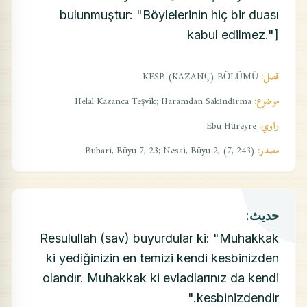
bulunmuştur: "Böylelerinin hiç bir duası
kabul edilmez."]
فصل:
KESB (KAZANÇ) BÖLÜMÜ
موضوع:
Helal Kazanca Teşvik; Haramdan Sakındırma
راوي:
Ebu Hüreyre
مصدر:
Buhari, Büyu 7, 23; Nesai, Büyu 2, (7, 243)
حديث:
Resulullah (sav) buyurdular ki: "Muhakkak
ki yediğinizin en temizi kendi kesbinizden
olandır. Muhakkak ki evladlarınız da kendi
kesbinizdendir."