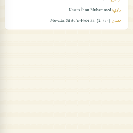
راوي:
Kasım İbnu Muhammed
مصدر:
Muvatta, Sıfatu`n-Nebi 33, (2, 934)