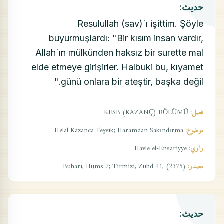
حديث:
Resulullah (sav)`ı işittim. Şöyle
buyurmuşlardı: "Bir kısım insan vardır,
Allah`ın mülkünden haksız bir surette mal
elde etmeye girişirler. Halbuki bu, kıyamet
günü onlara bir ateştir, başka değil."
فصل:
KESB (KAZANÇ) BÖLÜMÜ
موضوع:
Helal Kazanca Teşvik; Haramdan Sakındırma
راوي:
Havle el-Ensariyye
مصدر:
Buhari, Hums 7; Tirmizi, Zühd 41, (2375)
حديث: