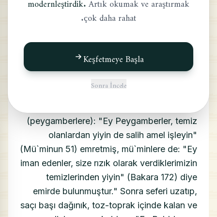
modernleştirdik.
Artık okumak ve araştırmak
çok daha rahat.
حديث:
Resulullah (sav) (bir gün) şöyle hitap ettiler:
"Ey insanlar! Allah Teala hazretleri tayyibtir,
Keşfetmeye Başla
tayyibten başka bir şey kabul etmez.
Allah`ın mü`minlere emrettiği şeyler,
Sonra İncele
peygambere emretmiş olduklarının aynısıdır.
Nitekim Allah Teala hazretleri
(peygamberlere): "Ey Peygamberler, temiz
olanlardan yiyin de salih amel işleyin"
(Mü`minun 51) emretmiş, mü`minlere de: "Ey
iman edenler, size rızık olarak verdiklerimizin
temizlerinden yiyin" (Bakara 172) diye
emirde bulunmuştur." Sonra seferi uzatıp,
saçı başı dağınık, toz-toprak içinde kalan ve