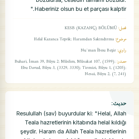
Haberiniz olsun bu et parçası kalptir."
فصل:
KESB (KAZANÇ) BÖLÜMÜ
موضوع:
Helal Kazanca Teşvik; Haramdan Sakındırma
راوي:
Nu`man İbnu Beşir
مصدر:
Buhari, İman 39, Büyu 2; Müslim, Müsakat 107, (1599);
Ebu Davud, Büyu 3, (3329, 3330); Tirmizi, Büyu 1, (1205);
Nesai, Büyu 2, (7, 241)
حديث:
Resulullah (sav) buyurdular ki: "Helal, Allah
Teala hazretlerinin kitabında helal kıldığı
şeydir. Haram da Allah Teala hazretlerinin