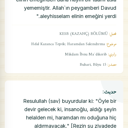
yememiştir. Allah`ın peygamberi Davud
aleyhisselam elinin emeğini yerdi."
فصل:
KESB (KAZANÇ) BÖLÜMÜ
موضوع:
Helal Kazanca Teşvik; Haramdan Sakındırma
راوي:
Mikdam İbnu Ma`dikerib
مصدر:
Buhari, Büyu 15
حديث:
Resulullah (sav) buyurdular ki: "Öyle bir
devir gelecek ki, insanoğlu, aldığı şeyin
helalden mi, haramdan mı oduğuna hiç
aldırmayacak." [Rezin şu ziyadede