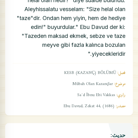
helal olan nedir?" diye sualde bulundu.
Aleyhissalatu vesselam: "Size helal olan
"taze"dir. Ondan hem yiyin, hem de hediye
edin!" buyurdular." Ebu Davud der ki:
"Tazeden maksad ekmek, sebze ve taze
meyve gibi fazla kalınca bozulan
yiyecekleridir."
فصل:
KESB (KAZANÇ) BÖLÜMÜ
موضوع:
Mübah Olan Kazançlar
راوي:
Sa`d İbnu Ebi Vakkas
مصدر:
Ebu Davud, Zekat 44, (1686)
حديث: