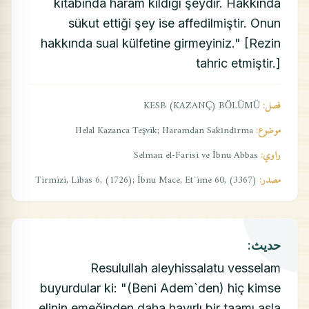
kitabında haram kıldığı şeydir. Hakkında
sükut ettiği şey ise affedilmiştir. Onun
hakkında sual külfetine girmeyiniz." [Rezin
tahric etmiştir.]
فصل:
KESB (KAZANÇ) BÖLÜMÜ
موضوع:
Helal Kazanca Teşvik; Haramdan Sakındırma
راوي:
Selman el-Farisi ve İbnu Abbas
مصدر:
Tirmizi, Libas 6, (1726); İbnu Mace, Et`ime 60, (3367)
حديث:
Resulullah aleyhissalatu vesselam
buyurdular ki: "(Beni Adem`den) hiç kimse
elinin emeğinden daha hayırlı bir taamı asla