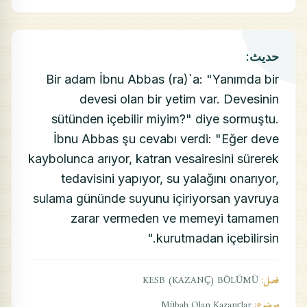
حديث:
Bir adam İbnu Abbas (ra)`a: "Yanımda bir
devesi olan bir yetim var. Devesinin
sütünden içebilir miyim?" diye sormuştu.
İbnu Abbas şu cevabı verdi: "Eğer deve
kaybolunca arıyor, katran vesairesini sürerek
tedavisini yapıyor, su yalağını onarıyor,
sulama gününde suyunu içiriyorsan yavruya
zarar vermeden ve memeyi tamamen
kurutmadan içebilirsin."
فصل:
KESB (KAZANÇ) BÖLÜMÜ
موضوع:
Mübah Olan Kazançlar