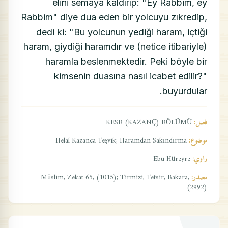
elini semaya kaldırıp: "Ey Rabbim, ey
Rabbim" diye dua eden bir yolcuyu zıkredip,
dedi ki: "Bu yolcunun yediği haram, içtiği
haram, giydiği haramdır ve (netice itibariyle)
haramla beslenmektedir. Peki böyle bir
kimsenin duasına nasıl icabet edilir?"
buyurdular.
فصل:
KESB (KAZANÇ) BÖLÜMÜ
موضوع:
Helal Kazanca Teşvik; Haramdan Sakındırma
راوي:
Ebu Hüreyre
مصدر:
Müslim, Zekat 65, (1015); Tirmizi, Tefsir, Bakara,
(2992)