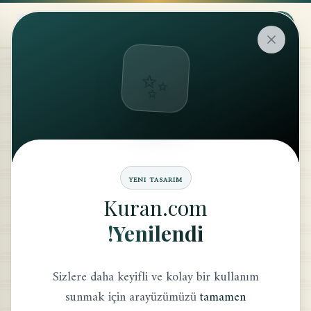
✨
الحديث
KESB (KAZANÇ) BÖLÜMÜ
YENI TASARIM
Kuran.com
ابحث
Yenilendi!
Sizlere daha keyifli ve kolay bir kullanım
sunmak için arayüzümüzü
tamamen