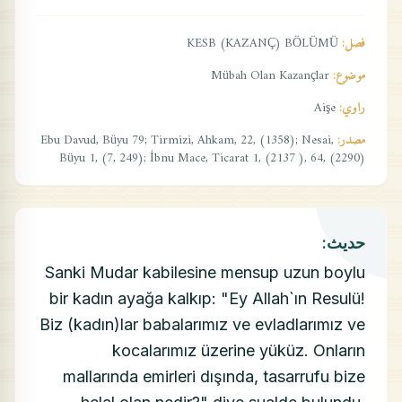
فصل:
KESB (KAZANÇ) BÖLÜMÜ
موضوع:
Mübah Olan Kazançlar
راوي:
Aişe
مصدر:
Ebu Davud, Büyu 79; Tirmizi, Ahkam, 22, (1358); Nesai,
Büyu 1, (7, 249); İbnu Mace, Ticarat 1, (2137 ), 64, (2290)
حديث:
Sanki Mudar kabilesine mensup uzun boylu
bir kadın ayağa kalkıp: "Ey Allah`ın Resulü!
Biz (kadın)lar babalarımız ve evladlarımız ve
kocalarımız üzerine yüküz. Onların
mallarında emirleri dışında, tasarrufu bize