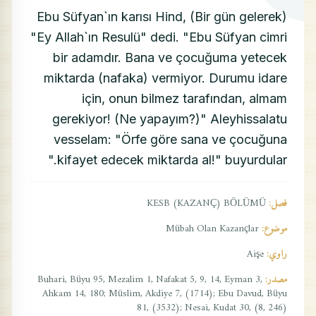
Ebu Süfyan`ın karısı Hind, (Bir gün gelerek)
"Ey Allah`ın Resulü" dedi. "Ebu Süfyan cimri
bir adamdır. Bana ve çocuğuma yetecek
miktarda (nafaka) vermiyor. Durumu idare
için, onun bilmez tarafından, almam
gerekiyor! (Ne yapayım?)" Aleyhissalatu
vesselam: "Örfe göre sana ve çocuğuna
kifayet edecek miktarda al!" buyurdular."
فصل:
KESB (KAZANÇ) BÖLÜMÜ
موضوع:
Mübah Olan Kazançlar
راوي:
Aişe
مصدر:
Buhari, Büyu 95, Mezalim 1, Nafakat 5, 9, 14, Eyman 3,
Ahkam 14, 180; Müslim, Akdiye 7, (1714); Ebu Davud, Büyu
81, (3532); Nesai, Kudat 30, (8, 246)