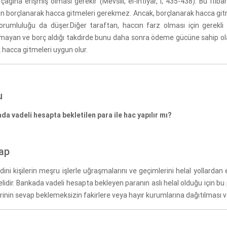
 çağına erişmiş olması gerekir (Mevsılî, el-İhtiyâr, I, 435-438). Bu 
rin borçlanarak hacca gitmeleri gerekmez. Ancak, borçlanarak hacca gitme
orumluluğu da düşer.Diğer taraftan, haccın farz olması için gerekli 
ayan ve borç aldığı takdirde bunu daha sonra ödeme gücüne sahip olan ki
 hacca gitmeleri uygun olur.
u
da vadeli hesapta bekletilen para ile hac yapılır mı?
ap
dini kişilerin meşru işlerle uğraşmalarını ve geçimlerini helal yollardan 
lidir. Bankada vadeli hesapta bekleyen paranın aslı helal olduğu için bu pa
erinin sevap beklemeksizin fakirlere veya hayır kurumlarına dağıtılması v