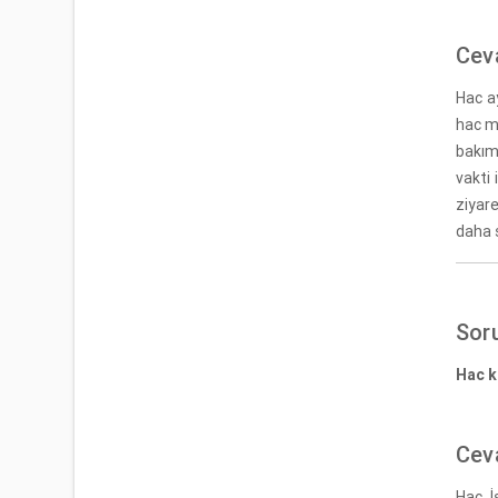
Cev
Hac ay
hac me
bakım
vakti 
ziyar
daha s
Sor
Hac k
Cev
Hac, İ