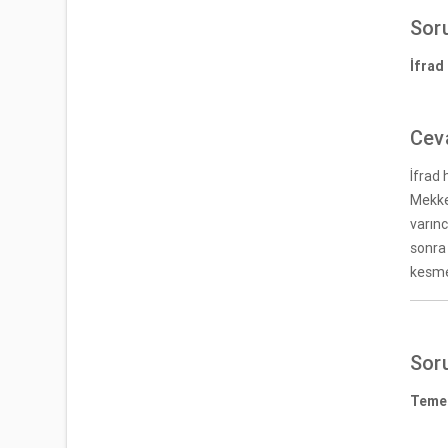
Sor
İfrad 
Cev
İfrad 
Mekke
varın
sonra 
kesmes
Sor
Temet