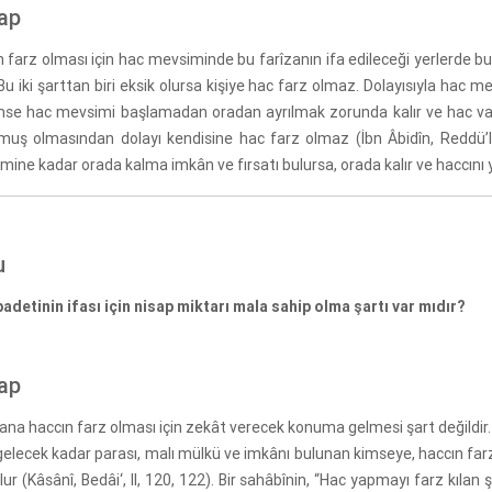
ap
 farz olması için hac mevsiminde bu farîzanın ifa edileceği yerlerde bu
Bu iki şarttan biri eksik olursa kişiye hac farz olmaz. Dolayısıyla hac
imse hac mevsimi başlamadan oradan ayrılmak zorunda kalır ve hac va
muş olmasından dolayı kendisine hac farz olmaz (İbn Âbidîn, Reddü’l-
ine kadar orada kalma imkân ve fırsatı bulursa, orada kalır ve haccını 
u
badetinin ifası için nisap miktarı mala sahip olma şartı var mıdır?
ap
sana haccın farz olması için zekât verecek konuma gelmesi şart değildir. B
gelecek kadar parası, malı mülkü ve imkânı bulunan kimseye, haccın farz 
lur (Kâsânî, Bedâi‘, II, 120, 122). Bir sahâbînin, “Hac yapmayı farz kıla