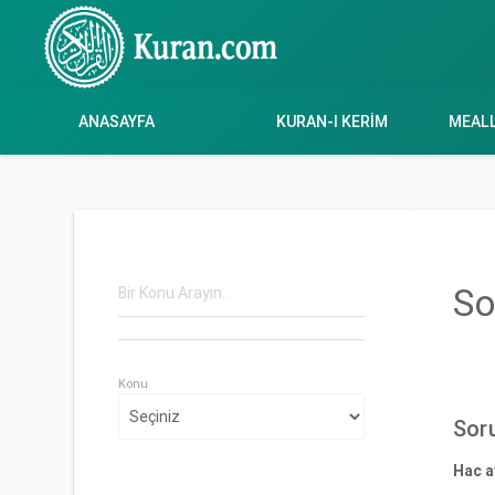
ANASAYFA
KURAN-I KERIM
MEAL
So
Konu
Sor
Hac a