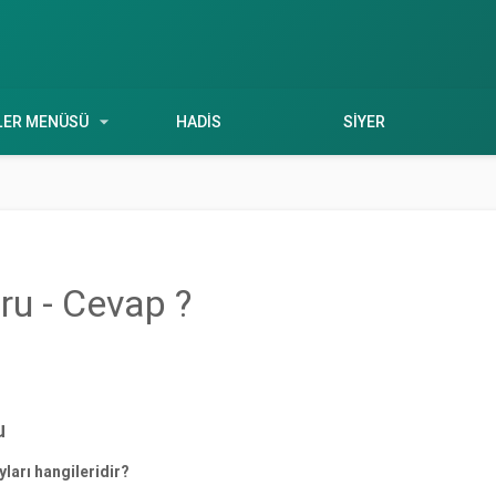
arrow_drop_down
LER MENÜSÜ
HADIS
SIYER
ru - Cevap ?
u
yları hangileridir?