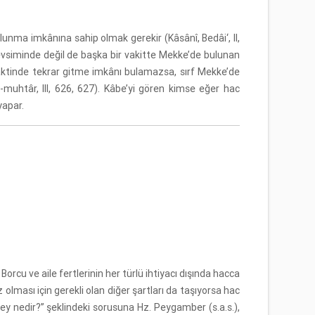
lunma imkânına sahip olmak gerekir (Kâsânî, Bedâi‘, II,
 mevsiminde değil de başka bir vakitte Mekke’de bulunan
ktinde tekrar gitme imkânı bulamazsa, sırf Mekke’de
muhtâr, III, 626, 627). Kâbe’yi gören kimse eğer hac
yapar.
orcu ve aile fertlerinin her türlü ihtiyacı dışında hacca
olması için gerekli olan diğer şartları da taşıyorsa hac
n şey nedir?” şeklindeki sorusuna Hz. Peygamber (s.a.s.),