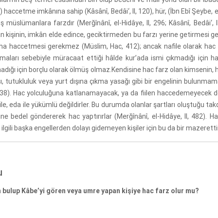
) haccetme imkânına sahip (Kâsânî, Bedâi‘, II, 120), hür, (İbn Ebî Şeybe, 
ş müslümanlara farzdır (Merğînânî, el-Hidâye, II, 296; Kâsânî, Bedâi‘, II
n kişinin, imkân elde edince, geciktirmeden bu farzı yerine getirmesi 
aha haccetmesi gerekmez (Müslim, Hac, 412); ancak nafile olarak hac
lamaları sebebiyle müracaat ettiği hâlde kur’ada ismi çıkmadığı içi
dığı için borçlu olarak ölmüş olmaz.Kendisine hac farz olan kimsenin, h
, tutukluluk veya yurt dışına çıkma yasağı gibi bir engelinin bulunmaması
38). Hac yolculuğuna katlanamayacak, ya da fiilen haccedemeyecek dere
ile, eda ile yükümlü değildirler. Bu durumda olanlar şartları oluştuğu t
ine bedel göndererek hac yaptırırlar (Merğînânî, el-Hidâye, II, 482). H
a ilgili başka engellerden dolayı gidemeyen kişiler için bu da bir mazerettir
u
 bulup Kâbe’yi gören veya umre yapan kişiye hac farz olur mu?