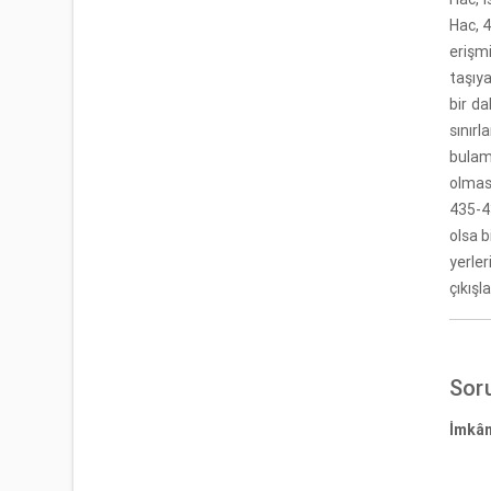
Hac, 4
erişmi
taşıya
bir d
sınır
bulama
olması
435-4
olsa b
yerler
çıkışl
Sor
İmkân