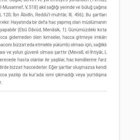
el-Musannef, V, 518) akıl sağlığı yerinde ve büluğ çağına
, 120; İbn Âbidîn, Reddü’l-muhtâr, III, 456). Bu şartları
gerekir. Hayatında bir defa hac yapmış olan müslümanın
 yapabilir (Ebû Dâvûd, Menâsik, 1). Günümüzdeki kota
n hacca gidemeden ölen kimseler, hacca gitmeye imkân
accını bizzat eda etmekle yükümlü olması için, sağlıklı
 ve yolun güvenli olması şarttır (Mevsılî, el-İhtiyâr, I,
cede hasta olanlar ile yaşlılar, hac kendilerine farz
akdirde bizzat haccederler. Eğer şartlar oluşmazsa kendi
acca yazılıp da kur’ada ismi çıkmadığı veya yurtdışına
.