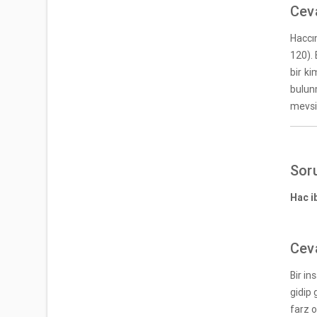
Cev
Haccın
120). 
bir k
bulun
mevsim
Sor
Hac i
Cev
Bir in
gidip 
farz o