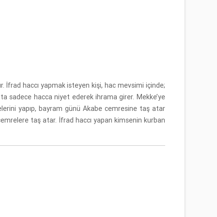
r. İfrad haccı yapmak isteyen kişi, hac mevsimi içinde;
tta sadece hacca niyet ederek ihrama girer. Mekke’ye
elerini yapıp, bayram günü Akabe cemresine taş atar
 cemrelere taş atar. İfrad haccı yapan kimsenin kurban