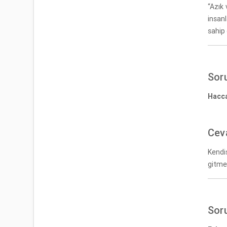
“Azık 
insan
sahip
Sor
Hacca
Cev
Kendi
gitmek
Sor