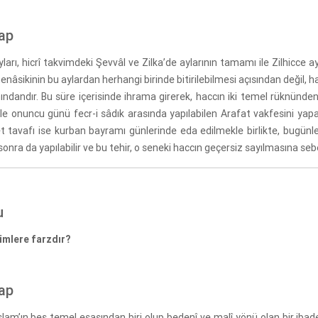
ap
ları, hicrî takvimdeki Şevvâl ve Zilka’de aylarının tamamı ile Zilhicce 
nâsikinin bu aylardan herhangi birinde bitirilebilmesi açısından değil, h
ındandır. Bu süre içerisinde ihrama girerek, haccın iki temel rüknünde
ile onuncu günü fecr-i sâdık arasında yapılabilen Arafat vakfesini yapa
et tavafı ise kurban bayramı günlerinde eda edilmekle birlikte, bugünl
onra da yapılabilir ve bu tehir, o seneki haccın geçersiz sayılmasına sebe
u
imlere farzdır?
ap
slam’ın beş temel esasından biri olup bedenî ve malî yönü olan bir ibade