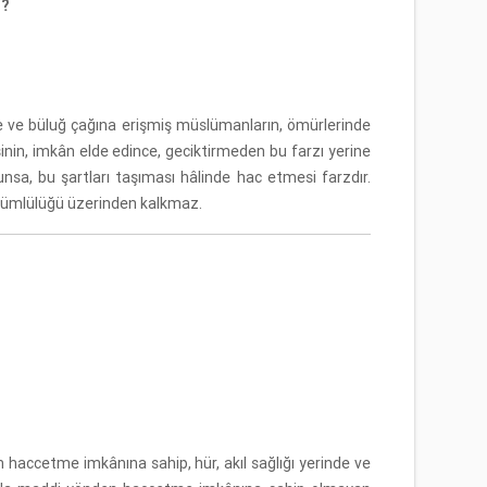
i?
de ve büluğ çağına erişmiş müslümanların, ömürlerinde
kişinin, imkân elde edince, geciktirmeden bu farzı yerine
unsa, bu şartları taşıması hâlinde hac etmesi farzdır.
ükümlülüğü üzerinden kalkmaz.
 haccetme imkânına sahip, hür, akıl sağlığı yerinde ve