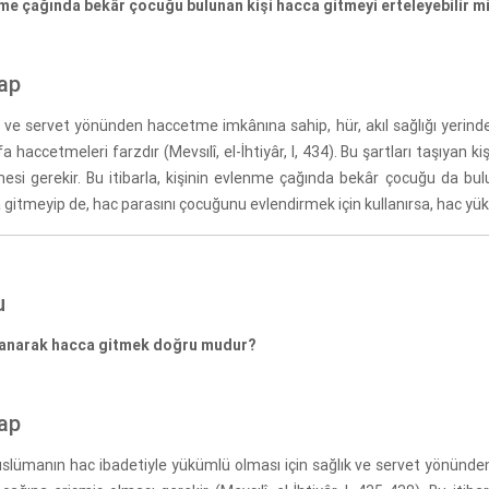
me çağında bekâr çocuğu bulunan kişi hacca gitmeyi erteleyebilir m
ap
k ve servet yönünden haccetme imkânına sahip, hür, akıl sağlığı yerin
fa haccetmeleri farzdır (Mevsılî, el-İhtiyâr, I, 434). Bu şartları taşıyan 
mesi gerekir. Bu itibarla, kişinin evlenme çağında bekâr çocuğu da bul
 gitmeyip de, hac parasını çocuğunu evlendirmek için kullanırsa, hac y
u
anarak hacca gitmek doğru mudur?
ap
üslümanın hac ibadetiyle yükümlü olması için sağlık ve servet yönünden