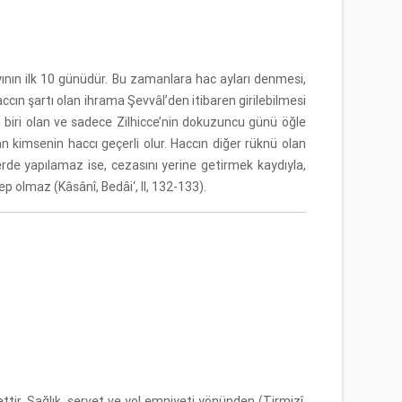
ayının ilk 10 günüdür. Bu zamanlara hac ayları denmesi,
accın şartı olan ihrama Şevvâl’den itibaren girilebilmesi
n biri olan ve sadece Zilhicce’nin dokuzuncu günü öğle
n kimsenin haccı geçerli olur. Haccın diğer rüknü olan
erde yapılamaz ise, cezasını yerine getirmek kaydıyla,
p olmaz (Kâsânî, Bedâi‘, II, 132-133).
ttir. Sağlık, servet ve yol emniyeti yönünden (Tirmizî,