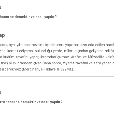
u
haccı ne demektir ve nasıl yapılır?
ap
haccı, aynı yılın hac mevsimi içinde umre yapılmaksızın eda edilen hacdı
’de ikamet ediyorsa, bulunduğu yerde, mîkât dışından geliyorsa mîkâ
ca kudüm tavafını yapar, ihramdan çıkmaz. Arafat ve Müzdelife vakf
tıraş olup ihramdan çıkar. Daha sonra, ziyaret tavafını ve sa’yi yapar,
i gerekmez (Merğînânî, el-Hidâye, II, 322 vd.).
u
tu haccı ne demektir ve nasıl yapılır?