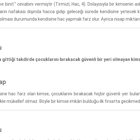
ve binit.” cevabını vermiştir (Tirmizî, Hac, 4). Dolayısıyla bir kimsenin
ların nafakası dışında hacca gidip geleceği sürede kendisine yetecek 
 olması durumunda kendisine hac yapmak farz olur. Ayrıca nisap miktar
u
 gittiği takdirde çocuklarını bırakacak güvenli bir yeri olmayan ki
ap
sine hac farz olan kimse, çocuklarını bırakacak hiçbir güvenli yer bu
le mükellef olmaz. Böyle bir kimse imkân bulduğu ilk fırsatta gecikmede
u