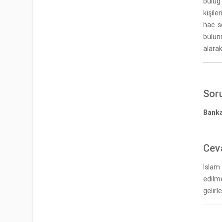
büluğ
kişile
hac s
bulunm
alarak
Sor
Banka
Cev
İslam 
edilme
gelirl