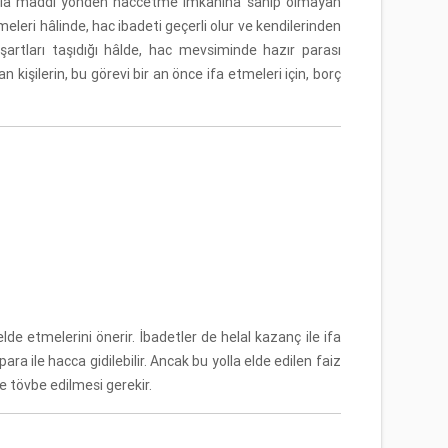
itibarla maddi yönden haccetme imkânına sahip olmayan
leri hâlinde, hac ibadeti geçerli olur ve kendilerinden
şartları taşıdığı hâlde, hac mevsiminde hazır parası
şilerin, bu görevi bir an önce ifa etmeleri için, borç
elde etmelerini önerir. İbadetler de helal kazanç ile ifa
ra ile hacca gidilebilir. Ancak bu yolla elde edilen faiz
e tövbe edilmesi gerekir.