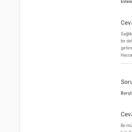
Evlen
Cev
Sağlı
bir de
getir
Hacca
Sor
Borçl
Cev
Bir m