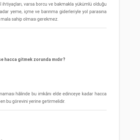
 aslî ihtiyaçları, varsa borcu ve bakmakla yükümlü olduğu
kadar yeme, içme ve barınma giderleriyle yol parasına
ı mala sahip olması gerekmez.
mse hacca gitmek zorunda mıdır?
lamaması hâlinde bu imkânı elde edinceye kadar hacca
n bu görevini yerine getirmelidir.