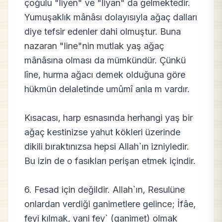
çoğulu "liyen" ve "liyan" da gelmektedir.
Yumuşaklık mânâsı dolayısıyla ağaç dalları
diye tefsir edenler dahi olmuştur. Buna
nazaran "line"nin mutlak yaş ağaç
mânâsına olması da mümkündür. Çünkü
lîne, hurma ağacı demek olduğuna göre
hükmün delaletinde umûmî anla m vardır.
Kısacası, harp esnasında herhangi yaş bir
ağaç kestinizse yahut kökleri üzerinde
dikili bıraktınızsa hepsi Allah`ın izniyledir.
Bu izin de o fasıkları perişan etmek içindir.
6. Fesad için değildir. Allah`ın, Resulüne
onlardan verdiği ganimetlere gelince; İfâe,
feyi kılmak, yani fey` (ganimet) olmak