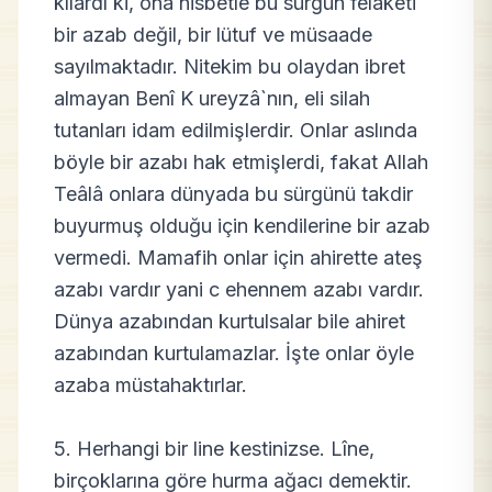
kılardı ki, ona nisbetle bu sürgün felaketi
bir azab değil, bir lütuf ve müsaade
sayılmaktadır. Nitekim bu olaydan ibret
almayan Benî K ureyzâ`nın, eli silah
tutanları idam edilmişlerdir. Onlar aslında
böyle bir azabı hak etmişlerdi, fakat Allah
Teâlâ onlara dünyada bu sürgünü takdir
buyurmuş olduğu için kendilerine bir azab
vermedi. Mamafih onlar için ahirette ateş
azabı vardır yani c ehennem azabı vardır.
Dünya azabından kurtulsalar bile ahiret
azabından kurtulamazlar. İşte onlar öyle
azaba müstahaktırlar.
5. Herhangi bir line kestinizse. Lîne,
birçoklarına göre hurma ağacı demektir.