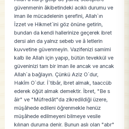
güvenmenin âkibetindeki acıklı durumu ve
iman ile mücadelenin şerefini, Allah`ın
İzzet ve Hikmet`ini göz önüne getirin,
bundan da kendi hallerinize geçerek ibret
dersi alın da yalnız sebeb ve â letlerin
kuvvetine güvenmeyin. Vazifenizi samimi
kalb ile Allah için yapıp, bütün tevekkül ve
güveninizi tam bir iman ile ancak ve ancak
Allah`a bağlayın. Çünkü Aziz O`dur,
Hakîm O`dur. İ`tibâr, ibret almak, taaccüb
ederek öğüt almak demektir. İbret, "Be s
âir" ve "Müfredât"da zikredildiği üzere,
müşâhede edileni öğrenmekle henüz
müşâhede edilmeyeni bilmeye vesile
kılınan duruma denir. Bunun aslı olan "abr"