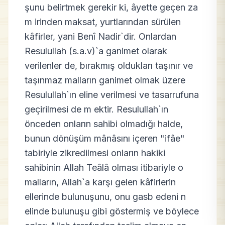
şunu belirtmek gerekir ki, âyette geçen za
m irinden maksat, yurtlarından sürülen
kâfirler, yani Benî Nadir`dir. Onlardan
Resulullah (s.a.v)`a ganimet olarak
verilenler de, bırakmış oldukları taşınır ve
taşınmaz malların ganimet olmak üzere
Resulullah`ın eline verilmesi ve tasarrufuna
geçirilmesi de m ektir. Resulullah`ın
önceden onların sahibi olmadığı halde,
bunun dönüşüm mânâsını içeren "ifâe"
tabiriyle zikredilmesi onların hakiki
sahibinin Allah Teâlâ olması itibariyle o
malların, Allah`a karşı gelen kâfirlerin
ellerinde bulunuşunu, onu gasb edeni n
elinde bulunuşu gibi göstermiş ve böylece