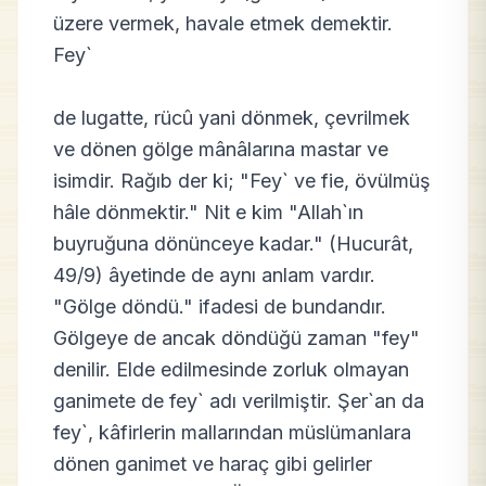
üzere vermek, havale etmek demektir.
Fey`
de lugatte, rücû yani dönmek, çevrilmek
ve dönen gölge mânâlarına mastar ve
isimdir. Rağıb der ki; "Fey` ve fie, övülmüş
hâle dönmektir." Nit e kim "Allah`ın
buyruğuna dönünceye kadar." (Hucurât,
49/9) âyetinde de aynı anlam vardır.
"Gölge döndü." ifadesi de bundandır.
Gölgeye de ancak döndüğü zaman "fey"
denilir. Elde edilmesinde zorluk olmayan
ganimete de fey` adı verilmiştir. Şer`an da
fey`, kâfirlerin mallarından müslümanlara
dönen ganimet ve haraç gibi gelirler