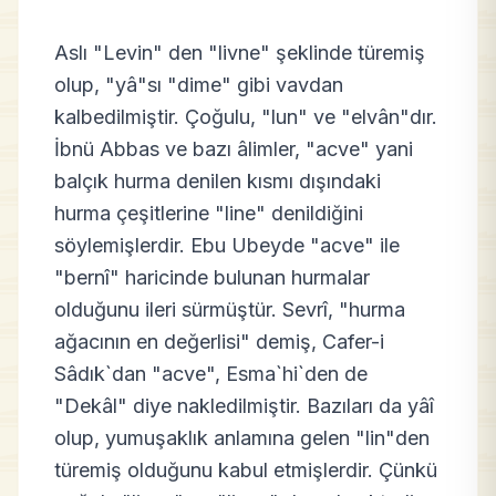
Aslı "Levin" den "livne" şeklinde türemiş
olup, "yâ"sı "dime" gibi vavdan
kalbedilmiştir. Çoğulu, "lun" ve "elvân"dır.
İbnü Abbas ve bazı âlimler, "acve" yani
balçık hurma denilen kısmı dışındaki
hurma çeşitlerine "line" denildiğini
söylemişlerdir. Ebu Ubeyde "acve" ile
"bernî" haricinde bulunan hurmalar
olduğunu ileri sürmüştür. Sevrî, "hurma
ağacının en değerlisi" demiş, Cafer-i
Sâdık`dan "acve", Esma`hi`den de
"Dekâl" diye nakledilmiştir. Bazıları da yâî
olup, yumuşaklık anlamına gelen "lin"den
türemiş olduğunu kabul etmişlerdir. Çünkü