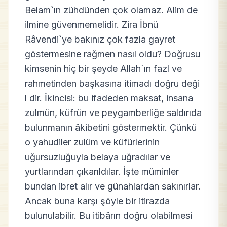
Belam`ın zühdünden çok olamaz. Alim de
ilmine güvenmemelidir. Zira İbnü
Râvendi`ye bakınız çok fazla gayret
göstermesine rağmen nasıl oldu? Doğrusu
kimsenin hiç bir şeyde Allah`ın fazl ve
rahmetinden başkasına itimadı doğru deği
l dir. İkincisi: bu ifadeden maksat, insana
zulmün, küfrün ve peygamberliğe saldırıda
bulunmanın âkibetini göstermektir. Çünkü
o yahudiler zulüm ve küfürlerinin
uğursuzluğuyla belaya uğradılar ve
yurtlarından çıkarıldılar. İşte müminler
bundan ibret alır ve günahlardan sakınırlar.
Ancak buna karşı şöyle bir itirazda
bulunulabilir. Bu itibârın doğru olabilmesi