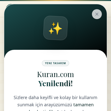
✨
Tafsir
SUBJECT
TRANSLATION
YENI TASARIM
Kuran.com
Yenilendi!
RETURN TO LIST
Sizlere daha keyifli ve kolay bir kullanım
sunmak için arayüzümüzü
tamamen