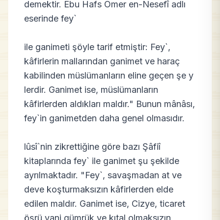
demektir. Ebu Hafs Ömer en-Nesefî adlı
eserinde fey`
ile ganimeti şöyle tarif etmiştir: Fey`,
kâfirlerin mallarından ganimet ve haraç
kabilinden müslümanların eline geçen şe y
lerdir. Ganimet ise, müslümanların
kâfirlerden aldıkları maldır." Bunun mânâsı,
fey`in ganimetden daha genel olmasıdır.
lûsî`nin zikrettiğine göre bazı Şâfiî
kitaplarında fey` ile ganimet şu şekilde
ayrılmaktadır. "Fey`, savaşmadan at ve
deve koşturmaksızın kâfirlerden elde
edilen maldır. Ganimet ise, Cizye, ticaret
öşrü yani gümrük ve kıtal olmaksızın