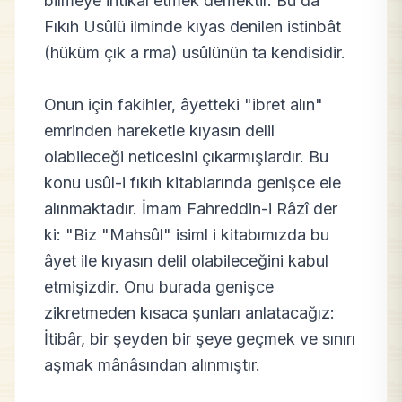
bilmeye intikâl etmek demektir. Bu da
Fıkıh Usûlü ilminde kıyas denilen istinbât
(hüküm çık a rma) usûlünün ta kendisidir.
Onun için fakihler, âyetteki "ibret alın"
emrinden hareketle kıyasın delil
olabileceği neticesini çıkarmışlardır. Bu
konu usûl-i fıkıh kitablarında genişce ele
alınmaktadır. İmam Fahreddin-i Râzî der
ki: "Biz "Mahsûl" isiml i kitabımızda bu
âyet ile kıyasın delil olabileceğini kabul
etmişizdir. Onu burada genişce
zikretmeden kısaca şunları anlatacağız:
İtibâr, bir şeyden bir şeye geçmek ve sınırı
aşmak mânâsından alınmıştır.