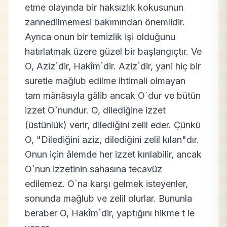
etme olayında bir haksızlık kokusunun
zannedilmemesi bakımından önemlidir.
Ayrıca onun bir temizlik işi olduğunu
hatırlatmak üzere güzel bir başlangıçtır. Ve
O, Aziz`dir, Hakîm`dir. Aziz`dir, yani hiç bir
suretle mağlub edilme ihtimali olmayan
tam mânâsıyla gâlib ancak O`dur ve bütün
izzet O`nundur. O, dilediğine izzet
(üstünlük) verir, dilediğini zelil eder. Çünkü
O, "Dilediğini aziz, dilediğini zelil kılan"dır.
Onun için âlemde her izzet kırılabilir, ancak
O`nun izzetinin sahasına tecavüz
edilemez. O`na karşı gelmek isteyenler,
sonunda mağlub ve zelil olurlar. Bununla
beraber O, Hakîm`dir, yaptığını hikme t le