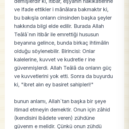
demişlerdir ki, itibâr, eşyanın hakikatlerine
ve ifade ettikler i mânâlara bakmaktır ki,
bu bakışla onların cinsinden başka şeyler
hakkında bilgi elde edilir. Burada Allah
Teâlâ`nın itibâr ile emrettiği hususun
beyanına gelince, bunda birkaç ihtimâlin
olduğu söylenebilir. Birincisi: Onlar
kalelerine, kuvvet ve kudretle r ine
güvenmişlerdi. Allah Teâlâ da onların güç
ve kuvvetlerini yok etti. Sonra da buyurdu
ki, "ibret alın ey basiret sahipleri!"
bunun anlamı, Allah`tan başka bir şeye
itimad etmeyin demektir. Onun için zâhid
(kendisini ibâdete veren) zühdüne
güvenm e melidir. Çünkü onun zühdü