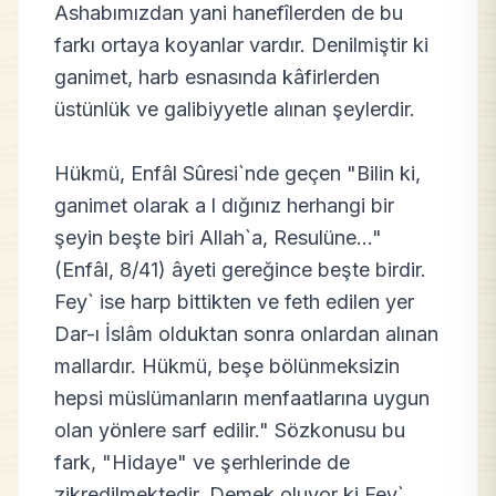
Ashabımızdan yani hanefîlerden de bu
farkı ortaya koyanlar vardır. Denilmiştir ki
ganimet, harb esnasında kâfirlerden
üstünlük ve galibiyyetle alınan şeylerdir.
Hükmü, Enfâl Sûresi`nde geçen "Bilin ki,
ganimet olarak a l dığınız herhangi bir
şeyin beşte biri Allah`a, Resulüne..."
(Enfâl, 8/41) âyeti gereğince beşte birdir.
Fey` ise harp bittikten ve feth edilen yer
Dar-ı İslâm olduktan sonra onlardan alınan
mallardır. Hükmü, beşe bölünmeksizin
hepsi müslümanların menfaatlarına uygun
olan yönlere sarf edilir." Sözkonusu bu
fark, "Hidaye" ve şerhlerinde de
zikredilmektedir. Demek oluyor ki Fey`