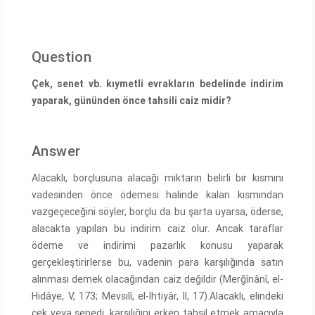
Question
Çek, senet vb. kıymetli evrakların bedelinde indirim
yaparak, gününden önce tahsili caiz midir?
Answer
Alacaklı, borçlusuna alacağı miktarın belirli bir kısmını
vadesinden önce ödemesi halinde kalan kısmından
vazgeçeceğini söyler, borçlu da bu şarta uyarsa, öderse,
alacakta yapılan bu indirim caiz olur. Ancak taraflar
ödeme ve indirimi pazarlık konusu yaparak
gerçekleştirirlerse bu, vadenin para karşılığında satın
alınması demek olacağından caiz değildir (Merğînânî, el-
Hidâye, V, 173; Mevsılî, el-İhtiyâr, II, 17).Alacaklı, elindeki
çek veya senedi, karşılığını erken tahsil etmek amacıyla