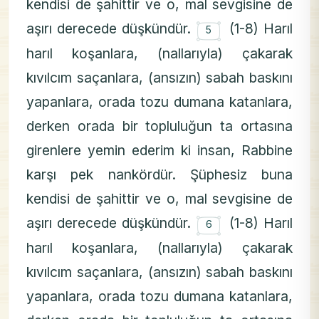
kendisi de şahittir ve o, mal sevgisine de
۝
aşırı derecede düşkündür.
(1-8) Harıl
5
harıl koşanlara, (nallarıyla) çakarak
kıvılcım saçanlara, (ansızın) sabah baskını
yapanlara, orada tozu dumana katanlara,
derken orada bir topluluğun ta ortasına
girenlere yemin ederim ki insan, Rabbine
karşı pek nankördür. Şüphesiz buna
kendisi de şahittir ve o, mal sevgisine de
۝
aşırı derecede düşkündür.
(1-8) Harıl
6
harıl koşanlara, (nallarıyla) çakarak
kıvılcım saçanlara, (ansızın) sabah baskını
yapanlara, orada tozu dumana katanlara,