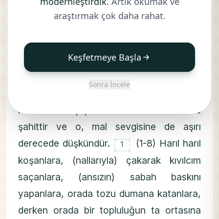
modernleştirdik.
Artık okumak ve
(1-8) Harıl harıl koşanlara, (nallarıyla)
araştırmak çok daha rahat.
çakarak kıvılcım saçanlara, (ansızın)
sabah baskını yapanlara, orada tozu
Keşfetmeye Başla
dumana katanlara, derken orada bir
topluluğun ta ortasına girenlere yemin
Sonra İncele
ederim ki insan, Rabbine karşı pek
nankördür. Şüphesiz buna kendisi de
şahittir ve o, mal sevgisine de aşırı
۝
derecede düşkündür.
(1-8) Harıl harıl
1
koşanlara, (nallarıyla) çakarak kıvılcım
saçanlara, (ansızın) sabah baskını
yapanlara, orada tozu dumana katanlara,
derken orada bir topluluğun ta ortasına