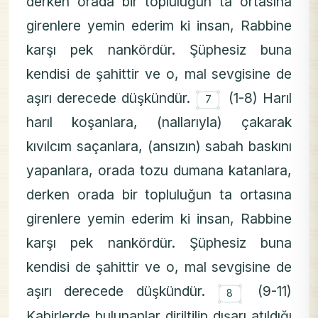
derken orada bir topluluğun ta ortasına
girenlere yemin ederim ki insan, Rabbine
karşı pek nankördür. Şüphesiz buna
kendisi de şahittir ve o, mal sevgisine de
۝
aşırı derecede düşkündür.
(1-8) Harıl
7
harıl koşanlara, (nallarıyla) çakarak
kıvılcım saçanlara, (ansızın) sabah baskını
yapanlara, orada tozu dumana katanlara,
derken orada bir topluluğun ta ortasına
girenlere yemin ederim ki insan, Rabbine
karşı pek nankördür. Şüphesiz buna
kendisi de şahittir ve o, mal sevgisine de
۝
aşırı derecede düşkündür.
(9-11)
8
Kabirlerde bulunanlar diriltilip dışarı atıldığı