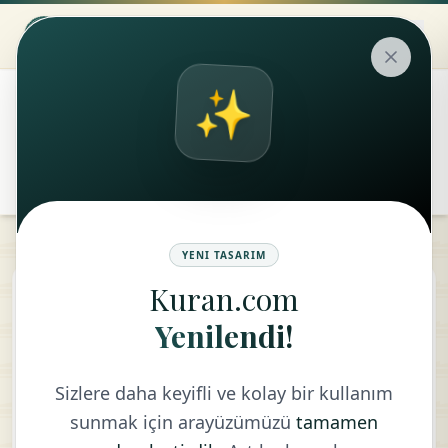
✨
۞
translate
remove
add
Aa
YENI TASARIM
Kuran.com
The Assaulters
Yenilendi!
TURKISH - DIYANET VAKFI
Sizlere daha keyifli ve kolay bir kullanım
sunmak için arayüzümüzü
tamamen