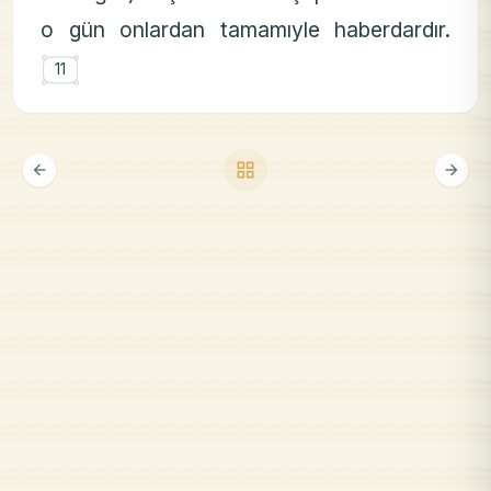
o gün onlardan tamamıyle haberdardır.
۝
11
grid_view
arrow_back
arrow_forward