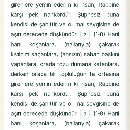
girenlere yemin ederim ki insan, Rabbine
karşı pek nankördür. Şüphesiz buna
kendisi de şahittir ve o, mal sevgisine de
۝
aşırı derecede düşkündür.
(1-8) Harıl
2
harıl koşanlara, (nallarıyla) çakarak
kıvılcım saçanlara, (ansızın) sabah baskını
yapanlara, orada tozu dumana katanlara,
derken orada bir topluluğun ta ortasına
girenlere yemin ederim ki insan, Rabbine
karşı pek nankördür. Şüphesiz buna
kendisi de şahittir ve o, mal sevgisine de
۝
aşırı derecede düşkündür.
(1-8) Harıl
3
harıl koşanlara, (nallarıyla) çakarak