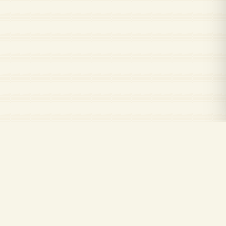
Kuran.com
Read, listen and learn the Quran with Kuran.com
© 2026 KURAN.COM