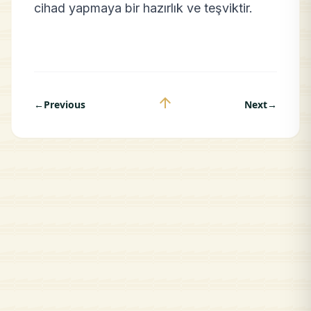
cihad yapmaya bir hazırlık ve teşviktir.
arrow_upward
←
Previous
Next
→