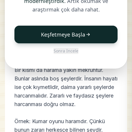
modernleştirdik.
Artık okumak ve
İslamda Eğlence ve
araştırmak çok daha rahat.
Yarışmaların Hükmü
Keşfetmeye Başla
160- İslamda meşru sayılan eğlenceler
mubahtır. Oyun ve eğlence denilen
Sonra İncele
birtakım zararlı ve faydasız eğlenceler ise
caiz değildir. Bunların bir kısmı haramdır.
Bir kısmı da harama yakın mekruhtur.
Bunlar aslında boş şeylerdir. İnsanın hayatı
ise çok kıymetlidir, daima yararlı şeylerde
harcanmalıdır. Zararlı ve faydasız şeylere
harcanması doğru olmaz.
Örnek: Kumar oyunu haramdır. Çünkü
bunun zararı herkesçe bilinen şeydir.