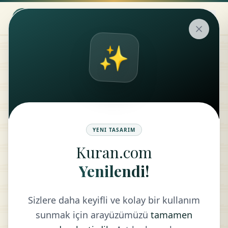
✨
Ilmihal
SUBJECT
TITLES
YENI TASARIM
Kuran.com
Yenilendi!
RETURN TO LIST
Sizlere daha keyifli ve kolay bir kullanım
sunmak için arayüzümüzü
tamamen